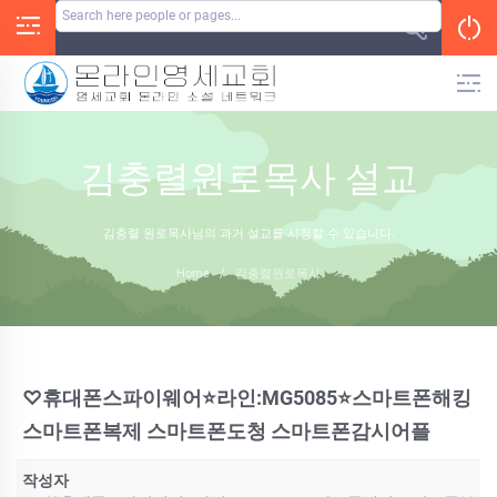
Skip
to
content
김충렬원로목사 설교
김충렬 원로목사님의 과거 설교를 시청할 수 있습니다.
Home
/
김충렬원로목사
♡휴대폰스파이웨어⭐라인:MG5085⭐스마트폰해킹
스마트폰복제 스마트폰도청 스마트폰감시어플
작성자