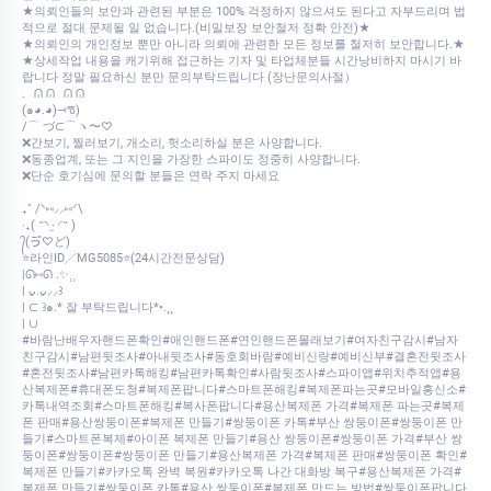
★의뢰인들의 보안과 관련된 부분은 100% 걱정하지 않으셔도 된다고 자부드리며 법
적으로 절대 문제될 일 없습니다.(비밀보장 보안철저 정확 안전)★
★의뢰인의 개인정보 뿐만 아니라 의뢰에 관련한 모든 정보를 철저히 보안합니다.★
★상세작업 내용을 캐기위해 접근하는 기자 및 타업체분들 시간낭비하지 마시기 바
랍니다 정말 필요하신 분만 문의부탁드립니다 (장난문의사절）
.⠀ᕬ ᕬ⠀ᕬ ᕬ
‎(๑◕.◕)⤙ᖛ)
‎/⌒ づ⊂⌒ヽ〜♡
❌간보기, 찔러보기, 개소리, 헛소리하실 분은 사양합니다.
❌동종업계, 또는 그 지인을 가장한 스파이도 정중히 사양합니다.
❌단순 호기심에 문의할 분들은 연락 주지 마세요
₊˚ /ᐠ⑅⸝⸝⑅ᐟ\
‎‧₊( ˶◝ ·̫ ◜˶ )
‎᭄(ゔ♡ど)
⭐라인ID╱MG5085⭐(24시간전문상담)
|ᘏ⑅ᘏ .✨⸒⸒
| ᴗ͈.ᴗ͈⸝⸝꒱
| ⊂ ꒱๑.* 잘 부탁드립니다*•.¸¸
| ∪
#바람난배우자핸드폰확인#애인핸드폰#연인핸드폰몰래보기#여자친구감시#남자
친구감시#남편뒷조사#아내뒷조사#동호회바람#예비신랑#예비신부#결혼전뒷조사
#혼전뒷조사#남편카톡해킹#남편카톡확인#사람뒷조사#스파이앱#위치추적앱#용
산복제폰#휴대폰도청#복제폰팝니다#스마트폰해킹#복제폰파는곳#모바일흥신소#
카톡내역조회#스마트폰해킹#복사폰팝니다#용산복제폰 가격#복제폰 파는곳#복제
폰 판매#용산쌍둥이폰#복제폰 만들기#쌍둥이폰 카톡#부산 쌍둥이폰#쌍둥이폰 만
들기#스마트폰복제#아이폰 복제폰 만들기#용산 쌍둥이폰#쌍둥이폰 가격#부산 쌍
둥이폰#쌍둥이폰#쌍둥이폰 만들기#용산복제폰 가격#복제폰 판매#쌍둥이폰 확인#
복제폰 만들기#카카오톡 완벽 복원#카카오톡 나간 대화방 복구#용산복제폰 가격#
복제폰 만들기#쌍둥이폰 카톡#용산 쌍둥이폰#복제폰 만드는 방법#쌍둥이폰팝니다