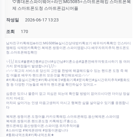
♡휴대폰스파이웨어⭐라인:MG5085⭐스마트폰해킹 스마트폰복
제 스마트폰도청 스마트폰감시어플
작성일
2026-06-17 13:23
조회
170
남자친구카톡해킹❄️라인:MG5085❄️실시간상대방카톡보기 배우자카톡확인 인스타디
엠해킹 삭제된카톡확인.복제폰.쌍둥이폰.스파이앱팝니다.배우자위치추적.핸드폰도
청.스마트폰해킹확인
✨⎝⎝⎛외도#불륜#간통#상간녀#상간남#이혼소송#결혼전배우자뒷조사하기 등 여러
가지 문제점들이 발생합니다⎞⎠⎠✨
✅✅✅최고의 서비스로 당신의 고민을 한방에 해결해드릴수 있는 핸드폰 도청 즉 해
킹 어플로 배우자 핸드폰의 모든것을 확인해보세요✅✅✅
#카톡내용실시간확인#카톡내역복구#통화기록#문자확인#실시간위치추적#통화도
청 등 다양한 기능들로 배우자 핸드폰을 확인하실수 있어요.~
심증은 있으나 물증이 없고 의심은 되는데 확인할 방법이 없어으시다면 더이상 망설
이지 마세요.
어차피 살아가는 인생 마음고생하지 마시고 행복한 삶을 살아갈수 있기를 응원합니
다
복제폰.쌍둥이폰.도청어플.카카오톡해킹.스마트폰해킹.용산복제폰.스파이앱
복제폰.쌍둥이폰.핸드폰도청 카톡해킹.IT흥신소.
핸드폰해킹.용산쌍둥이폰.스파이앱.위치추적어플
#스파이앱 #복제폰판매 #쌍둥이폰팝니다
#통화내역조회#카톡내역조회★