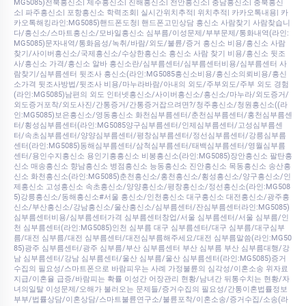
MG5085)전북흥신소| 제주흥신소| 진해흥신소| 천안흥신소| 충남흥신소| 충북흥신
소| 파주흥신소| 포항흥신소 학력조회| 실시간위치추적| 위치추적| 카카오톡내용| 카
카오톡해킹라인:MG5085)핸드폰도청| 핸드폰고민상담 흥신소 사람찾기 사람찾습니
다/흥신소/스마트흥신소/모바일흥신소 심부름/이성문제/부부문제/통화내역(라인:
MG5085)문자내역/통화음성/녹취/바람/외도/불륜/증거 흥신소 비용/흥신소 사람
찾기/사이버흥신소/국제흥신소/수상한흥신소 흥신소 사람 찾기 비용/흥신소 뒷조
사/흥신소 가격/흥신소 알바 흥신소란/심부름센터/심부름센터비용/심부름센터 사
람찾기/심부름센터 뒷조사 흥신소(라인:MG5085흥신소비용/흥신소의뢰비용/흥신
소가격 뒷조사방법/뒷조사 비용/마누라바람/아내의 외도/주부외도/주부 외도 경험
(라인:MG5085)남편의 외도 인터넷흥신소/사이버흥신소/흥신소/마누라/외도증거/
외도증거포착/외도사진/간통증거/간통증거잡으려면?/청주흥신소/청원흥신소((라
인:MG5085)보은흥신소/영동흥신소 화천심부름센터/춘천심부름센터/홍천심부름센
터/횡성심부름센터(라인:MG5085양구심부름센터/인제심부름센터/고성심부름센
터/속초심부름센터/양양심부름센터/평창심부름센터/정선심부름센터/강릉심부름
센터(라인:MG5085)동해심부름센터/삼척심부름센터/태백심부름센터/영월심부름
센터/용인수지흥신소 용인기흥흥신소 비봉흥신소(라인:MG5085)장안흥신소 팔탄흥
신소 매송흥신소 향남흥신소 병점흥신소 능동흥신소 진안흥신소 목동흥신소 송산흥
신소 화천흥신소(라인:MG5085)춘천흥신소/홍천흥신소/횡성흥신소/양구흥신소/인
제흥신소 고성흥신소 속초흥신소/양양흥신소/평창흥신소/정선흥신소(라인:MG508
5)강릉흥신소/동해흥신소#서울 흥신소/인천흥신소 대구흥신소 대전흥신소/광주흥
신소/부산흥신소/강남흥신소/울산흥신소/심부름센터/잔심부름센터라인:MG5085)
심부름센터비용/심부름센터가격 심부름센터창업/서울 심부름센터/서울 심부름/인
천 심부름센터(라인:MG5085)인천 심부름 대구 심부름센터/대구 심부름/대구심부
름/대전 심부름/대전 심부름센터/대전심부름해주세요/대전 심부름말씀(라인:MG50
85)광주 심부름센터/광주 심부름/부산 심부름센터 부산 심부름 부산 심부름대행/강
남 심부름센터/강남 심부름센터/울산 심부름/울산 심부름센터(라인:MG5085)증거
수집의 필요성/스마트폰으로 바람피우는 사례 가정불륜의 심각성/이혼소송 위자료
지급/이혼율 급증/바람피는 확률 이성간 어장관리 현황/남녀간 뒤통수치는 현황/자
녀의일탈 이성문제/오해가 불러오는 문제들/증거수집의 필요성/간통이혼법률정보
부부/법률상담/이혼상담/스마트불륜연구소/불륜포착/이혼소송/증거수집/소송(라