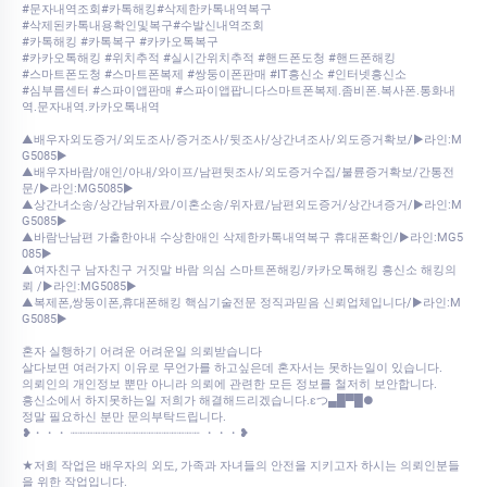
#문자내역조회#카톡해킹#삭제한카톡내역복구
#삭제된카톡내용확인및복구#수발신내역조회
#카톡해킹 #카톡복구 #카카오톡복구
#카카오톡해킹 #위치추적 #실시간위치추적 #핸드폰도청 #핸드폰해킹
#스마트폰도청 #스마트폰복제 #쌍둥이폰판매 #IT흥신소 #인터넷흥신소
#심부름센터 #스파이앱판매 #스파이앱팝니다스마트폰복제.좀비폰.복사폰.통화내
역.문자내역.카카오톡내역
▲배우자외도증거/외도조사/증거조사/뒷조사/상간녀조사/외도증거확보/▶️라인:M
G5085▶️
▲배우자바람/애인/아내/와이프/남편뒷조사/외도증거수집/불륜증거확보/간통전
문/▶️라인:MG5085▶️
▲상간녀소송/상간남위자료/이혼소송/위자료/남편외도증거/상간녀증거/▶️라인:M
G5085▶️
▲바람난남편 가출한아내 수상한애인 삭제한카톡내역복구 휴대폰확인/▶️라인:MG5
085▶️
▲여자친구 남자친구 거짓말 바람 의심 스마트폰해킹/카카오톡해킹 흥신소 해킹의
뢰 /▶️라인:MG5085▶️
▲복제폰,쌍둥이폰,휴대폰해킹 핵심기술전문 정직과믿음 신뢰업체입니다/▶️라인:M
G5085▶️
혼자 실행하기 어려운 어려운일 의뢰받습니다
살다보면 여러가지 이유로 무언가를 하고싶은데 혼자서는 못하는일이 있습니다.
의뢰인의 개인정보 뿐만 아니라 의뢰에 관련한 모든 정보를 철저히 보안합니다.
흥신소에서 하지못하는일 저희가 해결해드리겠습니다.εつ▄█▀█●
정말 필요하신 분만 문의부탁드립니다.
❥・・・ ┈┈┈┈┈┈┈┈┈┈┈┈┈┈┈┈┈ ・・・❥
★저희 작업은 배우자의 외도, 가족과 자녀들의 안전을 지키고자 하시는 의뢰인분들
을 위한 작업입니다.