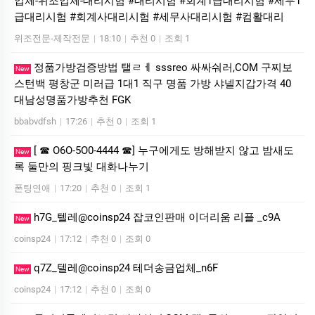
업체-위조업체-대리시험 #대리시험 #회계1급대리시험 #세무1
급대리시험 #회계사대리시험 #세무사대리시험 #컴활대리
위조전문-제작전문
|
18:10
|
추천 0
|
조회 1
정품가방검증방법 탤ㄹㅔ sssreo 싸싸숴러,COM 구찌보
New
스턴백 평창군 미러급 1대1 직구 명품 가방 샤넬지갑가격 40
대남성명품가방추천 FGK
bbabvdfsh
|
17:26
|
추천 0
|
조회 1
[ ☎ O6O-5O0-4444 ☎] 누구에게도 방해받지 않고 밤새도
New
록 둘만의 핑크빛 대화나누기
폰팅연애
|
17:20
|
추천 0
|
조회 1
h7G_텔레@coinsp24 잡코인판매 이더리움 리플 _c9A
New
coinsp24
|
17:12
|
추천 0
|
조회 0
q7Z_텔레@coinsp24 테더송금업체_n6F
New
coinsp24
|
17:12
|
추천 0
|
조회 0