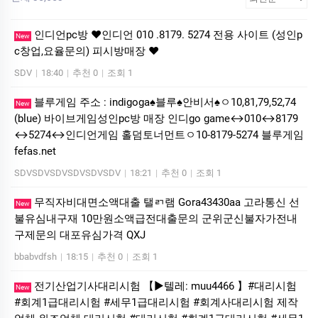
인디언pc방 ❤️인디언 010 .8179. 5274 전용 사이트 (성인p
New
c창업,요율문의) 피시방매장 ❤️
SDV
|
18:40
|
추천 0
|
조회 1
블루게임 주소 : indigoga♠블루♠안비서♠ㅇ10,81,79,52,74
New
(blue) 바이브게임성인pc방 매장 인디go game↔010↔8179
↔5274↔인디언게임 홀덤토너먼트ㅇ10-8179-5274 블루게임
fefas.net
SDVSDVSDVSDVSDVSDV
|
18:21
|
추천 0
|
조회 1
무직자비대면소액대출 탤ㄺ램 Gora43430aa 고라통신 선
New
불유심내구재 10만원소액급전대출문의 군위군신불자가전내
구제문의 대포유심가격 QXJ
bbabvdfsh
|
18:15
|
추천 0
|
조회 1
전기산업기사대리시험 【▶텔레: muu4466 】#대리시험
New
#회계1급대리시험 #세무1급대리시험 #회계사대리시험 제작