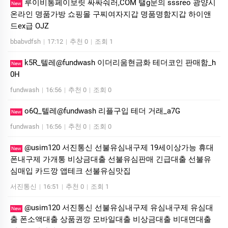
루이비통페이보릿 싸싸숴러,COM 탤g문의 sssreo 광양시
New
온라인 명품가방 쇼핑몰 구찌여자지갑 명품명함지갑 하이앤
드ex급 OJZ
bbabvdfsh
|
17:12
|
추천 0
|
조회 1
k5R_텔레@fundwash 이더리움현금화 테더코인 판매함_h
New
0H
fundwash
|
16:56
|
추천 0
|
조회 0
o6Q_텔레@fundwash 리플구입 테더 거래_a7G
New
fundwash
|
16:56
|
추천 0
|
조회 0
@usim120 서진통신 선불유심내구제 19세이상가능 휴대
New
폰내구제 가개통 비상금대출 선불유심판매 긴급대출 선불유
심매입 카드깡 앱테크 선불유심맛집
서진통신
|
16:51
|
추천 0
|
조회 1
@usim120 서진통신 선불유심내구제 유심내구제 유심대
New
출 폰소액대출 상품권깡 모바일대출 비상금대출 비대면대출