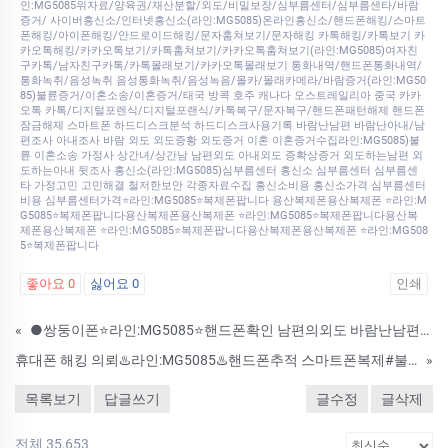
인:MG5085위자료/양육권/재산분할/외도/비밀보장/심부름센터/심부름센타/바람
증거/ 사이버흥신소/인터넷흥신소(라인:MG5085)온라인흥신소/핸드폰해킹/스마트
폰해킹/아이폰해킹/안드로이드해킹/문자훔쳐보기/문자해킹 카톡해킹/카톡보기 카
카오톡해킹/카카오톡보기/카톡훔쳐보기/카카오톡훔쳐보기(라인:MG5085)여자친
구카톡/남자친구카톡/카톡몰래보기/카카오톡몰래보기 통화내역/핸드폰통화내역/
통화녹취/음성녹취 음성통화녹취/음성녹음/몰카/몰래카메라/바람증거(라인:MG50
85)불륜증거/이혼소송/이혼증거/태국 방콕 호주 캐나다 오스트레일리아 중국 카카
오톡 카톡/디지털포렌식/디지털포랜식/카톡복구/문자복구/핸드폰패턴해제 핸드폰
잠금해제 스마트폰 하드디스크분석 하드디스크사용기록 바람난남편 바람난아내/남
편조사 아내조사 바람 외도 외도증황 외도증거 이혼 이혼증거수집라인:MG5085)불
륜 이혼소송 가정사 상간녀/상간남 남편외도 아내외도 증확상증거 외도하는남편 외
도하는아내 뒷조사 흥신소(라인:MG5085)심부름센터 흥신소 심부름센터 심부름센
타 가정고민 고민해결 철저한보안 각종자료수집 흥신소비용 흥신소가격 심부름센터
비용 심부름센터가격⭐라인:MG5085⭐복제폰팝니다 용산복제폰용산복제폰 ⭐라인:M
G5085⭐복제폰팝니다용산복제폰용산복제폰 ⭐라인:MG5085⭐복제폰팝니다용산복
제폰용산복제폰 ⭐라인:MG5085⭐복제폰팝니다용산복제폰용산복제폰 ⭐라인:MG508
5⭐복제폰팝니다
좋아요
0
싫어요
0
인쇄
«
●쌍둥이폰⭐라인:MG5085⭐핸드폰확인 남편의외도 바람난남편증거찾기 외도증거수집방법 남편외도이혼 위치추적 카톡내용복구 흥신소 심부름센터
휴대폰 해킹 의뢰♨️라인:MG5085♨️핸드폰추적 스마트폰복제#불륜잡는스마트폰스파이앱#도청앱#불륜증거#복제폰
»
목록보기
답글쓰기
글수정
글삭제
전체 35,653