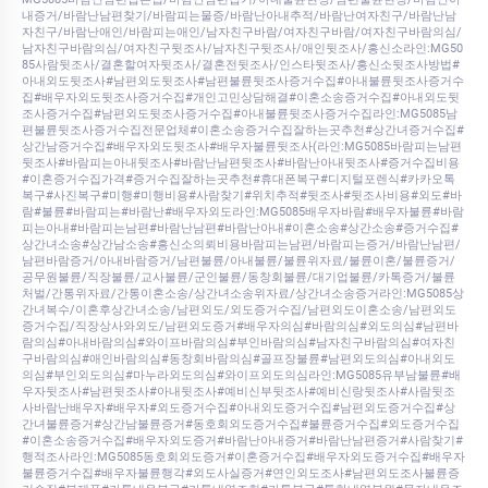
내증거/바람난남편찾기/바람피는물증/바람난아내추적/바람난여자친구/바람난남
자친구/바람난애인/바람피는애인/남자친구바람/여자친구바람/여자친구바람의심/
남자친구바람의심/여자친구뒷조사/남자친구뒷조사/애인뒷조사/흥신소라인:MG50
85사람뒷조사/결혼할여자뒷조사/결혼전뒷조사/인스타뒷조사/흥신소뒷조사방법#
아내외도뒷조사#남편외도뒷조사#남편불륜뒷조사증거수집#아내불륜뒷조사증거수
집#배우자외도뒷조사증거수집#개인고민상담해결#이혼소송증거수집#아내외도뒷
조사증거수집#남편외도뒷조사증거수집#아내불륜뒷조사증거수집라인:MG5085남
편불륜뒷조사증거수집전문업체#이혼소송증거수집잘하는곳추천#상간녀증거수집#
상간남증거수집#배우자외도뒷조사#배우자불륜뒷조사(라인:MG5085바람피는남편
뒷조사#바람피는아내뒷조사#바람난남편뒷조사#바람난아내뒷조사#증거수집비용
#이혼증거수집가격#증거수집잘하는곳추천#휴대폰복구#디지털포렌식#카카오톡
복구#사진복구#미행#미행비용#사람찾기#위치추적#뒷조사#뒷조사비용#외도#바
람#불륜#바람피는#바람난#배우자외도라인:MG5085배우자바람#배우자불륜#바람
피는아내#바람피는남편#바람난남편#바람난아내#이혼소송#상간소송#증거수집#
상간녀소송#상간남소송#흥신소의뢰비용바람피는남편/바람피는증거/바람난남편/
남편바람증거/아내바람증거/남편불륜/아내불륜/불륜위자료/불륜이혼/불륜증거/
공무원불륜/직장불륜/교사불륜/군인불륜/동창회불륜/대기업불륜/카톡증거/불륜
처벌/간통위자료/간통이혼소송/상간녀소송위자료/상간녀소송증거라인:MG5085상
간녀복수/이혼후상간녀소송/남편외도/외도증거수집/남편외도이혼소송/남편외도
증거수집/직장상사와외도/남편외도증거#배우자의심#바람의심#외도의심#남편바
람의심#아내바람의심#와이프바람의심#부인바람의심#남자친구바람의심#여자친
구바람의심#애인바람의심#동창회바람의심#골프장불륜#남편외도의심#아내외도
의심#부인외도의심#마누라외도의심#와이프외도의심라인:MG5085유부남불륜#배
우자뒷조사#남편뒷조사#아내뒷조사#예비신부뒷조사#예비신랑뒷조사#사람뒷조
사바람난배우자#배우자#외도증거수집#아내외도증거수집#남편외도증거수집#상
간녀불륜증거#상간남불륜증거#동호회외도증거수집#불륜증거수집#외도증거수집
#이혼소송증거수집#배우자외도증거#바람난아내증거#바람난남편증거#사람찾기#
행적조사라인:MG5085동호회외도증거#이혼증거수집#배우자외도증거수집#배우자
불륜증거수집#배우자불륜행각#외도사실증거#연인외도조사#남편외도조사불륜증