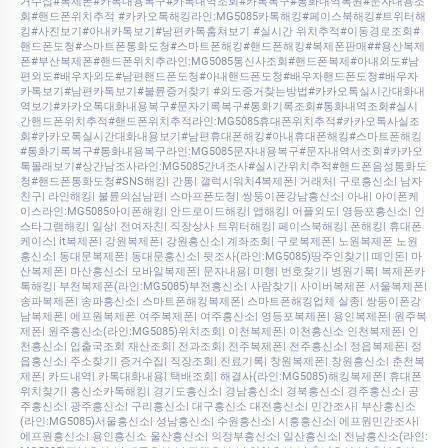
거수집#복제폰#카톡내용복구#카톡내역조회#카톡복구#통화내역복원#문자내용조
회#핸드폰위치추적 #카카오톡해킹라인:MG5085카톡해킹#페이스북해킹#트위터해
킹#사진보기#아내카톡보기#남편카톡훔쳐보기 #실시간 위치추적#이동경로조회#
핸드폰도청#스마트폰통화도청#스마트폰해킹#핸드폰해킹#복제폰판매##용산복제
폰#부산복제폰#핸드폰위치추라인:MG5085통신사조회#핸드폰복제#아내외도#남
편외도#배우자외도#남편핸드폰도청#아내핸드폰도청#배우자핸드폰도청#배우자
카톡보기#남편카톡보기#불륜증거찾기 #외도증거찾는방법#카카오톡실시간대화내
역보기#카카오톡대화내용복구#문자기록복구#통화기록조회#통화내역조회#실시
간핸드폰위치추적#핸드폰위치추적라인:MG5085휴대폰위치추적#카카오톡사실조
회#카카오톡실시간대화내용보기#남편휴대폰해킹#아내휴대폰해킹#스마트폰해킹
#통화기록복구#통화내용복구라인:MG5085문자내용복구#문자내역서조회#카카오
톡몰래보기#상간남조사라인:MG5085간녀조사#실시간위치추적#핸드폰음성통화도
청#핸드폰통화도청#SNS해킹| 간통| 갤럭시워치4복제폰| 거래처| 구로흥신소| 남자
친구| 라인해킹| 불륜의심남편| 스마프폰도청| 쌍둥이폰강남흥신소| 아내| 아이폰케
이스라인:MG5085아이폰해킹| 안드로이드해킹| 앱해킹| 어플외도| 영등포흥신소| 인
스타그램해킹| 일상| 전여자친| 직장상사 트위터해킹| 페이스북해킹| 폰해킹| 휴대폰
케이스| it복제폰| 강원복제폰| 강원흥신소| 계좌조회| 구로복제폰| 노원복제폰 노원
흥신소| 동대문복제폰| 동대문흥신소| 뒷조사(라인:MG5085)땅주인찾기| 떼인돈| 마
산복제폰| 마산흥신소| 모바일복제폰| 문자내용| 미행| 번호찾기| 병원기록| 복제폰카
톡해킹| 부천복제폰(라인:MG5085)부천흥신소| 사람찾기| 사이버복제폰 서울복제폰|
송파복제폰| 송파흥신소| 스마트폰해킹복제폰| 스마트폰해킹업체 실종| 쌍둥이폰강
남복제폰| 에프원복제폰 여주복제폰| 여주흥신소| 영등포복제폰| 용인복제폰| 원주복
제폰| 원주흥신소(라인:MG5085)위치조회| 이천복제폰| 이천흥신소 인천복제폰| 인
천흥신소| 입출국조회 재산조회| 전과조회| 전주복제폰| 전주흥신소| 정읍복제폰| 정
읍흥신소| 주소찾기| 증거수집| 직장조회| 진료기록| 창원복제폰| 창원흥신소| 춘천복
제폰| 카드내역| 카톡대화내용| 택배조회| 해결사(라인:MG5085)해킹복제폰| 휴대폰
위치찾기| 흥신소카톡해킹| 경기도흥신소| 경남흥신소| 경북흥신소| 경주흥신소| 공
주흥신소| 광주흥신소| 구리흥신소| 대구흥신소 대전흥신소| 민간조사| 부산흥신소
(라인:MG5085)서울흥신소| 성남흥신소| 수원흥신소| 시흥흥신소| 에프원민간조사|
에프원흥신소| 용인흥신소 울산흥신소| 의정부흥신소| 일산흥신소| 전남흥신소(라인: