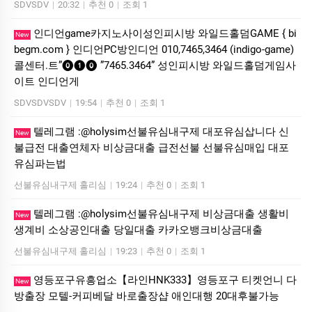
SDVSDV
|
20:32
|
추천 0
|
조회 1
인디언game카­지노사이성인피시방 와일드홀덤GAME { bi
New
begm.com } 인디언PC방인디언 010,7465,3464 (indigo-game)
콜센터.트”⓿❶⓿ ”7465.3464” 성인피시방 와일드홀덤게임사
이트 인디언게
SDVSDVSDV
|
19:54
|
추천 0
|
조회 1
텔레그램 :@holysim선불유심내구제 대포유심삽니다 신
New
불급전 대출연체자 비상금대출 급전선불 선불유심매입 대포
유심파는법
선불유심내구제 홀리심
|
19:24
|
추천 0
|
조회 1
텔레그램 :@holysim선불유심내구제 비상금대출 생활비
New
생계비 소상공인대출 당일대출 카카오뱅크비상금대출
선불유심내구제 홀리심
|
19:23
|
추천 0
|
조회 1
영등포구유흥업소【라인HNK333】영등포구 티켓언니 다
New
방출장 모텔-커피베달 바로출장샵 애인대행 20대후불가능