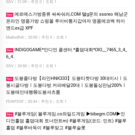
SDV
|
21:09
|
추천 0
|
조회 1
에르메스가방종류 싸싸숴러,COM 탤g문의 sssreo 해남군
New
온라인 명품가방 쇼핑몰 루이비통지갑여자 명품에코백 하이
엔드ex급 XPF
bbabvdfsh
|
20:50
|
추천 0
|
조회 1
INDIGOGAME*인디언 콜센터.*홀덤대회*OIO__7465_3_4_
New
6_4.
SDV
|
20:50
|
추천 0
|
조회 1
도봉콜다방【라인HNK333】도봉티켓다방 30대미시ㅣ도
New
봉시골다방ㅣ도봉다방 커피배달20대ㅣ도봉돌싱만남200%ㅣ
도봉애인대행⑭도봉셔츠룸
FDWFDSF
|
20:34
|
추천 0
|
조회 1
#블루게임( 블루게임.co와일드게임 ▶bibegm.COM▶인
New
디언홀덤 홀덤대회 토너먼트m) #블루게임(코드: 민트) #블루
홀덤 #블루바둑이 #블루맞고 #블루슬롯