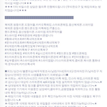
마시길 바랍니다★★★
★★★기타 비밀스런 상담은 협의후 진행해드립니다 (무리한요구 및 해킹의뢰는 받
지않습니다)★★★
████████████████████████████████████
복제폰.쌍둥이폰.도청어플.카카오톡해킹.스마트폰해킹.용산복제폰.스파이앱
복제폰.쌍둥이폰.핸드폰도청 카톡해킹.IT흥신소.
핸드폰해킹.용산쌍둥이폰.스파이앱.위치추적어플
#스파이앱 #복제폰판매 #쌍둥이폰팝니다
#통화내역조회#카톡내역조회★
#문자내역조회#카톡해킹#삭제한카톡내역복구
#삭제된카톡내용확인및복구#수발신내역조회
#카톡해킹 #카톡복구 #카카오톡복구
#카카오톡해킹 #위치추적 #실시간위치추적 #핸드폰도청 #핸드폰해킹
#스마트폰도청 #스마트폰복제 #쌍둥이폰판매 #IT흥신소 #인터넷흥신소
#심부름센터 #스파이앱판매 #스파이앱팝니다스마트폰복제.좀비폰.복사폰.통화내
역.문자내역.카카오톡내역
■외도/상간녀/불륜의심/배우자뒷조사/남편/아내(와이프)/전여자친구/남자친구 직
장상사/전애인 연인의 사생활훔쳐보기 의뢰받습니다■
★-저희는...배우자,아내,연인 카카오톡 해킹/카톡 해킹, 인스타 해킹,스마트폰 해킹
과 감시/감시 대상자 스마트폰에 apk파일을 직접 설치하여 작업하지 않습니다ᯓᯓ★
★-상대방에게 특정 링크를 클릭하게끔 유도하여 멀웨어 작업하지 않습니다ᯓ★
★-상대방 기기에서 이용중인 삼성페이,클라우드,금융앱들을 제외하고는 모든 활동
내역 확인가능하십니다ᯓ★
★-해당기기에 저장된 내용들은 모두 확인가능하시며 이전 삭제된 내용들도 복구가
능합니다.ᯓ★
★-작업이후 삭제된 메세지 및 파일들은 서버내에서 모두 확인가능하십니다ᯓ★