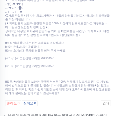
★-오로지 배우자,아내,연인 스마트폰 감시 목적으로만 작업합니다,.ᯓ★
../(,")\♥ ♥(".)
.../♥\. = ./█\.
.._| |_ .._| |_ ★
⭕저희 작업은 배우자의 외도, 가족과 자녀들의 안전을 지키고자 하시는 의뢰인분들
을 위한 작업입니다.
(★의뢰인들의 보안과 관련된 부분은 100% 걱정하지 않으셔도 된다고 자부드립니
다.비밀보장 보안철저 정확 안전★）
상세작업 내용을 캐기위해 접근하는 기자 및 타업체분들 시간낭비하지 마시기 바랍
니다 정말 필요하신 분만 문의부탁드립니다 (장난문의사절）
❗❗저희 업체 흉내내는 허위업체들을 조심하세요
❗상담 받아보시면 아실겁니다
❗❗단순 호기심에 문의할 분들은 연락 주지 마세요
(☞ﾟヮﾟ)☞ 고민상담 ✅라인:MG5085✅
(☞ﾟヮﾟ)☞ 고민상담 ✅라인:MG5085✅
❗❗필독:★의뢰인들의 보안과 관련된 부분은 100% 걱정하지 않으셔도 된다고 자부드
리며 법적으로 절대 문제될 일 없습니다.(비밀보장 보안철저 정확 안전)★본 업체는
작업 전 후 의뢰인 혹은 타깃의 개인정보에 대해 절대 요구하지않으며 개인정보 연관
에 대해 물어보는 업체 각별히 조심하세요❗❗
좋아요
0
싫어요
0
인쇄
«
남편 외도증거 불륜 카톡내용복구 복제폰 라인:MG5085 스파이웨어 폰 해킹의뢰 핸드폰감시 스파이앱 스마트폰해킹 쌍둥이폰 IT흥신소