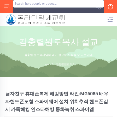
Skip
to
content
김충렬원로목사 설교
김충렬 원로목사님의 과거 설교를 시청할 수 있습니다.
Home
/
김충렬원로목사
남자친구 휴대폰복제 해킹방법 라인:MG5085 배우
자핸드폰도청 스파이웨어 설치 위치추적 핸드폰감
시 카톡해킹 인스타해킹 통화녹취 스파이앱