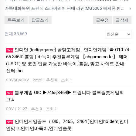
카톡대화복원 포렌식 스파이웨어 판매 라인:MG5085 복제폰 핸드폰해킹 핸드폰도청 핸드폰감시 위치추적 쌍둥이폰 인스타해킹
»
목록보기
답글쓰기
글수정
글삭제
전체 35,669
인디언 (indigogame) 콜맞고게임 | 인디언게임 "☎.O10-74
New
65-3464" 홀덤 | 바둑이 추천블루게임 【chgame.co.kr】 테더
(USDT) 및 코인 입금 가능한 바둑이, 홀덤, 맞고 사이트 안내.
센터. ho
SDVSDVSDV
|
22:22
|
추천 0
|
조회 1
블루게임 OIO ▶7465,3464▶ 드립니다 블루슬롯게임최
New
고%
SDV
|
21:27
|
추천 0
|
조회 1
인디언게임골드（ 0I0。7465。3464 )인디언holdem,인디
New
언맞고,인디언바둑이,인디언슬롯