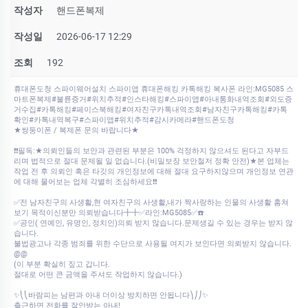
작성자
핸드폰복제
작성일
2026-06-17 12:29
조회
192
휴대폰도청 스파이웨어설치 스파이앱 휴대폰해킹 카톡해킹 복사폰 라인:MG5085 스
마트폰복제#불륜증거#위치추적#인스타해킹#스파이앱#아내통화내역조회#외도증
거수집#카톡해킹#페이스북해킹#여자친구카톡내역조회#남자친구카톡해킹#카톡
확인#카톡내역복구#스파이앱#위치추적#감시카메라#핸드폰도청
★쌍둥이폰 / 복제폰 문의 바랍니다★
❗❗필독:★의뢰인들의 보안과 관련된 부분은 100% 걱정하지 않으셔도 된다고 자부드
리며 법적으로 절대 문제될 일 없습니다.(비밀보장 보안철저 정확 안전)★본 업체는
작업 전 후 의뢰인 혹은 타깃의 개인정보에 대해 절대 요구하지않으며 개인정보 연관
에 대해 물어보는 업체 각별히 조심하세요❗❗
✅전 남자친구의 사생활,현 여자친구의 사생활,내가 짝사랑하는 인물의 사생활 훔쳐
보기 목적이신분만 의뢰받습니다╋╋✅라인:MG5085✅☎️
✅공인( 연예인, 유명인, 정치인)의뢰 받지 않습니다.문제생길 수 있는 경우는 받지 않
습니다.
불법광고나 각종 범죄를 위한 수단으로 사용될 여지가 보인다면 의뢰받지 않습니다.
@@
(이 부분 확실히 짚고 갑니다.
절대로 어떤 큰 금액을 주셔도 작업하지 않습니다.)
✨⎝⎝바람피는 남편과 아내 더이상 방치하면 안됩니다⎞⎠⎠✨
출근하면 전화를 잘안받는 아내!