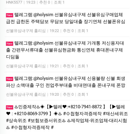
HNK5577
|
19:23
|
추천 0
|
조회 1
텔레그램:@holysim 선불유심내구제 선불유심구매업체
New
급전 급한돈 주택담보 무담보 당일대출 장기연체 선불폰유심
선불유심내구제 홀리심
|
19:22
|
추천 0
|
조회 1
텔레그램:@holysim 선불유심내구제 가개통 저신용자대
New
출 간편무서류대출 선불유심현금화 통신연체 휴대폰내구제
디딤돌
선불유심내구제 홀리심
|
19:21
|
추천 0
|
조회 1
텔레그램:@holysim 선불유심내구제 신용불량 신불 회생
New
파산 소액대출 구인 전업주부대출 비대면대출 폰내구제 폰깡
선불유심내구제 홀리심
|
19:20
|
추천 0
|
조회 1
♨️민증제작♨️◈【▶텔레♥:+8210-7941-8872 】【▶텔레
New
♥ : +8210-8069-3799 】◈♨️ #수첩형자격증제작 #재산세위조
#상속위조 #보험보증서위조♨️ ♨️제작업체-위조업체-대리시험
♨️ #수첩형자격증제작 #