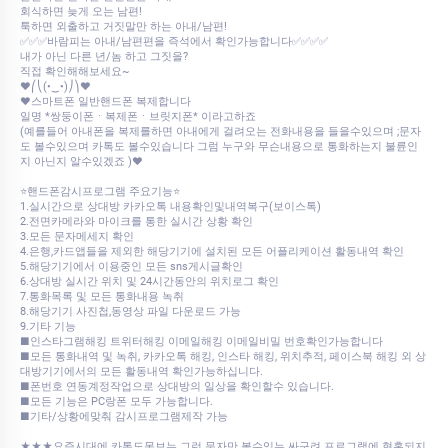
회식하면 늦게 오는 남편!
툭하면 외출하고 거짓말만 하는 아내/남편!
✅✅✅바람피는 아내/남편편을 즉석에서 확인가능합니다✅✅✅✅
내가 아닌 다른 년/놈 하고 그짓을?
직접 확인해해보세요~
♥⎛⎝(•‿•)⎠⎞♥
♥스마트폰 일반핸드폰 복제합니다
일명 *쌍둥이폰ㆍ복제폰ㆍ브릿지폰* 이라고하죠
(예를들어 아내폰을 복제를하면 아내에게 걸려오는 전화내용을 들을수있으며 ;문자
도 볼수있으며 카톡도 볼수있습니다 그럼 누구와 무슨내용으로 통화하는지 불륜인
지 아닌지 알수있겠죠 )♥
⭐핸드폰감시프로그램 주요기능⭐
1.실시간으로 상대방 카카오톡 내용확인및내역복구(보이스톡)
2.전면카메라와 마이크를 통한 실시간 상황 확인
3.모든 문자메세지 확인
4.은행,카드앱들을 제외한 해당기기에 설치된 모든 어플리케이션 활동내역 확인
5.해당기기에서 이용중인 모든 sns게시글확인
6.상대방 실시간 위치 및 24시간동안의 위치로그 확인
7.통화목록 및 모든 통화내용 녹취
8.해당기기 사진첩,동영상 파일 다운로드 가능
9.기타 기능
■인스타그램해킹 트위터해킹 이메일해킹 이메일비밀 번호확인가능합니다
■모든 통화내역 및 녹취, 카카오톡 해킹, 인스타 해킹, 위치추적, 페이스북 해킹 외 상
대방기기에서의 모든 활동내역 확인가능하십니다.
■폰번호 연동계정작업으로 상대방의 일상을 확인할수 있습니다.
■모든 기능은 PC랑폰 모두 가능합니다.
■기타/상황에맞춰 감시프로그램제작 가능
★★★요즘시대에 카톡도못보는 그런 문자만 볼수있는 싸구려 프로그램에 현혹되지