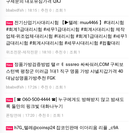
구제문의 대포유심가격 QXJ
bbabvdfsh
|
18:15
|
추천 0
|
조회 1
전기산업기사대리시험 【▶텔레: muu4466 】#대리시험
New
#회계1급대리시험 #세무1급대리시험 #회계사대리시험 제작
업체-위조업체-대리시험 #대리시험 #회계1급대리시험 #세무1
급대리시험 #회계사대리시험 #세무사대리시험 #컴활대리
위조전문-제작전문
|
18:10
|
추천 0
|
조회 1
정품가방검증방법 탤ㄹㅔ sssreo 싸싸숴러,COM 구찌보
New
스턴백 평창군 미러급 1대1 직구 명품 가방 샤넬지갑가격 40
대남성명품가방추천 FGK
bbabvdfsh
|
17:26
|
추천 0
|
조회 1
[ ☎ O6O-5O0-4444 ☎] 누구에게도 방해받지 않고 밤새도
New
록 둘만의 핑크빛 대화나누기
폰팅연애
|
17:20
|
추천 0
|
조회 1
h7G_텔레@coinsp24 잡코인판매 이더리움 리플 _c9A
New