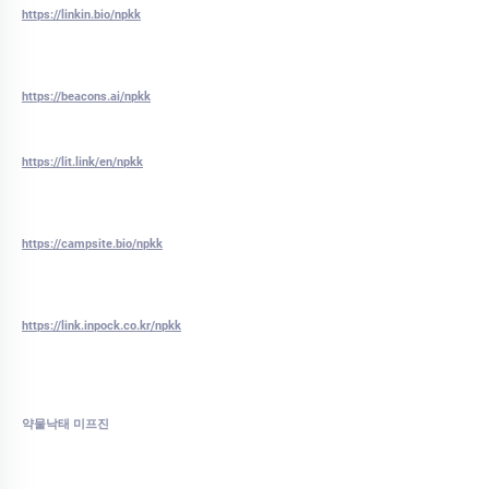
https://linkin.bio/npkk
https://beacons.ai/npkk
https://lit.link/en/npkk
https://campsite.bio/npkk
https://link.inpock.co.kr/npkk
약물낙태 미프진