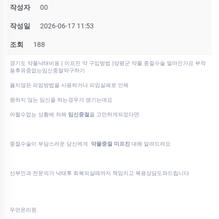
작성자
00
작성일
2026-06-17 11:53
조회
188
경기도 약물낙태비용 ( 미프진 약 구입방법 )양평군 약물 중절수술 얼마인가요 부작
용후유증없는임신중절약구하기
옳지않은 피임방법을 사용하거나 피임실패로 인해
원하지 않는 임신을 하는경우가 생기는데요
어쩔수없는 상황에 처해
임신중절
을 고민하게되었다면
중절수술이 부담스러운 당신에게
약물중절 미프진
대해 알려드려요
산부인과 전문의가 낙태후 회복되실때까지 책임지고 복용상담도와드립니다
우먼온리원