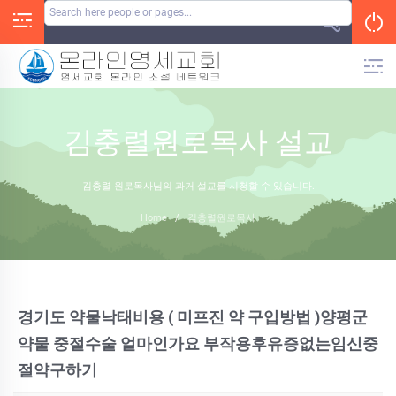
Skip
to
content
김충렬원로목사 설교
김충렬 원로목사님의 과거 설교를 시청할 수 있습니다.
Home
/
김충렬원로목사
경기도 약물낙태비용 ( 미프진 약 구입방법 )양평군
약물 중절수술 얼마인가요 부작용후유증없는임신중
절약구하기