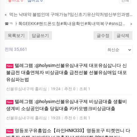
좋아요
0
싫어요
0
인쇄
«
먹는 낙태약 불법인데 구매가능?임신초기유산약처방산부인과병원
☎ㅋ ㅏ톡GEEKK#핸드폰도청#톡내용확인#톡내역복구#sns감시#모든문자확인및복구#실시간위치추적#주변환경소리#몰래사진찍기#실시간통화내용#통화내역복구#외도증거#불륜증거#남편외도#상간녀증거#외도의심#남편외도증거#아내외도☎텔레GEEKK
»
목록보기
답글쓰기
글수정
글삭제
전체 35,661
텔레그램 :@holysim선불유심내구제 대포유심삽니다 신
New
불급전 대출연체자 비상금대출 급전선불 선불유심매입 대포
유심파는법
선불유심내구제 홀리심
|
19:24
|
추천 0
|
조회 1
텔레그램 :@holysim선불유심내구제 비상금대출 생활비
New
생계비 소상공인대출 당일대출 카카오뱅크비상금대출
선불유심내구제 홀리심
|
19:23
|
추천 0
|
조회 1
영등포구유흥업소【라인HNK333】영등포구 티켓언니 다
New