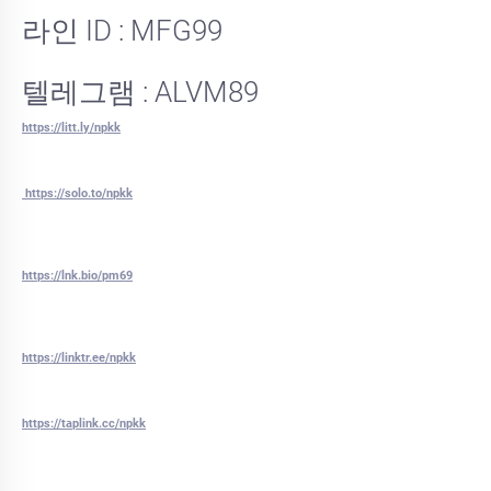
라인 ID : MFG99
텔레그램 : ALVM89
https://litt.ly/npkk
https://solo.to/npkk
https://lnk.bio/pm69
https://linktr.ee/npkk
https://taplink.cc/npkk