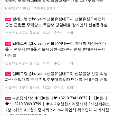
방출장 모텔-커피베달 바로출장샵 애인대행 20대후불가능
HNK5577
|
19:23
|
추천 0
|
조회 1
텔레그램:@holysim 선불유심내구제 선불유심구매업체
New
급전 급한돈 주택담보 무담보 당일대출 장기연체 선불폰유심
선불유심내구제 홀리심
|
19:22
|
추천 0
|
조회 1
텔레그램:@holysim 선불유심내구제 가개통 저신용자대
New
출 간편무서류대출 선불유심현금화 통신연체 휴대폰내구제
디딤돌
선불유심내구제 홀리심
|
19:21
|
추천 0
|
조회 1
텔레그램:@holysim 선불유심내구제 신용불량 신불 회생
New
파산 소액대출 구인 전업주부대출 비대면대출 폰내구제 폰깡
선불유심내구제 홀리심
|
19:20
|
추천 0
|
조회 1
♨️민증제작♨️◈【▶텔레♥:+8210-7941-8872 】【▶텔레
New
♥ : +8210-8069-3799 】◈♨️ #수첩형자격증제작 #재산세위조
#상속위조 #보험보증서위조♨️ ♨️제작업체-위조업체-대리시험