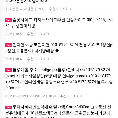
♨️ #수첩형자격증제작 #
위조전문-제작전문
|
19:12
|
추천 0
|
조회 1
슬롯사이트 카지노사이트추천 안심사이트 0I0。7465。34
New
64 ⓞ 성인피시방
SDV
|
18:58
|
추천 0
|
조회 1
인디언pc방 ❤️인디언 010 .8179. 5274 전용 사이트 (성인p
New
c창업,요율문의) 피시방매장 ❤️
SDV
|
18:40
|
추천 0
|
조회 1
블루게임 주소 : indigoga♠블루♠안비서♠ㅇ10,81,79,52,74
New
(blue) 바이브게임성인pc방 매장 인디go game↔010↔8179
↔5274↔인디언게임 홀덤토너먼트ㅇ10-8179-5274 블루게임
fefas.net
SDVSDVSDVSDVSDVSDV
|
18:21
|
추천 0
|
조회 1
무직자비대면소액대출 탤ㄺ램 Gora43430aa 고라통신 선
New
불유심내구재 10만원소액급전대출문의 군위군신불자가전내