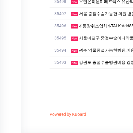
35498
우먼온리원미페프렉스 유산
New
35497
서울 중절수술가능한 의원 병
New
35496
♨️통장위조업체♨️TALK:Add88♨️혼인관계증명서 제작
New
35495
서울마포구 중절수술이나약
New
35494
광주 약물중절가능한병원,비
New
35493
강원도 중절수술병원비용 강
New
Powered by KBoard