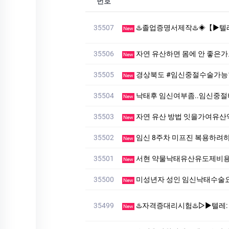
번호
35507
♨️졸업증명서제작♨️◈【▶텔레♥:+8210-7941-8872
New
35506
자연 유산하면 몸에 안 좋은
New
35505
경상북도 #임신중절수술가능
New
35504
낙태후 임신여부좀..임신중
New
35503
자연 유산 방법 잇을가여유
New
35502
임신 8주차 미프진 복용하려
New
35501
서현 약물낙태유산유도제비
New
35500
미성년자 성인 임신낙태수
New
35499
♨️자격증대리시험♨️▷▶텔레: muu4466」♨️#대리시험 
New