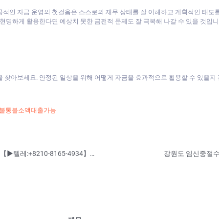
공적인 자금 운영의 첫걸음은 스스로의 재무 상태를 잘 이해하고 계획적인 태도를
 현명하게 활용한다면 예상치 못한 금전적 문제도 잘 극복해 나갈 수 있을 것입니
을 찾아보세요. 안정된 일상을 위해 어떻게 자금을 효과적으로 활용할 수 있을지
신불통불소액대출가능
혼인관계증명서제작◈【▶텔레: skt9933】【▶텔레:+8210-8165-4934】◈ #면허증위조 #민증위조 #서류위조 #성적표위조 #면허증제작 #졸업장위조 【▶텔레: skt9933】【▶텔레:+8210-8165-4934】
강원도 임신중절수