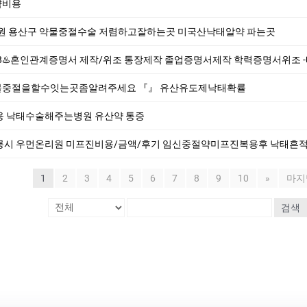
약비용
원 용산구 약물중절수술 저렴하고잘하는곳 미국산낙­태알약 파는곳
/위조 통장제작 졸업증명서제작 학력증명서위조 -빠른제작/확실한퀄리티/원본100%/완벽보안 -전문가와 충분히 상담해 보시기 바랍니다 -완벽한 
물중절을할수잇는곳좀알려주세요 『』 유산유도제낙태확률
용 낙태수술해주는병원 유산약 통증
릉시 우먼온리원 미프진비용/금액/후기 임신중절약미프진복용후 낙태흔적
1
2
3
4
5
6
7
8
9
10
»
마지
검색