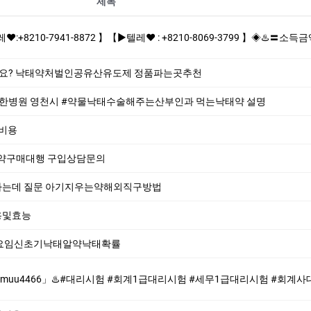
제목
 】【▶텔레♥ : +8210-8069-3799 】◈♨️〓소득금액증명원,잔액증명서위조,입출금내역,납세증명제작/위조업체〓통장잔액포토샵 -빠른제작/확실한
가요? 낙태약처벌인공유산유도제 정품파는곳추천
한병원 영천시 #약물낙태수술해주는산부인과 먹는낙­태약 설명
절비용
산약구매대행 구입상담문의
하는데 질문 아기지우는약해외직구방법
용및효능
술요임신초기낙태알약낙태확률
#회계1급대리시험 #세무1급대리시험 #회계사대리시험♨️ ♨️제작업체-위조업체-대리시험♨️ #대리시험 #회계1급대리시험 #세무1급대리시험 #회계사대리시