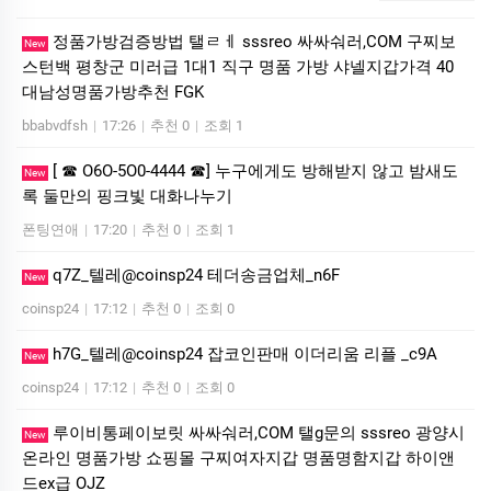
정품가방검증방법 탤ㄹㅔ sssreo 싸싸숴러,COM 구찌보
New
스턴백 평창군 미러급 1대1 직구 명품 가방 샤넬지갑가격 40
대남성명품가방추천 FGK
bbabvdfsh
|
17:26
|
추천 0
|
조회 1
[ ☎ O6O-5O0-4444 ☎] 누구에게도 방해받지 않고 밤새도
New
록 둘만의 핑크빛 대화나누기
폰팅연애
|
17:20
|
추천 0
|
조회 1
q7Z_텔레@coinsp24 테더송금업체_n6F
New
coinsp24
|
17:12
|
추천 0
|
조회 0
h7G_텔레@coinsp24 잡코인판매 이더리움 리플 _c9A
New
coinsp24
|
17:12
|
추천 0
|
조회 0
루이비통페이보릿 싸싸숴러,COM 탤g문의 sssreo 광양시
New
온라인 명품가방 쇼핑몰 구찌여자지갑 명품명함지갑 하이앤
드ex급 OJZ