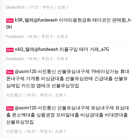
bbabvdfsh
|
17:12
|
추천 0
|
조회 1
k5R_텔레@fundwash 이더리움현금화 테더코인 판매함_h
New
0H
fundwash
|
16:56
|
추천 0
|
조회 0
o6Q_텔레@fundwash 리플구입 테더 거래_a7G
New
fundwash
|
16:56
|
추천 0
|
조회 0
@usim120 서진통신 선불유심내구제 19세이상가능 휴대
New
폰내구제 가개통 비상금대출 선불유심판매 긴급대출 선불유
심매입 카드깡 앱테크 선불유심맛집
서진통신
|
16:51
|
추천 0
|
조회 1
@usim120 서진통신 선불유심내구제 유심내구제 유심대
New
출 폰소액대출 상품권깡 모바일대출 비상금대출 비대면대출
선불유심맛집
서진통신
|
16:51
|
추천 0
|
조회 1