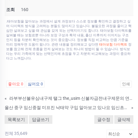
조회
160
.태아보험을 알아보는 과정에서 설계 과정보다 스스로 정보를 확인하고 결정하고 싶
어 다이렉트 방식을 고려하는 분들도 많아지고 있습니다. 불필요한 과정을 줄이고 핵
심만 살펴보고 싶을 때 관심을 갖게 되는 선택지이기도 합니다. 태아보험 다이렉트를
살펴볼 때는 보험료뿐 아니라 보장 구성과 특약 내용, 출산 이후까지 이어지는 구조
인지 등을 차분히 확인해보는 것이 중요합니다. 정보를 직접 비교하는 만큼 기준을
미리 정해두면 도움이 됩니다. 관련 내용을 정리해보고 싶다면
태아보험 다이렉트
정
보를 참고해 전체 흐름을 먼저 살펴보는 것도 하나의 방법이 될 수 있습니다. 방식보
다는 우리 가족에게 맞는 선택인지에 초점을 두고 차분히 비교해보는 과정이 중요하
다고 느껴집니다.
좋아요
0
싫어요
0
인쇄
«
라부부선불유심내구제 탤그 the_usim 신불자급전내구제문의 연천군선불유심현금화정식업체 정부정책자금생활안정생계지원금 간단서류대출내구제
울산 중구 임신중절 미프진 낙태약 구입 알아보고 있나요 임신초기미프진비용및효능
»
목록보기
답글쓰기
글수정
글삭제
전체 35,649