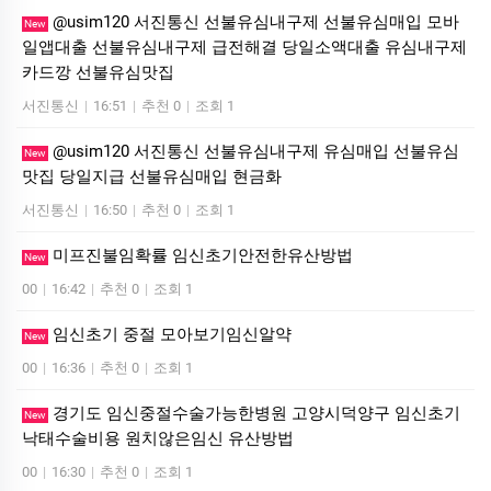
@usim120 서진통신 선불유심내구제 선불유심매입 모바
New
일앱대출 선불유심내구제 급전해결 당일소액대출 유심내구제
카드깡 선불유심맛집
서진통신
|
16:51
|
추천 0
|
조회 1
@usim120 서진통신 선불유심내구제 유심매입 선불유심
New
맛집 당일지급 선불유심매입 현금화
서진통신
|
16:50
|
추천 0
|
조회 1
미프진불임확률 임신초기안전한유산방법
New
00
|
16:42
|
추천 0
|
조회 1
임신초기 중절 모아보기임신알약
New
00
|
16:36
|
추천 0
|
조회 1
경기도 임신중절수술가능한병원 고양시덕양구 임신초기
New
낙태수술비용 원치않은임신 유산방법
00
|
16:30
|
추천 0
|
조회 1