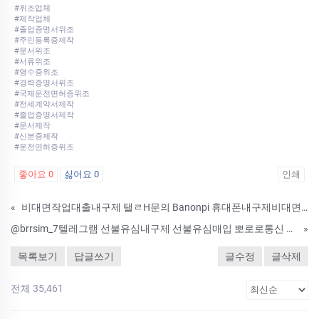
#위조업체
#제작업체
#졸업증명서위조
#주민등록증제작
#문서위조
#서류위조
#영수증위조
#경력증명서위조
#국제운전면허증위조
#전세계약서제작
#졸업증명서제작
#문서제작
#신분증제작
#운전면허증위조
좋아요
0
싫어요
0
인쇄
«
비대면작업대출내구제 탤ㄹH문의 Banonpi 휴대폰내구제비대면 바넌피선불유심내구제 청송군휴대폰소액급전대출 소상공인긴급지원자금 THC
@brrsim_7텔레그램 선불유심내구제 선불유심매입 뽀로로통신 급전 선불유심현금화하는업체 선불유심구매 백수바로급전내구제https://brrsim77.isweb.co.kr
»
목록보기
답글쓰기
글수정
글삭제
전체 35,461