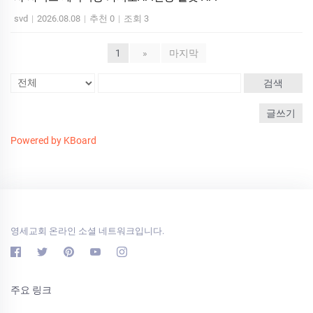
svd
|
2026.08.08
|
추천 0
|
조회 3
1
»
마지막
검색
글쓰기
Powered by KBoard
영세교회 온라인 소셜 네트워크입니다.
주요 링크