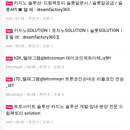
카지노 솔루션: 드림팩토리 슬롯알본사 / 슬롯알공급 / 슬
New
롯API ☎ 탤 레 : dreamfactory365
svd
|
01:18
|
추천 0
|
조회 1
카­지노SOLUTIONㅣ토지노SOLUTIONㅣ슬롯SOLUTIONㅣ
New
[[ 텔 레 : dreamfactory365 ]]
svd
|
00:55
|
추천 0
|
조회 1
h2K_텔레그램@bitcoinsyri 테더코인계좌이체_q9H
New
bitcoinsyri
|
00:38
|
추천 0
|
조회 0
j7D_텔래그램@bitcoinsyri 트론코인손대손 리플코인 전송
New
_t8T
bitcoinsyri
|
00:38
|
추천 0
|
조회 0
토토사이트 솔루션·카지노 솔루션 개발·임대·분양 전문 드
New
림팩토리 solution
svd
|
00:32
|
추천 0
|
조회 1