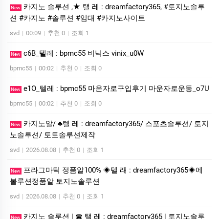
카지노 솔루션 ,★ 탤 레 : dreamfactory365, #토지노솔루
New
션 #카지노 #솔루션 #임대 #카지노사이트
svd
|
00:09
|
추천 0
|
조회 1
c6B_텔레 : bpmc55 비닉스 vinix_u0W
New
bpmc55
|
00:02
|
추천 0
|
조회 0
e1O_텔레 : bpmc55 마운자로구입후기 마운자로운동_o7U
New
bpmc55
|
00:02
|
추천 0
|
조회 0
카지노알/ ♣텔 레 : dreamfactory365/ 스포츠솔루션/ 토지
New
노솔루션/ 토토솔루션제작
svd
|
2026.08.08
|
추천 0
|
조회 1
프라그마틱 정품알100% ◈텔 래 : dreamfactory365◈에
New
볼루션정품알 토지노솔루션
svd
|
2026.08.08
|
추천 0
|
조회 1
카지노 솔루션 | ☎ 탤 레 : dreamfactory365 | 토지노솔루
New