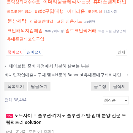
이더리움클레식사는곳
휴대폰결제매입
돈믹싱최저수수료
usdc구입대행
이더리움
비트코인현금화
코인믹싱
해외자금
문상세탁
코인 신용카드
리플코인매입
xrp판매
코인해외지갑매입
알트코인퀵거래
tron구매대행
트론 리플 전송업체
휴대폰결제코인구입
좋아요
0
싫어요
0
인쇄
«
태아보험, 준비 과정에서 차분히 살펴볼 부분
비대면작업대출내구제 탤ㄹH문의 Banonpi 휴대폰내구제비대면 바넌피선불유심내구제 청송군휴대폰소액급전대출 소상공인긴급지원자금 THC
»
목록보기
답글쓰기
글수정
글삭제
전체 35,464
토­토사이트 솔루션·캬지노 솔루션 개발·임대·분양 전문 드
New
림팩토리 solution
svd
|
01:42
|
추천 0
|
조회 1