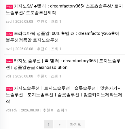
카지노알/ ♣텔 레 : dreamfactory365/ 스포츠솔루션/ 토지
New
노솔루션/ 토토솔루션제작
svd
|
2026.08.08
|
추천 0
|
조회 1
프라그마틱 정품알100% ◈텔 래 : dreamfactory365◈에
New
볼루션정품알 토지노솔루션
svd
|
2026.08.08
|
추천 0
|
조회 1
카지노 솔루션 | ☎ 탤 레 : dreamfactory365 | 토지노솔루
New
션 | 정품알공급 casinossolution
vds
|
2026.08.08
|
추천 0
|
조회 1
카지노솔루션ㅣ토지노솔루션ㅣ슬롯솔루션ㅣ맞춤카카지
New
노솔루션ㅣ토지노솔루션ㅣ슬롯솔루션ㅣ맞춤카지노제작노제
작
vdssdv
|
2026.08.08
|
추천 0
|
조회 1
1
»
마지막