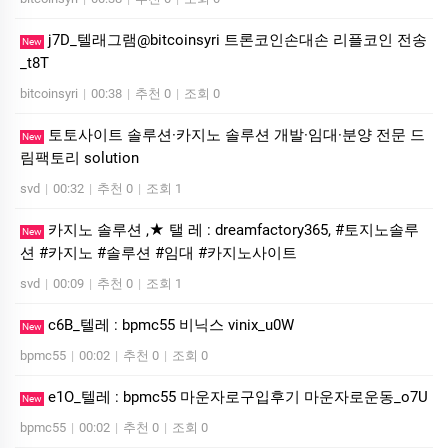
j7D_텔래그램@bitcoinsyri 트론코인손대손 리플코인 전송
New
_t8T
bitcoinsyri
|
00:38
|
추천 0
|
조회 0
토토사이트 솔루션·카지노 솔루션 개발·임대·분양 전문 드
New
림팩토리 solution
svd
|
00:32
|
추천 0
|
조회 1
카지노 솔루션 ,★ 탤 레 : dreamfactory365, #토지노솔루
New
션 #카지노 #솔루션 #임대 #카지노사이트
svd
|
00:09
|
추천 0
|
조회 1
c6B_텔레 : bpmc55 비닉스 vinix_u0W
New
bpmc55
|
00:02
|
추천 0
|
조회 0
e1O_텔레 : bpmc55 마운자로구입후기 마운자로운동_o7U
New
bpmc55
|
00:02
|
추천 0
|
조회 0