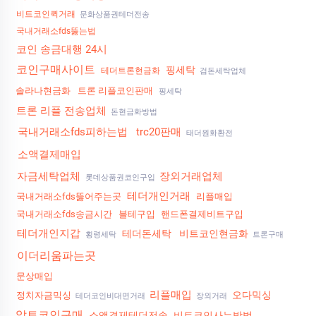
비트코인퀵거래
문화상품권테더전송
국내거래소fds뚫는법
코인 송금대행 24시
코인구매사이트
핑세탁
테더트론현금화
검돈세탁업체
솔라나현금화
트론 리플코인판매
핑세탁
트론 리플 전송업체
돈현금화방법
국내거래소fds피하는법
trc20판매
태더원화환전
소액결제매입
자금세탁업체
장외거래업체
롯데상품권코인구입
테더개인거래
국내거래소fds뚫어주는곳
리플매입
국내거래소fds송금시간
블테구입
핸드폰결제비트구입
테더개인지갑
테더돈세탁
비트코인현금화
횡령세탁
트론구매
이더리움파는곳
문상매입
리플매입
오다믹싱
정치자금믹싱
테더코인비대면거래
장외거래
알트코인구매
소액결제테더전송
비트코인사는방법