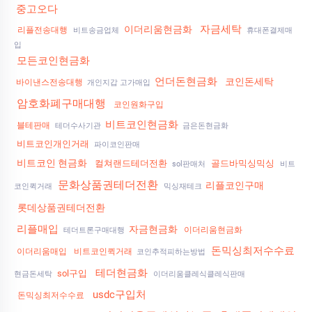
중고오다
자금세탁
이더리움현금화
리플전송대행
비트송금업체
휴대폰결제매
입
모든코인현금화
언더돈현금화
코인돈세탁
바이낸스전송대행
개인지갑 고가매입
암호화폐구매대행
코인원화구입
비트코인현금화
블테판매
테더수사기관
금은돈현금화
비트코인개인거래
파이코인판매
비트코인 현금화
컬쳐랜드테더전환
골드바믹싱믹싱
sol판매처
비트
문화상품권테더전환
리플코인구매
코인퀵거래
믹싱재테크
롯데상품권테더전환
리플매입
자금현금화
이더리움현금화
테더트론구매대행
돈믹싱최저수수료
이더리움매입
비트코인퀵거래
코인추적피하는방법
테더현금화
sol구입
현금돈세탁
이더리움클레식클레식판매
usdc구입처
돈믹싱최저수수료