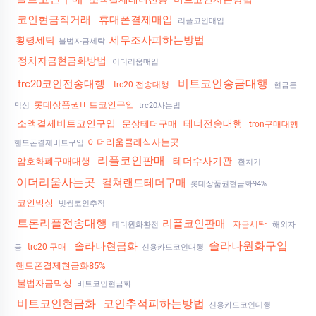
코인현금직거래
휴대폰결제매입
리플코인매입
세무조사피하는방법
횡령세탁
불법자금세탁
정치자금현금화방법
이더리움매입
비트코인송금대행
trc20코인전송대행
trc20 전송대행
현금돈
롯데상품권비트코인구입
믹싱
trc20사는법
소액결제비트코인구입
테더전송대행
문상테더구매
tron구매대행
이더리움클레식사는곳
핸드폰결제비트구입
리플코인판매
테더수사기관
암호화폐구매대행
환치기
이더리움사는곳
컬쳐랜드테더구매
롯데상품권현금화94%
코인믹싱
빗썸코인추적
트론리플전송대행
리플코인판매
자금세탁
테더원화환전
해외자
솔라나원화구입
솔라나현금화
trc20 구매
금
신용카드코인대행
핸드폰결제현금화85%
불법자금믹싱
비트코인현금화
비트코인현금화
코인추적피하는방법
신용카드코인대행