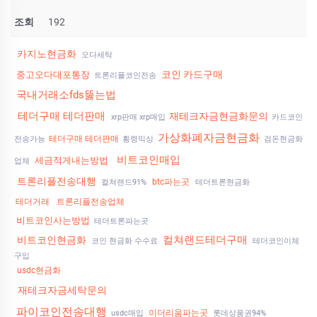
조회
192
카지노현금화
오다세탁
코인 카드구매
중고오다대포통장
트론리플코인전송
국내거래소fds뚫는법
테더구매 테더판매
재테크자금현금화문의
xrp판매 xrp매입
카드코인
가상화폐자금현금화
테더구매 테더판매
전송가능
횡령믹싱
검돈현금화
비트코인매입
세금적게내는방법
업체
트론리플전송대행
btc파는곳
컬쳐랜드91%
테더트론현금화
테더거래
트론리플전송업체
비트코인사는방법
테더트론파는곳
컬쳐랜드테더구매
비트코인현금화
코인 현금화 수수료
테더코인이체
구입
usdc현금화
재테크자금세탁문의
파이코인전송대행
이더리움파는곳
usdc매입
롯데상품권94%