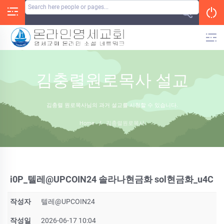
Skip
to
content
김충렬원로목사 설교
김충렬 원로목사님의 과거 설교를 시청할 수 있습니다.
Home
/
김충렬원로목사
i0P_텔레@UPCOIN24 솔라나현금화 sol현금화_u4C
작성자
텔레@UPCOIN24
작성일
2026-06-17 10:04