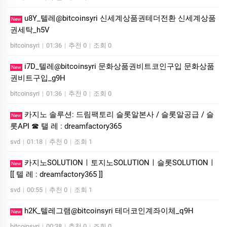
u8Y_텔레@bitcoinsyri 신세계상품권테더전환 신세계상품
New
권세탁_h5V
bitcoinsyri
|
01:36
|
추천 0
|
조회 0
i7D_텔레@bitcoinsyri 문화상품권비트코인구입 문화상품
New
권비트구입_g9H
bitcoinsyri
|
01:36
|
추천 0
|
조회 0
카지노 솔루션: 드림팩토리 슬롯알본사 / 슬롯알공급 / 슬
New
롯API ☎ 탤 레 : dreamfactory365
svd
|
01:18
|
추천 0
|
조회 1
카­지노SOLUTIONㅣ토지노SOLUTIONㅣ슬롯SOLUTIONㅣ
New
[[ 텔 레 : dreamfactory365 ]]
svd
|
00:55
|
추천 0
|
조회 1
h2K_텔레그램@bitcoinsyri 테더코인계좌이체_q9H
New
bitcoinsyri
|
00:38
|
추천 0
|
조회 0