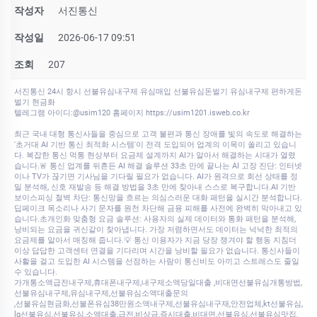
작성자
서진통신
작성일
2026-06-17 09:51
조회
207
서진통신 24시 항시 선불유심내구제 유심매입 선불유심돈벌기 유심내구제 편하게돈
벌기 현금화
텔레그램 아이디:@usim120 홈페이지 https://usim1201.isweb.co.kr
최근 국내 대형 통신사들을 중심으로 고객 불편과 통신 장애를 빛의 속도로 해결하는
'초거대 AI 기반 통신 최적화 시스템'이 전격 도입되어 업계의 이목이 쏠리고 있습니
다. 복잡한 통신 먹통 현상부터 요금제 설계까지 AI가 알아서 해결하는 시대가 열렸
습니다.🚨 통신 업계를 뒤흔든 AI 해결 솔루션 33초 만에 끝나는 AI 고장 진단: 인터넷
이나 TV가 끊기면 기사님을 기다릴 필요가 없습니다. AI가 원격으로 회선 상태를 정
밀 분석해, 신호 재발송 등 해결 방법을 3초 만에 찾아내 스스로 복구합니다.AI 기반
보이스피싱 철벽 차단: 통신망을 흐르는 의심스러운 대화 패턴을 실시간 분석합니다.
딥페이크 목소리나 사기 문자를 원천 차단해 금융 피해를 사전에 완벽히 막아내고 있
습니다.초개인화 맞춤형 요금 솔루션: 사용자의 실제 데이터와 통화 패턴을 분석해,
낭비되는 요금을 귀신같이 찾아냅니다. 가장 저렴하면서도 데이터는 넉넉한 최적의
요금제를 알아서 매칭해 줍니다.💡 통신 이용자가 지금 당장 챙겨야 할 행동 지침더
이상 답답한 고객센터 연결을 기다리며 시간을 낭비할 필요가 없습니다. 통신사들이
사활을 걸고 도입한 AI 시스템을 선점하는 사람이 통신비도 아끼고 스트레스도 줄일
수 있습니다.
가개통소액급전내구제,휴대폰내구제,내구제소액당일대출 ,비대면선불유심개통방법,
선불유심내구제,유심내구제,선불유심소액대출문의
,선불유심현금화,선불폰유심38만원소액내구제,선불유심내구재,안전업체,kt선불유심,
lg선불유심,선불유심,소액대출,급전,비상금,즉시대출,비대면,선불유심,선불유심맛집,