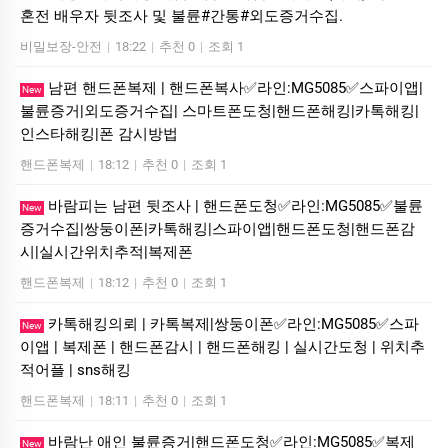
혼전 배우자 뒷조사 및 불륜#간통#외도증거수집.
비밀보장-안전
|
18:22
|
추천 0
|
조회 1
남편 핸드폰복제 | 핸드폰복사✅라인:MG5085✅스파이앱|
New
불륜증거|외도증거수집| 스마트폰도청|핸드폰해킹|카톡해킹|
인스타해킹|폰 감시방법
핸드폰복제
|
18:12
|
추천 0
|
조회 1
바람피는 남편 뒷조사 | 핸드폰도청✅라인:MG5085✅불륜
New
증거수집|쌍둥이폰|카톡해킹|스파이앱|핸드폰도청|핸드폰감
시|실시간위치추적|복제폰
핸드폰복제
|
18:12
|
추천 0
|
조회 1
카톡해킹의뢰 | 카톡복제|쌍둥이폰✅라인:MG5085✅스파
New
이앱 | 복제폰 | 핸드폰감시 | 핸드폰해킹 | 실시간도청 | 위치추
적어플 | sns해킹
핸드폰복제
|
18:11
|
추천 0
|
조회 1
바람난 애인 불륜증거|핸드폰도청✅라인:MG5085✅복제
New