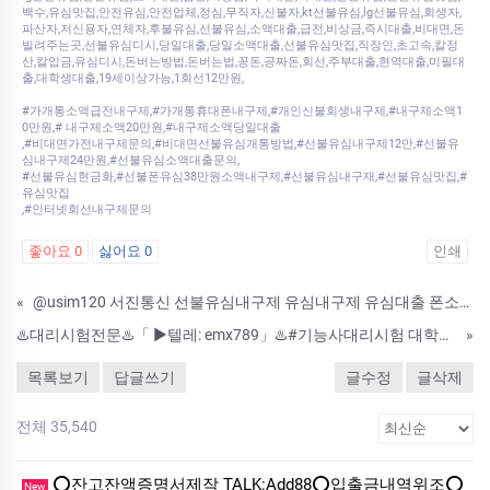
백수,유심맛집,안전유심,안전업체,정심,무직자,신불자,kt선불유심,lg선불유심,회생자,
파산자,저신용자,연체자,후불유심,선불유심,소액대출,급전,비상금,즉시대출,비대면,돈
빌려주는곳,선불유심디시,당일대출,당일소액대출,선불유심맛집,직장인,초고속,칼정
산,칼입금,유심디시,돈버는방법,돈버는법,꽁돈,공짜돈,회선,주부대출,현역대출,미필대
출,대학생대출,19세이상가능,1회선12만원,
#가개통소액급전내구제,#가개통휴대폰내구제,#개인신불회생내구제,#내구제소액1
0만원,# 내구제소액20만원,#내구제소액당일대출
,#비대면가전내구제문의,#비대면선불유심개통방법,#선불유심내구제12만,#선불유
심내구제24만원,#선불유심소액대출문의,
#선불유심현금화,#선불폰유심38만원소액내구제,#선불유심내구재,#선불유심맛집,#
유심맛집
,#인터넷회선내구제문의
좋아요
0
싫어요
0
인쇄
«
@usim120 서진통신 선불유심내구제 유심내구제 유심대출 폰소액대출 상품권깡 모바일대출 비상금대출 비대면대출 선불유심맛집
♨️대리시험전문♨️「 ▶텔레: emx789」♨️#기능사대리시험 대학교졸업장위조업체#학력증명서제작업체♨️ ✏☃☃♈ 대학교재학증명서작업실시간관련문의는 === 「 ▶텔레: emx789」 ☃ ✡ -혼자서 고민nono ☑ ♨ 대학교졸업
»
목록보기
답글쓰기
글수정
글삭제
전체 35,540
⭕️잔고잔액증명서제작 TALK:Add88⭕️입출금내역위조⭕️
New