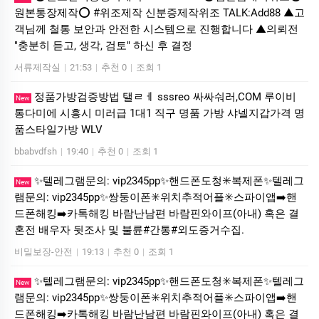
원본통장제작⭕️ #위조제작 신분증제작위조 TALK:Add88 ▲고
객님께 철통 보안과 안전한 시스템으로 진행합니다 ▲의뢰전
"충분히 듣고, 생각, 검토" 하신 후 결정
서류제작실
|
21:53
|
추천 0
|
조회 1
정품가방검증방법 탤ㄹㅔ sssreo 싸싸숴러,COM 루이비
New
통다미에 시흥시 미러급 1대1 직구 명품 가방 샤넬지갑가격 명
품스타일가방 WLV
bbabvdfsh
|
19:40
|
추천 0
|
조회 1
✨텔레그램문의: vip2345pp✨핸드폰도청✳️복제폰✨텔레그
New
램문의: vip2345pp✨쌍둥이폰✳️위치추적어플✳️스파이앱➡️핸
드폰해킹➡️카톡해킹 바람난남편 바람핀와이프(아내) 혹은 결
혼전 배우자 뒷조사 및 불륜#간통#외도증거수집.
비밀보장-안전
|
19:13
|
추천 0
|
조회 1
✨텔레그램문의: vip2345pp✨핸드폰도청✳️복제폰✨텔레그
New
램문의: vip2345pp✨쌍둥이폰✳️위치추적어플✳️스파이앱➡️핸
드폰해킹➡️카톡해킹 바람난남편 바람핀와이프(아내) 혹은 결