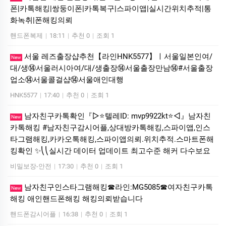
폰|카톡해킹|쌍둥이폰|카톡복구|스파이앱|실시간위치추적|통
화녹취|폰해킹의뢰
핸드폰복제
|
18:11
|
추천 0
|
조회 1
서울 레즈출장샵추천【라인HNK5577】ㅣ서울일본인여/
New
대/생⑭서울러시아여/대/생출장⑭서울출장만남⑭#서울출장
업소⑭서울콜걸샵⑭서울애인대행
HNK5577
|
17:40
|
추천 0
|
조회 1
남자친구카톡확인『▷⭐텔레ID: mvp9922kt⭐◁』남자친
New
카톡해킹 #남자친구감시어플,상대방카톡해킹,스파이앱,인스
타그램해킹,카카오톡해킹,스파이앱의뢰.위치추적.스마트폰해
킹확인 ✨⎝⎝실시간 데이터 업데이트 최고수준 해커 다수보요
비밀보장-안전
|
17:30
|
추천 0
|
조회 1
남자친구인스타그램해킹☎라인:MG5085☎여자친구카톡
New
해킹 애인핸드폰해킹 해킹의뢰받습니다
핸드폰감시어플
|
16:38
|
추천 0
|
조회 1