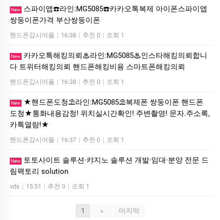
스파이앱☎️라인:MG5085☎️카카오톡복제 아이폰스파이앱
New
쌍둥이폰가격 부산쌍둥이폰
핸드폰감시어플
|
16:38
|
추천 0
|
조회 1
카카오톡해킹의뢰♨라인:MG5085♨인스타해킹의뢰합니
New
다 트위터해킹의뢰 핸드폰해킹비용 스마트폰해킹의뢰
핸드폰감시어플
|
16:38
|
추천 0
|
조회 1
★핸드폰도청⛱️라인:MG5085⛱️복제폰 쌍둥이폰 핸드폰
New
도청★통화내용감청! 위치실시간확인! 주변촬영! 문자.주소록,
카톡열람!★
핸드폰감시어플
|
16:37
|
추천 0
|
조회 1
토­토사이트 솔루션·캬지노 솔루션 개발·임대·분양 전문 드
New
림팩토리 solution
vds
|
15:51
|
추천 0
|
조회 1
1
»
마지막