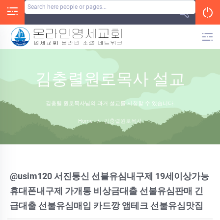
Skip
to
content
김충렬원로목사 설교
김충렬 원로목사님의 과거 설교를 시청할 수 있습니다.
Home
/
김충렬원로목사
@usim120 서진통신 선불유심내구제 19세이상가능
휴대폰내구제 가개통 비상금대출 선불유심판매 긴
급대출 선불유심매입 카드깡 앱테크 선불유심맛집