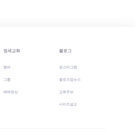
영세교회
블로그
멤버
영스타그램
그룹
클로즈업뉴스
예배영상
교회주보
시리즈설교