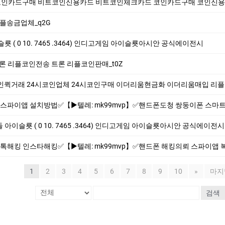
비트코인카드구매 비트코인신용카드 비트코인체크카드 코인카드구매 코인신용카드 코인체크카
 리플송금업체_q2G
( 0 10. 7465 .3464) 인디­고게­임 아이슬룟아시안 공식에이전시
ri 트론 리플코인전송 트론 리플코인판매_t0Z
인퀵거래 24시코인업체 24시코인구매 이더리움현금화 이더리움매입 리플코인매입 리플코인판매 트론리플코
mk99mvp】✅핸드폰도청 쌍둥이폰 스마트폰해킹의뢰 폰 복제 위치추적 핸드폰감시 카톡해킹 인스타해킹 스파이웨어 설치 핸드폰도청 복제폰 【▶텔레: mk
. 7465 .3464) 인디­고게­임 아이슬룟아시안 공식에이전시마틱 슬룟 정품 사이트 ◆blgm7.com◆ 아이 슬룟 
mk99mvp】✅핸드폰 해킹의뢰 스파이앱 복제폰 핸드폰도청 쌍둥이폰 핸드폰감시 폰 복제 위치추적 스마트폰해킹 외도증거수집 불륜#복제폰#핸드폰도청 【
1
2
3
4
5
6
7
8
9
10
»
마지
검색