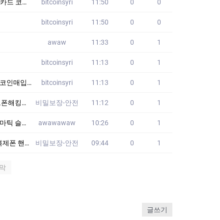
드_h9H
bitcoinsyri
11:50
0
0
bitcoinsyri
11:50
0
0
awaw
11:33
0
1
bitcoinsyri
11:13
0
1
인전송_e1D
bitcoinsyri
11:13
0
1
99mvp】 쌍둥
비밀보장-안전
11:12
0
1
아시아 게이밍
awawawaw
10:26
0
1
▶텔레: mk99m
비밀보장-안전
09:44
0
1
막
글쓰기