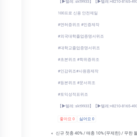
【▶텔레: skt9933】【▶텔레:+8210-8165-4
100프로 신용 안전제일
#면허증위조 #민증제작
#외국대학졸업증명서위조
#대학교졸업증명서위조
#초본위조 #학위증위조
#인감위조#사원증제작
#등본위조 #문서위조
#토익성적표위조
【▶텔레: skt9933】【▶텔레:+8210-8165-4
좋아요
0
싫어요
0
«
신규 첫충 40% / 매충 10% (무제한) / 무한 돌