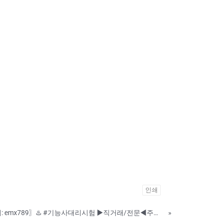
인쇄
♨️민증위조♨️〖 ▶텔레: emx789〗♨️ #기능사대리시험 ▶직거래/전문◀주민등록증제작❣️〖 ▶텔레: emx789〗 ❣️ ♦ → 전문 직거래 업체와 거래하세요 신분증제작 민증제작 면허증위조 〖 ▶텔레: emx789〗 ▶사
»