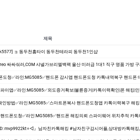
제목
k5577] ョ 동두천홈타이 동두천테라피 동두천1인샵
싸싸숴러,COM 샤넬가브리엘백팩 울산 미러급 1대1 직구 명품 가방 구찌카드지갑남자 남자명
MG5085✅핸드폰 감시앱 핸드폰도청 카톡내역복구 핸드폰 데이터복구 위치추적 도청앱 복제폰 스파이
:MG5085✅외도증거확보|불륜증거|카톡이력확인|폰 해킹|인스타해킹|복제폰|주변소리도청|통화녹음|위치
인:MG5085✅스마트폰복사 핸드폰도청앱 카톡이력복구 해킹의뢰 쌍둥이폰 주변환경소리도청 카메라해킹 통화녹
도청✅라인:MG5085✅핸드폰 해킹의뢰 스파이웨어 위치추적 카톡해킹 인스타해킹 주변소리도
톡해킹 #남자친구감시어플,상대방카톡해킹,스파이앱,인스타그램해킹,카카오톡해킹,스파이앱의뢰.위치추적.스마트폰해킹확인 ✨⎝⎝실시간 데이터 업데이트 최