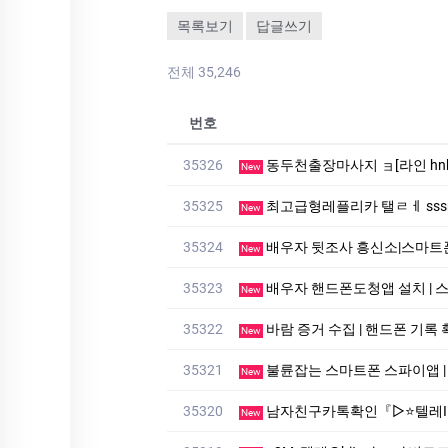
목록보기
답글쓰기
전체 35,246
번호
35326
동두천출장마사지 ョ[라인 hn
New
35325
최고급형레플리카 탤ㄹㅔ sssreo 
New
35324
배우자 뒷조사 흥신소|스마트폰도청✅라인:
New
35323
배우자 핸드폰도청앱 설치 | 스파이앱✅라인
New
35322
바람 증거 수집 | 핸드폰 기록 확인방법✅라
New
35321
불륜잡는 스마트폰 스파이앱 | 핸드폰
New
35320
남자친구카톡확인『▷⭐텔레ID: mvp9922kt⭐◁』남자친카
New