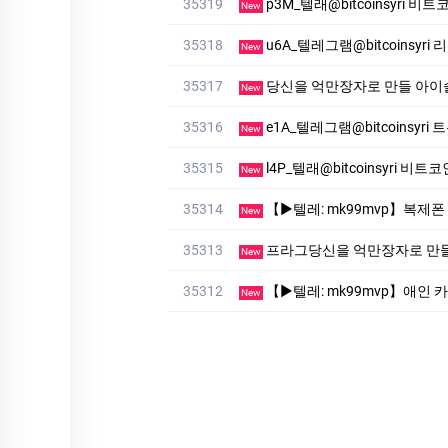
35319
p3M_텔래@bitcoinsyri 
New
35318
u6A_텔레그램@bitcoinsyri
New
35317
당신을 억만장자로 만들 아이슬룟 
New
35316
e1A_텔레그램@bitcoinsy
New
35315
l4P_텔래@bitcoinsyri 비트코
New
35314
【▶텔레: mk99mvp】복제폰 스파이앱 설치방법✅【▶텔레: 
New
35313
프라그당신을 억만장자로 만들 아이슬룟 ( 0 10
New
35312
【▶텔레: mk99mvp】애인 카톡해킹 인스타해킹✅【▶텔레: 
New