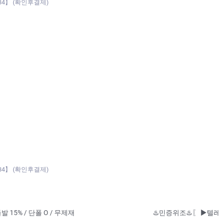
934】 (확인후결제)
934】 (확인후결제)
발 15% / 단폴 O / 무제재