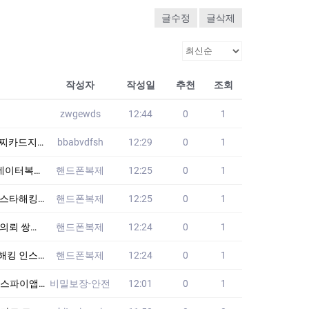
글수정
글삭제
작성자
작성일
추천
조회
zwgewds
12:44
0
1
품가방 CEB
bbabvdfsh
12:29
0
1
앱 쌍둥이폰
핸드폰복제
12:25
0
1
추적 쌍둥이폰
핸드폰복제
12:25
0
1
음 위치추적
핸드폰복제
12:24
0
1
청 통화녹음
핸드폰복제
12:24
0
1
고수준 해커 다수보요
비밀보장-안전
12:01
0
1