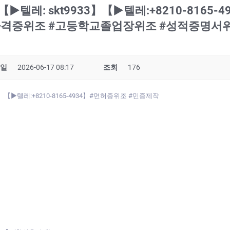
레: skt9933】【▶텔레:+8210-8165-
격증위조 #고등학교졸업장위조 #성적증명서위
일
2026-06-17 08:17
조회
176
【▶텔레:+8210-8165-4934】#면허증위조 #민증제작