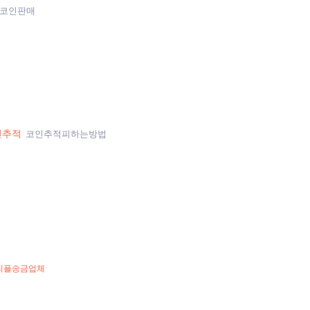
코인판매
인추적
코인추적피하는방법
리플송금업체