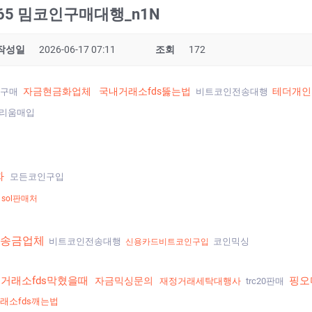
R365 밈코인구매대행_n1N
작성일
2026-06-17 07:11
조회
172
자금현금화업체
국내거래소fds뚫는법
테더개인
구매
비트코인전송대행
리움매입
화
모든코인구입
sol판매처
송금업체
비트코인전송대행
코인믹싱
신용카드비트코인구입
거래소fds막혔을때
핑오
자금믹싱문의
재정거래세탁대행사
trc20판매
래소fds깨는법