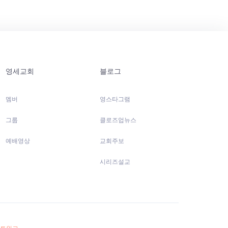
영세교회
블로그
멤버
영스타그램
그룹
클로즈업뉴스
예배영상
교회주보
시리즈설교