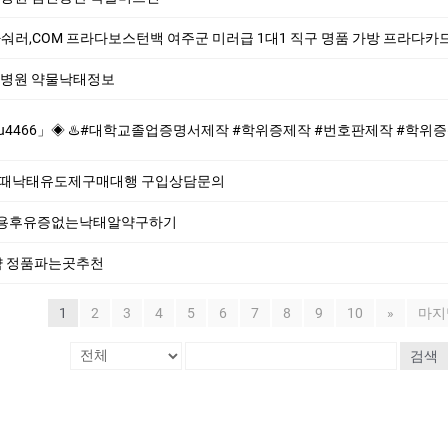
러,COM 프라다보스턴백 여주군 미러급 1대1 직구 명품 가방 프라다카드지갑남자 해외명품쇼
원 약물낙­태정보
학교졸업증명서제작 #학위증제작 #번호판제작 #학위증위조♨️ ♨️수정업체-제작업체-위조업체-대리시험♨️ ▣ 고객님께 철통 보안과 안전한 시
될 때낙태유도제구매대행 구입상담문의
작용후유증없는낙태알약구하기
 정품파는곳추천
1
2
3
4
5
6
7
8
9
10
»
마지
검색