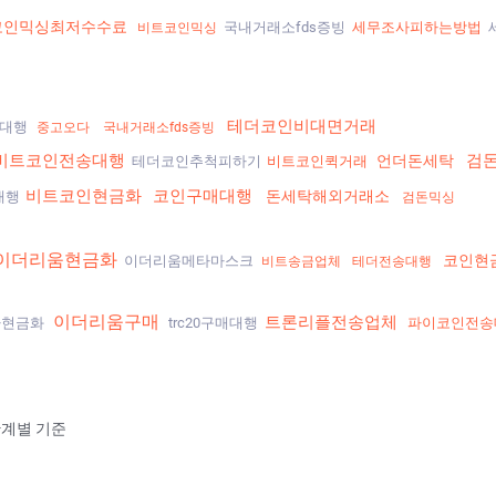
코인믹싱최저수수료
국내거래소fds증빙
세무조사피하는방법
비트코인믹싱
테더코인비대면거래
송대행
중고오다
국내거래소fds증빙
비트코인전송대행
검
언더돈세탁
테더코인추척피하기
비트코인퀵거래
비트코인현금화
코인구매대행
돈세탁해외거래소
대행
검돈믹싱
이더리움현금화
코인현
이더리움메타마스크
비트송금업체
테더전송대행
이더리움구매
트론리플전송업체
나현금화
trc20구매대행
파이코인전송
단계별 기준