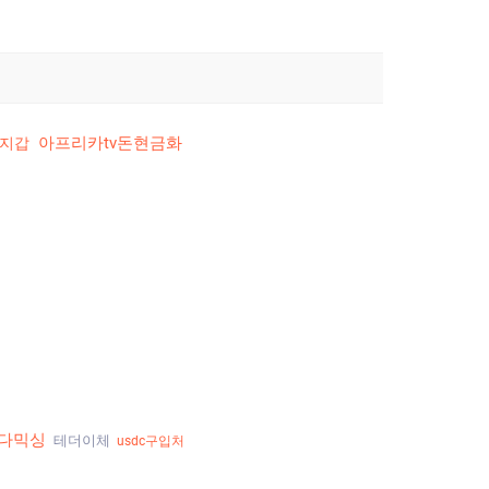
아프리카tv돈현금화
지갑
다믹싱
테더이체
usdc구입처