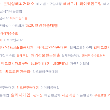
소
돈믹싱해외거래소
파이코인구입
테더구매
바이낸스구입대행
테더
금적게내는방법
금세탁
이더리움리플
trc20코인전송대행
돈믹싱수수료최저
금화최저수수료
비트코인세탁
체
파이코인전송대행
국내거래소fds출금시간
업비트코
업비트코인추적
해외선물현금인출
다집수수료
탈세하는방법
블테구입
돈세탁수수료최저
usdt매입
비트코인카드구매
자금믹싱업체
trc20구매대행
비트코인현금화
료
암호화폐구매대행
인구매대행
밈코인구매대행
이더리움매입
솔라나매입
자금믹싱
플매입
핑믹싱
대검현금화
리플현금화
무통코인