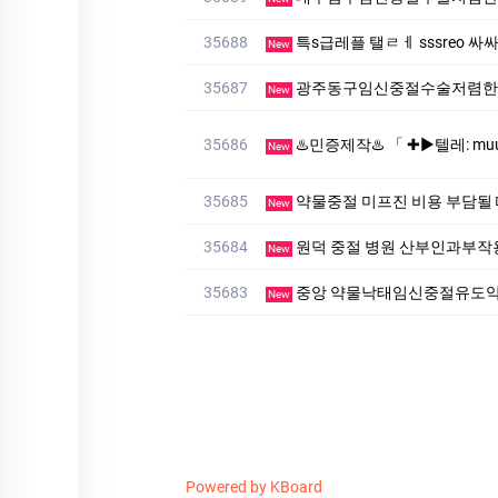
35688
특s급레플 탤ㄹㅔ sssreo 싸싸숴
New
35687
광주동구임신중절수술저렴한병
New
35686
♨️민증제작♨️ 「 ✚▶텔레: muu4466」◈ ♨️#대
New
35685
약물중절 미프진 비용 부담
New
35684
원덕 중절 병원 산부인과부
New
35683
중앙 약물낙태임신중절유도약
New
Powered by KBoard