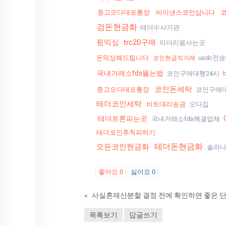
중고오다대포통장
바이낸스코인삽니다
검돈현금화
테더수사기관
핑믹싱
trc20구매
이더리움사는곳
돈믹싱해드립니다
usdc전
코인현금직거래
국내거래소fds뚫는법
코인구매대행24시
코인돈세탁
중고오다대포통장
코인구매
테더코인세탁
비트대리송금
오다집
테더트론파는곳
국내거래소fds해결업체
테더코인추척피하기
테더돈현금화
모든코인현금화
솔라
좋아요
0
싫어요
0
«
사실혼재산분할 결정 전에 확인하면 좋은 
목록보기
답글쓰기