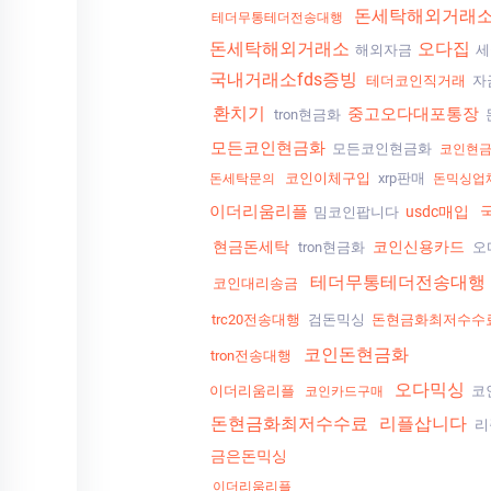
돈세탁해외거래
테더무통테더전송대행
돈세탁해외거래소
오다집
해외자금
세
국내거래소fds증빙
테더코인직거래
자
환치기
중고오다대포통장
tron현금화
모든코인현금화
모든코인현금화
코인현
코인이체구입
xrp판매
돈세탁문의
돈믹싱업
이더리움리플
usdc매입
밈코인팝니다
현금돈세탁
코인신용카드
tron현금화
오
테더무통테더전송대행
코인대리송금
trc20전송대행
검돈믹싱
돈현금화최저수수
코인돈현금화
tron전송대행
오다믹싱
이더리움리플
코
코인카드구매
돈현금화최저수수료
리플삽니다
리
금은돈믹싱
이더리움리플