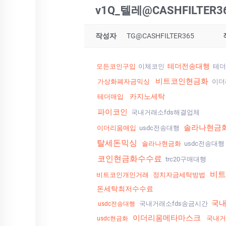
v1Q_텔레@CASHFILTE
작성자
TG@CASHFILTER365
테더전송대행
모든코인구입
이체코인
테더
비트코인현금화
가상화폐자금믹싱
이더
카지노세탁
테더매입
파이코인
국내거래소fds해결업체
솔라나현금
이더리움매입
usdc전송대행
탈세돈믹싱
솔라나현금화
usdc전송대행
코인현금화수수료
trc20구매대행
비트
비트코인개인거래
정치자금세탁방법
돈세탁최저수수료
국내
국내거래소fds송금시간
usdc전송대행
이더리움메타마스크
국내거
usdc현금화