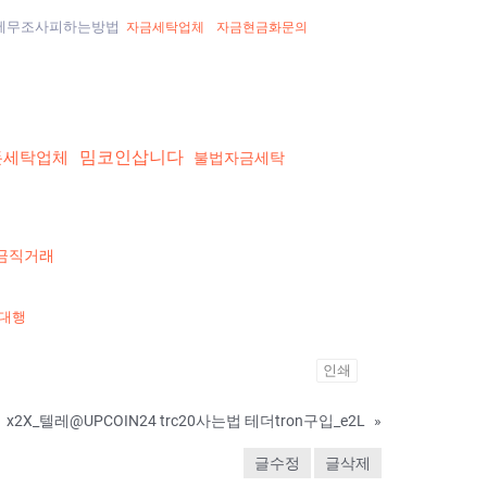
세무조사피하는방법
자금세탁업체
자금현금화문의
밈코인삽니다
돈세탁업체
불법자금세탁
금직거래
대행
인쇄
x2X_텔레@UPCOIN24 trc20사는법 테더tron구입_e2L
»
글수정
글삭제