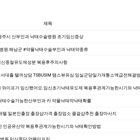
제목
경주시 산부인과 낙태수술병원 초기임신증상
원 해남군 #약물낙태수술부인과 낙­태약종류
임신중절유도제성분 복용후주의사항
꺼상담 TSBUSIM 탬스뷰유심 임실군당일가개통소액급전해결방법 30만원급전 막폰유심매입
없는데 와이프가 임신했어요.임신초기낙태유도제 복용후관계가능한시기와 
낙태수술가능한산부인과 카 약물낙태약낙태확률
휴게텔 일본인출장 출장샵가격 출장업소 콜걸샵추천 출장마사지
한 인공유산약 복용후관계가능한시기와 낙태확인방법
원 임신중단 약물미­프진