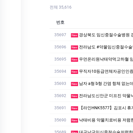
전체 35,616
번호
35697
경상북도 임신중절수술병원 
New
35696
전라남도 #약물임신중절수술병
New
35695
우먼온리원낙태약먹고하혈 
New
35694
무직자10등급연체자공인인증서대출 탤
New
35693
남자 a형 b형 간염 항체 
New
35692
전라남도신안군 미프진 약물
New
35691
【라인HNK5577】김포시 
New
35690
낙태비용 약물치료비용 저렴
New
35689
대구남구임신중절수술저렴한병
New