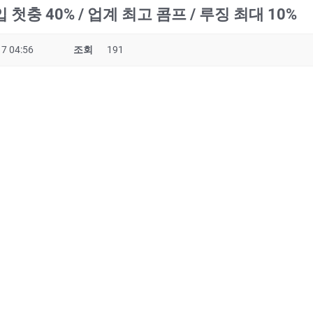
입 첫충 40% / 업계 최고 콤프 / 루징 최대 10%
7 04:56
조회
191