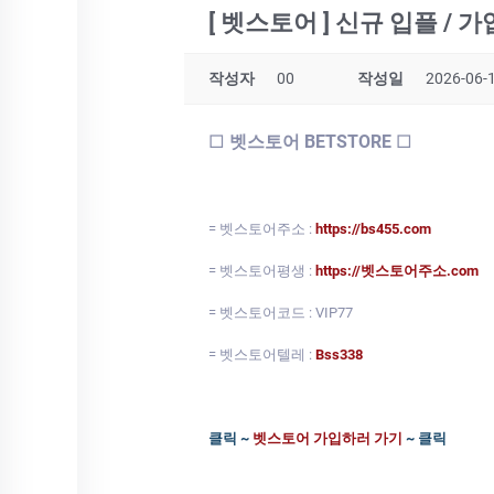
[ 벳스토어 ] 신규 입플 / 가
작성자
00
작성일
2026-06-1
□
벳스토어 BETSTORE
□
= 벳스토어주소 :
https://bs455.com
= 벳스토어평생 :
https://벳스토어주소.com
= 벳스토어코드 : VIP77
= 벳스토어텔레 :
Bss338
클릭 ~
벳스토어 가입하러 가기
~ 클릭