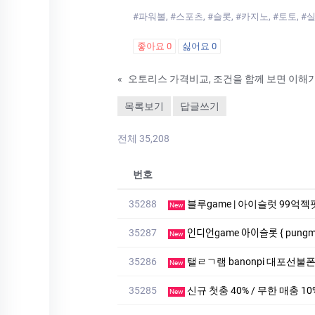
#파워볼, #스포츠, #슬롯, #카지노, #토토, 
좋아요
0
싫어요
0
«
오토리스 가격비교, 조건을 함께 보면 이해
목록보기
답글쓰기
전체 35,208
번호
35288
블루game | 아이슬럿 99억젝팟
New
35287
인디언game 아이슬롯 { pungm.com
New
35286
탤ㄹㄱ램 banonpi 대포선불
New
35285
신규 첫충 40% / 무한 매충 10
New