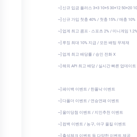
~] 신규 입금 플러스 3+3 10+5 30+12 50+20 1
~] 신규 가입 첫충 40% / 첫충 15% / 매충 10%
~] 업계 최고 콤프 - 스포츠 2% / 미니게임 1.2% 
~] 루징 최대 10% 지급 / 모든 배팅 무제재
~] 업계 최고 배당률 / 승인 전화 X
~] 해외 API 최고 배당 / 실시간 빠른 업데이트
~] 페이백 이벤트 / 한폴낙 이벤트
~] 다폴더 이벤트 / 연승연패 이벤트
~] 올미당첨 이벤트 / 지인추천 이벤트
~] 컴백 이벤트 / 농구, 야구 올킬 이벤트
~] 출석체크 이벤트 등 다양한 이벤트 제공