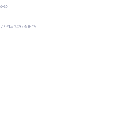
00+30
/ 카지노 1.2% / 슬롯 4%