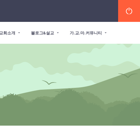
교회소개
블로그&설교
가.교.마.커뮤니티