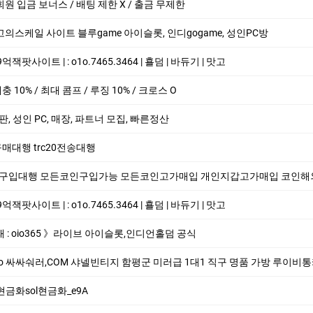
회원 입금 보너스 / 배팅 제한 X / 출금 무제한
↘최고의스케일 사이트 블루game 아이슬­롯, 인디gogame, 성인PC방
­팟사이트 | : o1o.7465.3464 | 횰덤 | 바듀기 | 맛고
 매충 10% / 최대 콤프 / 루징 10% / 크로스 O
 총판, 성인 PC, 매장, 파트너 모집, 빠른정산
20구매대행 trc20전송대행
코인구입대행 모든코인구입가능 모든코인고가매입 개인지갑고가매입 코인해외지갑매입 trc20
­팟사이트 | : o1o.7465.3464 | 횰덤 | 바듀기 | 맛고
래 : oio365 》라이브 아이슬롯,인디언홀덤 공식
싸싸숴러,COM 샤넬빈티지 함평군 미러급 1대1 직구 명품 가방 루이비통카드지갑 남성명
현금화sol현금화_e9A