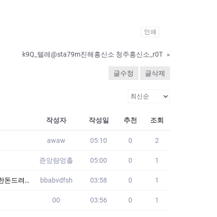
인쇄
k9Q_텔레@sta79m진해흥신소 청주흥신소_r0T
»
글수정
글삭제
작성자
작성일
추천
조회
awaw
05:10
0
2
쥰앙럄엉촐
05:00
0
1
요 YLK
bbabvdfsh
03:58
0
1
00
03:56
0
1