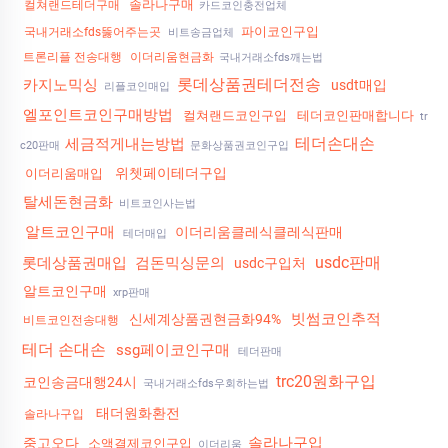
솔라나구매
컬쳐랜드테더구매
카드코인충전업체
파이코인구입
국내거래소fds뚫어주는곳
비트송금업체
트론리플 전송대행
이더리움현금화
국내거래소fds깨는법
롯데상품권테더전송
카지노믹싱
usdt매입
리플코인매입
엘포인트코인구매방법
컬쳐랜드코인구입
테더코인판매합니다
tr
테더손대손
세금적게내는방법
c20판매
문화상품권코인구입
위쳇페이테더구입
이더리움매입
탈세돈현금화
비트코인사는법
알트코인구매
이더리움클레식클레식판매
테더매입
usdc판매
롯데상품권매입
검돈믹싱문의
usdc구입처
알트코인구매
xrp판매
빗썸코인추적
신세계상품권현금화94%
비트코인전송대행
테더 손대손
ssg페이코인구매
테더판매
trc20원화구입
코인송금대행24시
국내거래소fds우회하는법
태더원화환전
솔라나구입
솔라나구입
중고오다
소액결제코인구입
이더리움