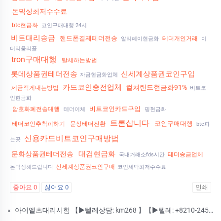
돈믹싱최저수수료
btc현금화
코인구매대행 24시
비트대리송금
핸드폰결제테더전송
테더개인거래
알리페이현금화
이
더리움리플
tron구매대행
탈세하는방법
롯데상품권테더전송
신세계상품권코인구입
자금현금화업체
카드코인충전업체
컬쳐랜드현금화91%
세금적게내는방법
비트코
인현금화
비트코인카드구입
암호화폐전송대행
테더이체
핑현금화
트론삽니다
코인구매대행
테더코인추척피하기
문상테더전환
btc파
신용카드비트코인구매방법
는곳
대검현금화
문화상품권테더전송
테더송금업체
국내거래소fds시간
신세계상품권코인구매
돈믹싱해드립니다
코인세탁최저수수료
좋아요
0
싫어요
0
인쇄
«
아이엘츠대리시험 【▶텔레상담: km268 】【▶텔레: +8210-2452-9789】국가기술자격증대리시험 텝스대리시험 토익대리시험 24시간 친절상담!! ➤안전보장-합격보장 ➤이미접수하셨어도 상담진행가능합니다. #자격증대리시험