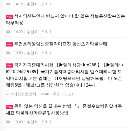
00
|
14:15
|
추천 0
|
조회 1
석계역산부인과 반드시 알아야 할 필수 정보유산할수있는
New
약부작용
00
|
14:09
|
추천 0
|
조회 1
우먼온리원임신중절약미프진 임신초기약물낙­태
New
00
|
13:50
|
추천 0
|
조회 1
국가자격증대리시험 【▶텔레상담: km268 】【▶텔레: +
New
8210-2452-9789】국가기술자격증대리시험 텝스대리시험 토
익대리시험 ✅본 업체는 1:1채팅으로만 상담해드립니다 오픈
채팅$텔레채널/그룹 상담한적 없습니다!! 24시
대리시험전문업체
|
13:48
|
추천 0
|
조회 1
원치 않는 임신을 끝내는 방법 『』 중절수술병원알려주
New
세요 약물유산약종류및사용방법
00
|
13:43
|
추천 0
|
조회 1