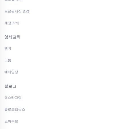
프로필사진 변경
계정 삭제
영세교회
멤버
그룹
예배영상
블로그
영스타그램
클로즈업뉴스
교회주보