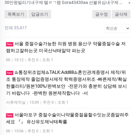
30만원빌리기내구제 탤ㄹㄱ램 Gora43430aa 선불유심내구제 고라통신 연체자소액급전대출 선불폰유심팝니다 양산시직장인긴급생계비지원소액대출 OFW
»
목록보기
답글쓰기
글수정
글삭제
전체 35,417
서울 중절수술가능한 의원 병원 용산구 약물중절수술 저
New
렴하고잘하는곳 미국산낙­태알약 파는곳
00
|
15:12
|
추천 0
|
조회 1
♨️통장위조업체♨️TALK:Add88♨️혼인관계증명서 제작/위
New
조 통장제작 졸업증명서제작 학력증명서위조 -빠른제작/확실
한퀄리티/원본100%/완벽보안 -전문가와 충분히 상담해 보시
기 바랍니다 -완벽한 원본제작합니다 -서
서류제작실
|
15:09
|
추천 0
|
조회 1
서울마포구 중절수술이나약물중절을할수잇는곳좀알려주
New
세요 『』 유산유도제낙태확률
00
|
15:06
|
추천 0
|
조회 1