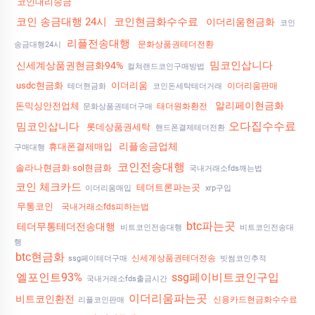
코인대리송금
코인 송금대행 24시
코인현금화수수료
이더리움현금화
코인
리플전송대행
문화상품권테더전환
송금대행24시
밈코인삽니다
신세계상품권현금화94%
컬쳐랜드코인구매방법
usdc현금화
이더리움
이더리움판매
테더현금화
코인돈세탁테더거래
알리페이현금화
돈믹싱안전업체
태더원화환전
문화상품권테더구매
오다집수수료
밈코인삽니다
롯데상품권세탁
핸드폰결제테더전환
리플송금업체
휴대폰결제매입
구매대행
코인전송대행
솔라나현금화 sol현금화
국내거래소fds깨는법
코인 체크카드
테더트론파는곳
이더리움매입
xrp구입
무통코인
국내거래소fds피하는법
btc파는곳
테더무통테더전송대행
비트코인전송대행
비트코인전송대
행
btc현금화
신세계상품권테더전송
ssg페이테더구매
빗썸코인추적
엘포인트93%
ssg페이비트코인구입
국내거래소fds출금시간
이더리움파는곳
비트코인환전
신용카드현금화수수료
리플코인판매