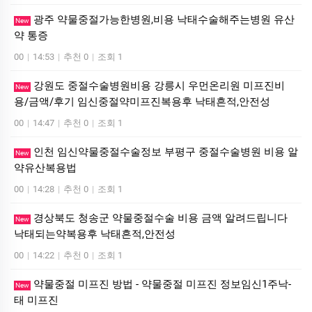
광주 약물중절가능한병원,비용 낙태수술해주는병원 유산
New
약 통증
00
|
14:53
|
추천 0
|
조회 1
강원도 중절수술병원비용 강릉시 우먼온리원 미프진비
New
용/금액/후기 임신중절약미프진복용후 낙태흔적,안전성
00
|
14:47
|
추천 0
|
조회 1
인천 임신약물중절수술정보 부평구 중절수술병원 비용 알
New
약유산복용법
00
|
14:28
|
추천 0
|
조회 1
경상북도 청송군 약물중절수술 비용 금액 알려드립니다
New
낙태되는약복용후 낙태흔적,안전성
00
|
14:22
|
추천 0
|
조회 1
약물중절 미프진 방법 - 약물중절 미프진 정보임신1주낙­
New
태 미­프진