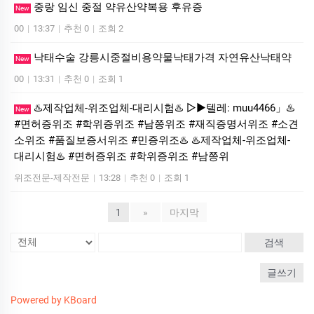
중랑 임신 중절 약유산약복용 후유증
New
00
|
13:37
|
추천 0
|
조회 2
낙태수술 강릉시중절비용약물낙태가격 자연유산낙­태약
New
00
|
13:31
|
추천 0
|
조회 1
♨️제작업체-위조업체-대리시험♨️ ▷▶텔레: muu4466」♨️
New
#면허증위조 #학위증위조 #남쯩위조 #재직증명서위조 #소견
소위조 #품질보증서위조 #민증위조♨️ ♨️제작업체-위조업체-
대리시험♨️ #면허증위조 #학위증위조 #남쯩위
위조전문-제작전문
|
13:28
|
추천 0
|
조회 1
1
»
마지막
검색
글쓰기
Powered by KBoard