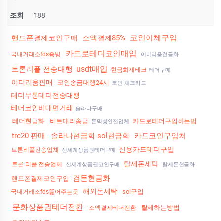
조회
188
코인이체구입
핸드폰결제코인구매
소액결제85%
카드로테더코인매입
국내거래소fds증빙
이더리움현금화
usdt매입
트론리플 전송대행
현금화재테크
테더구매
이더리움판매
코인송금대행24시
코인 체크카드
테더무통테더전송대행
테더코인비대면거래
솔라나구매
테더현금화
비트대리송금
카드로테더구입하는법
돈믹싱안전업체
trc20 판매
솔라나현금화 sol현금화
카드코인구입처
신용카드테더구입
트론리플전송업체
신세계상품권테더구매
탈세돈세탁
트론 리플 전송업체
신세계상품권코인구매
탈세돈현금화
검돈현금화
핸드폰결제코인구입
해외돈세탁
sol구입
국내거래소fds뚫어주는곳
문화상품권테더전환
탈세하는방법
소액결제테더전환