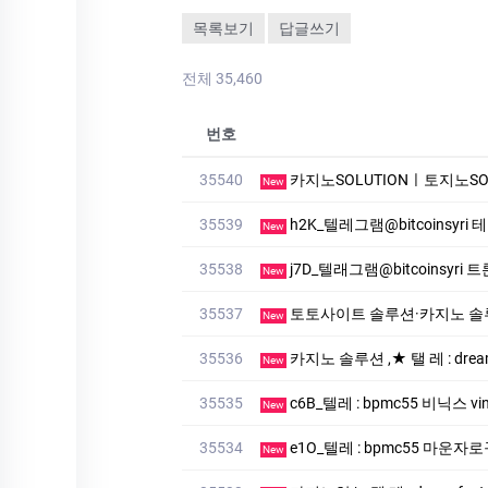
목록보기
답글쓰기
전체 35,460
번호
35540
카­지노SOLUTIONㅣ토지노SOLUTI
New
35539
h2K_텔레그램@bitcoinsyr
New
35538
j7D_텔래그램@bitcoinsyr
New
35537
토토사이트 솔루션·카지노 솔루션
New
35536
카지노 솔루션 ,★ 탤 레 : dr
New
35535
c6B_텔레 : bpmc55 비닉스 vin
New
35534
e1O_텔레 : bpmc55 마운
New