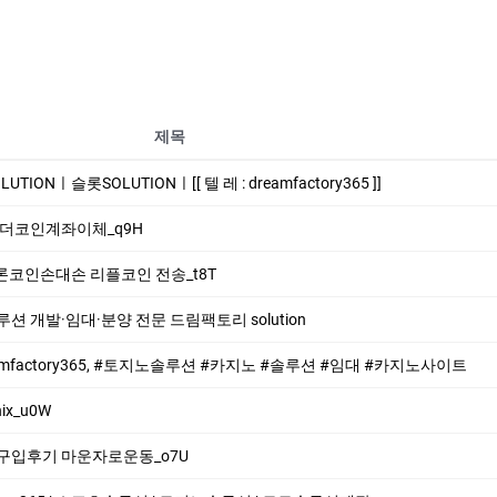
제목
ONㅣ슬롯SOLUTIONㅣ[[ 텔 레 : dreamfactory365 ]]
i 테더코인계좌이체_q9H
i 트론코인손대손 리플코인 전송_t8T
 개발·임대·분양 전문 드림팩토리 solution
eamfactory365, #토지노솔루션 #카지노 #솔루션 #임대 #카지노사이트
ix_u0W
자로구입후기 마운자로운동_o7U