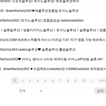
factory365/ 스포츠솔루션/ 토지노솔루션/ 토토솔루션제작
 : dreamfactory365◈에볼루션정품알 토지노솔루션
mfactory365 | 토지노솔루션 | 정품알공급 casinossolution
슬롯솔루션ㅣ맞춤카카지노솔루션ㅣ토지노솔루션ㅣ슬롯솔루션ㅣ맞춤카지노
숴러,COM 에르메스주황색 여수시 미러급 1대1 직구 명품 가방 에르메스장지갑 홍콩명품
actory365 casino솔루션❤️ 슬롯솔루션 홀덤솔루션
mfactory365}❤️ 카지노 밴더사 사이트 제작비용 카지노API연동 슬롯 API
 dreamfactory365 ★드림팩토리solution은 CASINOsolution 최적화
1
2
3
4
5
6
7
8
9
10
»
마지
검색