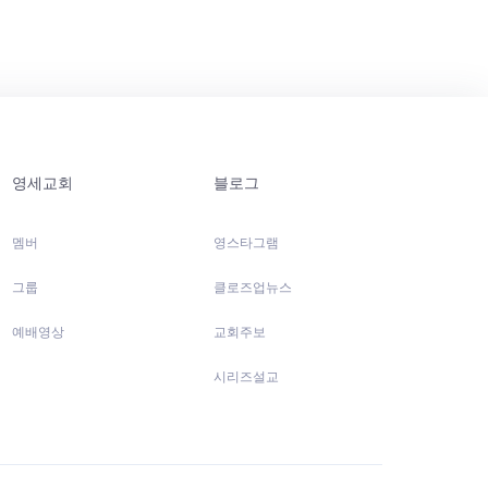
영세교회
블로그
멤버
영스타그램
그룹
클로즈업뉴스
예배영상
교회주보
시리즈설교