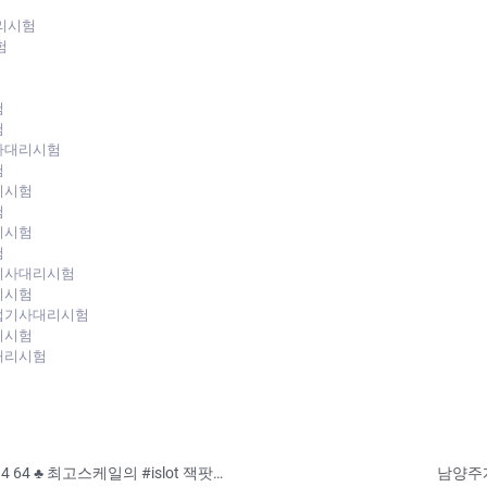
리시험
험
험
험
사대리시험
험
리시험
험
리시험
험
기사대리시험
리시험
업기사대리시험
리시험
대리시험
#아이슬롯 인생당첨금 99억♣ 010 .74 65 - 34 64 ♣ 최고스케일의 #islot 잭팟잘터지는 #슬롯사이트
남양주