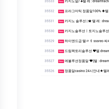
35533
카지노알/ ♣텔 레 : dream
New
35532
프라그마틱 정품알100% ◈텔 래
New
35531
카지노 솔루션 | ☎ 탤 레 : drea
New
35530
카지노솔루션ㅣ토지노솔루션ㅣ
New
35529
하이앤드급 탤ㄹㅔ sssreo 싸싸
New
35528
드림팩토리솔루션 ❤️텔 dreamf
New
35527
에볼루션정품알 ❤️{텔 : drea
New
35526
정품알casino 24시안내★텔레 :
New