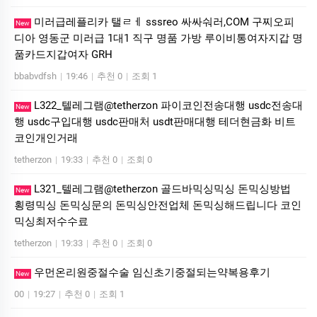
미러급레플리카 탤ㄹㅔ sssreo 싸싸숴러,COM 구찌오피
New
디아 영동군 미러급 1대1 직구 명품 가방 루이비통여자지갑 명
품카드지갑여자 GRH
bbabvdfsh
|
19:46
|
추천 0
|
조회 1
L322_텔레그램@tetherzon 파이코인전송대행 usdc전송대
New
행 usdc구입대행 usdc판매처 usdt판매대행 테더현금화 비트
코인개인거래
tetherzon
|
19:33
|
추천 0
|
조회 0
L321_텔레그램@tetherzon 골드바믹싱믹싱 돈믹싱방법
New
횡령믹싱 돈믹싱문의 돈믹싱안전업체 돈믹싱해드립니다 코인
믹싱최저수수료
tetherzon
|
19:33
|
추천 0
|
조회 0
우먼온리원중절수술 임신초기중절되는약복용후기
New
00
|
19:27
|
추천 0
|
조회 1