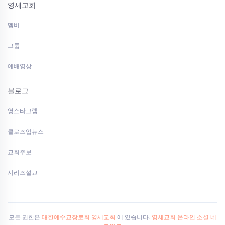
영세교회
멤버
그룹
예배영상
블로그
영스타그램
클로즈업뉴스
교회주보
시리즈설교
모든 권한은
대한예수교장로회 영세교회
에 있습니다.
영세교회 온라인 소셜 네