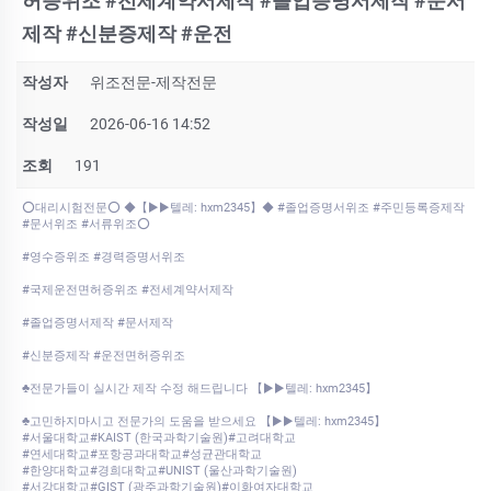
허증위조 #전세계약서제작 #졸업증명서제작 #문서
제작 #신분증제작 #운전
작성자
위조전문-제작전문
작성일
2026-06-16 14:52
조회
191
⭕️대리시험전문⭕️ ◆【▶▶텔레: hxm2345】◆ #졸업증명서위조 #주민등록증제작
#문서위조 #서류위조⭕️
#영수증위조 #경력증명서위조
#국제운전면허증위조 #전세계약서제작
#졸업증명서제작 #문서제작
#신분증제작 #운전면허증위조
♣전문가들이 실시간 제작 수정 해드립니다 【▶▶텔레: hxm2345】
♣고민하지마시고 전문가의 도움을 받으세요 【▶▶텔레: hxm2345】
#서울대학교#KAIST (한국과학기술원)#고려대학교
#연세대학교#포항공과대학교#성균관대학교
#한양대학교#경희대학교#UNIST (울산과학기술원)
#서강대학교#GIST (광주과학기술원)#이화여자대학교