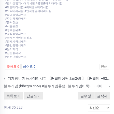
#전기산업기사대리시험 #공인중개사대리시험
#토플대리시험 #아이엘츠대리시험
#오픽대리시험 #인적성검사대리시험
#졸업증명서위조
#주민등록증제작
#문서위조
#서류위조
#영수증위조
#경력증명서위조
#국제운전면허증위조
#전세계약서제작
#졸업증명서제작
#문서제작
#신분증제작
#운전면허증위조
좋아요
0
싫어요
0
인쇄
«
기계정비기능사대리시험 【▶텔레상담: km268 】【▶텔레: +8210-2452-9789】국가기술자격증대리시험 텝스대리시험 토익대리시험 24시간 친절상담!! ➤안전보장-합격보장 ➤이미접수하셨어도 상담진행가능합니다. #자격증대
블루게임 (bibegm.coM) #블루게임홀덤 - 블루게임바둑이 - 아이슬롯 아시아 공식 에이전시^^
»
목록보기
답글쓰기
글수정
글삭제
전체 35,323