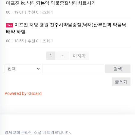
미프진 ka 낙태되는약 약물중절낙태치료시기
00
|
19:01
|
추천 0
|
조회 1
미프진 처방 병원 진주시약물중절(낙태)산부인과 약물낙­
New
태약 하혈
00
|
18:55
|
추천 0
|
조회 1
1
»
마지막
검색
글쓰기
Powered by KBoard
영세교회 온라인 소셜 네트워크입니다.