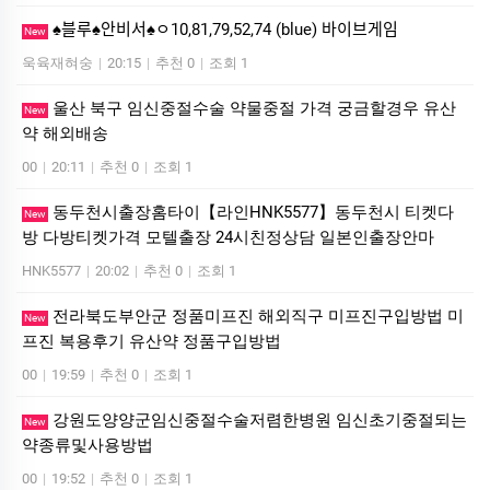
♠블루♠안비서♠ㅇ10,81,79,52,74 (blue) 바이브게임
New
욱육재혀숭
|
20:15
|
추천 0
|
조회 1
울산 북구 임신중절수술 약물중절 가격 궁금할경우 유산
New
약 해외배송
00
|
20:11
|
추천 0
|
조회 1
동두천시출장홈타이【라인HNK5577】동두천시 티켓다
New
방 다방티켓가격 모텔출장 24시친정상담 일본인출장안마
HNK5577
|
20:02
|
추천 0
|
조회 1
전라북도부안군 정품미프진 해외직구 미프진구입방법 미
New
프진 복용후기 유산약 정품구입방법
00
|
19:59
|
추천 0
|
조회 1
강원도양양군임신중절수술저렴한병원 임신초기중절되는
New
약종류및사용방법
00
|
19:52
|
추천 0
|
조회 1