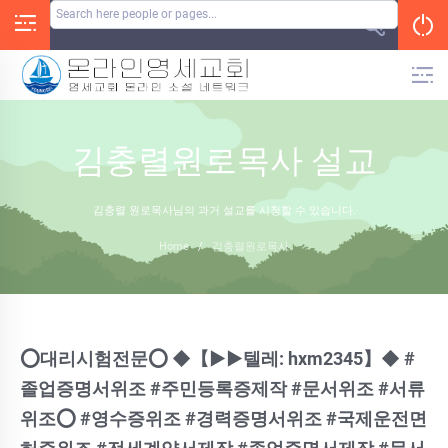
Skip
to
content
김충렬원로목사 설교
김충렬 원로목사님의 과거 설교를 시청할 수 있습니다.
Home
/
김충렬원로목사
⭕️대리시험전문⭕️ ◆【▶▶텔레: hxm2345】◆ #
졸업증명서위조 #주민등록증제작 #문서위조 #서류
위조⭕️ #영수증위조 #경력증명서위조 #국제운전면