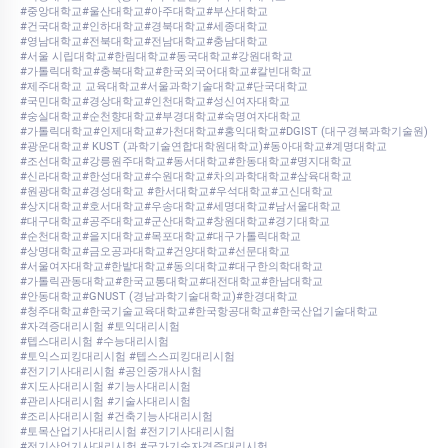
#중앙대학교#울산대학교#아주대학교#부산대학교
#건국대학교#인하대학교#경북대학교#세종대학교
#영남대학교#전북대학교#전남대학교#충남대학교
#서울 시립대학교#한림대학교#동국대학교#강원대학교
#가톨릭대학교#충북대학교#한국외국어대학교#칼빈대학교
#제주대학교 교육대학교#서울과학기술대학교#단국대학교
#국민대학교#경상대학교#인천대학교#성신여자대학교
#숭실대학교#순천향대학교#부경대학교#숙명여자대학교
#가톨릭대학교#인제대학교#가천대학교#홍익대학교#DGIST (대구경북과학기술원)
#광운대학교# KUST (과학기술연합대학원대학교)#동아대학교#계명대학교
#조선대학교#강릉원주대학교#동서대학교#한동대학교#명지대학교
#신라대학교#한성대학교#수원대학교#차의과학대학교#삼육대학교
#원광대학교#경성대학교 #한서대학교#우석대학교#고신대학교
#상지대학교#호서대학교#우송대학교#세명대학교#남서울대학교
#대구대학교#공주대학교#군산대학교#창원대학교#경기대학교
#순천대학교#을지대학교#목포대학교#대구가톨릭대학교
#상명대학교#금오공과대학교#건양대학교#선문대학교
#서울여자대학교#한밭대학교#동의대학교#대구한의학대학교
#가톨릭관동대학교#한국교통대학교#대전대학교#한남대학교
#안동대학교#GNUST (경남과학기술대학교)#한경대학교
#청주대학교#한국기술교육대학교#한국항공대학교#한국산업기술대학교
#자격증대리시험 #토익대리시험
#텝스대리시험 #수능대리시험
#토익스피킹대리시험 #텝스스피킹대리시험
#전기기사대리시험 #공인중개사시험
#지도사대리시험 #기능사대리시험
#관리사대리시험 #기술사대리시험
#조리사대리시험 #건축기능사대리시험
#토목산업기사대리시험 #전기기사대리시험
#전기산업기사대리시험 #국가기술자격증대리시험