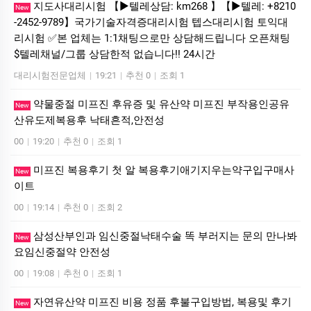
지도사대리시험 【▶텔레상담: km268 】【▶텔레: +8210
New
-2452-9789】국가기술자격증대리시험 텝스대리시험 토익대
리시험 ✅본 업체는 1:1채팅으로만 상담해드립니다 오픈채팅
$텔레채널/그룹 상담한적 없습니다!! 24시간
대리시험전문업체
|
19:21
|
추천 0
|
조회 1
약물중절 미프진 후유증 및 유산약 미프진 부작용인공유
New
산유도제복용후 낙태흔적,안전성
00
|
19:20
|
추천 0
|
조회 1
미프진 복용후기 첫 알 복용후기애기지우는약구입구매사
New
이트
00
|
19:14
|
추천 0
|
조회 2
삼성산부인과 임신중절낙태수술 똑 부러지는 문의 만나봐
New
요임신중절약 안전성
00
|
19:08
|
추천 0
|
조회 1
자연유산약 미프진 비용 정품 후불구입방법, 복용및 후기
New