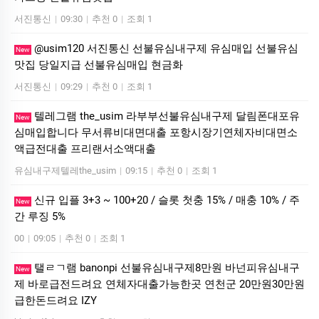
서진통신
|
09:30
|
추천 0
|
조회 1
@usim120 서진통신 선불유심내구제 유심매입 선불유심
New
맛집 당일지급 선불유심매입 현금화
서진통신
|
09:29
|
추천 0
|
조회 1
텔레그램 the_usim 라부부선불유심내구제 달림폰대포유
New
심매입합니다 무서류비대면대출 포항시장기연체자비대면소
액급전대출 프리랜서소액대출
유심내구제텔레the_usim
|
09:15
|
추천 0
|
조회 1
신규 입플 3+3 ~ 100+20 / 슬롯 첫충 15% / 매충 10% / 주
New
간 루징 5%
00
|
09:05
|
추천 0
|
조회 1
탤ㄹㄱ램 banonpi 선불유심내구제8만원 바넌피유심내구
New
제 바로급전드려요 연체자대출가능한곳 연천군 20만원30만원
급한돈드려요 IZY