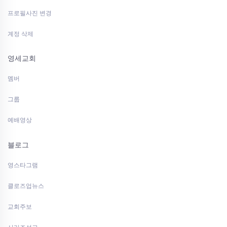
프로필사진 변경
계정 삭제
영세교회
멤버
그룹
예배영상
블로그
영스타그램
클로즈업뉴스
교회주보