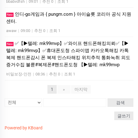
bbabvdfsh
|
09:01
|
추천 0
|
조회 1
인디-go게임과 { pungm.com } 아이슬룟 코리아 공식 지원
New
센터.
awaw
|
09:00
|
추천 0
|
조회 1
✅【▶텔레: mk99mvp】✅와이프 핸드폰해킹의뢰✅【▶
New
텔레: mk99mvp】✅휴대폰도청 스파이앱 카카오톡해킹 카톡
복제 핸드폰감시 폰 복제 인스타해킹 위치추적 통화녹취 외도
증거수집 불륜#복제폰#핸드폰도청 【▶텔레: mk99mvp
비밀보장-안전
|
08:36
|
추천 0
|
조회 1
1
»
마지막
검색
글쓰기
Powered by KBoard