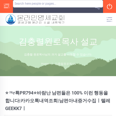
Skip
to
content
김충렬원로목사 설교
김충렬 원로목사님의 과거 설교를 시청할 수 있습니다.
Home
/
김충렬원로목사
⭐ㅋr툑PR794⭐바람난 남편들은 100% 이런 행동을
합니다|카카오톡내역조회|남편아내증거수집ㅣ텔레
GEEKK7ㅣ