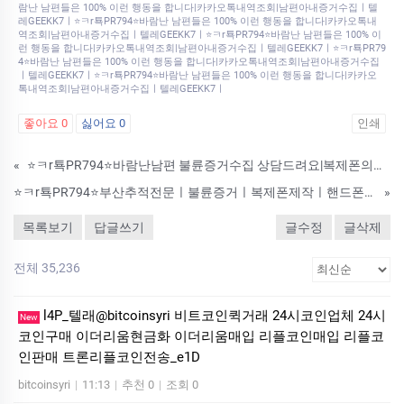
람난 남편들은 100% 이런 행동을 합니다|카카오톡내역조회|남편아내증거수집ㅣ텔
레GEEKK7ㅣ⭐ㅋr툑PR794⭐바람난 남편들은 100% 이런 행동을 합니다|카카오톡내
역조회|남편아내증거수집ㅣ텔레GEEKK7ㅣ⭐ㅋr툑PR794⭐바람난 남편들은 100% 이
런 행동을 합니다|카카오톡내역조회|남편아내증거수집ㅣ텔레GEEKK7ㅣ⭐ㅋr툑PR79
4⭐바람난 남편들은 100% 이런 행동을 합니다|카카오톡내역조회|남편아내증거수집
ㅣ텔레GEEKK7ㅣ⭐ㅋr툑PR794⭐바람난 남편들은 100% 이런 행동을 합니다|카카오
톡내역조회|남편아내증거수집ㅣ텔레GEEKK7ㅣ
좋아요
0
싫어요
0
인쇄
«
⭐ㅋr툑PR794⭐바람난남편 불륜증거수집 상담드려요|복제폰의뢰방법|ㅣ텔레GEEKK7ㅣ
⭐ㅋr툑PR794⭐부산추적전문ㅣ불륜증거ㅣ복제폰제작ㅣ핸드폰도청ㅣㅣ텔레GEEKK7ㅣ
»
목록보기
답글쓰기
글수정
글삭제
전체 35,236
l4P_텔래@bitcoinsyri 비트코인퀵거래 24시코인업체 24시
New
코인구매 이더리움현금화 이더리움매입 리플코인매입 리플코
인판매 트론리플코인전송_e1D
bitcoinsyri
|
11:13
|
추천 0
|
조회 0