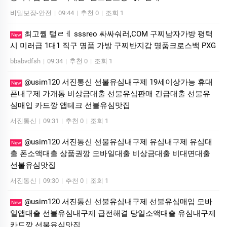
비밀보장-안전
|
09:44
|
추천 0
|
조회 1
최고퀄 탤ㄹㅔ sssreo 싸싸숴러,COM 구찌남자가방 평택
New
시 미러급 1대1 직구 명품 가방 구찌반지갑 명품크로스백 PXG
bbabvdfsh
|
09:34
|
추천 0
|
조회 1
@usim120 서진통신 선불유심내구제 19세이상가능 휴대
New
폰내구제 가개통 비상금대출 선불유심판매 긴급대출 선불유
심매입 카드깡 앱테크 선불유심맛집
서진통신
|
09:31
|
추천 0
|
조회 1
@usim120 서진통신 선불유심내구제 유심내구제 유심대
New
출 폰소액대출 상품권깡 모바일대출 비상금대출 비대면대출
선불유심맛집
서진통신
|
09:30
|
추천 0
|
조회 1
@usim120 서진통신 선불유심내구제 선불유심매입 모바
New
일앱대출 선불유심내구제 급전해결 당일소액대출 유심내구제
카드깡 선불유심맛집