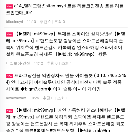
e1A_텔레그램@bitcoinsyri 트론 리플코인전송 트론 리플
New
코인판매_t0Z
bitcoinsyri
|
11:13
|
추천 0
|
조회 0
【▶텔레: mk99mvp】복제폰 스파이앱 설치방법✅【▶텔
New
레: mk99mvp】✅핸드폰도청 쌍둥이폰 스마트폰해킹의뢰 폰
복제 위치추적 핸드폰감시 카톡해킹 인스타해킹 스파이웨어
설치 핸드폰도청 복제폰 【▶텔레: mk99mvp】 쌍둥
비밀보장-안전
|
11:12
|
추천 0
|
조회 1
프라그당신을 억만장자로 만들 아이슬룟 ( 0 10. 7465 .346
New
4) 인디­고게­임 아이슬룟아시안 공식에이전시마틱 슬룟 정품
사이트 ◆blgm7.com◆ 아이 슬룟 아시아 게이밍
awawawaw
|
10:26
|
추천 0
|
조회 1
【▶텔레: mk99mvp】애인 카톡해킹 인스타해킹✅【▶텔
New
레: mk99mvp】✅핸드폰 해킹의뢰 스파이앱 복제폰 핸드폰도
청 쌍둥이폰 핸드폰감시 폰 복제 위치추적 스마트폰해킹 외도
증거수집 불륜#복제폰#핸드폰도청 【▶텔레: mk99m