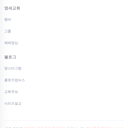
영세교회
멤버
그룹
예배영상
블로그
영스타그램
클로즈업뉴스
교회주보
시리즈설교