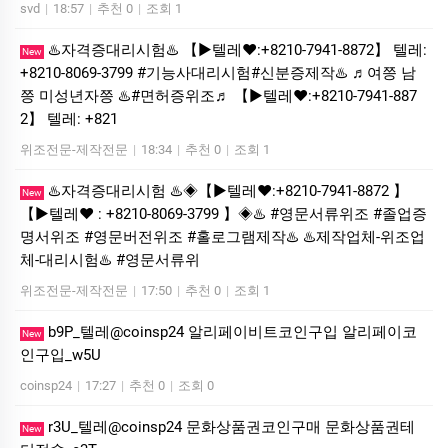
svd
|
18:57
|
추천 0
|
조회 1
♨️자격증대리시험♨️ 【▶텔레♥:+8210-7941-8872】 텔레:
New
+8210-8069-3799 #기능사대리시험#신분증제작♨️ ♬여쯩 남
쯩 미성년자쯩 ♨️#면허증위조♬ 【▶텔레♥:+8210-7941-887
2】 텔레: +821
위조전문-제작전문
|
18:34
|
추천 0
|
조회 1
♨️자격증대리시험 ♨️◈【▶텔레♥:+8210-7941-8872 】
New
【▶텔레♥ : +8210-8069-3799 】◈♨️ #영문서류위조 #졸업증
명서위조 #영문버전위조 #홀로그램제작♨️ ♨️제작업체-위조업
체-대리시험♨️ #영문서류위
위조전문-제작전문
|
17:50
|
추천 0
|
조회 1
b9P_텔레@coinsp24 알리페이비트코인구입 알리페이코
New
인구입_w5U
coinsp24
|
17:27
|
추천 0
|
조회 0
r3U_텔레@coinsp24 문화상품권코인구매 문화상품권테
New