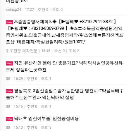
더전송_e3T
coinsp24
|
17:27
|
추천 0
|
조회 0
♨️졸업증명서제작♨️◈【▶텔레♥:+8210-7941-8872 】
New
【▶텔레♥ : +8210-8069-3799 】◈♨️〓소득금액증명원,잔액
증명서위조,입출금내역,납세증명제작/위조업체〓통장잔액포
토샵 -빠른제작/확실한퀄리티/원본100%/
위조전문-제작전문
|
16:46
|
추천 0
|
조회 2
자연 유산하면 몸에 안 좋은가요? 낙태약처벌인공유산유
New
도제 정품파는곳추천
00
|
16:29
|
추천 0
|
조회 1
경상북도 #임신중절수술가능한병원 영천시 #약물낙태수
New
술해주는산부인과 먹는낙­태약 설명
00
|
16:16
|
추천 0
|
조회 1
낙태후 임신여부좀..임신중절비용
New
00
|
16:10
|
추천 0
|
조회 3