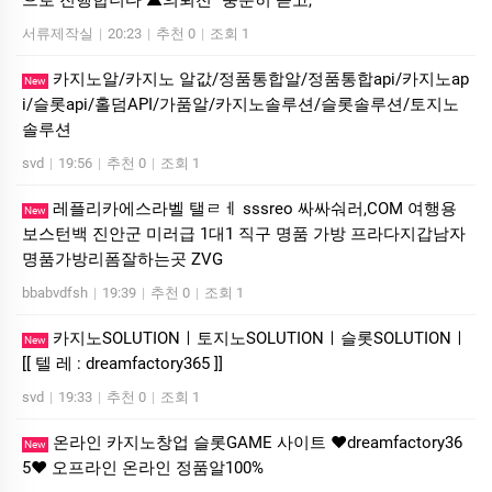
서류제작실
|
20:23
|
추천 0
|
조회 1
카지노알/카지노 알값/정품통합알/정품통합api/카지노ap
New
i/슬롯api/홀덤API/가품알/카지노솔루션/슬롯솔루션/토지노
솔루션
svd
|
19:56
|
추천 0
|
조회 1
레플리카에스라벨 탤ㄹㅔ sssreo 싸싸숴러,COM 여행용
New
보스턴백 진안군 미러급 1대1 직구 명품 가방 프라다지갑남자
명품가방리폼잘하는곳 ZVG
bbabvdfsh
|
19:39
|
추천 0
|
조회 1
카­지노SOLUTIONㅣ토지노SOLUTIONㅣ슬롯SOLUTIONㅣ
New
[[ 텔 레 : dreamfactory365 ]]
svd
|
19:33
|
추천 0
|
조회 1
온라인 카지노창업 슬롯GAME 사이트 ❤dreamfactory36
New
5❤ 오프라인 온라인 정품알100%