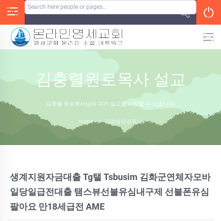
Skip
to
content
김충렬원로목사 설교
김충렬 원로목사님의 과거 설교를 시청할 수 있습니다.
Home
/
김충렬원로목사
생계지원자금대출 Tg탤 Tsbusim 김화군연체자모바
일당일급전대출 탬스뷰선불유심내구제 선불폰유심
팔아요 만18세급전 AME