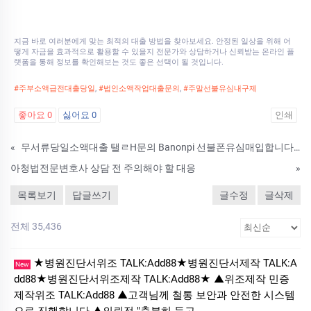
지금 바로 여러분에게 맞는 최적의 대출 방법을 찾아보세요. 안정된 일상을 위해 어
떻게 자금을 효과적으로 활용할 수 있을지 전문가와 상담하거나 신뢰받는 온라인 플
랫폼을 통해 정보를 확인해보는 것도 좋은 선택이 될 것입니다.
#주부소액급전대출당일
,
#법인소액작업대출문의
,
#주말선불유심내구제
좋아요
0
싫어요
0
인쇄
«
무서류당일소액대출 탤ㄹH문의 Banonpi 선불폰유심매입합니다 바넌피선불유심내구제 양평군휴대폰소액급전대출 긴급재난일상회복생계안정자금 TJI
아청법전문변호사 상담 전 주의해야 할 대응
»
목록보기
답글쓰기
글수정
글삭제
전체 35,436
★병원진단서위조 TALK:Add88★병원진단서제작 TALK:A
New
dd88★병원진단서위조제작 TALK:Add88★ ▲위조제작 민증
제작위조 TALK:Add88 ▲고객님께 철통 보안과 안전한 시스템
으로 진행합니다 ▲의뢰전 "충분히 듣고,