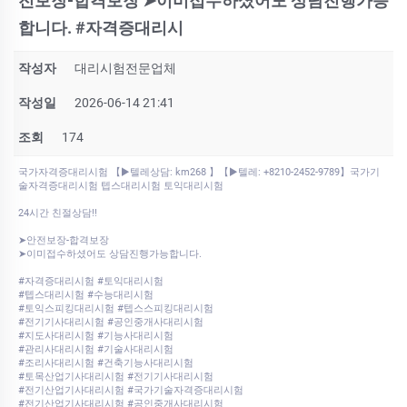
전보장-합격보장 ➤이미접수하셨어도 상담진행가능
합니다. #자격증대리시
작성자
대리시험전문업체
작성일
2026-06-14 21:41
조회
174
국가자격증대리시험 【▶텔레상담: km268 】【▶텔레: +8210-2452-9789】국가기
술자격증대리시험 텝스대리시험 토익대리시험
24시간 친절상담!!
➤안전보장-합격보장
➤이미접수하셨어도 상담진행가능합니다.
#자격증대리시험 #토익대리시험
#텝스대리시험 #수능대리시험
#토익스피킹대리시험 #텝스스피킹대리시험
#전기기사대리시험 #공인중개사대리시험
#지도사대리시험 #기능사대리시험
#관리사대리시험 #기술사대리시험
#조리사대리시험 #건축기능사대리시험
#토목산업기사대리시험 #전기기사대리시험
#전기산업기사대리시험 #국가기술자격증대리시험
#전기산업기사대리시험 #공인중개사대리시험