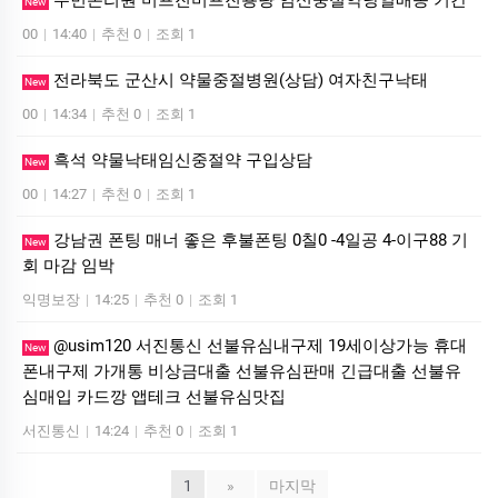
우먼온리원 미프진미프진용량 임신중절약당일배송 기간
New
00
|
14:40
|
추천 0
|
조회 1
전라북도 군산시 약물중절병원(상담) 여자친구낙­태
New
00
|
14:34
|
추천 0
|
조회 1
흑석 약물낙태임신중절약 구입상담
New
00
|
14:27
|
추천 0
|
조회 1
강남권 폰팅 매너 좋은 후불폰팅 0칠0 -4일공 4-이구88 기
New
회 마감 임박
익명보장
|
14:25
|
추천 0
|
조회 1
@usim120 서진통신 선불유심내구제 19세이상가능 휴대
New
폰내구제 가개통 비상금대출 선불유심판매 긴급대출 선불유
심매입 카드깡 앱테크 선불유심맛집
서진통신
|
14:24
|
추천 0
|
조회 1
1
»
마지막