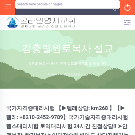
Skip
to
content
김충렬원로목사 설교
김충렬 원로목사님의 과거 설교를 시청할 수 있습니다.
Home
/
김충렬원로목사
국가자격증대리시험 【▶텔레상담: km268 】【▶
텔레: +8210-2452-9789】국가기술자격증대리시험
텝스대리시험 토익대리시험 24시간 친절상담!! ➤안