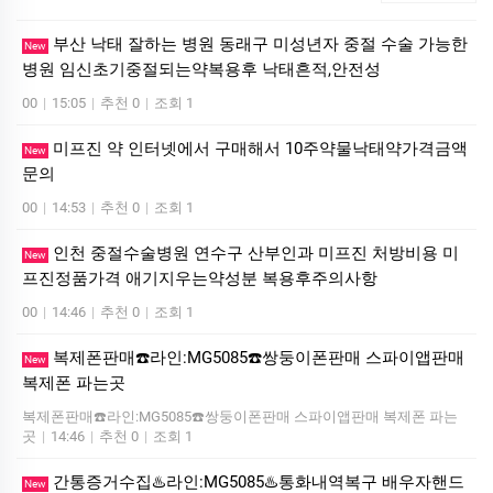
부산 낙태 잘하는 병원 동래구 미성년자 중절 수술 가능한
New
병원 임신초기중절되는약복용후 낙태흔적,안전성
00
|
15:05
|
추천 0
|
조회 1
미프진 약 인터넷에서 구매해서 10주약물낙태약가격금액
New
문의
00
|
14:53
|
추천 0
|
조회 1
인천 중절수술병원 연수구 산부인과 미프진 처방비용 미
New
프진정품가격 애기지우는약성분 복용후주의사항
00
|
14:46
|
추천 0
|
조회 1
복제폰판매☎️라인:MG5085☎️쌍둥이폰판매 스파이앱판매
New
복제폰 파는곳
복제폰판매☎️라인:MG5085☎️쌍둥이폰판매 스파이앱판매 복제폰 파는
곳
|
14:46
|
추천 0
|
조회 1
간통증거수집♨️라인:MG5085♨️통화내역복구 배우자핸드
New