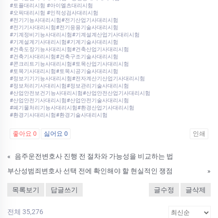
#토플대리시험 #아이엘츠대리시험
#오픽대리시험 #인적성검사대리시험
#전기기능사대리시험#전기산업기사대리시험
#전기기사대리시험#전기응용기술사대리시험
#기계정비기능사대리시험#기계설계산업기사대리시험
#기계설계기사대리시험#기계기술사대리시험
#건축도장기능사대리시험#건축산업기사대리시험
#건축기사대리시험#건축구조기술사대리시험
#콘크리트기능사대리시험#토목산업기사대리시험
#토목기사대리시험#토목시공기술사대리시험
#정보기기기능사대리시험#전자계산기산업기사대리시험
#정보처리기사대리시험#정보관리기술사대리시험
#산업안전보건기능사대리시험#산업안전산업기사대리시험
#산업안전기사대리시험#산업안전기술사대리시험
#폐기물처리기능사대리시험#환경산업기사대리시험
#환경기사대리시험#환경기술사대리시험
좋아요
0
싫어요
0
인쇄
«
음주운전변호사 진행 전 절차와 가능성을 비교하는 법
부산성범죄변호사 선택 전에 확인해야 할 현실적인 쟁점
»
목록보기
답글쓰기
글수정
글삭제
전체 35,276