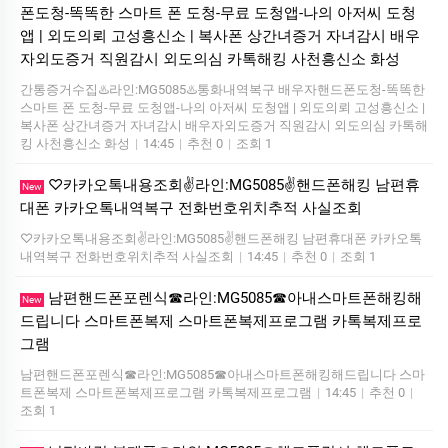
폰도청-똑똑한 스마트 폰 도청-무료 도청앱-나의 아저씨 도청
앱 | 외도의뢰 고성흥신소 | 복사폰 상간녀증거 자녀감시 배우
자외도증거 직원감시 외도의심 카톡해킹 사천흥신소 화성
간통증거수집♨️라인:MG5085♨️통화내역복구 배우자핸드폰도청-똑똑한
스마트 폰 도청-무료 도청앱-나의 아저씨 도청앱 | 외도의뢰 고성흥신소 |
복사폰 상간녀증거 자녀감시 배우자외도증거 직원감시 외도의심 카톡해
킹 사천흥신소 화성
|
14:45
|
추천 0
|
조회 1
♡카카오톡내용조회✌️라인:MG5085✌️핸드폰해킹 남편휴
New
대폰 카카오톡내역복구 전화번호위치추적 사실조회
♡카카오톡내용조회✌️라인:MG5085✌️핸드폰해킹 남편휴대폰 카카오톡
내역복구 전화번호위치추적 사실조회
|
14:45
|
추천 0
|
조회 1
남편핸드폰포렌식☎라인:MG5085☎아내스마트폰해킹해
New
드립니다 스마트폰복제 스마트폰복제프로그램 카톡복제프로
그램
남편핸드폰포렌식☎라인:MG5085☎아내스마트폰해킹해드립니다 스마
트폰복제 스마트폰복제프로그램 카톡복제프로그램
|
14:45
|
추천 0
|
조회 1