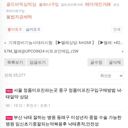
골드바믹싱믹싱
테더개인거래
솔라나구입
알트코인퀵거래
코인
계좌이체구입
불법자금세탁
좋아요
0
싫어요
0
인쇄
«
기계정비기능사대리시험 【▶텔레상담: km268 】【▶텔레: +8210-2452-9789】국가기술자격증대리시험 텝스대리시험 토익대리시험 24시간 친절상담!! ➤안전보장-합격보장 ➤이미접수하셨어도 상담진행가능합니다. #자격증대
k7M_텔레@UPCOIN24 비트코인매입_r2W
»
목록보기
답글쓰기
글수정
글삭제
전체 35,277
서울 정품미프진파는곳 중구 정품미프진구입구매방법 낙­
New
태알약 상담
00
|
15:12
|
추천 0
|
조회 1
부산 낙태 잘하는 병원 동래구 미성년자 중절 수술 가능한
New
병원 임신초기중절되는약복용후 낙태흔적,안전성