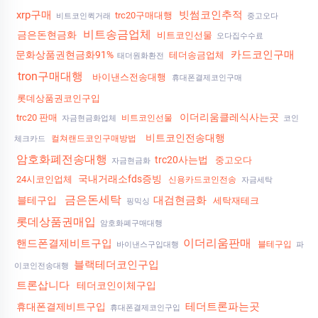
xrp구매
빗썸코인추적
trc20구매대행
비트코인퀵거래
중고오다
비트송금업체
금은돈현금화
비트코인선물
오다집수수료
카드코인구매
문화상품권현금화91%
테더송금업체
태더원화환전
tron구매대행
바이낸스전송대행
휴대폰결제코인구매
롯데상품권코인구입
이더리움클레식사는곳
trc20 판매
비트코인선물
자금현금화업체
코인
비트코인전송대행
컬쳐랜드코인구매방법
체크카드
암호화폐전송대행
trc20사는법
중고오다
자금현금화
국내거래소fds증빙
24시코인업체
신용카드코인전송
자금세탁
금은돈세탁
대검현금화
블테구입
세탁재테크
핑믹싱
롯데상품권매입
암호화폐구매대행
이더리움판매
핸드폰결제비트구입
블테구입
바이낸스구입대행
파
블랙테더코인구입
이코인전송대행
트론삽니다
테더코인이체구입
테더트론파는곳
휴대폰결제비트구입
휴대폰결제코인구입