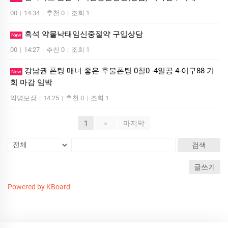
00
|
14:34
|
추천 0
|
조회 1
흑석 약물낙태임신중절약 구입상담
New
00
|
14:27
|
추천 0
|
조회 1
강남권 폰팅 매너 좋은 후불폰팅 0칠0 -4일공 4-이구88 기
New
회 마감 임박
익명보장
|
14:25
|
추천 0
|
조회 1
1
»
마지막
검색
글쓰기
Powered by KBoard