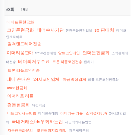
조회
198
테더트론현금화
코인돈현금화
테더수사기관
sol판매처
돈현금화안전업체
테더코
인계좌이체
컬쳐랜드테더전송
이더리움판매
언더돈현금화
알트코인매입
trc20전송대행
소액결제테
테더최저수수료
트론 리플코인전송
더전송
환치기
트론 리플코인전송
테더 손대손
24시코인업체
자금믹싱업체
리플 모든코인현금화
usdc현금화
이더리움 리플
검돈현금화
대검믹싱
비트코인사는방법
이더리움 리플
소액결제85%
테더전송대행
24시코인업
국내거래소fds우회하는법
체
세금적게내는방법
자금현금화문의
코인해외지갑 매입
검돈세탁문의