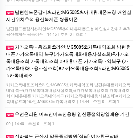
남편핸드폰감시♨라인:MG5085♨아내휴대폰도청 애인실
New
시간위치추적 용산복제폰 쌍둥이폰
남편핸드폰감시♨라인:MG5085♨아내휴대폰도청 애인실시간위치추적
용산복제폰 쌍둥이폰
|
14:45
|
추천 0
|
조회 1
카카오톡내용조회⛱️라인:MG5085⛱️카톡내역조회 남편휴
New
대폰카카오톡내역 복구(카카오톡대화내용사실조회)#카카오
톡내용조회 카톡내역조회 아내휴대폰 카카오톡내역복구 (카
카오톡대화내용사실조회)#카카오톡내용조회⭐라인:MG5085
⭐카톡내역조
카카오톡내용조회⛱️라인:MG5085⛱️카톡내역조회 남편휴대폰카카오톡
내역 복구(카카오톡대화내용사실조회)#카카오톡내용조회 카톡내역조
회 아내휴대폰 카카오톡내역복구 (카카오톡대화내용사실조회)#카카오
톡내용조회⭐라인:MG5085⭐카톡내역조
|
14:44
|
추천 0
|
조회 1
우먼온리원 미프진미프진용량 임신중절약당일배송 기간
New
00
|
14:40
|
추천 0
|
조회 1
전라북도 군산시 약물중절병원(상담) 여자친구낙­태
New