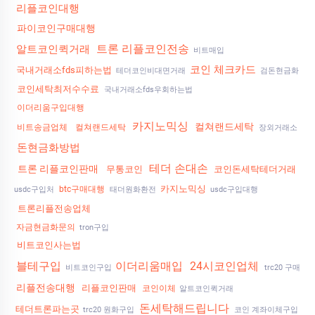
리플코인대행
파이코인구매대행
트론 리플코인전송
알트코인퀵거래
비트매입
코인 체크카드
국내거래소fds피하는법
테더코인비대면거래
검돈현금화
코인세탁최저수수료
국내거래소fds우회하는법
이더리움구입대행
카지노믹싱
컬쳐랜드세탁
비트송금업체
컬쳐랜드세탁
장외거래소
돈현금화방법
테더 손대손
트론 리플코인판매
무통코인
코인돈세탁테더거래
카지노믹싱
btc구매대행
usdc구입처
태더원화환전
usdc구입대행
트론리플전송업체
자금현금화문의
tron구입
비트코인사는법
블테구입
이더리움매입
24시코인업체
비트코인구입
trc20 구매
리플전송대행
리플코인판매
코인이체
알트코인퀵거래
돈세탁해드립니다
테더트론파는곳
trc20 원화구입
코인 계좌이체구입