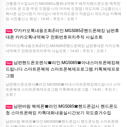
간통증거수집♨️라인:MG5085♨️통화내역복구 배우자핸드폰도청-똑똑한
스마트 폰 도청-무료 도청앱-나의 아저씨 도청앱 | 외도의뢰 고성흥신소 |
복사폰 상간녀증거 자녀감시 배우자외도증거 직원감시 외도의심 카톡해
킹 사천흥신소 화성
|
14:45
|
추천 0
|
조회 1
♡카카오톡내용조회✌️라인:MG5085✌️핸드폰해킹 남편휴
New
대폰 카카오톡내역복구 전화번호위치추적 사실조회
♡카카오톡내용조회✌️라인:MG5085✌️핸드폰해킹 남편휴대폰 카카오톡
내역복구 전화번호위치추적 사실조회
|
14:45
|
추천 0
|
조회 1
남편핸드폰포렌식☎라인:MG5085☎아내스마트폰해킹해
New
드립니다 스마트폰복제 스마트폰복제프로그램 카톡복제프로
그램
남편핸드폰포렌식☎라인:MG5085☎아내스마트폰해킹해드립니다 스마
트폰복제 스마트폰복제프로그램 카톡복제프로그램
|
14:45
|
추천 0
|
조회 1
남편바람 복제폰☎라인:MG5085☎핸드폰감시 핸드폰도
New
청 스마트폰해킹 카톡대화내용실시간보기 외도증거수집
남편바람 복제폰☎라인:MG5085☎핸드폰감시 핸드폰도청 스마트폰해
킹 카톡대화내용실시간보기 외도증거수집
|
14:45
|
추천 0
|
조회 2