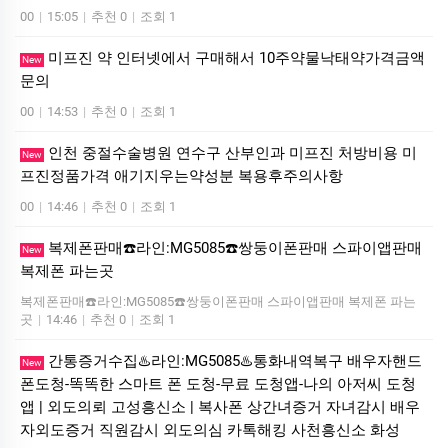
00
|
15:05
|
추천 0
|
조회 1
미프진 약 인터넷에서 구매해서 10주약물낙태약가격금액
New
문의
00
|
14:53
|
추천 0
|
조회 1
인천 중절수술병원 연수구 산부인과 미프진 처방비용 미
New
프진정품가격 애기지우는약성분 복용후주의사항
00
|
14:46
|
추천 0
|
조회 1
복제폰판매☎️라인:MG5085☎️쌍둥이폰판매 스파이앱판매
New
복제폰 파는곳
복제폰판매☎️라인:MG5085☎️쌍둥이폰판매 스파이앱판매 복제폰 파는
곳
|
14:46
|
추천 0
|
조회 1
간통증거수집♨️라인:MG5085♨️통화내역복구 배우자핸드
New
폰도청-똑똑한 스마트 폰 도청-무료 도청앱-나의 아저씨 도청
앱 | 외도의뢰 고성흥신소 | 복사폰 상간녀증거 자녀감시 배우
자외도증거 직원감시 외도의심 카톡해킹 사천흥신소 화성