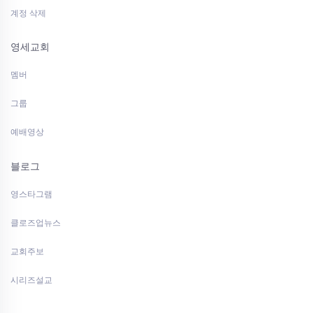
계정 삭제
영세교회
멤버
그룹
예배영상
블로그
영스타그램
클로즈업뉴스
교회주보
시리즈설교