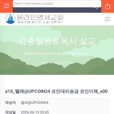
Skip
to
content
김충렬원로목사 설교
김충렬 원로목사님의 과거 설교를 시청할 수 있습니다.
Home
/
김충렬원로목사
a1S_텔레@UPCOIN24 코인대리송금 코인이체_s0D
작성자
텔레@UPCOIN24
작성일
2026-06-13 20:45