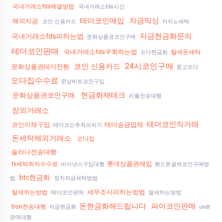
국내거래소fds해결방법
국내거래소fds시간
테더코인매입
자금믹싱
해외자금
코인 신용카드
카지노세탁
자금현금화문의
국내거래소fds피하는법
문화상품권코인구매
테더코인판매
국내거래소fds우회하는법
탈세돈세탁
오다현금화
24시코인구매
코인 신용카드
문화상품권테더전환
중고오다
오다집수수료
문상비트코인구입
현금화재테크
문화상품권코인구매
리플전송대행
장외거래소
테더코인직거래
코인이체구입
테더송금업체
테더코인추척피하기
돈세탁해외거래소
오다집
솔라나전송대행
롯데상품권매입
fx세탁최저수수료
바이낸스구입대행
핸드폰결제코인구매방
btc현금화
법
정치자금세탁방법
세무조사피하는방법
탈세하는방법
테더코인판매
탈세하는방법
돈현금화해드립니다
파이코인판매
tron전송대행
자금현금화
usdt
판매대행