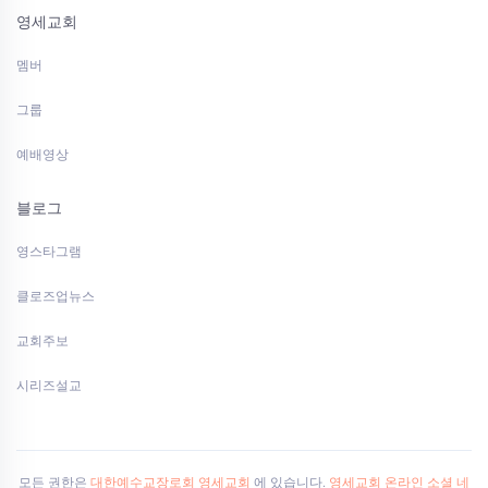
영세교회
멤버
그룹
예배영상
블로그
영스타그램
클로즈업뉴스
교회주보
시리즈설교
모든 권한은
대한예수교장로회 영세교회
에 있습니다.
영세교회 온라인 소셜 네