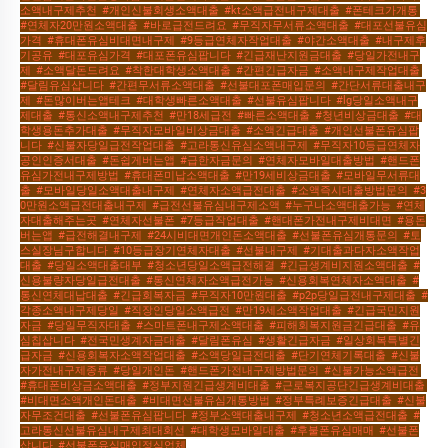
소액내구제추천
,
#개인신불회생소액대출
,
#kt소액급전내구제대출
,
#폰테크가개통
,
#연체자20만원소액대출
,
#바로급전드려요
,
#무직자무서류소액대출
,
#대포선불유심
가격
,
#휴대폰유심비대면내구제
,
#9등급연체자작업대출
,
#야간소액대출
,
#내구제후
기공유
,
#대포유심가격
,
#대포폰유심팝니다
,
#긴급재난지원금대출
,
#당일가전내구
제
,
#소액달돈드려요
,
#착한대학생소액대출
,
#간편긴급자금
,
#소액내구제작업대출
,
#달림유심삽니다
,
#간편무서류소액대출
,
#선불대포폰매입문의
,
#간단서류대출내구
제
,
#돈많이버는앱테크
,
#대학생빠른소액대출
,
#선불유심팝니다
,
#lg당일소액내구
제대출
,
#통신소액내구제추천
,
#만18세급전
,
#빠른소액대출
,
#청년비상금대출
,
#대
학생용돈추가대출
,
#무직자모바일비상금대출
,
#소액긴급대출
,
#개인선불폰유심팝
니다
,
#신불자당일급전작업대출
,
#고라통신유심소액내구제
,
#무직자10등급연체자
공인인증서대출
,
#돈쉽게버는앱
,
#급한자금문의
,
#연체자모바일대출방법
,
#핸드폰
유심가전내구제방법
,
#휴대폰미납소액대출
,
#만19세비상금대출
,
#모바일무서류대
출
,
#모바일당일소액대출내구제
,
#연체자소액급전대출
,
#소액즉시대출방법문의
,
#3
0만원소액급전대출내구제
,
#급전선불유심내구제소액
,
#누구나소액대출가능
,
#연체
자대출해주는곳
,
#연체자선불폰
,
#7등급작업대출
,
#핸대폰가전내구제비대면
,
#용돈
버는앱
,
#급전해결내구제
,
#24시비대면개인돈소액대출
,
#선불폰유심개통문의
,
#토
스실장님구합니다
,
#10등급장기연체자대출
,
#선불내구제
,
#기대출과다자소액작업
대출
,
#당일소액대출대부
,
#청소년당일소액급전해결
,
#긴급생계비지원소액대출
,
#
신용불량자당일급전대출
,
#통신연체자소액급전가능
,
#신용회복연체자소액대출
,
#
통신연체대납대출
,
#긴급회복자금
,
#무직자10만원대출
,
#p2p당일급전내구제대출
,
#
각종소액내구제당일
,
#직장인당일소액급전
,
#만19세소액작업대출
,
#긴급국민지원
자금
,
#당일무직자대출
,
#스마트폰내구제소액대출
,
#피해회복지원금긴급대출
,
#유
심칩삽니다
,
#전국민생계자금대출
,
#달림폰유심
,
#생활긴급자금
,
#일상회복특별긴
급자금
,
#신용회복자소액작업대출
,
#소액당일급전대출
,
#단기연체기록대출
,
#신불
자가전내구제종류
,
#당일개인돈
,
#핸드폰가전내구제방법문의
,
#신불가능소액급전
,
#휴대폰비상금소액대출
,
#정부지원긴급생계비대출
,
#근로복지공단긴급생계비대출
,
#비대면소액개인돈대출
,
#비대면선불유심개통방법
,
#정부특례보증긴급대출
,
#신불
자무조건대출
,
#선불폰유심팝니다
,
#정부소액대출내구제
,
#청소년소액급전대출
,
#
고라통신선불유심내구제최대회선
,
#대학생모바일대출
,
#후불폰유심매매
,
#선불폰
삽니다
,
#선불폰유심매입정식업체