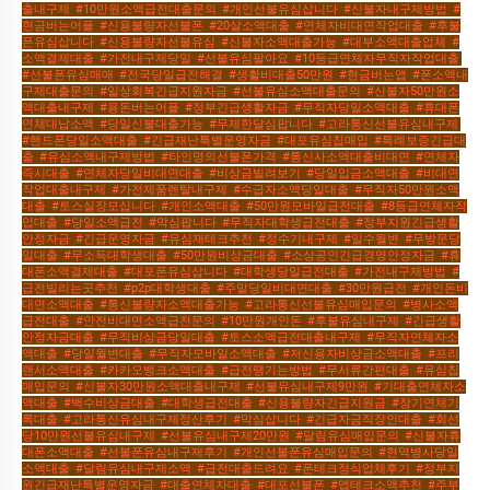
출내구제
,
#10만원소액급전대출문의
,
#개인선불유심삽니다
,
#신불자내구제방법
,
#
현금버는어플
,
#신용불량자선불폰
,
#20살소액대출
,
#연체자비대면작업대출
,
#후불
폰유심삽니다
,
#신용불량자선불유심
,
#신불자소액대출가능
,
#대부소액대출업체
,
#
소액결제대출
,
#가전내구제당일
,
#선불유심팔아요
,
#10등급연체자무직자작업대출
,
#선불폰유심매매
,
#전국당일급전해결
,
#생활비대출50만원
,
#현금버는앱
,
#폰소액내
구제대출문의
,
#일상회복긴급지원자금
,
#선불유심소액대출문의
,
#신불자50만원소
액대출내구제
,
#용돈버는어플
,
#정부긴급생활자금
,
#무직자당일소액대출
,
#휴대폰
연체대납소액
,
#당일신불대출가능
,
#무제한달심팝니다
,
#고라통신선불유심내구제
,
#핸드폰당일소액대출
,
#긴급재난특별운영자금
,
#대포유심칩매입
,
#특례보증긴급대
출
,
#유심소액내구제방법
,
#타인명의선불폰가격
,
#통신사소액대출비대면
,
#연체자
즉시대출
,
#연체자당일비대면대출
,
#비상금빌려보기
,
#당일입금소액대출
,
#비대면
작업대출내구제
,
#가전제품렌탈내구제
,
#수급자소액당일대출
,
#무직자50만원소액
대출
,
#토스실장모십니다
,
#개인소액대출
,
#50만원모바일급전대출
,
#8등급연체자작
업대출
,
#당일소액급전
,
#막심팝니다
,
#무직자대학생급전대출
,
#정부지원긴급생활
안정자금
,
#긴급운영자금
,
#유심재테크추천
,
#정수기내구제
,
#일수월변
,
#무방문당
일대출
,
#무소득대학생대출
,
#50만원비상금대출
,
#소상공인긴급경영안정자금
,
#휴
대폰소액결제대출
,
#대포폰유심삽니다
,
#대학생당일급전대출
,
#가전내구제방법
,
#
급전빌리는곳추천
,
#p2p대학생대출
,
#주말당일비대면대출
,
#30만원급전
,
#개인돈비
대면소액대출
,
#통신불량자소액대출가능
,
#고라통신선불유심매입문의
,
#병사소액
급전대출
,
#안전비대면소액급전문의
,
#10만원개인돈
,
#후불유심내구제
,
#긴급생활
안정자금대출
,
#무직비상금당일대출
,
#토스소액급전대출내구제
,
#무직자연체자소
액대출
,
#당일월변대출
,
#무직자모바일소액대출
,
#저신용자비상금소액대출
,
#프리
랜서소액대출
,
#카카오뱅크소액대출
,
#급전땡기는방법
,
#무서류간편대출
,
#유심칩
매입문의
,
#신불자30만원소액대출내구제
,
#선불유심내구제9만원
,
#기대출연체자소
액대출
,
#백수비상금대출
,
#대학생급전대출
,
#신용불량자긴급지원금
,
#장기연체기
록대출
,
#고라통신유심내구제정산후기
,
#막심삽니다
,
#긴급자금직장인대출
,
#회선
당10만원선불유심내구제
,
#선불유심내구제20만원
,
#달림유심매입문의
,
#신불자휴
대폰소액대출
,
#선불폰유심내구제후기
,
#개인선불폰유심매입문의
,
#현역병사당일
소액대출
,
#달림유심내구제소액
,
#급전대출드려요
,
#폰테크정식업체후기
,
#정부지
원긴급재난특별운영자금
,
#대출연체자대출
,
#대포선불폰
,
#앱테크소액추천
,
#주부