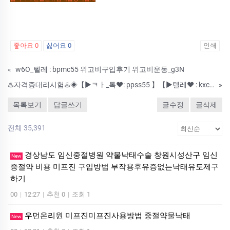
좋아요
0
싫어요
0
인쇄
«
w6O_텔레 : bpmc55 위고비구입후기 위고비운동_g3N
♨️자격증대리시험♨️◈【▶ㅋㅏ_톡♥: ppss55 】【▶텔레♥ : kxc24 】◈♨️#재학증명서위조 #재학증명서제작 #가족관계증명서위조 #가족관계증명서제작 ♨️수정업체-제작업체-위조업체-대리시험
»
목록보기
답글쓰기
글수정
글삭제
전체 35,391
경상남도 임신중절병원 약물낙태수술 창원시성산구 임신
New
중절약 비용 미프진 구입방법 부작용후유증없는낙태유도제구
하기
00
|
12:27
|
추천 0
|
조회 1
우먼온리원 미프진미프진사용방법 중절약물낙­태
New