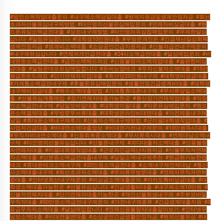
#법인소액작업대출문의
,
#내구제소액당일대출
,
#방역지원금및생계안정자금
,
#회선
초과자선불유심내구제방법
,
#타인명의선불유심매입문의
,
#연체자비상금대출
,
#핸
드폰유심소액급전대출
,
#상조내구제방법
,
#타인명의유심칩매입문의
,
#무제한달심
삽니다
,
#달림유심팝니다
,
#대학생10만원대출
,
#무방문개인돈
,
#긴급재난일상회복
생계안정자금
,
#생계비소액대출
,
#소상공인긴급지원자금
,
#신불자급전내구제문의
,
#내구제유심삽니다
,
#연체자개인급전대출
,
#24시소액급전대출
,
#달심매입문의
,
#비
대면초소액급전대출
,
#급전소액해드려요
,
#신용불량자소액작업대출
,
#쏠편한비상
금대출
,
#달림폰대포유심매입합니다
,
#돈버는앱테크
,
#무직신불자소액대출
,
#15만
원급한돈드려요
,
#단기연체자작업대출
,
#회선당20만원내구제
,
#대학생비상금대출
,
#가개통소액급전내구제
,
#후불폰유심매입문의
,
#생활안정긴급생계비대출
,
#대학생
내구제비상금대출
,
#백수소액대출방법
,
#가개통휴대폰내구제
,
#무서류당일소액대
출
,
#선불유심개통매입
,
#장기연체자대출가능한곳
,
#통신장기연체작업대출
,
#직장
인소액급전내구제
,
#당일모바일대출
,
#대학생미필대출
,
#막폰유심매입문의
,
#핸드
폰소액결제대출
,
#무방문무서류대출
,
#대학생온라인비대면대출
,
#가전제품내구제
당일
,
#휴대폰소액내구제후기
,
#신불자소액내구제방법
,
#군미필대학생작업대출
,
#
사업자긴급대출
,
#비대면소액대출정보
,
#비대면가전내구제문의
,
#10만원즉시대출
,
#무직자비대면소액대출
,
#신용회복중소액대출
,
#무서류즉시대출
,
#연체대납소액내
구제
,
#타인명의선불유심삽니다
,
#선불폰내구제
,
#과다대출자소액대출
,
#신용불량
자연체자대출
,
#미필대학생작업대출
,
#근로자긴급재난지원자금
,
#신불무직자연체
자소액대출
,
#신분증소액급전대출내구제
,
#당일소액내구제추천
,
#현금화가능한앱
테크
,
#휴대폰테크소액내구제
,
#20만원소액급전대출
,
#소액내구제연체대납
,
#통신
사소액대출내구제
,
#회선초과자소액대출
,
#무서류무방문대출
,
#연체자무직자면허
증대출
,
#인터넷회선내구제문의
,
#비상금소액대출문의
,
#카카오톡비상금대출
,
#대
학생소액대출가능한곳
,
#선불유심삽니다
,
#긴급생활비대출
,
#내구제소액10만원
,
#
신불자연체자대출
,
#단기연체자대출가능한곳
,
#개인신불회생내구제
,
#주부모바일
무직자대출
,
#50만원소액급전내구제문의
,
#가전내구제종류
,
#긴급생계대출지원
,
#8
등급무직자소액대출
,
#달심매입합니다
,
#연체신용불량자대출알아보기
,
#인터넷무
담보소액대출
,
#비대면월변대출
,
#소상공인긴급생활안정자금
,
#해외선불유심
,
#내