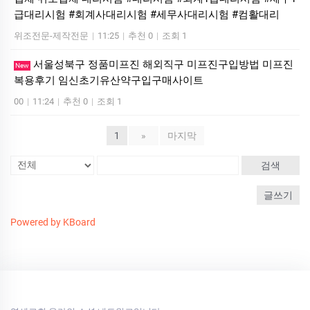
급대리시험 #회계사대리시험 #세무사대리시험 #컴활대리
위조전문-제작전문
|
11:25
|
추천 0
|
조회 1
서울성북구 정품미프진 해외직구 미프진구입방법 미프진
New
복용후기 임신초기유산약구입구매사이트
00
|
11:24
|
추천 0
|
조회 1
1
»
마지막
검색
글쓰기
Powered by KBoard