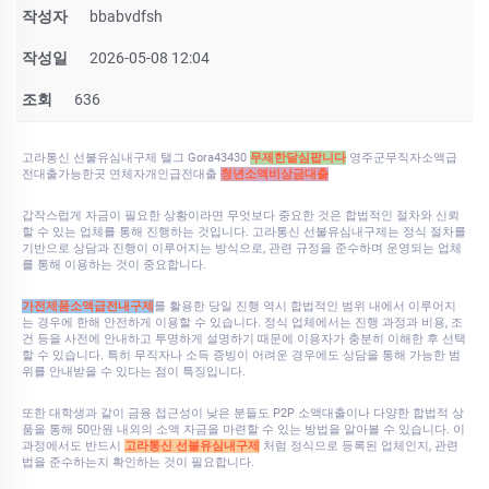
작성자
bbabvdfsh
작성일
2026-05-08 12:04
조회
636
고라통신 선불유심내구제 탤그 Gora43430
무제한달심팝니다
영주군무직자소액급
전대출가능한곳 연체자개인급전대출
청년소액비상금대출
갑작스럽게 자금이 필요한 상황이라면 무엇보다 중요한 것은 합법적인 절차와 신뢰
할 수 있는 업체를 통해 진행하는 것입니다. 고라통신 선불유심내구제는 정식 절차를
기반으로 상담과 진행이 이루어지는 방식으로, 관련 규정을 준수하며 운영되는 업체
를 통해 이용하는 것이 중요합니다.
가전제품소액급전내구제
를 활용한 당일 진행 역시 합법적인 범위 내에서 이루어지
는 경우에 한해 안전하게 이용할 수 있습니다. 정식 업체에서는 진행 과정과 비용, 조
건 등을 사전에 안내하고 투명하게 설명하기 때문에 이용자가 충분히 이해한 후 선택
할 수 있습니다. 특히 무직자나 소득 증빙이 어려운 경우에도 상담을 통해 가능한 범
위를 안내받을 수 있다는 점이 특징입니다.
또한 대학생과 같이 금융 접근성이 낮은 분들도 P2P 소액대출이나 다양한 합법적 상
품을 통해 50만원 내외의 소액 자금을 마련할 수 있는 방법을 알아볼 수 있습니다. 이
과정에서도 반드시
고라통신 선불유심내구제
처럼 정식으로 등록된 업체인지, 관련
법을 준수하는지 확인하는 것이 필요합니다.