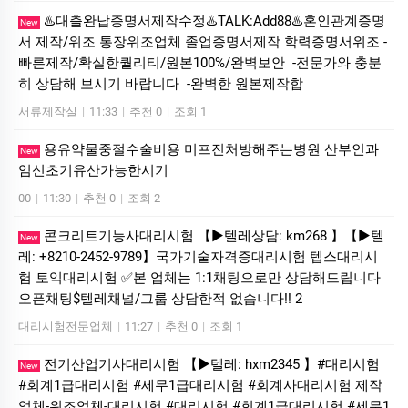
♨️대출완납증명서제작수정♨️TALK:Add88♨️혼인관계증명
New
서 제작/위조 통장위조업체 졸업증명서제작 학력증명서위조 -
빠른제작/확실한퀄리티/원본100%/완벽보안 -전문가와 충분
히 상담해 보시기 바랍니다 -완벽한 원본제작합
서류제작실
|
11:33
|
추천 0
|
조회 1
용유약물중절수술비용 미프진처방해주는병원 산부인과
New
임신초기유산가능한시기
00
|
11:30
|
추천 0
|
조회 2
콘크리트기능사대리시험 【▶텔레상담: km268 】【▶텔
New
레: +8210-2452-9789】국가기술자격증대리시험 텝스대리시
험 토익대리시험 ✅본 업체는 1:1채팅으로만 상담해드립니다
오픈채팅$텔레채널/그룹 상담한적 없습니다!! 2
대리시험전문업체
|
11:27
|
추천 0
|
조회 1
전기산업기사대리시험 【▶텔레: hxm2345 】#대리시험
New
#회계1급대리시험 #세무1급대리시험 #회계사대리시험 제작
업체-위조업체-대리시험 #대리시험 #회계1급대리시험 #세무1