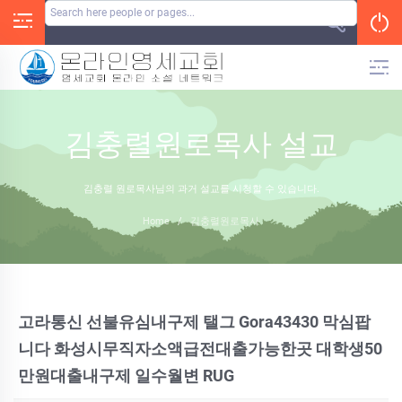
Skip
to
content
김충렬원로목사 설교
김충렬 원로목사님의 과거 설교를 시청할 수 있습니다.
Home
/
김충렬원로목사
고라통신 선불유심내구제 탤그 Gora43430 막심팝
니다 화성시무직자소액급전대출가능한곳 대학생50
만원대출내구제 일수월변 RUG