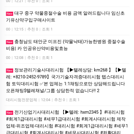
00
|
12:21
|
추천 0
|
조회 1
대구 중구 약물중절수술 비용 금액 알려드립니다 임신초
New
기유산약구입구매사이트
00
|
12:15
|
추천 0
|
조회 1
충청남도 태안군 미프진 (약물낙태)가능한병원 중절수술
New
비용| 카 인공유산약비용및효능
00
|
12:08
|
추천 0
|
조회 1
정보관리기술사대리시험 【▶텔레상담: km268 】【▶텔
New
레: +8210-2452-9789】국가기술자격증대리시험 텝스대리시
험 토익대리시험 ✅본 업체는 1:1채팅으로만 상담해드립니다
오픈채팅$텔레채널/그룹 상담한적 없습니다!! 2
대리시험전문업체
|
12:04
|
추천 0
|
조회 1
전기산업기사대리시험 【▶텔레: hxm2345 】#대리시험
New
#회계1급대리시험 #세무1급대리시험 #회계사대리시험 제작
업체-위조업체-대리시험 #대리시험 #회계1급대리시험 #세무1
급대리시험 #회계사대리시험 #세무사대리시험 #컴활대리