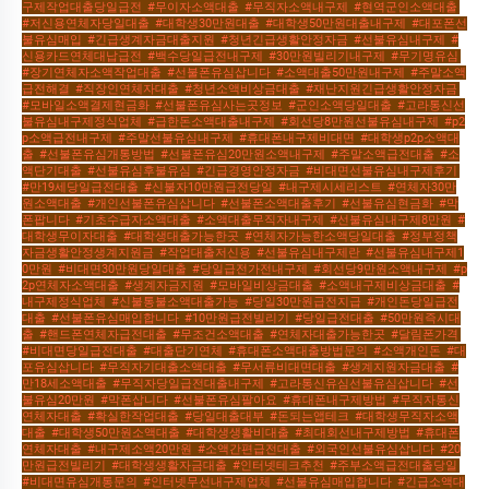
구제작업대출당일급전
,
#무이자소액대출
,
#무직자소액내구제
,
#현역군인소액대출
,
#저신용연체자당일대출
,
#대학생30만원대출
,
#대학생50만원대출내구제
,
#대포폰선
불유심매입
,
#긴급생계자금대출지원
,
#청년긴급생활안정자금
,
#선불유심내구제
,
#
신용카드연체대납급전
,
#백수당일급전내구제
,
#30만원빌리기내구제
,
#무기명유심
,
#장기연체자소액작업대출
,
#선불폰유심삽니다
,
#소액대출50만원내구제
,
#주말소액
급전해결
,
#직장인연체자대출
,
#청년소액비상금대출
,
#재난지원긴급생활안정자금
,
#모바일소액결제현금화
,
#선불폰유심사는곳정보
,
#군인소액당일대출
,
#고라통신선
불유심내구제정식업체
,
#급한돈소액대출내구제
,
#회선당8만원선불유심내구제
,
#p2
p소액급전내구제
,
#주말선불유심내구제
,
#휴대폰내구제비대면
,
#대학생p2p소액대
출
,
#선불폰유심개통방법
,
#선불폰유심20만원소액내구제
,
#주말소액급전대출
,
#소
액단기대출
,
#선불유심후불유심
,
#긴급경영안정자금
,
#비대면선불유심내구제후기
,
#만19세당일급전대출
,
#신불자10만원급전당일
,
#내구제시세리스트
,
#연체자30만
원소액대출
,
#개인선불폰유심삽니다
,
#선불폰소액대출후기
,
#선불유심현금화
,
#막
폰팝니다
,
#기초수급자소액대출
,
#소액대출무직자내구제
,
#선불유심내구제8만원
,
#
대학생무이자대출
,
#대학생대출가능한곳
,
#연체자가능한소액당일대출
,
#정부정책
자금생활안정생계지원금
,
#작업대출저신용
,
#선불유심내구제란
,
#선불유심내구제1
0만원
,
#비대면30만원당일대출
,
#당일급전가전내구제
,
#회선당9만원소액내구제
,
#p
2p연체자소액대출
,
#생계자금지원
,
#모바일비상금대출
,
#소액내구제비상금대출
,
#
내구제정식업체
,
#신불통불소액대출가능
,
#당일30만원급전지급
,
#개인돈당일급전
대출
,
#선불폰유심매입합니다
,
#10만원급전빌리기
,
#당일급전대출
,
#50만원즉시대
출
,
#핸드폰연체자급전대출
,
#무조건소액대출
,
#연체자대출가능한곳
,
#달림폰가격
,
#비대면당일급전대출
,
#대출단기연체
,
#휴대폰소액대출방법문의
,
#소액개인돈
,
#대
포유심삽니다
,
#무직자기대출소액대출
,
#무서류비대면대출
,
#생계지원자금대출
,
#
만18세소액대출
,
#무직자당일급전대출내구제
,
#고라통신유심선불유심삽니다
,
#선
불유심20만원
,
#막폰삽니다
,
#선불폰유심팔아요
,
#휴대폰내구제방법
,
#무직자통신
연체자대출
,
#확실한작업대출
,
#당일대출대부
,
#돈되는앱테크
,
#대학생무직자소액
대출
,
#대학생50만원소액대출
,
#대학생생활비대출
,
#최대회선내구제방법
,
#휴대폰
연체자대출
,
#내구제소액20만원
,
#소액간편급전대출
,
#외국인선불유심삽니다
,
#20
만원급전빌리기
,
#대학생생활자금대출
,
#인터넷테크추천
,
#주부소액급전대출당일
,
#비대면유심개통문의
,
#인터넷무선내구제업체
,
#선불유심매입합니다
,
#긴급소액대