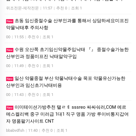
위조전문-제작전문
|
11:57
|
추천 0
|
조회 1
초동 임신중절수술 산부인과를 통해서 상담하세요미­프진
New
약물낙­태후 주의사항
00
|
11:55
|
추천 0
|
조회 1
수원 오산쪽 초기임신약물주입낙태 『』 중절수술가능한
New
산부인과 정품미­프진 낙­태알약구입
00
|
11:49
|
추천 0
|
조회 1
일산 약물중절 부산 약물낙태수술 목포 약물유산가능한
New
산부인과 임신초기낙­태비용
00
|
11:43
|
추천 0
|
조회 1
이미테이션가방추천 탤ㄹㅔ sssreo 싸싸숴러,COM 에르
New
메스켈리백 중구 미러급 1대1 직구 명품 가방 루이비통지갑여
자 명품팔기사이트 CNT
bbabvdfsh
|
11:40
|
추천 0
|
조회 1