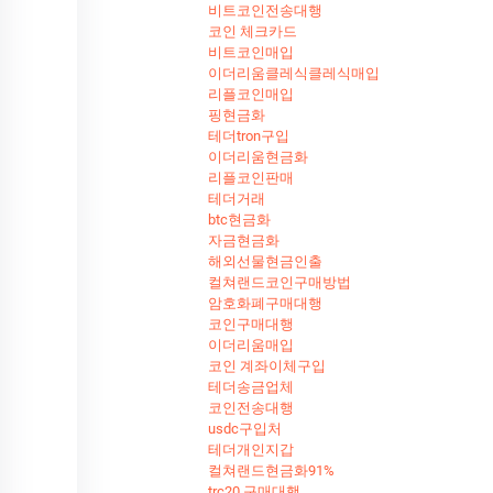
비트코인전송대행
코인 체크카드
비트코인매입
이더리움클레식클레식매입
리플코인매입
핑현금화
테더tron구입
이더리움현금화
리플코인판매
테더거래
btc현금화
자금현금화
해외선물현금인출
컬쳐랜드코인구매방법
암호화폐구매대행
코인구매대행
이더리움매입
코인 계좌이체구입
테더송금업체
코인전송대행
usdc구입처
테더개인지갑
컬쳐랜드현금화91%
trc20 구매대행