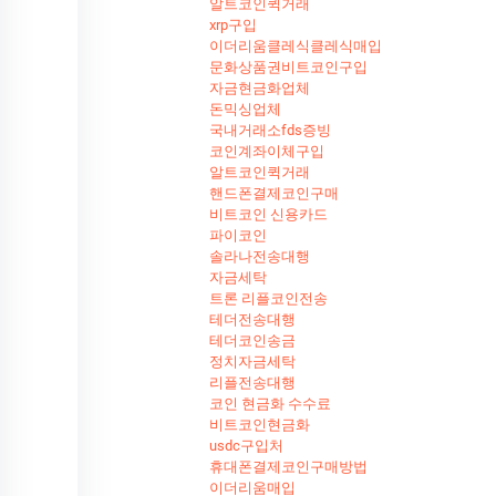
알트코인퀵거래
xrp구입
이더리움클레식클레식매입
문화상품권비트코인구입
자금현금화업체
돈믹싱업체
국내거래소fds증빙
코인계좌이체구입
알트코인퀵거래
핸드폰결제코인구매
비트코인 신용카드
파이코인
솔라나전송대행
자금세탁
트론 리플코인전송
테더전송대행
테더코인송금
정치자금세탁
리플전송대행
코인 현금화 수수료
비트코인현금화
usdc구입처
휴대폰결제코인구매방법
이더리움매입