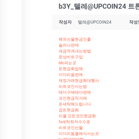
b3Y_텔레@UPCOIN24
작성자
텔레@UPCOIN24
작성
해외선물현금인출
솔라나판매
세금적게내는방법
문상비트구입
btc파는곳
돈현금화업체
이더리움판매
재정거래현금화대행사
비트코인사는법
테더구매테더판매
코인현금직거래
돈세탁해드립니다
검돈현금화
리플 모든코인현금화
fx세탁최저수수료
비트코인선물
이더리움클레식사는곳