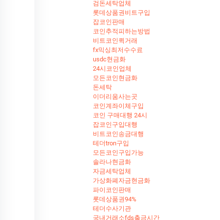
검돈세탁업체
롯데상품권비트구입
잡코인판매
코인추적피하는방법
비트코인퀵거래
fx믹싱최저수수료
usdc현금화
24시코인업체
모든코인현금화
돈세탁
이더리움사는곳
코인계좌이체구입
코인 구매대행 24시
잡코인구입대행
비트코인송금대행
테더tron구입
모든코인구입가능
솔라나현금화
자금세탁업체
가상화폐자금현금화
파이코인판매
롯데상품권94%
테더수사기관
국내거래소fds출금시간