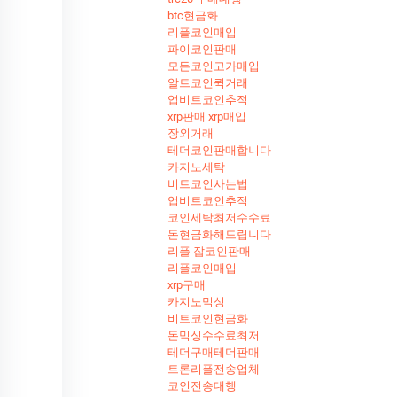
btc현금화
리플코인매입
파이코인판매
모든코인고가매입
알트코인퀵거래
업비트코인추적
xrp판매 xrp매입
장외거래
테더코인판매합니다
카지노세탁
비트코인사는법
업비트코인추적
코인세탁최저수수료
돈현금화해드립니다
리플 잡코인판매
리플코인매입
xrp구매
카지노믹싱
비트코인현금화
돈믹싱수수료최저
테더구매테더판매
트론리플전송업체
코인전송대행