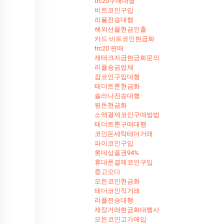
trc20구매대행
비트코인구입
리플전송대행
해외선물현금인출
카드 비트코인현금화
trc20 판매
재테크자금현금화문의
리플송금업체
잡코인구입대행
테더트론현금화
솔라나전송대행
핑돈현금화
소액결제코인구매방법
테더트론구매대행
코인돈세탁테더거래
파이코인구입
롯데상품권94%
휴대폰결제코인구입
중고오다
모든코인현금화
테더코인직거래
리플전송대행
재정거래현금화대행사
모든코인고가매입