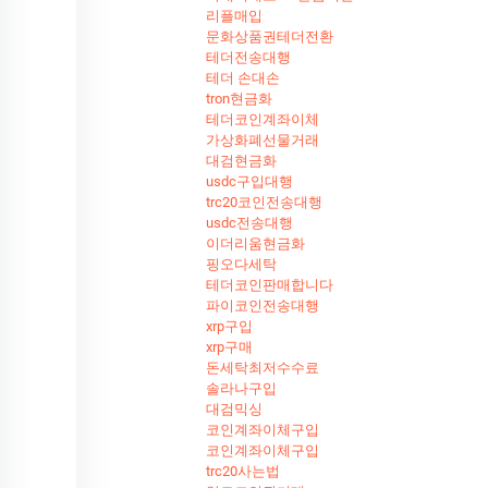
리플매입
문화상품권테더전환
테더전송대행
테더 손대손
tron현금화
테더코인계좌이체
가상화폐선물거래
대검현금화
usdc구입대행
trc20코인전송대행
usdc전송대행
이더리움현금화
핑오다세탁
테더코인판매합니다
파이코인전송대행
xrp구입
xrp구매
돈세탁최저수수료
솔라나구입
대검믹싱
코인계좌이체구입
코인계좌이체구입
trc20사는법