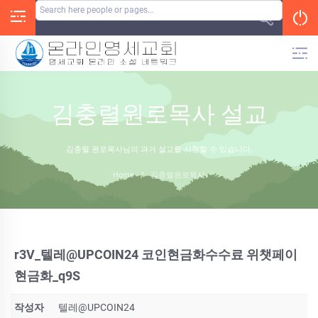
Skip
to
content
김충렬원로목사 설교
김충렬 원로목사님의 과거 설교를 시청할 수 있습니다.
Home
/
김충렬원로목사
r3V_텔레@UPCOIN24 코인현금화수수료 위챗페이
현금화_q9S
작성자
텔레@UPCOIN24