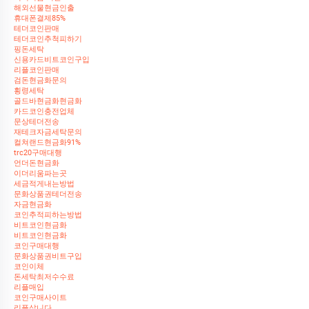
해외선물현금인출
휴대폰결제85%
테더코인판매
테더코인추척피하기
핑돈세탁
신용카드비트코인구입
리플코인판매
검돈현금화문의
횡령세탁
골드바현금화현금화
카드코인충전업체
문상테더전송
재테크자금세탁문의
컬쳐랜드현금화91%
trc20구매대행
언더돈현금화
이더리움파는곳
세금적게내는방법
문화상품권테더전송
자금현금화
코인추적피하는방법
비트코인현금화
비트코인현금화
코인구매대행
문화상품권비트구입
코인이체
돈세탁최저수수료
리플매입
코인구매사이트
리플삽니다