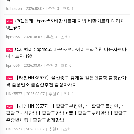
tetherzon
|
2026.08.07
|
추천 0
|
조회 1
s3Q_텔레 : bpmc55 비만치료제 처방 비만치료제 대리처
New
방_g5O
bpmc55
|
2026.08.07
|
추천 0
|
조회 0
s5Z_텔레 : bpmc55 마운자로다이어트약추천 마운자로다
New
이어트약_i9X
bpmc55
|
2026.08.07
|
추천 0
|
조회 0
【라인HNK5577】울산중구 휴게텔 일본인출장 출장샵가
New
격 출장업소 콜걸샵추천 출장마사지
HNK5577
|
2026.08.07
|
추천 0
|
조회 1
【라인HNK5577】ㅣ팔달구부킹만남ㅣ팔달구돌싱만남ㅣ
New
팔달구이성만남ㅣ팔달구만남어플ㅣ팔달구부킹만남ㅣ팔달구
주중년채팅ㅣ팔달구번개만남
HNK5577
|
2026.08.07
|
추천 0
|
조회 1