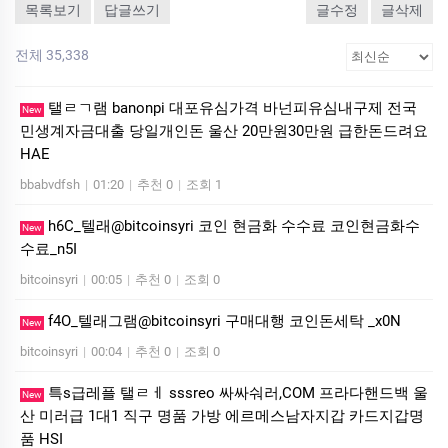
목록보기
답글쓰기
글수정
글삭제
전체 35,338
탤ㄹㄱ램 banonpi 대포유심가격 바넌피유심내구제 전국
New
민생계자금대출 당일개인돈 울산 20만원30만원 급한돈드려요
HAE
bbabvdfsh
|
01:20
|
추천 0
|
조회 1
h6C_텔래@bitcoinsyri 코인 현금화 수수료 코인현금화수
New
수료_n5I
bitcoinsyri
|
00:05
|
추천 0
|
조회 0
f4O_텔래그램@bitcoinsyri 구매대행 코인돈세탁 _x0N
New
bitcoinsyri
|
00:04
|
추천 0
|
조회 0
특s급레플 탤ㄹㅔ sssreo 싸싸숴러,COM 프라다핸드백 울
New
산 미러급 1대1 직구 명품 가방 에르메스남자지갑 카드지갑명
품 HSI