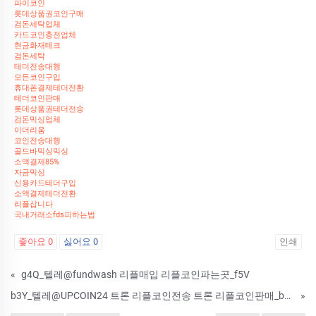
파이코인
롯데상품권코인구매
검돈세탁업체
카드코인충전업체
현금화재테크
검돈세탁
테더전송대행
모든코인구입
휴대폰결제테더전환
테더코인판매
롯데상품권테더전송
검돈믹싱업체
이더리움
코인전송대행
골드바믹싱믹싱
소액결제85%
자금믹싱
신용카드테더구입
소액결제테더전환
리플삽니다
국내거래소fds피하는법
좋아요
0
싫어요
0
인쇄
«
g4Q_텔레@fundwash 리플매입 리플코인파는곳_f5V
b3Y_텔레@UPCOIN24 트론 리플코인전송 트론 리플코인판매_b0L
»