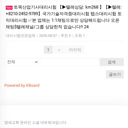
토목산업기사대리시험 【▶텔레상담: km268 】【▶텔레:
New
+8210-2452-9789】국가기술자격증대리시험 텝스대리시험 토
익대리시험 ✅본 업체는 1:1채팅으로만 상담해드립니다 오픈
채팅$텔레채널/그룹 상담한적 없습니다!! 24
대리시험전문업체
|
2026.08.07
|
추천 0
|
조회 1
1
»
마지막
검색
글쓰기
Powered by KBoard
영세교회 온라인 소셜 네트워크입니다.