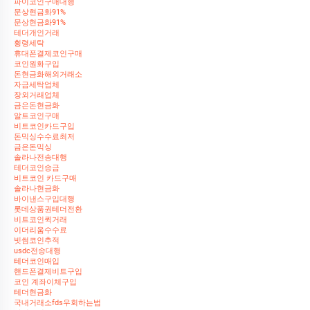
파이코인구매대행
문상현금화91%
문상현금화91%
테더개인거래
횡령세탁
휴대폰결제코인구매
코인원화구입
돈현금화해외거래소
자금세탁업체
장외거래업체
금은돈현금화
알트코인구매
비트코인카드구입
돈믹싱수수료최저
금은돈믹싱
솔라나전송대행
테더코인송금
비트코인 카드구매
솔라나현금화
바이낸스구입대행
롯데상품권테더전환
비트코인퀵거래
이더리움수수료
빗썸코인추적
usdc전송대행
테더코인매입
핸드폰결제비트구입
코인 계좌이체구입
테더현금화
국내거래소fds우회하는법