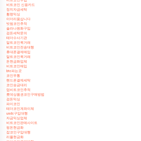
비트코인구입
비트코인 신용카드
정치자금세탁
횡령믹싱
이더리움삽니다
빗썸코인추적
솔라나원화구입
검돈세탁문의
테더수사기관
알트코인퀵거래
비트코인전송대행
휴대폰결제매입
알트코인퀵거래
돈현금화업체
비트코인매입
btc파는곳
코인무통
핸드폰결제세탁
코인송금대리
업비트코인추적
롯데상품권코인구매방법
검돈믹싱
파이코인
테더코인계좌이체
usdc구입대행
자금믹싱업체
비트코인판매사이트
핑돈현금화
잡코인구입대행
리플현금화