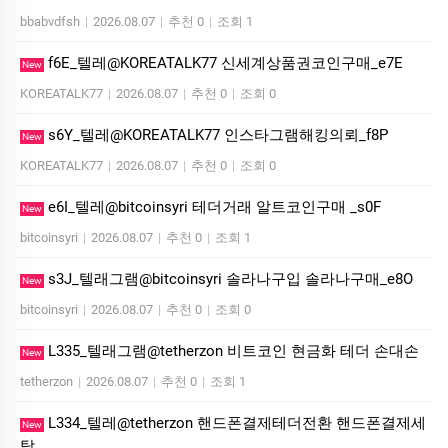
bbabvdfsh
|
2026.08.07
|
추천 0
|
조회 1
f6E_텔레@KOREATALK77 신세계상품권코인구매_e7E
New
KOREATALK77
|
2026.08.07
|
추천 0
|
조회 0
s6Y_텔레@KOREATALK77 인스타그램해킹의뢰_f8P
New
KOREATALK77
|
2026.08.07
|
추천 0
|
조회 0
e6I_텔레@bitcoinsyri 테더거래 알트코인구매 _s0F
New
bitcoinsyri
|
2026.08.07
|
추천 0
|
조회 1
s3J_텔래그램@bitcoinsyri 솔라나구입 솔라나구매_e8O
New
bitcoinsyri
|
2026.08.07
|
추천 0
|
조회 0
L335_텔래그램@tetherzon 비트코인 현금화 테더 손대손
New
tetherzon
|
2026.08.07
|
추천 0
|
조회 1
L334_텔레@tetherzon 핸드폰결제테더전환 핸드폰결제세
New
탁