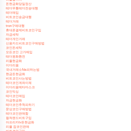
돈현금화당일정산
테더무통테더전송대행
테더매입
비트코인송금대행
테더거래
tron구매대행
휴대폰결제비트코인구입
자금세탁
테더개인거래
신용카드비트코인구매방법
코인돈세탁
모든코인 고가매입
태더원화환전
리플현금화
이더리움
국내거래소fds피하는법
현금돈현금화
비트코인사는방법
테더코인계좌이체
이더리움메타마스크
코인믹싱
테더코인매입
자금현금화
테더코인추척피하기
문상코인구매방법
테더코인판매함
컬쳐랜드비트구입
아프리카tv돈현금화
리플 잡코인판매