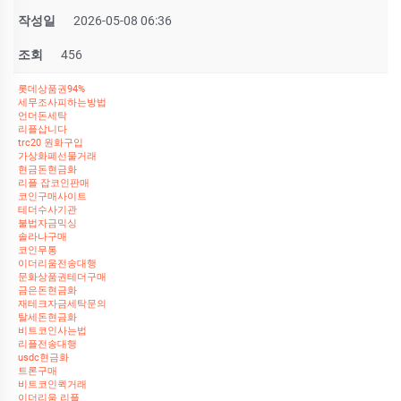
작성일
2026-05-08 06:36
조회
456
롯데상품권94%
세무조사피하는방법
언더돈세탁
리플삽니다
trc20 원화구입
가상화폐선물거래
현금돈현금화
리플 잡코인판매
코인구매사이트
테더수사기관
불법자금믹싱
솔라나구매
코인무통
이더리움전송대행
문화상품권테더구매
금은돈현금화
재테크자금세탁문의
탈세돈현금화
비트코인사는법
리플전송대행
usdc현금화
트론구매
비트코인퀵거래
이더리움 리플