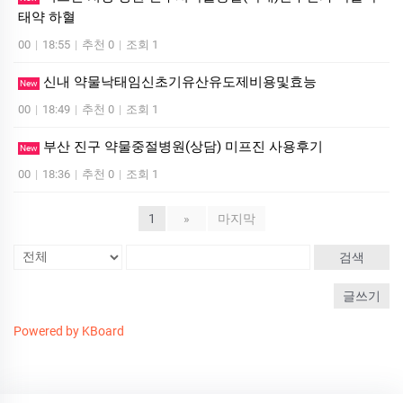
태약 하혈
00
|
18:55
|
추천 0
|
조회 1
신내 약물낙태임신초기유산유도제비용및효능
New
00
|
18:49
|
추천 0
|
조회 1
부산 진구 약물중절병원(상담) 미­프진 사용후기
New
00
|
18:36
|
추천 0
|
조회 1
1
»
마지막
검색
글쓰기
Powered by KBoard