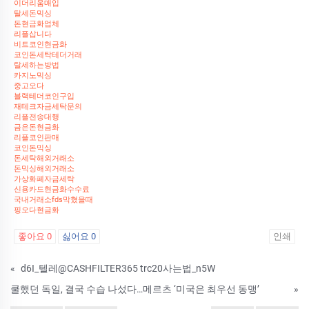
이더리움매입
탈세돈믹싱
돈현금화업체
리플삽니다
비트코인현금화
코인돈세탁테더거래
탈세하는방법
카지노믹싱
중고오다
블랙테더코인구입
재테크자금세탁문의
리플전송대행
금은돈현금화
리플코인판매
코인돈믹싱
돈세탁해외거래소
돈믹싱해외거래소
가상화폐자금세탁
신용카드현금화수수료
국내거래소fds막혔을때
핑오다현금화
좋아요
0
싫어요
0
인쇄
«
d6I_텔레@CASHFILTER365 trc20사는법_n5W
쿨했던 독일, 결국 수습 나섰다…메르츠 ‘미국은 최우선 동맹’
»