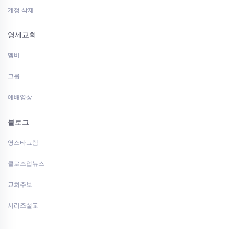
계정 삭제
영세교회
멤버
그룹
예배영상
블로그
영스타그램
클로즈업뉴스
교회주보
시리즈설교