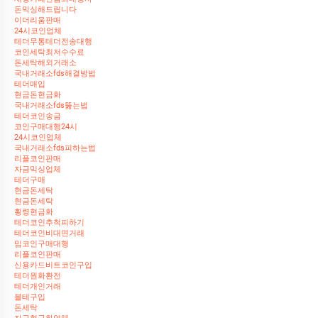
돈믹싱해드립니다
이더리움판매
24시코인업체
테더무통테더전송대행
코인세탁최저수수료
돈세탁해외거래소
국내거래소fds해결방법
테더매입
현금돈현금화
국내거래소fds뚫는법
테더코인송금
코인구매대행24시
24시코인업체
국내거래소fds피하는법
리플코인판매
자금믹싱업체
테더구매
현금돈세탁
현금돈세탁
횡령현금화
테더코인추척피하기
테더코인비대면거래
밈코인구매대행
리플코인판매
신용카드비트코인구입
테더원화환전
테더개인거래
블테구입
돈세탁