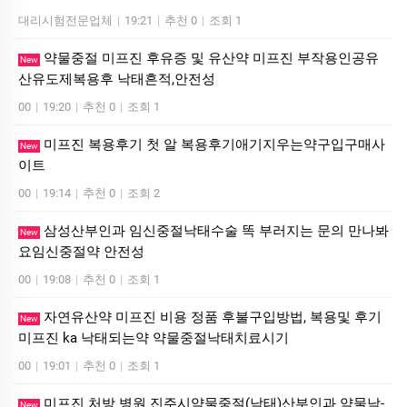
대리시험전문업체
|
19:21
|
추천 0
|
조회 1
약물중절 미프진 후유증 및 유산약 미프진 부작용인공유
New
산유도제복용후 낙태흔적,안전성
00
|
19:20
|
추천 0
|
조회 1
미프진 복용후기 첫 알 복용후기애기지우는약구입구매사
New
이트
00
|
19:14
|
추천 0
|
조회 2
삼성산부인과 임신중절낙태수술 똑 부러지는 문의 만나봐
New
요임신중절약 안전성
00
|
19:08
|
추천 0
|
조회 1
자연유산약 미프진 비용 정품 후불구입방법, 복용및 후기
New
미프진 ka 낙태되는약 약물중절낙태치료시기
00
|
19:01
|
추천 0
|
조회 1
미프진 처방 병원 진주시약물중절(낙태)산부인과 약물낙­
New