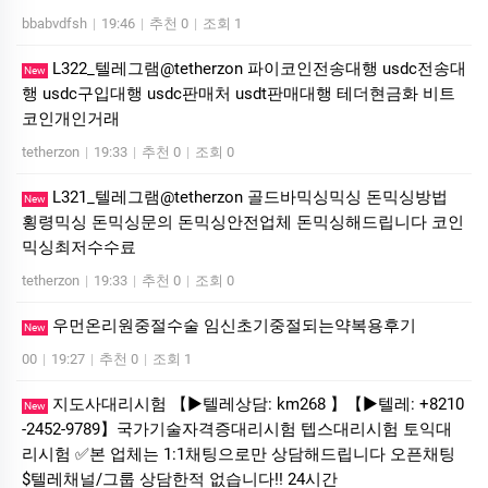
bbabvdfsh
|
19:46
|
추천 0
|
조회 1
L322_텔레그램@tetherzon 파이코인전송대행 usdc전송대
New
행 usdc구입대행 usdc판매처 usdt판매대행 테더현금화 비트
코인개인거래
tetherzon
|
19:33
|
추천 0
|
조회 0
L321_텔레그램@tetherzon 골드바믹싱믹싱 돈믹싱방법
New
횡령믹싱 돈믹싱문의 돈믹싱안전업체 돈믹싱해드립니다 코인
믹싱최저수수료
tetherzon
|
19:33
|
추천 0
|
조회 0
우먼온리원중절수술 임신초기중절되는약복용후기
New
00
|
19:27
|
추천 0
|
조회 1
지도사대리시험 【▶텔레상담: km268 】【▶텔레: +8210
New
-2452-9789】국가기술자격증대리시험 텝스대리시험 토익대
리시험 ✅본 업체는 1:1채팅으로만 상담해드립니다 오픈채팅
$텔레채널/그룹 상담한적 없습니다!! 24시간