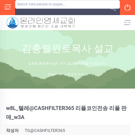
Skip
to
content
김충렬원로목사 설교
김충렬 원로목사님의 과거 설교를 시청할 수 있습니다.
Home
/
김충렬원로목사
w8L_텔레@CASHFILTER365 리플코인전송 리플 판
매_w3A
작성자
TG@CASHFILTER365