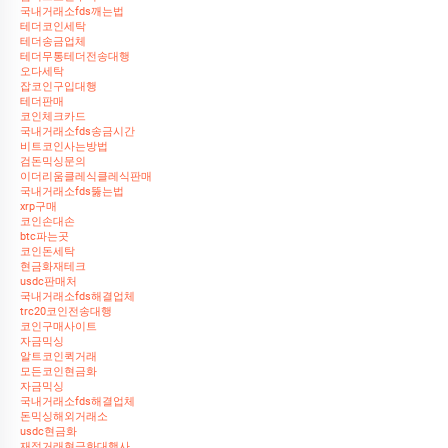
국내거래소fds깨는법
테더코인세탁
테더송금업체
테더무통테더전송대행
오다세탁
잡코인구입대행
테더판매
코인체크카드
국내거래소fds송금시간
비트코인사는방법
검돈믹싱문의
이더리움클레식클레식판매
국내거래소fds뚫는법
xrp구매
코인손대손
btc파는곳
코인돈세탁
현금화재테크
usdc판매처
국내거래소fds해결업체
trc20코인전송대행
코인구매사이트
자금믹싱
알트코인퀵거래
모든코인현금화
자금믹싱
국내거래소fds해결업체
돈믹싱해외거래소
usdc현금화
재정거래현금화대행사