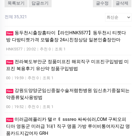
목록보기
답글쓰기
글수정
글삭제
전체 35,321
동두천시출장홈타이【라인HNK5577】동두천시 티켓다
New
방 다방티켓가격 모텔출장 24시친정상담 일본인출장안마
HNK5577
|
20:02
|
추천 0
|
조회 1
전라북도부안군 정품미프진 해외직구 미프진구입방법 미
New
프진 복용후기 유산약 정품구입방법
00
|
19:59
|
추천 0
|
조회 1
강원도양양군임신중절수술저렴한병원 임신초기중절되는
New
약종류및사용방법
00
|
19:52
|
추천 0
|
조회 1
미러급레플리카 탤ㄹㅔ sssreo 싸싸숴러,COM 구찌오피
New
디아 영동군 미러급 1대1 직구 명품 가방 루이비통여자지갑 명
품카드지갑여자 GRH