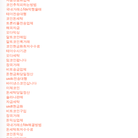
자금현금화업체
코인추적피하는방법
국내거래소fds막혔을때
테더전송대행
코인돈세탁
트론리플전송업체
해외자금
오다믹싱
알트코인매입
알트코인퀵거래
코인현금화최저수수료
테더수사기관
오다세탁
밈코인팝니다
장외거래
비트송금업체
돈현금화당일정산
usdc전송대행
바이낸스코인삽니다
이체코인
돈세탁당일정산
솔라나판매
자금세탁
usdt현금화
비트코인구입
장외거래
돈믹싱업체
국내거래소fds해결방법
돈세탁최저수수료
코인돈믹싱