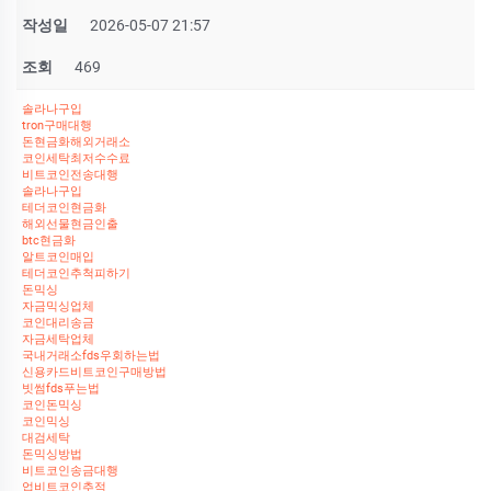
작성일
2026-05-07 21:57
조회
469
솔라나구입
tron구매대행
돈현금화해외거래소
코인세탁최저수수료
비트코인전송대행
솔라나구입
테더코인현금화
해외선물현금인출
btc현금화
알트코인매입
테더코인추척피하기
돈믹싱
자금믹싱업체
코인대리송금
자금세탁업체
국내거래소fds우회하는법
신용카드비트코인구매방법
빗썸fds푸는법
코인돈믹싱
코인믹싱
대검세탁
돈믹싱방법
비트코인송금대행
업비트코인추적