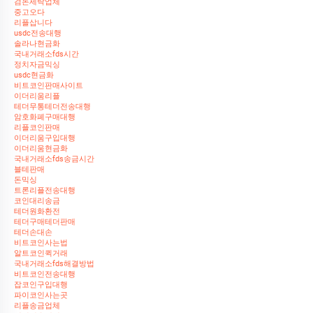
검돈세탁업체
중고오다
리플삽니다
usdc전송대행
솔라나현금화
국내거래소fds시간
정치자금믹싱
usdc현금화
비트코인판매사이트
이더리움리플
테더무통테더전송대행
암호화폐구매대행
리플코인판매
이더리움구입대행
이더리움현금화
국내거래소fds송금시간
블테판매
돈믹싱
트론리플전송대행
코인대리송금
테더원화환전
테더구매테더판매
테더손대손
비트코인사는법
알트코인퀵거래
국내거래소fds해결방법
비트코인전송대행
잡코인구입대행
파이코인사는곳
리플송금업체