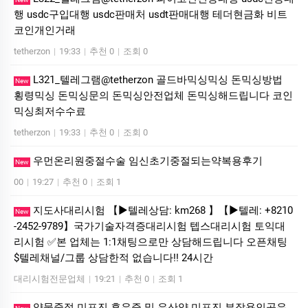
행 usdc구입대행 usdc판매처 usdt판매대행 테더현금화 비트
코인개인거래
tetherzon
|
19:33
|
추천 0
|
조회 0
L321_텔레그램@tetherzon 골드바믹싱믹싱 돈믹싱방법
New
횡령믹싱 돈믹싱문의 돈믹싱안전업체 돈믹싱해드립니다 코인
믹싱최저수수료
tetherzon
|
19:33
|
추천 0
|
조회 0
우먼온리원중절수술 임신초기중절되는약복용후기
New
00
|
19:27
|
추천 0
|
조회 1
지도사대리시험 【▶텔레상담: km268 】【▶텔레: +8210
New
-2452-9789】국가기술자격증대리시험 텝스대리시험 토익대
리시험 ✅본 업체는 1:1채팅으로만 상담해드립니다 오픈채팅
$텔레채널/그룹 상담한적 없습니다!! 24시간
대리시험전문업체
|
19:21
|
추천 0
|
조회 1
약물중절 미프진 후유증 및 유산약 미프진 부작용인공유