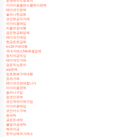
돈세탁수수료최저
이더리움클레식클레식판매
테더코인판매
솔라나현금화
코인현금직거래
이더리움매입
리플전송대행
검돈현금화업체
테더코인매입
현금돈현금화
trc20구매대행
국내거래소fds해결업체
정치자금믹싱
테더개인거래
검돈믹싱문의
xrp판매
암호화폐구매대행
장외거래
테더코인판매합니다
이더리움판매
솔라나구입
잡코인판매
코인계좌이체구입
이더리움매입
코인카드구매
핑세탁
금은돈세탁
불법자금세탁
해외자금
돈믹싱해외거래소