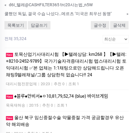
«
d6I_텔레@CASHFILTER365 trc20사는법_n5W
쿨했던 독일, 결국 수습 나섰다…메르츠 ‘미국은 최우선 동맹’
»
목록보기
답글쓰기
글수정
글삭제
전체 35,324
토목산업기사대리시험 【▶텔레상담: km268 】【▶텔레:
New
+8210-2452-9789】국가기술자격증대리시험 텝스대리시험 토
익대리시험 ✅본 업체는 1:1채팅으로만 상담해드립니다 오픈
채팅$텔레채널/그룹 상담한적 없습니다!! 24
대리시험전문업체
|
20:23
|
추천 0
|
조회 1
♠블루♠안비서♠ㅇ10,81,79,52,74 (blue) 바이브게임
New
욱육재혀숭
|
20:15
|
추천 0
|
조회 1
울산 북구 임신중절수술 약물중절 가격 궁금할경우 유산
New
약 해외배송