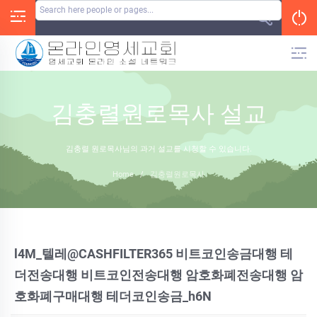
Skip
to
content
김충렬원로목사 설교
김충렬 원로목사님의 과거 설교를 시청할 수 있습니다.
Home
/
김충렬원로목사
l4M_텔레@CASHFILTER365 비트코인송금대행 테
더전송대행 비트코인전송대행 암호화폐전송대행 암
호화폐구매대행 테더코인송금_h6N