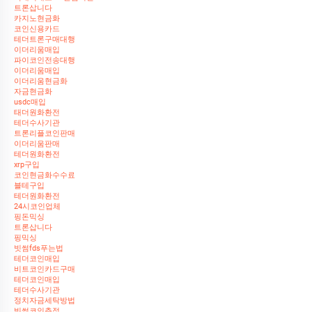
트론삽니다
카지노현금화
코인신용카드
테더트론구매대행
이더리움매입
파이코인전송대행
이더리움매입
이더리움현금화
자금현금화
usdc매입
태더원화환전
테더수사기관
트론리플코인판매
이더리움판매
테더원화환전
xrp구입
코인현금화수수료
블테구입
테더원화환전
24시코인업체
핑돈믹싱
트론삽니다
핑믹싱
빗썸fds푸는법
테더코인매입
비트코인카드구매
테더코인매입
테더수사기관
정치자금세탁방법
빗썸코인추적