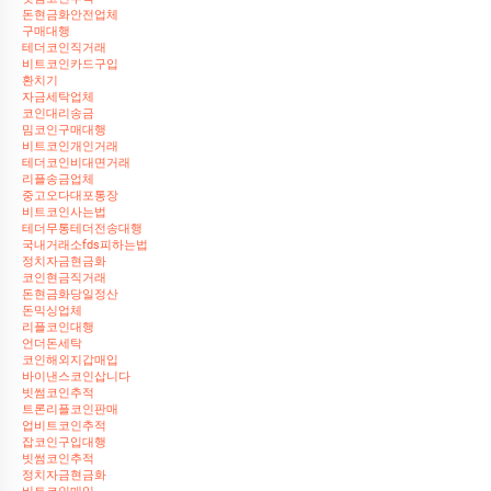
돈현금화안전업체
구매대행
테더코인직거래
비트코인카드구입
환치기
자금세탁업체
코인대리송금
밈코인구매대행
비트코인개인거래
테더코인비대면거래
리플송금업체
중고오다대포통장
비트코인사는법
테더무통테더전송대행
국내거래소fds피하는법
정치자금현금화
코인현금직거래
돈현금화당일정산
돈믹싱업체
리플코인대행
언더돈세탁
코인해외지갑매입
바이낸스코인삽니다
빗썸코인추적
트론리플코인판매
업비트코인추적
잡코인구입대행
빗썸코인추적
정치자금현금화