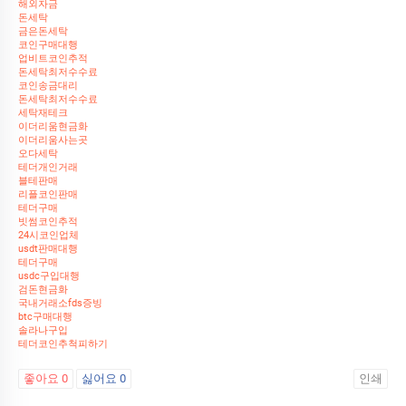
해외자금
돈세탁
금은돈세탁
코인구매대행
업비트코인추적
돈세탁최저수수료
코인송금대리
돈세탁최저수수료
세탁재테크
이더리움현금화
이더리움사는곳
오다세탁
테더개인거래
블테판매
리플코인판매
테더구매
빗썸코인추적
24시코인업체
usdt판매대행
테더구매
usdc구입대행
검돈현금화
국내거래소fds증빙
btc구매대행
솔라나구입
테더코인추척피하기
좋아요
0
싫어요
0
인쇄