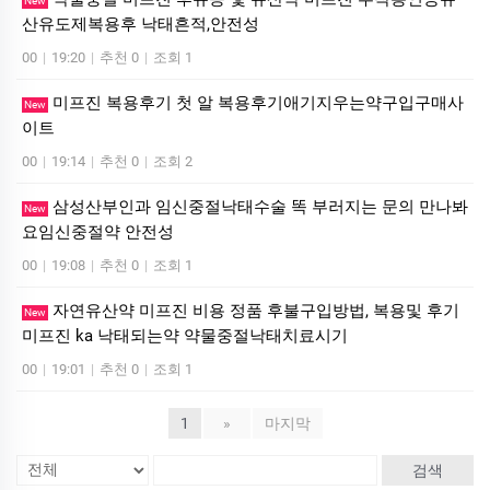
New
산유도제복용후 낙태흔적,안전성
00
|
19:20
|
추천 0
|
조회 1
미프진 복용후기 첫 알 복용후기애기지우는약구입구매사
New
이트
00
|
19:14
|
추천 0
|
조회 2
삼성산부인과 임신중절낙태수술 똑 부러지는 문의 만나봐
New
요임신중절약 안전성
00
|
19:08
|
추천 0
|
조회 1
자연유산약 미프진 비용 정품 후불구입방법, 복용및 후기
New
미프진 ka 낙태되는약 약물중절낙태치료시기
00
|
19:01
|
추천 0
|
조회 1
1
»
마지막
검색