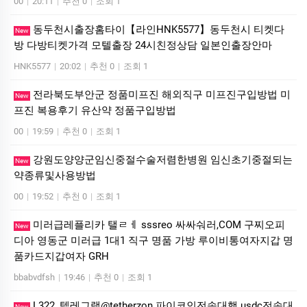
00
|
20:11
|
추천 0
|
조회 1
동두천시출장홈타이【라인HNK5577】동두천시 티켓다
New
방 다방티켓가격 모텔출장 24시친정상담 일본인출장안마
HNK5577
|
20:02
|
추천 0
|
조회 1
전라북도부안군 정품미프진 해외직구 미프진구입방법 미
New
프진 복용후기 유산약 정품구입방법
00
|
19:59
|
추천 0
|
조회 1
강원도양양군임신중절수술저렴한병원 임신초기중절되는
New
약종류및사용방법
00
|
19:52
|
추천 0
|
조회 1
미러급레플리카 탤ㄹㅔ sssreo 싸싸숴러,COM 구찌오피
New
디아 영동군 미러급 1대1 직구 명품 가방 루이비통여자지갑 명
품카드지갑여자 GRH
bbabvdfsh
|
19:46
|
추천 0
|
조회 1
L322_텔레그램@tetherzon 파이코인전송대행 usdc전송대
New