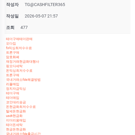
작성자
TG@CASHFILTER365
작성일
2026-05-07 21:57
조회
477
테더구매테더판매
오다집
fx믹싱최저수수료
트론구매
암호화폐
재정거래현금화대행사
핑오다세탁
돈믹싱최저수수료
트론구매
국내거래소fds해결방법
리플매입
정치자금믹싱
테더구매
테더매입
코인대리송금
돈현금화최저수수료
탈세돈현금화
usdt현금화
이더리움매입
테더돈세탁
현금돈현금화
국내거래소fds출금시간