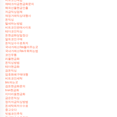
비트코인매입
재테크자금현금화문의
해외선물현금인출
자금믹싱업체
재정거래믹싱대행사
돈믹싱
탈세하는방법
비트코인판매사이트
테더코인믹싱
돈현금화당일정산
알트코인구매
돈믹싱수수료최저
국내거래소fds뚫어주는곳
국내거래소fds우회하는법
코인무통
리플현금화
돈믹싱방법
테더현금화
검돈믹싱
암호화폐구매대행
비트코인세탁
btc파는곳
검돈현금화문의
tron현금화
이더리움현금화
금은돈믹싱
정치자금믹싱방법
돈세탁최저수수료
중고오다
빗썸코인추적