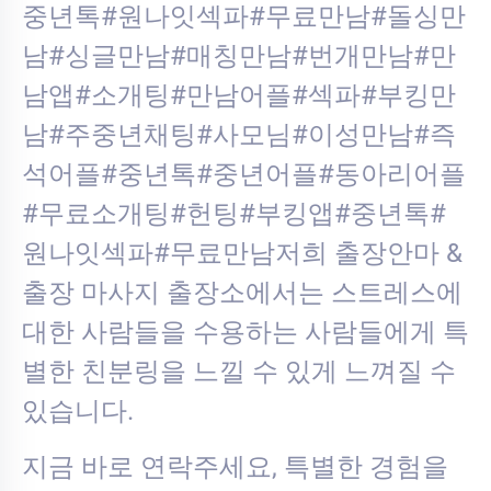
중년톡#원나잇섹파#무료만남#돌싱만
남#싱글만남#매칭만남#번개만남#만
남앱#소개팅#만남어플#섹파#부킹만
남#주중년채팅#사모님#이성만남#즉
석어플#중년톡#중년어플#동아리어플
#무료소개팅#헌팅#부킹앱#중년톡#
원나잇섹파#무료만남저희 출장안마 &
출장 마사지 출장소에서는 스트레스에
대한 사람들을 수용하는 사람들에게 특
별한 친분링을 느낄 수 있게 느껴질 수
있습니다.
지금 바로 연락주세요, 특별한 경험을