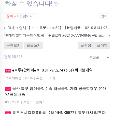
하실 수 있습니다! ✨
좋아요
0
싫어요
0
인쇄
«
"♛위조업체 【ㅋㅏ_톡♥ : bms39】【▶텔레♥ : +8210-8141-9846 +텔: mm8127 】◈♨️ #국가기술자격증대리시험 #공인영어시험대리시험 #토익대리시험♨️위조전문업체#성적증명서위조#간호사면허증위조#운전면허증위조
"▣대학교학위증제작업체 「✚텔@레:+8210-7778-0846 +텔: mmk773」[㉸톡ID: bms39] 병원진단서위조Ø졸업증명서위조 Ø국가기술자격증위조 Ø 졸업장제작Ø오픽대리시험 Øㅋㅏ톡bms39텔@레:+8210-7778
»
목록보기
답글쓰기
글수정
글삭제
전체 35,323
♠블루♠안비서♠ㅇ10,81,79,52,74 (blue) 바이브게임
New
욱육재혀숭
|
20:15
|
추천 0
|
조회 1
울산 북구 임신중절수술 약물중절 가격 궁금할경우 유산
New
약 해외배송
00
|
20:11
|
추천 0
|
조회 1
동두천시출장홈타이【라인HNK5577】동두천시 티켓다
New