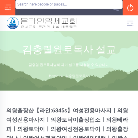
Skip
to
content
김충렬원로목사 설교
김충렬 원로목사님의 과거 설교를 시청할 수 있습니다.
Home
/
김충렬원로목사
의왕출장샵【라인:6345s】여성전용마사지ㅣ의왕
여성전용마사지ㅣ의왕토닥이출장업소ㅣ의왕테라
피ㅣ의왕토닥이ㅣ의왕여성전용토닥이ㅣ의왕출장