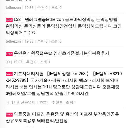
tetherzon
|
19:33
|
추천 0
|
조회 0
L321_텔레그램@tetherzon 골드바믹싱믹싱 돈믹싱방법
New
횡령믹싱 돈믹싱문의 돈믹싱안전업체 돈믹싱해드립니다 코인
믹싱최저수수료
tetherzon
|
19:33
|
추천 0
|
조회 0
우먼온리원중절수술 임신초기중절되는약복용후기
New
00
|
19:27
|
추천 0
|
조회 1
지도사대리시험 【▶텔레상담: km268 】【▶텔레: +8210
New
-2452-9789】국가기술자격증대리시험 텝스대리시험 토익대
리시험 ✅본 업체는 1:1채팅으로만 상담해드립니다 오픈채팅
$텔레채널/그룹 상담한적 없습니다!! 24시간
대리시험전문업체
|
19:21
|
추천 0
|
조회 1
약물중절 미프진 후유증 및 유산약 미프진 부작용인공유
New
산유도제복용후 낙태흔적,안전성