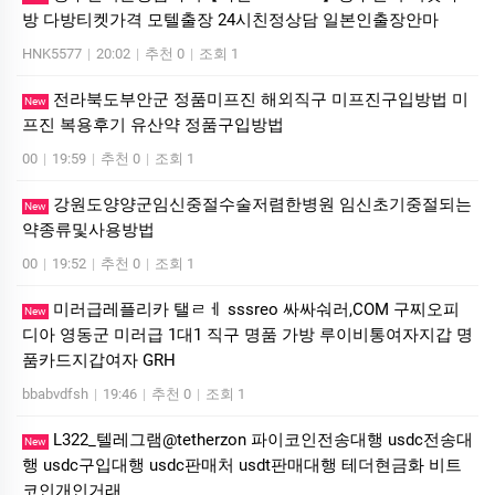
방 다방티켓가격 모텔출장 24시친정상담 일본인출장안마
HNK5577
|
20:02
|
추천 0
|
조회 1
전라북도부안군 정품미프진 해외직구 미프진구입방법 미
New
프진 복용후기 유산약 정품구입방법
00
|
19:59
|
추천 0
|
조회 1
강원도양양군임신중절수술저렴한병원 임신초기중절되는
New
약종류및사용방법
00
|
19:52
|
추천 0
|
조회 1
미러급레플리카 탤ㄹㅔ sssreo 싸싸숴러,COM 구찌오피
New
디아 영동군 미러급 1대1 직구 명품 가방 루이비통여자지갑 명
품카드지갑여자 GRH
bbabvdfsh
|
19:46
|
추천 0
|
조회 1
L322_텔레그램@tetherzon 파이코인전송대행 usdc전송대
New
행 usdc구입대행 usdc판매처 usdt판매대행 테더현금화 비트
코인개인거래