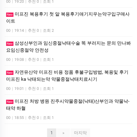
00
|
19:20
|
추천 0
|
조회 1
미프진 복용후기 첫 알 복용후기애기지우는약구입구매사
New
이트
00
|
19:14
|
추천 0
|
조회 2
삼성산부인과 임신중절낙태수술 똑 부러지는 문의 만나봐
New
요임신중절약 안전성
00
|
19:08
|
추천 0
|
조회 1
자연유산약 미프진 비용 정품 후불구입방법, 복용및 후기
New
미프진 ka 낙태되는약 약물중절낙태치료시기
00
|
19:01
|
추천 0
|
조회 1
미프진 처방 병원 진주시약물중절(낙태)산부인과 약물낙­
New
태약 하혈
00
|
18:55
|
추천 0
|
조회 1
1
»
마지막