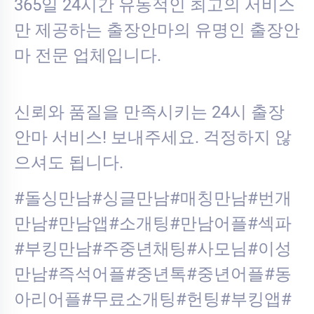
365일 24시간 유동적인 최고의 서비스
만 제공하는 출장안마의 유명인 출장안
마 전문 업체입니다.
신뢰와 품질을 만족시키는 24시 출장
안마 서비스! 보내주세요. 걱정하지 않
으셔도 됩니다.
#돌싱만남#싱글만남#매칭만남#번개
만남#만남앱#소개팅#만남어플#섹파
#부킹만남#주중년채팅#사모님#이성
만남#즉석어플#중년톡#중년어플#동
아리어플#무료소개팅#헌팅#부킹앱#