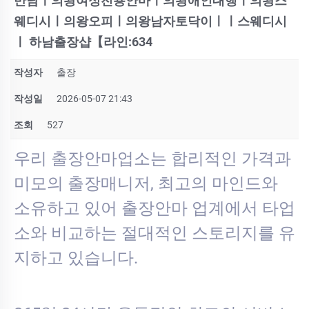
만남ㅣ의왕여성전용안마ㅣ의왕애인대행ㅣ의왕스
웨디시ㅣ의왕오피ㅣ의왕남자토닥이ㅣㅣ스웨디시
ㅣ 하남출장샵【라인:634
작성자
출장
작성일
2026-05-07 21:43
조회
527
우리 출장안마업소는 합리적인 가격과
미모의 출장매니저, 최고의 마인드와
소유하고 있어 출장안마 업계에서 타업
소와 비교하는 절대적인 스토리지를 유
지하고 있습니다.