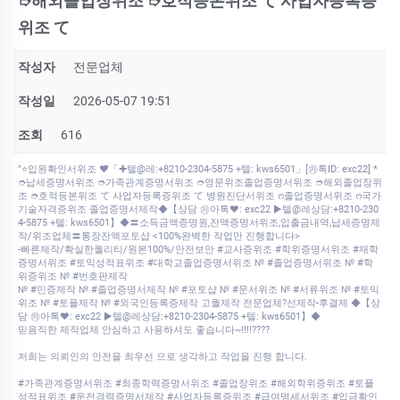
➮해외졸업장위조 ➮호적등본위조 て 사업자등록증
위조 て
작성자
전문업체
작성일
2026-05-07 19:51
조회
616
"⭐️입원확인서위조 ♥⃛「✚텔@레:+8210-2304-5875 +텔: kws6501」[㉸톡ID: exc22] *
➮납세증명서위조 ➮가족관계증명서위조 ➮영문위조졸업증명서위조 ➮해외졸업장위
조 ➮호적등본위조 て 사업자등록증위조 て 병원진단서위조 ᨻ졸업증명서위조 ᨻ국가
기술자격증위조 졸업증명서제작◆【상담 ㉸아톡♥: exc22 ▶텔@레상담:+8210-230
4-5875 +텔: kws6501】◆〓소득금액증명원,잔액증명서위조,입출금내역,납세증명제
작/위조업체〓통장잔액포토샵 <100%완벽한 작업만 진행합니다>
-빠른제작/확실한퀄리티/원본100%/안전보안 #교사증위조 #학위증명서위조 #재학
증명서위조 #토익성적표위조 #대학교졸업증명서위조 № #졸업증명서위조 № #학
위증위조 № #번호판제작
№ #민증제작 № #졸업증명서제작 № #포토샵 № #문서위조 № #서류위조 № #토익
위조 № #토플제작 № #외국인등록증제작 고퀄제작 전문업체?선제작-후결제 ◆【상
담 ㉸아톡♥: exc22 ▶텔@레상담:+8210-2304-5875 +텔: kws6501】◆
믿음직한 제작업체 안심하고 사용하셔도 좋습니다~!!!!????
저희는 의뢰인의 안전을 최우선 으로 생각하고 작업을 진행 합니다.
#가족관계증명서위조 #최종학력증명서위조 #졸업장위조 #해외학위증위조 #토플
성적표위조 #운전경력증명서제작 #사업자등록증위조 #급여명세서위조 #입금확인