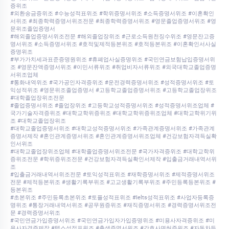
증위조
#외환송금증위조 #수능성적표위조 #학위증명서위조 #소득증명서위조 #이혼확인
서위조 #최종학력증명서위조전문 #최종학력증명서위조 #영문졸업증명서위조 #영
문위조졸업증명서
#해외졸업증명서위조전문 #해외졸업장위조 #근로소득원천징수위조 #영문잔고증
명서위조 #소득증명서위조 #호적및제적등본위조 #호적등본위조 #이혼확인서사실
증명위조
#부가가치세과표준증명원위조 #휴폐업사실증명위조 #국민연금보험납입증명서위
조 #영문잔액증명서위조 #이민서류위조 #취업비자서류위조 #외국대학교졸업증명
서위조업체
#통화내역위조 #국가공인자격증위조 #운전경력증명서위조 #성적증명서위조 #토
익성적위조 #영문위조졸업증명서 #고등학교졸업증명서위조 #고등학교졸업장위조
#대학졸업장위조전문
#졸업증명서위조 #졸업장위조 #고등학교성적증명서위조 #성적증명서위조업체 #
국가기술자격증위조 #대학교학위증위조 #대학교학위증위조업체 #대학교학위기위
조 #대학교졸업장위조
#대학교졸업증명서위조 #대학교성적증명서위조 #가족관계증명서위조 #가족관계
증명서제작 #혼인관계증명서위조 #혼인관계증명서위조업체 #건강보험자격득실확
인서위조
#대학교졸업장위조업체 #대학졸업증명서위조전문 #국가자격증위조 #대학교학위
증위조전문 #학위증위조전문 #건강보험자격득실확인서제작 #입출금거래내역서위
조
#입출금거래내역서위조전문 #토익성적표위조 #재학증명서위조 #제적증명서위조
전문 #제적등본위조 #생활기록부위조 #고교생활기록부위조 #주민등록등본위조 #
등본위조
#초본위조 #주민등록초본위조 #토플성적표위조 #Ielts성적표위조 #사업자등록증
명위조 #통장거래내역서위조 #공무원증위조 #재직증명서위조 #경력증명서위조전
문 #경력증명서위조
#국민연금가입증명서위조 #국민연금가입자가입증명위조 #미용사자격증위조 #미
용사자격증제작 #텝스성적표위조 #출생증명서위조 #간호사면허증위조 #자동차등