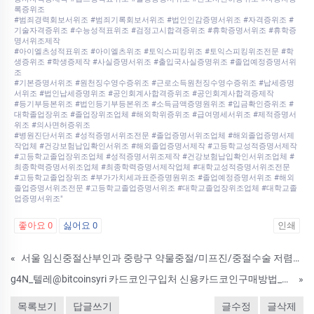
록증위조
#범죄경력회보서위조 #범죄기록회보서위조 #법인인감증명서위조 #자격증위조 #
기술자격증위조 #수능성적표위조 #검정고시합격증위조 #휴학증명서위조 #휴학증
명서위조제작
#아이엘츠성적표위조 #아이엘츠위조 #토익스피킹위조 #토익스피킹위조전문 #학
생증위조 #학생증제작 #사실증명서위조 #출입국사실증명위조 #졸업예정증명서위
조
#기본증명서위조 #원천징수영수증위조 #근로소득원천징수영수증위조 #납세증명
서위조 #법인납세증명위조 #공인회계사합격증위조 #공인회계사합격증제작
#등기부등본위조 #법인등기부등본위조 #소득금액증명원위조 #입금확인증위조 #
대학졸업장위조 #졸업장위조업체 #해외학위증위조 #급여명세서위조 #제적증명서
위조 #의사면허증위조
#병원진단서위조 #성적증명서위조전문 #졸업증명서위조업체 #해외졸업증명서제
작업체 #건강보험납입확인서위조 #해외졸업증명서제작 #고등학교성적증명서제작
#고등학교졸업장위조업체 #성적증명서위조제작 #건강보험납입확인서위조업체 #
최종학력증명서위조업체 #최종학력증명서제작업체 #대학교성적증명서위조전문
#고등학교졸업장위조 #부가가치세과표준증명원위조 #졸업예정증명서위조 #해외
졸업증명서위조전문 #고등학교졸업증명서위조 #대학교졸업장위조업체 #대학교졸
업증명서위조"
좋아요
0
싫어요
0
인쇄
«
서울 임신중절산부인과 중랑구 약물중절/미프진/중절수술 저렴하고 잘하는병원 임신초기자연낙태유도제 정품파는곳추천
g4N_텔레@bitcoinsyri 카드코인구입처 신용카드코인구매방법_g3K
»
목록보기
답글쓰기
글수정
글삭제