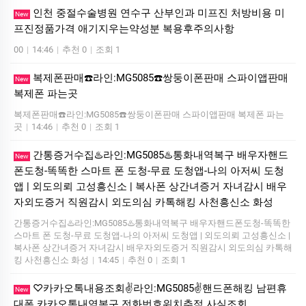
인천 중절수술병원 연수구 산부인과 미프진 처방비용 미
New
프진정품가격 애기지우는약성분 복용후주의사항
00
|
14:46
|
추천 0
|
조회 1
복제폰판매☎️라인:MG5085☎️쌍둥이폰판매 스파이앱판매
New
복제폰 파는곳
복제폰판매☎️라인:MG5085☎️쌍둥이폰판매 스파이앱판매 복제폰 파는
곳
|
14:46
|
추천 0
|
조회 1
간통증거수집♨️라인:MG5085♨️통화내역복구 배우자핸드
New
폰도청-똑똑한 스마트 폰 도청-무료 도청앱-나의 아저씨 도청
앱 | 외도의뢰 고성흥신소 | 복사폰 상간녀증거 자녀감시 배우
자외도증거 직원감시 외도의심 카톡해킹 사천흥신소 화성
간통증거수집♨️라인:MG5085♨️통화내역복구 배우자핸드폰도청-똑똑한
스마트 폰 도청-무료 도청앱-나의 아저씨 도청앱 | 외도의뢰 고성흥신소 |
복사폰 상간녀증거 자녀감시 배우자외도증거 직원감시 외도의심 카톡해
킹 사천흥신소 화성
|
14:45
|
추천 0
|
조회 1
♡카카오톡내용조회✌️라인:MG5085✌️핸드폰해킹 남편휴
New
대폰 카카오톡내역복구 전화번호위치추적 사실조회