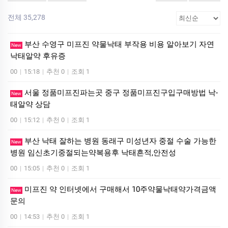
전체 35,278
부산 수영구 미프진 약물낙태 부작용 비용 알아보기 자연
New
낙­태알약 후유증
00
|
15:18
|
추천 0
|
조회 1
서울 정품미프진파는곳 중구 정품미프진구입구매방법 낙­
New
태알약 상담
00
|
15:12
|
추천 0
|
조회 1
부산 낙태 잘하는 병원 동래구 미성년자 중절 수술 가능한
New
병원 임신초기중절되는약복용후 낙태흔적,안전성
00
|
15:05
|
추천 0
|
조회 1
미프진 약 인터넷에서 구매해서 10주약물낙태약가격금액
New
문의
00
|
14:53
|
추천 0
|
조회 1