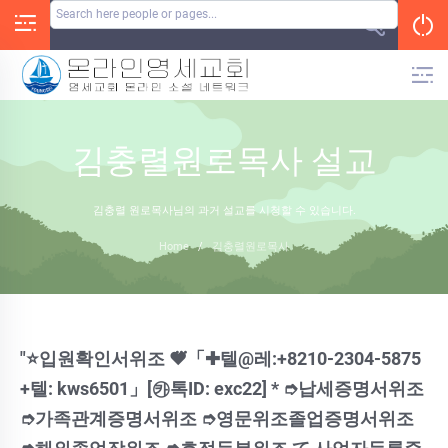
Skip
to
content
김충렬원로목사 설교
김충렬 원로목사님의 과거 설교를 시청할 수 있습니다.
Home
/
김충렬원로목사
"⭐️입원확인서위조 ♥⃛「✚텔@레:+8210-2304-5875
+텔: kws6501」[㉸톡ID: exc22] * ➮납세증명서위조
➮가족관계증명서위조 ➮영문위조졸업증명서위조