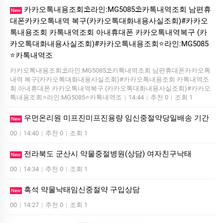
카카오톡내용조회⛱️라인:MG5085⛱️카톡내역조회 남편휴
New
대폰카카오톡내역 복구(카카오톡대화내용사실조회)#카카오
톡내용조회 카톡내역조회 아내휴대폰 카카오톡내역복구 (카
카오톡대화내용사실조회)#카카오톡내용조회⭐라인:MG5085
⭐카톡내역조
카카오톡내용조회⛱️라인:MG5085⛱️카톡내역조회 남편휴대폰카카오톡
내역 복구(카카오톡대화내용사실조회)#카카오톡내용조회 카톡내역조
회 아내휴대폰 카카오톡내역복구 (카카오톡대화내용사실조회)#카카오
톡내용조회⭐라인:MG5085⭐카톡내역조
|
14:44
|
추천 0
|
조회 1
우먼온리원 미프진미프진용량 임신중절약당일배송 기간
New
00
|
14:40
|
추천 0
|
조회 1
전라북도 군산시 약물중절병원(상담) 여자친구낙­태
New
00
|
14:34
|
추천 0
|
조회 1
흑석 약물낙태임신중절약 구입상담
New
00
|
14:27
|
추천 0
|
조회 1