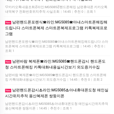
♡카카오톡내용조회✌️라인:MG5085✌️핸드폰해킹 남편휴대폰 카카오톡
내역복구 전화번호위치추적 사실조회
|
14:45
|
추천 0
|
조회 1
남편핸드폰포렌식☎라인:MG5085☎아내스마트폰해킹해
New
드립니다 스마트폰복제 스마트폰복제프로그램 카톡복제프로
그램
남편핸드폰포렌식☎라인:MG5085☎아내스마트폰해킹해드립니다 스마
트폰복제 스마트폰복제프로그램 카톡복제프로그램
|
14:45
|
추천 0
|
조회 1
남편바람 복제폰☎라인:MG5085☎핸드폰감시 핸드폰도
New
청 스마트폰해킹 카톡대화내용실시간보기 외도증거수집
남편바람 복제폰☎라인:MG5085☎핸드폰감시 핸드폰도청 스마트폰해
킹 카톡대화내용실시간보기 외도증거수집
|
14:45
|
추천 0
|
조회 2
남편핸드폰감시♨라인:MG5085♨아내휴대폰도청 애인실
New
시간위치추적 용산복제폰 쌍둥이폰
남편핸드폰감시♨라인:MG5085♨아내휴대폰도청 애인실시간위치추적
용산복제폰 쌍둥이폰
|
14:45
|
추천 0
|
조회 1