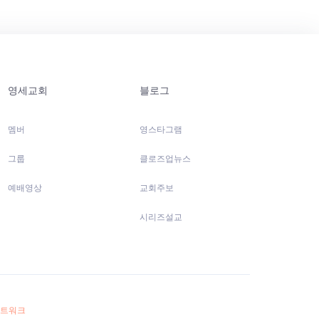
영세교회
블로그
멤버
영스타그램
그룹
클로즈업뉴스
예배영상
교회주보
시리즈설교
네트워크