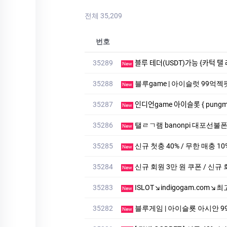
전체 35,209
번호
35289
블루 테더(USDT)가능 {카턱 탤 레
New
35288
블루game | 아이슬럿 99억젝팟
New
35287
인디언game 아이슬롯 { pungm.com
New
35286
탤ㄹㄱ램 banonpi 대포선불
New
35285
신규 첫충 40% / 무한 매충 10
New
35284
신규 회원 3만 원 쿠폰 / 신규 
New
35283
ISLOT↘indigogam.com
New
35282
블루게­임 | 아이슬룟 아시안 99억잭
New