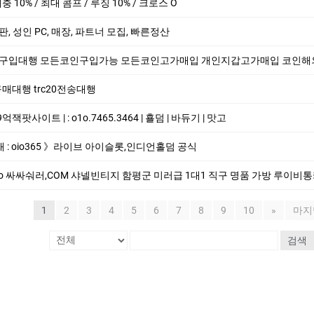
 매충 10% / 최대 콤프 / 루징 10% / 크로스 O
 총판, 성인 PC, 매장, 파트너 모집, 빠른정산
코인구입대행 모든코인구입가능 모든코인고가매입 개인지갑고가매입 코인해외지갑매입 trc20
20구매대행 trc20전송대행
­팟사이트 | : o1o.7465.3464 | 횰덤 | 바듀기 | 맛고
래 : oio365 》라이브 아이슬롯,인디언홀덤 공식
싸싸숴러,COM 샤넬빈티지 함평군 미러급 1대1 직구 명품 가방 루이비통카드지갑 남성명
1
2
3
4
5
6
7
8
9
10
»
마지
검색