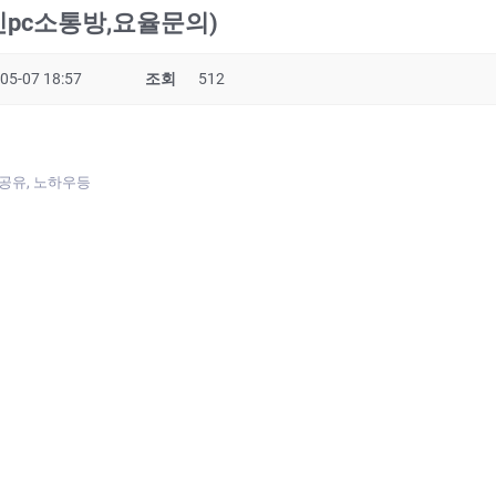
인pc소통방,요율문의)
05-07 18:57
조회
512
상공유, 노하우등