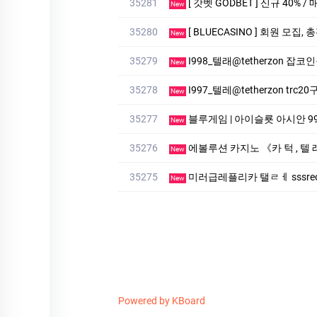
35281
[ 갓벳 GODBET ] 신규 40% /
New
35280
[ BLUECASINO ] 회원 모집,
New
35279
I998_텔래@tetherzon 잡
New
35278
I997_텔레@tetherzon trc
New
35277
블루게­임 | 아이슬룟 아시안 99억잭
New
35276
에볼루션 카­지노 《카 턱 , 텔 
New
35275
미러급레플리카 탤ㄹㅔ sssreo 
New
Powered by KBoard