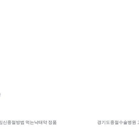
넷
임신중절방법 먹는낙­태약 정품