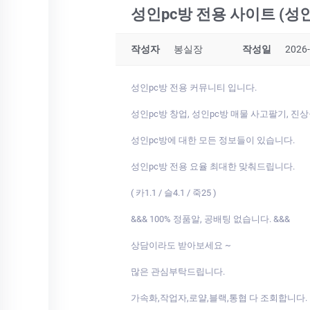
성인pc방 전용 사이트 (성
작성자
봉실장
작성일
2026-
성인pc방 전용 커뮤니티 입니다.
성인pc방 창업, 성인pc방 매물 사고팔기, 진
성인pc방에 대한 모든 정보들이 있습니다.
성인pc방 전용 요율 최대한 맞춰드립니다.
( 카1.1 / 슬4.1 / 죽25 )
&&& 100% 정품알, 공배팅 없습니다. &&&
상담이라도 받아보세요 ~
많은 관심부탁드립니다.
가속화,작업자,로얄,블랙,통협 다 조회합니다.