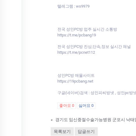
텔레그램 : ws9979
전국 성인PC방 업주 실시간 소통방
https://t.me/pcbang19
전국 성인PC방 진상,단속,정보 실시간 채널
https://t.me/pcnet112
성인PC방 매물사이트
https://19pcbang.net
구글(네이버)검색 : 성인피씨방넷 , 성인pc방
좋아요
0
싫어요
0
«
경기도 임신중절수술가능병원 군포시 낙태
목록보기
답글쓰기