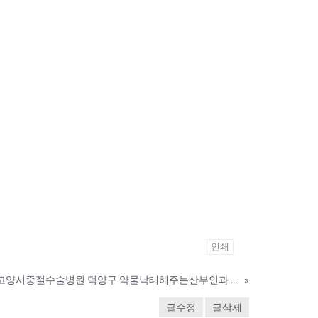
인쇄
경기도중절수술병원 고양시중절수술병원 덕양구 약물낙태해주는산부인과 부작용후유증없는유산유도제구하기
»
글수정
글삭제