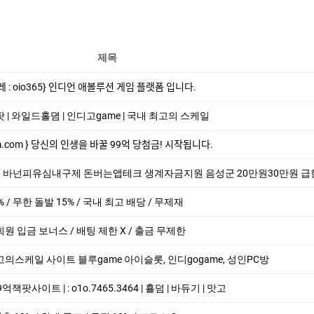
제목
 : oio365} 인디언 애볼루션 게임 플랫폼 입니다.
 | 와일드홀뎜 | 인디­고game | 국내 최고의 스케일
 } 당신의 인생을 바꿀 99억 당첨금! 시작됩니다.
폰 바넌피유심내구제 돈버는앱테크 생계자금지원 음성군 20만원30만원 급한돈드려
% / 무한 돌발 15% / 국내 최고 배당 / 무제재
회원 입금 보너스 / 배팅 제한 X / 출금 무제한
↘최고의스케일 사이트 블루game 아이슬­롯, 인디gogame, 성인PC방
­팟사이트 | : o1o.7465.3464 | 횰덤 | 바듀기 | 맛고