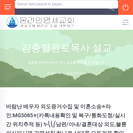
Skip
to
content
김충렬원로목사 설교
김충렬 원로목사님의 과거 설교를 시청할 수 있습니다.
Home
/
김충렬원로목사
바람난 배우자 외도증거수집 및 이혼소송⭐라
인:MG5085⭐(카톡내용확인 및 복구/통화도청/실시
간 위치추적 등) ✨⎝⎝⎛남편/아내/결혼대상 외도,불륜