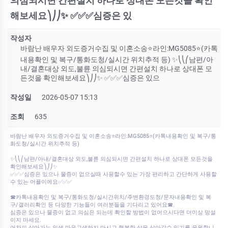
의심되시면 간편설치 하나로 상대폰 모든것을 확인
해보세요⎞⎠⎠✨ ✅✅✅심증은 있
작성자
바람난 배우자 외도증거수집 및 이혼소송⭐라인:MG5085⭐(카톡
내용확인 및 복구/통화도청/실시간 위치추적 등) ✨⎝⎝⎛남편/아
내/결혼대상 외도,불륜 의심되시면 간편설치 하나로 상대폰 모
든것을 확인해보세요⎞⎠⎠✨ ✅✅✅심증은 있으
작성일
2026-05-07 15:13
조회
635
바람난 배우자 외도증거수집 및 이혼소송⭐라인:MG5085⭐(카톡내용확인 및 복구/통
화도청/실시간 위치추적 등)
✨⎝⎝⎛남편/아내/결혼대상 외도,불륜 의심되시면 간편설치 하나로 상대폰 모든것을
확인해보세요⎞⎠⎠✨
✅✅✅심증은 있으나 물증이 없으실때 사용할수 있는 가장 편리하고 간단하게 사용할
수 있는 어플이에요✅✅✅
☎카톡내용확인 및 복구/통화도청/실시간위치/주변환경도청/문자내용확인 및 복
구/갤러리확인 등 다양한 기능들이 여러분들을 기다리고 있어요☎.
심증은 있으나 물증이 없고 의심은 되는데 확인할 방법이 없어으시다면 더이상 망설
이지 마세요.
어차피 살아가는 인생 마음고생하지 마시고 행복한 삶을 살아갈수 있기를 응원합니