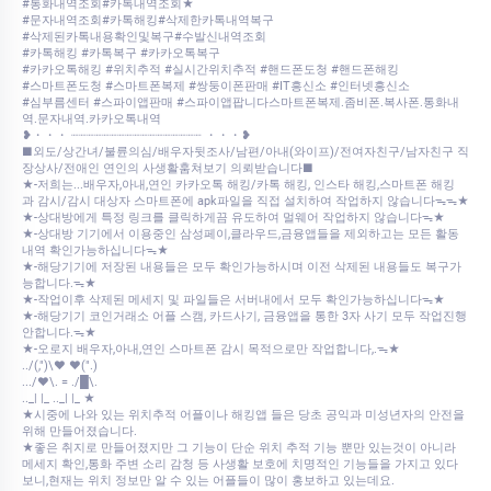
#통화내역조회#카톡내역조회★
#문자내역조회#카톡해킹#삭제한카톡내역복구
#삭제된카톡내용확인및복구#수발신내역조회
#카톡해킹 #카톡복구 #카카오톡복구
#카카오톡해킹 #위치추적 #실시간위치추적 #핸드폰도청 #핸드폰해킹
#스마트폰도청 #스마트폰복제 #쌍둥이폰판매 #IT흥신소 #인터넷흥신소
#심부름센터 #스파이앱판매 #스파이앱팝니다스마트폰복제.좀비폰.복사폰.통화내
역.문자내역.카카오톡내역
❥・・・ ┈┈┈┈┈┈┈┈┈┈┈┈┈┈┈┈┈ ・・・❥
■외도/상간녀/불륜의심/배우자뒷조사/남편/아내(와이프)/전여자친구/남자친구 직
장상사/전애인 연인의 사생활훔쳐보기 의뢰받습니다■
★-저희는...배우자,아내,연인 카카오톡 해킹/카톡 해킹, 인스타 해킹,스마트폰 해킹
과 감시/감시 대상자 스마트폰에 apk파일을 직접 설치하여 작업하지 않습니다ᯓᯓ★
★-상대방에게 특정 링크를 클릭하게끔 유도하여 멀웨어 작업하지 않습니다ᯓ★
★-상대방 기기에서 이용중인 삼성페이,클라우드,금융앱들을 제외하고는 모든 활동
내역 확인가능하십니다ᯓ★
★-해당기기에 저장된 내용들은 모두 확인가능하시며 이전 삭제된 내용들도 복구가
능합니다.ᯓ★
★-작업이후 삭제된 메세지 및 파일들은 서버내에서 모두 확인가능하십니다ᯓ★
★-해당기기 코인거래소 어플 스캠, 카드사기, 금융앱을 통한 3자 사기 모두 작업진행
안합니다.ᯓ★
★-오로지 배우자,아내,연인 스마트폰 감시 목적으로만 작업합니다,.ᯓ★
../(,")\♥ ♥(".)
.../♥\. = ./█\.
.._| |_ .._| |_ ★
★시중에 나와 있는 위치추적 어플이나 해킹앱 들은 당초 공익과 미성년자의 안전을
위해 만들어졌습니다.
★좋은 취지로 만들어졌지만 그 기능이 단순 위치 추적 기능 뿐만 있는것이 아니라
메세지 확인,통화 주변 소리 감청 등 사생활 보호에 치명적인 기능들을 가지고 있다
보니,현재는 위치 정보만 알 수 있는 어플들이 많이 홍보하고 있는데요.