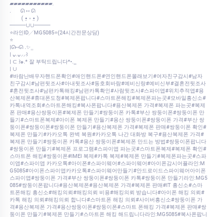
▰▰▰▰▰▰▰▰▰▰▰.⠀
.⠀⠀ ᘏ ⑅ ᘏ
⠀⠀⠀( •̤ ༝ •̤ )
━━━∪∪━━━
⭐라인ID╱MG5085⭐(24시간전문상담)
⭐
|ᘏ⑅ᘏ .✨⸒⸒
| ᴗ͈.ᴗ͈⸝⸝꒱
| ⊂ ꒱๑.* 잘 부탁드립니다*•.¸¸
| ∪
#바람난배우자핸드폰확인#애인핸드폰#연인핸드폰몰래보기#여자친구감시#남자
친구감시#남편뒷조사#아내뒷조사#동호회바람#예비신랑#예비신부#결혼전뒷조사
#혼전뒷조사#남편카톡해킹#남편카톡확인#사람뒷조사#스파이앱#위치추적앱#용
산복제폰#휴대폰도청#복제폰팝니다#스마트폰해킹#복제폰파는곳#모바일흥신소#
카톡내역조회#스마트폰해킹#복사폰팝니다#용산복제폰 가격#복제폰 파는곳#복제
폰 판매#용산쌍둥이폰#복제폰 만들기#쌍둥이폰 카톡#부산 쌍둥이폰#쌍둥이폰 만
들기#스마트폰복제#아이폰 복제폰 만들기#용산 쌍둥이폰#쌍둥이폰 가격#부산 쌍
둥이폰#쌍둥이폰#쌍둥이폰 만들기#용산복제폰 가격#복제폰 판매#쌍둥이폰 확인#
복제폰 만들기#카카오톡 완벽 복원#카카오톡 나간 대화방 복구#용산복제폰 가격#
복제폰 만들기#쌍둥이폰 카톡#용산 쌍둥이폰#복제폰 만드는 방법#쌍둥이폰팝니다
#쌍둥이폰 만들기#복제폰 프로그램#스파이앱 파는곳#스마트폰복제#복제폰 확인#
스마트폰 해킹#쌍둥이폰#IMEI 복제#카톡 복제#복제폰 만들기#복제폰파는곳#스파
이앱#스파이앱 카카오톡#아이폰#스파이웨어#스파이웨어#아이폰감시어플라인:M
G5085#아이폰스파이앱카카오톡#스파이웨어만들기#안드로이드스파이웨어아이폰
스파이앱#쌍둥이폰 가격#부산 쌍둥이폰#쌍둥이폰 카톡#쌍둥이폰 만들기라인:MG5
085#쌍둥이폰팝니다#용산복제폰#용산복제폰 가격#복제폰 판매#IT 흥신소#스마
트폰해킹 흥신소#해킹의뢰#해킹의뢰 비용#해킹의뢰 받습니다#아이폰 해킹 의뢰#
카톡 해킹 의뢰#해킹의뢰 합니다#스마트폰 해킹 의뢰#사이버흥신소#쌍둥이폰 가
격#용산복제폰 가격#용산쌍둥이폰#쌍둥이폰#스마트 폰해킹 가격#복제폰 판매#쌍
둥이폰 만들기#복제폰 만들기#스마트폰 해킹 해드립니다라인:MG5085#복사폰팝니