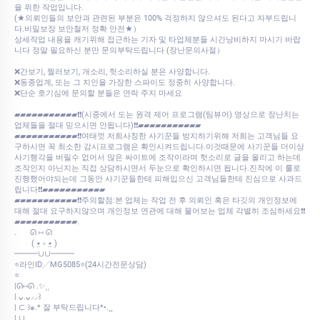
을 위한 작업입니다.
(★의뢰인들의 보안과 관련된 부분은 100% 걱정하지 않으셔도 된다고 자부드립니
다.비밀보장 보안철저 정확 안전★）
상세작업 내용을 캐기위해 접근하는 기자 및 타업체분들 시간낭비하지 마시기 바랍
니다 정말 필요하신 분만 문의부탁드립니다 (장난문의사절）
❌간보기, 찔러보기, 개소리, 헛소리하실 분은 사양합니다.
❌동종업계, 또는 그 지인을 가장한 스파이도 정중히 사양합니다.
❌단순 호기심에 문의할 분들은 연락 주지 마세요
▰▰▰▰▰▰▰▰▰▰▰❗❗(시중에서 도는 원격 제어 프로그램(팀뷰어) 영상으로 장난치는
업체들을 절대 믿으시면 안됩니다)❗❗▰▰▰▰▰▰▰▰▰▰▰
▰▰▰▰▰▰▰▰▰▰▰❗❗여태껏 저희사칭한 사기꾼들 방지하기위해 저희는 고객님들 요
구하시면 꼭 최소한 감시프로그램은 확인시켜드립니다.이것때문에 사기꾼들 더이상
사기행각을 버릴수 없어서 많은 싸이트에 조작이라며 헛소리로 글을 올리고 하는데
조작인지 아닌지는 직접 상담하시면서 두눈으로 확인하시면 됩니다.진작에 이 룰로
진행했어야되는데 그동안 사기꾼들한테 피해입으신 고객님들한테 진심으로 사과드
립니다❗❗▰▰▰▰▰▰▰▰▰▰▰
▰▰▰▰▰▰▰▰▰▰▰❗❗주의할점:본 업체는 작업 전 후 의뢰인 혹은 타깃의 개인정보에
대해 절대 요구하지않으며 개인정보 연관에 대해 물어보는 업체 각별히 조심하세요❗❗
▰▰▰▰▰▰▰▰▰▰▰.⠀
.⠀⠀ ᘏ ⑅ ᘏ
⠀⠀⠀( •̤ ༝ •̤ )
━━━∪∪━━━
⭐라인ID╱MG5085⭐(24시간전문상담)
⭐
|ᘏ⑅ᘏ .✨⸒⸒
| ᴗ͈.ᴗ͈⸝⸝꒱
| ⊂ ꒱๑.* 잘 부탁드립니다*•.¸¸
| ∪