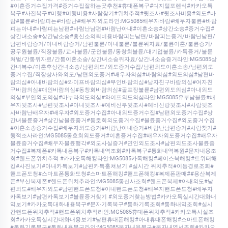
#이혼증거수집가격#증거수집잘하는곳추천#휴대폰복구#디지털포렌식#카카오톡
복구#사진복구#미행#미행비용#사람찾기#위치추적#뒷조사#뒷조사비용#외도#바
람#불륜#바람피는#바람난#배우자외도라인:MG5085배우자바람#배우자불륜#바람
피는아내#바람피는남편#바람난남편#바람난아내#이혼소송#상간소송#증거수집#
상간녀소송#상간남소송#흥신소의뢰비용바람피는남편/바람피는증거/바람난남편/
남편바람증거/아내바람증거/남편불륜/아내불륜/불륜위자료/불륜이혼/불륜증거/
공무원불륜/직장불륜/교사불륜/군인불륜/동창회불륜/대기업불륜/카톡증거/불륜
처벌/간통위자료/간통이혼소송/상간녀소송위자료/상간녀소송증거라인:MG5085상
간녀복수/이혼후상간녀소송/남편외도/외도증거수집/남편외도이혼소송/남편외도
증거수집/직장상사와외도/남편외도증거#배우자의심#바람의심#외도의심#남편바
람의심#아내바람의심#와이프바람의심#부인바람의심#남자친구바람의심#여자친
구바람의심#애인바람의심#동창회바람의심#골프장불륜#남편외도의심#아내외도
의심#부인외도의심#마누라외도의심#와이프외도의심라인:MG5085유부남불륜#배
우자뒷조사#남편뒷조사#아내뒷조사#예비신부뒷조사#예비신랑뒷조사#사람뒷조
사바람난배우자#배우자#외도증거수집#아내외도증거수집#남편외도증거수집#상
간녀불륜증거#상간남불륜증거#동호회외도증거수집#불륜증거수집#외도증거수집
#이혼소송증거수집#배우자외도증거#바람난아내증거#바람난남편증거#사람찾기#
행적조사라인:MG5085동호회외도증거#이혼증거수집#배우자외도증거수집#배우자
불륜증거수집#배우자불륜행각#외도사실증거#연인외도조사#남편외도조사불륜증
거수집#복제폰#카톡내용복구#카톡내역조회#카톡복구#통화내역복원#문자내용조
회#핸드폰위치추적 #카카오톡해킹라인:MG5085카톡해킹#페이스북해킹#트위터해
킹#사진보기#아내카톡보기#남편카톡훔쳐보기 #실시간 위치추적#이동경로조회#
핸드폰도청#스마트폰통화도청#스마트폰해킹#핸드폰해킹#복제폰판매##용산복제
폰#부산복제폰#핸드폰위치추라인:MG5085통신사조회#핸드폰복제#아내외도#남
편외도#배우자외도#남편핸드폰도청#아내핸드폰도청#배우자핸드폰도청#배우자
카톡보기#남편카톡보기#불륜증거찾기 #외도증거찾는방법#카카오톡실시간대화내
역보기#카카오톡대화내용복구#문자기록복구#통화기록조회#통화내역조회#실시
간핸드폰위치추적#핸드폰위치추적라인:MG5085휴대폰위치추적#카카오톡사실조
회#카카오톡실시간대화내용보기#남편휴대폰해킹#아내휴대폰해킹#스마트폰해킹
#통화기록복구#통화내용복구라인:MG5085문자내용복구#문자내역서조회#카카오