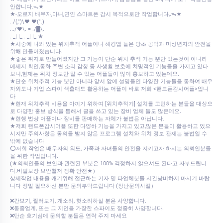
안합니다.ᯓ★
★-오로지 배우자,아내,연인 스마트폰 감시 목적으로만 작업합니다,.ᯓ★
../(,")\♥ ♥(".)
.../♥\. = ./█\.
.._| |_ .._| |_ ★
★시중에 나와 있는 위치추적 어플이나 해킹앱 들은 당초 공익과 미성년자의 안전을
위해 만들어졌습니다.
★좋은 취지로 만들어졌지만 그 기능이 단순 위치 추적 기능 뿐만 있는것이 아니라
메세지 확인,통화 주변 소리 감청 등 사생활 보호에 치명적인 기능들을 가지고 있다
보니,현재는 위치 정보만 알 수 있는 어플들이 많이 홍보하고 있는데요.
★단순 위치추적 기능 뿐만 아니라 앞서 앞에 설명들인 다양한 기능들을 통화여 배우
자외도나 기업 스파이 색출애도 활용하는 어플이 바로 저희 <핸드폰감시어플>입니
다
★현재 위치추적 비용을 아끼기 위하여 [위치추적기] 설치를 고민하는 분들을 대상으
로 다양한 홍보 방식을 통해서 글을 쓰고 있는 장비 업체 들도 많은데요.
★현행 법상 어플이나 장비를 판매하는 자체가 불법은 아닙니다.
★저희 핸드폰감시어플 또한 다양하 기능을 가지고 있고,많은 분들이 활용하고 있으
시지만 주의사항은 동의를 받지 않은 프로그램 설치와 위치 정보 관제는 불법일 수
밖에 없습니다
⭕저희 작업은 배우자의 외도, 가족과 자녀들의 안전을 지키고자 하시는 의뢰인분들
을 위한 작업입니다.
(★의뢰인들의 보안과 관련된 부분은 100% 걱정하지 않으셔도 된다고 자부드립니
다.비밀보장 보안철저 정확 안전★）
상세작업 내용을 캐기위해 접근하는 기자 및 타업체분들 시간낭비하지 마시기 바랍
니다 정말 필요하신 분만 문의부탁드립니다 (장난문의사절）
❌간보기, 찔러보기, 개소리, 헛소리하실 분은 사양합니다.
❌동종업계, 또는 그 지인을 가장한 스파이도 정중히 사양합니다.
❌단순 호기심에 문의할 분들은 연락 주지 마세요