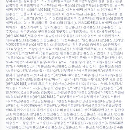
송파복제폰| 송파흥신소| 스마트폰해킹복제폰| 스마트폰해킹업체 실종| 쌍둥이폰강
남복제폰| 에프원복제폰 여주복제폰| 여주흥신소| 영등포복제폰| 용인복제폰| 원주복
제폰| 원주흥신소(라인:MG5085)위치조회| 이천복제폰| 이천흥신소 인천복제폰| 인
천흥신소| 입출국조회 재산조회| 전과조회| 전주복제폰| 전주흥신소| 정읍복제폰| 정
읍흥신소| 주소찾기| 증거수집| 직장조회| 진료기록| 창원복제폰| 창원흥신소| 춘천복
제폰| 카드내역| 카톡대화내용| 택배조회| 해결사(라인:MG5085)해킹복제폰| 휴대폰
위치찾기| 흥신소카톡해킹| 경기도흥신소| 경남흥신소| 경북흥신소| 경주흥신소| 공
주흥신소| 광주흥신소| 구리흥신소| 대구흥신소 대전흥신소| 민간조사| 부산흥신소
(라인:MG5085)서울흥신소| 성남흥신소| 수원흥신소| 시흥흥신소| 에프원민간조사|
에프원흥신소| 용인흥신소 울산흥신소| 의정부흥신소| 일산흥신소| 전남흥신소(라인:
MG5085)전북흥신소| 제주흥신소| 진해흥신소| 천안흥신소| 충남흥신소| 충북흥신
소| 파주흥신소| 포항흥신소 학력조회| 실시간위치추적| 위치추적| 카카오톡내용| 카
카오톡해킹라인:MG5085)핸드폰도청| 핸드폰고민상담 흥신소 사람찾기 사람찾습니
다/흥신소/스마트흥신소/모바일흥신소 심부름/이성문제/부부문제/통화내역(라인:
MG5085)문자내역/통화음성/녹취/바람/외도/불륜/증거 흥신소 비용/흥신소 사람
찾기/사이버흥신소/국제흥신소/수상한흥신소 흥신소 사람 찾기 비용/흥신소 뒷조
사/흥신소 가격/흥신소 알바 흥신소란/심부름센터/심부름센터비용/심부름센터 사
람찾기/심부름센터 뒷조사 흥신소(라인:MG5085흥신소비용/흥신소의뢰비용/흥신
소가격 뒷조사방법/뒷조사 비용/마누라바람/아내의 외도/주부외도/주부 외도 경험
(라인:MG5085)남편의 외도 인터넷흥신소/사이버흥신소/흥신소/마누라/외도증거/
외도증거포착/외도사진/간통증거/간통증거잡으려면?/청주흥신소/청원흥신소((라
인:MG5085)보은흥신소/영동흥신소 화천심부름센터/춘천심부름센터/홍천심부름센
터/횡성심부름센터(라인:MG5085양구심부름센터/인제심부름센터/고성심부름센
터/속초심부름센터/양양심부름센터/평창심부름센터/정선심부름센터/강릉심부름
센터(라인:MG5085)동해심부름센터/삼척심부름센터/태백심부름센터/영월심부름
센터/용인수지흥신소 용인기흥흥신소 비봉흥신소(라인:MG5085)장안흥신소 팔탄흥
신소 매송흥신소 향남흥신소 병점흥신소 능동흥신소 진안흥신소 목동흥신소 송산흥
신소 화천흥신소(라인:MG5085)춘천흥신소/홍천흥신소/횡성흥신소/양구흥신소/인
제흥신소 고성흥신소 속초흥신소/양양흥신소/평창흥신소/정선흥신소(라인:MG508
5)강릉흥신소/동해흥신소#서울 흥신소/인천흥신소 대구흥신소 대전흥신소/광주흥