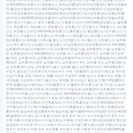
외도증거포착/외도사진/간통증거/간통증거잡으려면?/청주흥신소/청원흥신소((라
인:MG5085)보은흥신소/영동흥신소 화천심부름센터/춘천심부름센터/홍천심부름센
터/횡성심부름센터(라인:MG5085양구심부름센터/인제심부름센터/고성심부름센
터/속초심부름센터/양양심부름센터/평창심부름센터/정선심부름센터/강릉심부름
센터(라인:MG5085)동해심부름센터/삼척심부름센터/태백심부름센터/영월심부름
센터/용인수지흥신소 용인기흥흥신소 비봉흥신소(라인:MG5085)장안흥신소 팔탄흥
신소 매송흥신소 향남흥신소 병점흥신소 능동흥신소 진안흥신소 목동흥신소 송산흥
신소 화천흥신소(라인:MG5085)춘천흥신소/홍천흥신소/횡성흥신소/양구흥신소/인
제흥신소 고성흥신소 속초흥신소/양양흥신소/평창흥신소/정선흥신소(라인:MG508
5)강릉흥신소/동해흥신소#서울 흥신소/인천흥신소 대구흥신소 대전흥신소/광주흥
신소/부산흥신소/강남흥신소/울산흥신소/심부름센터/잔심부름센터라인:MG5085)
심부름센터비용/심부름센터가격 심부름센터창업/서울 심부름센터/서울 심부름/인
천 심부름센터(라인:MG5085)인천 심부름 대구 심부름센터/대구 심부름/대구심부
름/대전 심부름/대전 심부름센터/대전심부름해주세요/대전 심부름말씀(라인:MG50
85)광주 심부름센터/광주 심부름/부산 심부름센터 부산 심부름 부산 심부름대행/강
남 심부름센터/강남 심부름센터/울산 심부름/울산 심부름센터(라인:MG5085)증거
수집의 필요성/스마트폰으로 바람피우는 사례 가정불륜의 심각성/이혼소송 위자료
지급/이혼율 급증/바람피는 확률 이성간 어장관리 현황/남녀간 뒤통수치는 현황/자
녀의일탈 이성문제/오해가 불러오는 문제들/증거수집의 필요성/간통이혼법률정보
부부/법률상담/이혼상담/스마트불륜연구소/불륜포착/이혼소송/증거수집/소송(라
인:MG5085위자료/양육권/재산분할/외도/비밀보장/심부름센터/심부름센타/바람
증거/ 사이버흥신소/인터넷흥신소(라인:MG5085)온라인흥신소/핸드폰해킹/스마트
폰해킹/아이폰해킹/안드로이드해킹/문자훔쳐보기/문자해킹 카톡해킹/카톡보기 카
카오톡해킹/카카오톡보기/카톡훔쳐보기/카카오톡훔쳐보기(라인:MG5085)여자친
구카톡/남자친구카톡/카톡몰래보기/카카오톡몰래보기 통화내역/핸드폰통화내역/
통화녹취/음성녹취 음성통화녹취/음성녹음/몰카/몰래카메라/바람증거(라인:MG50
85)불륜증거/이혼소송/이혼증거/태국 방콕 호주 캐나다 오스트레일리아 중국 카카
오톡 카톡/디지털포렌식/디지털포랜식/카톡복구/문자복구/핸드폰패턴해제 핸드폰
잠금해제 스마트폰 하드디스크분석 하드디스크사용기록 바람난남편 바람난아내/남
편조사 아내조사 바람 외도 외도증황 외도증거 이혼 이혼증거수집라인:MG5085)불