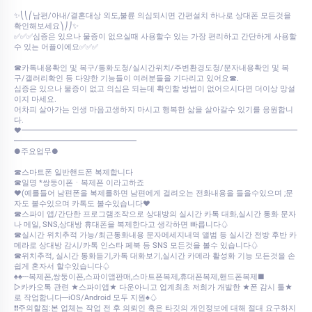
✨⎝⎝⎛남편/아내/결혼대상 외도,불륜 의심되시면 간편설치 하나로 상대폰 모든것을
확인해보세요⎞⎠⎠✨
✅✅✅심증은 있으나 물증이 없으실때 사용할수 있는 가장 편리하고 간단하게 사용할
수 있는 어플이에요✅✅✅
☎카톡내용확인 및 복구/통화도청/실시간위치/주변환경도청/문자내용확인 및 복
구/갤러리확인 등 다양한 기능들이 여러분들을 기다리고 있어요☎.
심증은 있으나 물증이 없고 의심은 되는데 확인할 방법이 없어으시다면 더이상 망설
이지 마세요.
어차피 살아가는 인생 마음고생하지 마시고 행복한 삶을 살아갈수 있기를 응원합니
다.
♥━━━━━━━━━━━━━━━━━━━━━━━━━━━━━━━━━━━━
━━━━━━━━━━━━━━━━
●주요업무●
☎스마트폰 일반핸드폰 복제합니다
☎일명 *쌍둥이폰ㆍ복제폰 이라고하죠
♥(예를들어 남편폰을 복제를하면 남편에게 걸려오는 전화내용을 들을수있으며 ;문
자도 볼수있으며 카톡도 볼수있습니다♥
☎스파이 앱/간단한 프로그램조작으로 상대방의 실시간 카톡 대화,실시간 통화 문자
나 메일, SNS,상대방 휴대폰을 복제한다고 생각하면 빠릅니다♤
☎실시간 위치추적 가능/최근통화내용 문자메세지내역 앨범 등 실시간 전방 후반 카
메라로 상대방 감시/카톡 인스타 페북 등 SNS 모든것을 볼수 있습니다♤
☎위치추적, 실시간 통화듣기,카톡 대화보기,실시간 카메라 활성화 기능 모든것을 손
쉽게 혼자서 할수있습니다♤
♠♠---복제폰,쌍둥이폰,스파이앱판매,스마트폰복제,휴대폰복제,핸드폰복제■
▷카카오톡 관련 ★스파이앱★ 다운아니고 업계최초 저희가 개발한 ★폰 감시 툴★
로 작업합니다---iOS/Android 모두 지원♠♤
❗❗주의할점:본 업체는 작업 전 후 의뢰인 혹은 타깃의 개인정보에 대해 절대 요구하지