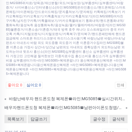
인:MG5085위자료/양육권/재산분할/외도/비밀보장/심부름센터/심부름센타/바람
증거/ 사이버흥신소/인터넷흥신소(라인:MG5085)온라인흥신소/핸드폰해킹/스마트
폰해킹/아이폰해킹/안드로이드해킹/문자훔쳐보기/문자해킹 카톡해킹/카톡보기 카
카오톡해킹/카카오톡보기/카톡훔쳐보기/카카오톡훔쳐보기(라인:MG5085)여자친
구카톡/남자친구카톡/카톡몰래보기/카카오톡몰래보기 통화내역/핸드폰통화내역/
통화녹취/음성녹취 음성통화녹취/음성녹음/몰카/몰래카메라/바람증거(라인:MG50
85)불륜증거/이혼소송/이혼증거/태국 방콕 호주 캐나다 오스트레일리아 중국 카카
오톡 카톡/디지털포렌식/디지털포랜식/카톡복구/문자복구/핸드폰패턴해제 핸드폰
잠금해제 스마트폰 하드디스크분석 하드디스크사용기록 바람난남편 바람난아내/남
편조사 아내조사 바람 외도 외도증황 외도증거 이혼 이혼증거수집라인:MG5085)불
륜 이혼소송 가정사 상간녀/상간남 남편외도 아내외도 증확상증거 외도하는남편 외
도하는아내 뒷조사 흥신소(라인:MG5085)심부름센터 흥신소 심부름센터 심부름센
타 가정고민 고민해결 철저한보안 각종자료수집 흥신소비용 흥신소가격 심부름센터
비용 심부름센터가격⭐라인:MG5085⭐복제폰팝니다 용산복제폰용산복제폰 ⭐라인:M
G5085⭐복제폰팝니다용산복제폰용산복제폰 ⭐라인:MG5085⭐복제폰팝니다용산복
제폰용산복제폰 ⭐라인:MG5085⭐복제폰팝니다용산복제폰용산복제폰 ⭐라인:MG508
5⭐복제폰팝니다
좋아요
0
싫어요
0
인쇄
«
바람난배우자 핸드폰도청 복제폰☎라인:MG5085☎실시간위치추적/통화내역확인/카카오톡해킹/불륜증거수집/사이버흥신소
배우자핸드폰도청 복제폰☎라인:MG5085☎남편아이폰도청앱/아내휴대폰도청/나의아저씨도청앱/온라인흥신소
»
목록보기
답글쓰기
글수정
글삭제