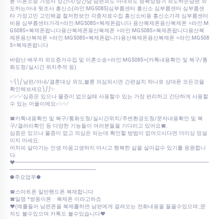
륜 이혼소송 가정사 상간녀/상간남 남편외도 아내외도 증확상증거 외도하는남편 외
도하는아내 뒷조사 흥신소(라인:MG5085)심부름센터 흥신소 심부름센터 심부름센
타 가정고민 고민해결 철저한보안 각종자료수집 흥신소비용 흥신소가격 심부름센터
비용 심부름센터가격⭐라인:MG5085⭐복제폰팝니다 용산복제폰용산복제폰 ⭐라인:M
G5085⭐복제폰팝니다용산복제폰용산복제폰 ⭐라인:MG5085⭐복제폰팝니다용산복
제폰용산복제폰 ⭐라인:MG5085⭐복제폰팝니다용산복제폰용산복제폰 ⭐라인:MG508
5⭐복제폰팝니다
바람난 배우자 외도증거수집 및 이혼소송⭐라인:MG5085⭐(카톡내용확인 및 복구/통
화도청/실시간 위치추적 등)
✨⎝⎝⎛남편/아내/결혼대상 외도,불륜 의심되시면 간편설치 하나로 상대폰 모든것을
확인해보세요⎞⎠⎠✨
✅✅✅심증은 있으나 물증이 없으실때 사용할수 있는 가장 편리하고 간단하게 사용할
수 있는 어플이에요✅✅✅
☎카톡내용확인 및 복구/통화도청/실시간위치/주변환경도청/문자내용확인 및 복
구/갤러리확인 등 다양한 기능들이 여러분들을 기다리고 있어요☎.
심증은 있으나 물증이 없고 의심은 되는데 확인할 방법이 없어으시다면 더이상 망설
이지 마세요.
어차피 살아가는 인생 마음고생하지 마시고 행복한 삶을 살아갈수 있기를 응원합니
다.
♥━━━━━━━━━━━━━━━━━━━━━━━━━━━━━━━━━━━━
━━━━━━━━━━━━━━━━
●주요업무●
☎스마트폰 일반핸드폰 복제합니다
☎일명 *쌍둥이폰ㆍ복제폰 이라고하죠
♥(예를들어 남편폰을 복제를하면 남편에게 걸려오는 전화내용을 들을수있으며 ;문
자도 볼수있으며 카톡도 볼수있습니다♥