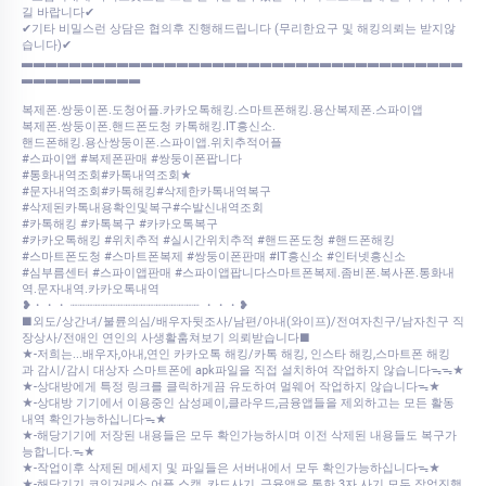
길 바랍니다✔
✔기타 비밀스런 상담은 협의후 진행해드립니다 (무리한요구 및 해킹의뢰는 받지않
습니다)✔
▃▃▃▃▃▃▃▃▃▃▃▃▃▃▃▃▃▃▃▃▃▃▃▃▃▃▃▃▃▃▃▃▃▃▃▃▃
▃▃▃▃▃▃▃▃▃▃
복제폰.쌍둥이폰.도청어플.카카오톡해킹.스마트폰해킹.용산복제폰.스파이앱
복제폰.쌍둥이폰.핸드폰도청 카톡해킹.IT흥신소.
핸드폰해킹.용산쌍둥이폰.스파이앱.위치추적어플
#스파이앱 #복제폰판매 #쌍둥이폰팝니다
#통화내역조회#카톡내역조회★
#문자내역조회#카톡해킹#삭제한카톡내역복구
#삭제된카톡내용확인및복구#수발신내역조회
#카톡해킹 #카톡복구 #카카오톡복구
#카카오톡해킹 #위치추적 #실시간위치추적 #핸드폰도청 #핸드폰해킹
#스마트폰도청 #스마트폰복제 #쌍둥이폰판매 #IT흥신소 #인터넷흥신소
#심부름센터 #스파이앱판매 #스파이앱팝니다스마트폰복제.좀비폰.복사폰.통화내
역.문자내역.카카오톡내역
❥・・・ ┈┈┈┈┈┈┈┈┈┈┈┈┈┈┈┈┈ ・・・❥
■외도/상간녀/불륜의심/배우자뒷조사/남편/아내(와이프)/전여자친구/남자친구 직
장상사/전애인 연인의 사생활훔쳐보기 의뢰받습니다■
★-저희는...배우자,아내,연인 카카오톡 해킹/카톡 해킹, 인스타 해킹,스마트폰 해킹
과 감시/감시 대상자 스마트폰에 apk파일을 직접 설치하여 작업하지 않습니다ᯓᯓ★
★-상대방에게 특정 링크를 클릭하게끔 유도하여 멀웨어 작업하지 않습니다ᯓ★
★-상대방 기기에서 이용중인 삼성페이,클라우드,금융앱들을 제외하고는 모든 활동
내역 확인가능하십니다ᯓ★
★-해당기기에 저장된 내용들은 모두 확인가능하시며 이전 삭제된 내용들도 복구가
능합니다.ᯓ★
★-작업이후 삭제된 메세지 및 파일들은 서버내에서 모두 확인가능하십니다ᯓ★
★-해당기기 코인거래소 어플 스캠, 카드사기, 금융앱을 통한 3자 사기 모두 작업진행