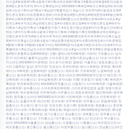
거수집#복제폰#카톡내용복구#카톡내역조회#카톡복구#통화내역복원#문자내용조
회#핸드폰위치추적 #카카오톡해킹라인:MG5085카톡해킹#페이스북해킹#트위터해
킹#사진보기#아내카톡보기#남편카톡훔쳐보기 #실시간 위치추적#이동경로조회#
핸드폰도청#스마트폰통화도청#스마트폰해킹#핸드폰해킹#복제폰판매##용산복제
폰#부산복제폰#핸드폰위치추라인:MG5085통신사조회#핸드폰복제#아내외도#남
편외도#배우자외도#남편핸드폰도청#아내핸드폰도청#배우자핸드폰도청#배우자
카톡보기#남편카톡보기#불륜증거찾기 #외도증거찾는방법#카카오톡실시간대화내
역보기#카카오톡대화내용복구#문자기록복구#통화기록조회#통화내역조회#실시
간핸드폰위치추적#핸드폰위치추적라인:MG5085휴대폰위치추적#카카오톡사실조
회#카카오톡실시간대화내용보기#남편휴대폰해킹#아내휴대폰해킹#스마트폰해킹
#통화기록복구#통화내용복구라인:MG5085문자내용복구#문자내역서조회#카카오
톡몰래보기#상간남조사라인:MG5085간녀조사#실시간위치추적#핸드폰음성통화도
청#핸드폰통화도청#SNS해킹| 간통| 갤럭시워치4복제폰| 거래처| 구로흥신소| 남자
친구| 라인해킹| 불륜의심남편| 스마프폰도청| 쌍둥이폰강남흥신소| 아내| 아이폰케
이스라인:MG5085아이폰해킹| 안드로이드해킹| 앱해킹| 어플외도| 영등포흥신소| 인
스타그램해킹| 일상| 전여자친| 직장상사 트위터해킹| 페이스북해킹| 폰해킹| 휴대폰
케이스| it복제폰| 강원복제폰| 강원흥신소| 계좌조회| 구로복제폰| 노원복제폰 노원
흥신소| 동대문복제폰| 동대문흥신소| 뒷조사(라인:MG5085)땅주인찾기| 떼인돈| 마
산복제폰| 마산흥신소| 모바일복제폰| 문자내용| 미행| 번호찾기| 병원기록| 복제폰카
톡해킹| 부천복제폰(라인:MG5085)부천흥신소| 사람찾기| 사이버복제폰 서울복제폰|
송파복제폰| 송파흥신소| 스마트폰해킹복제폰| 스마트폰해킹업체 실종| 쌍둥이폰강
남복제폰| 에프원복제폰 여주복제폰| 여주흥신소| 영등포복제폰| 용인복제폰| 원주복
제폰| 원주흥신소(라인:MG5085)위치조회| 이천복제폰| 이천흥신소 인천복제폰| 인
천흥신소| 입출국조회 재산조회| 전과조회| 전주복제폰| 전주흥신소| 정읍복제폰| 정
읍흥신소| 주소찾기| 증거수집| 직장조회| 진료기록| 창원복제폰| 창원흥신소| 춘천복
제폰| 카드내역| 카톡대화내용| 택배조회| 해결사(라인:MG5085)해킹복제폰| 휴대폰
위치찾기| 흥신소카톡해킹| 경기도흥신소| 경남흥신소| 경북흥신소| 경주흥신소| 공
주흥신소| 광주흥신소| 구리흥신소| 대구흥신소 대전흥신소| 민간조사| 부산흥신소
(라인:MG5085)서울흥신소| 성남흥신소| 수원흥신소| 시흥흥신소| 에프원민간조사|
에프원흥신소| 용인흥신소 울산흥신소| 의정부흥신소| 일산흥신소| 전남흥신소(라인: