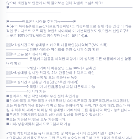
않으며 개인정보 연관에 대해 물어보는 업체 각별히 조심하세요❗❗
♥━━━━━━━━━━━━━━━━━━━━━━━━━━━━━━━━━━━━
━━━━━━━━━━━━━━━━
▣─────핸드폰감시어플 주된기능─────▣
⚠️(주의:복제폰▷핸드폰감시프로기능화면+그 기능화면으로 실제 작동 영상 이 기본
적인 두가지셋트 모두 직접 확인하셔야되며 이 기본적인것도 없으면서 선입요구하
는곳은 100%허위업체라고 의심부터하셔야 됩니다))⚠️
▒▒▷1.실시간으로 상대방 카카오톡 내용확인및내역복구(보이스톡)
━━━━━━2.전면카메라와 마이크를 통한 실시간 상황 확인
▒▒▷3.모든 문자메세지 확인
━━━━━━4.은행,카드앱들을 제외한 해당기기에 설치된 모든 어플리케이션 활동
내역 확인
━━━━━━5.해당기기에서 이용중인 모든 sns게시글확인
▒▒▷6.상대방 실시간 위치 및 24시간동안의 위치로그 확인
━━━━━━7.통화목록 및 모든 통화내용 녹취
▒▒▷8.실시간 사진활영 기능(전면/후면 카메라)
━━━━━━9.해당기기 사진첩,동영상 파일 다운로드 가능
━━━━━━10.기타 기능
■클라우드 백업 작업 데이터수신 전체 확인가능
■인스타해킹 트위터해킹 카카오톡해킹 스마트폰해킹 휴대폰해킹,인스타그램해킹,
모든 어플리케이션 활동내역 확인 모든 통화내역 및 녹취, 카카오톡 해킹, 인스타 해
킹, 위치추적, 페이스북 해킹 외 상대방기기에서의 모든 활동내역 확인가능하십니다.
■폰번호 연동계정작업으로 상대방의 일상을 확인할수 있습니다.
■모든 기능은 PC랑폰 모두 가능합니다.
■기타/상황에맞춰 감시프로그램제작 가능
✔언제 막힐지모르는 유사 프로그램 및 복제폰 사기에 조심하시길 바랍니다✔
✔요즘시대에 카톡도못보는 그런 문자만 볼수있는 싸구려 프로그램에 현혹되지 마시