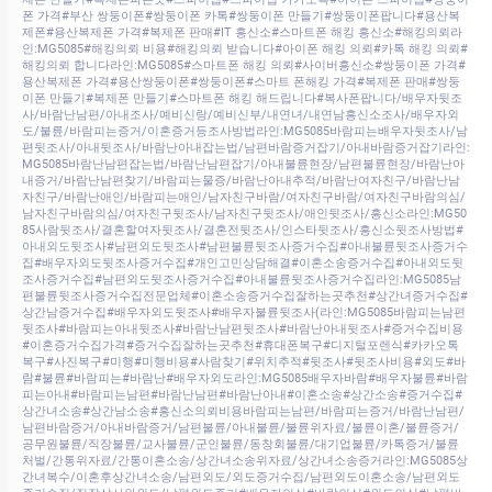
폰 가격#부산 쌍둥이폰#쌍둥이폰 카톡#쌍둥이폰 만들기#쌍둥이폰팝니다#용산복
제폰#용산복제폰 가격#복제폰 판매#IT 흥신소#스마트폰 해킹 흥신소#해킹의뢰라
인:MG5085#해킹의뢰 비용#해킹의뢰 받습니다#아이폰 해킹 의뢰#카톡 해킹 의뢰#
해킹의뢰 합니다라인:MG5085#스마트폰 해킹 의뢰#사이버흥신소#쌍둥이폰 가격#
용산복제폰 가격#용산쌍둥이폰#쌍둥이폰#스마트 폰해킹 가격#복제폰 판매#쌍둥
이폰 만들기#복제폰 만들기#스마트폰 해킹 해드립니다#복사폰팝니다/배우자뒷조
사/바람난남편/아내조사/예비신랑/예비신부/내연녀/내연남흥신소조사/배우자외
도/불륜/바람피는증거/이혼증거등조사방법라인:MG5085바람피는배우자뒷조사/남
편뒷조사/아내뒷조사/바람난아내잡는법/남편바람증거잡기/아내바람증거잡기라인:
MG5085바람난남편잡는법/바람난남편잡기/아내불륜현장/남편불륜현장/바람난아
내증거/바람난남편찾기/바람피는물증/바람난아내추적/바람난여자친구/바람난남
자친구/바람난애인/바람피는애인/남자친구바람/여자친구바람/여자친구바람의심/
남자친구바람의심/여자친구뒷조사/남자친구뒷조사/애인뒷조사/흥신소라인:MG50
85사람뒷조사/결혼할여자뒷조사/결혼전뒷조사/인스타뒷조사/흥신소뒷조사방법#
아내외도뒷조사#남편외도뒷조사#남편불륜뒷조사증거수집#아내불륜뒷조사증거수
집#배우자외도뒷조사증거수집#개인고민상담해결#이혼소송증거수집#아내외도뒷
조사증거수집#남편외도뒷조사증거수집#아내불륜뒷조사증거수집라인:MG5085남
편불륜뒷조사증거수집전문업체#이혼소송증거수집잘하는곳추천#상간녀증거수집#
상간남증거수집#배우자외도뒷조사#배우자불륜뒷조사(라인:MG5085바람피는남편
뒷조사#바람피는아내뒷조사#바람난남편뒷조사#바람난아내뒷조사#증거수집비용
#이혼증거수집가격#증거수집잘하는곳추천#휴대폰복구#디지털포렌식#카카오톡
복구#사진복구#미행#미행비용#사람찾기#위치추적#뒷조사#뒷조사비용#외도#바
람#불륜#바람피는#바람난#배우자외도라인:MG5085배우자바람#배우자불륜#바람
피는아내#바람피는남편#바람난남편#바람난아내#이혼소송#상간소송#증거수집#
상간녀소송#상간남소송#흥신소의뢰비용바람피는남편/바람피는증거/바람난남편/
남편바람증거/아내바람증거/남편불륜/아내불륜/불륜위자료/불륜이혼/불륜증거/
공무원불륜/직장불륜/교사불륜/군인불륜/동창회불륜/대기업불륜/카톡증거/불륜
처벌/간통위자료/간통이혼소송/상간녀소송위자료/상간녀소송증거라인:MG5085상
간녀복수/이혼후상간녀소송/남편외도/외도증거수집/남편외도이혼소송/남편외도