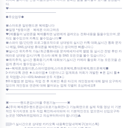
다.
♥━━━━━━━━━━━━━━━━━━━━━━━━━━━━━━━━━━━━
━━━━━━━━━━━━━━━━
●주요업무●
☎스마트폰 일반핸드폰 복제합니다
☎일명 *쌍둥이폰ㆍ복제폰 이라고하죠
♥(예를들어 남편폰을 복제를하면 남편에게 걸려오는 전화내용을 들을수있으며 ;문
자도 볼수있으며 카톡도 볼수있습니다♥
☎스파이 앱/간단한 프로그램조작으로 상대방의 실시간 카톡 대화,실시간 통화 문자
나 메일, SNS,상대방 휴대폰을 복제한다고 생각하면 빠릅니다♤
☎실시간 위치추적 가능/최근통화내용 문자메세지내역 앨범 등 실시간 전방 후반 카
메라로 상대방 감시/카톡 인스타 페북 등 SNS 모든것을 볼수 있습니다♤
☎위치추적, 실시간 통화듣기,카톡 대화보기,실시간 카메라 활성화 기능 모든것을 손
쉽게 혼자서 할수있습니다♤
♠♠---복제폰,쌍둥이폰,스파이앱판매,스마트폰복제,휴대폰복제,핸드폰복제■
▷카카오톡 관련 ★스파이앱★ 다운아니고 업계최초 저희가 개발한 ★폰 감시 툴★
로 작업합니다---iOS/Android 모두 지원♠♤
❗❗주의할점:본 업체는 작업 전 후 의뢰인 혹은 타깃의 개인정보에 대해 절대 요구하지
않으며 개인정보 연관에 대해 물어보는 업체 각별히 조심하세요❗❗
♥━━━━━━━━━━━━━━━━━━━━━━━━━━━━━━━━━━━━
━━━━━━━━━━━━━━━━
▣─────핸드폰감시어플 주된기능─────▣
⚠️(주의:복제폰▷핸드폰감시프로기능화면+그 기능화면으로 실제 작동 영상 이 기본
적인 두가지셋트 모두 직접 확인하셔야되며 이 기본적인것도 없으면서 선입요구하
는곳은 100%허위업체라고 의심부터하셔야 됩니다))⚠️
▒▒▷1.실시간으로 상대방 카카오톡 내용확인및내역복구(보이스톡)