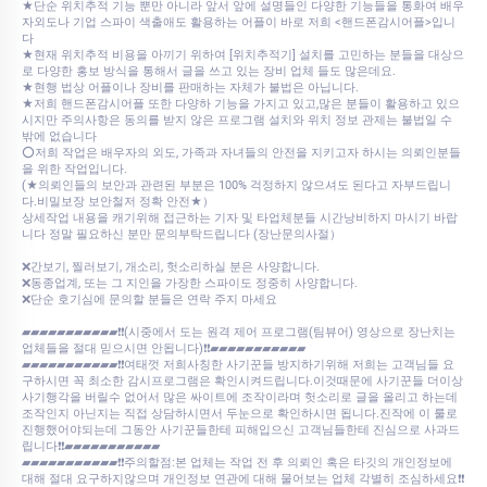
★단순 위치추적 기능 뿐만 아니라 앞서 앞에 설명들인 다양한 기능들을 통화여 배우
자외도나 기업 스파이 색출애도 활용하는 어플이 바로 저희 <핸드폰감시어플>입니
다
★현재 위치추적 비용을 아끼기 위하여 [위치추적기] 설치를 고민하는 분들을 대상으
로 다양한 홍보 방식을 통해서 글을 쓰고 있는 장비 업체 들도 많은데요.
★현행 법상 어플이나 장비를 판매하는 자체가 불법은 아닙니다.
★저희 핸드폰감시어플 또한 다양하 기능을 가지고 있고,많은 분들이 활용하고 있으
시지만 주의사항은 동의를 받지 않은 프로그램 설치와 위치 정보 관제는 불법일 수
밖에 없습니다
⭕저희 작업은 배우자의 외도, 가족과 자녀들의 안전을 지키고자 하시는 의뢰인분들
을 위한 작업입니다.
(★의뢰인들의 보안과 관련된 부분은 100% 걱정하지 않으셔도 된다고 자부드립니
다.비밀보장 보안철저 정확 안전★）
상세작업 내용을 캐기위해 접근하는 기자 및 타업체분들 시간낭비하지 마시기 바랍
니다 정말 필요하신 분만 문의부탁드립니다 (장난문의사절）
❌간보기, 찔러보기, 개소리, 헛소리하실 분은 사양합니다.
❌동종업계, 또는 그 지인을 가장한 스파이도 정중히 사양합니다.
❌단순 호기심에 문의할 분들은 연락 주지 마세요
▰▰▰▰▰▰▰▰▰▰▰❗❗(시중에서 도는 원격 제어 프로그램(팀뷰어) 영상으로 장난치는
업체들을 절대 믿으시면 안됩니다)❗❗▰▰▰▰▰▰▰▰▰▰▰
▰▰▰▰▰▰▰▰▰▰▰❗❗여태껏 저희사칭한 사기꾼들 방지하기위해 저희는 고객님들 요
구하시면 꼭 최소한 감시프로그램은 확인시켜드립니다.이것때문에 사기꾼들 더이상
사기행각을 버릴수 없어서 많은 싸이트에 조작이라며 헛소리로 글을 올리고 하는데
조작인지 아닌지는 직접 상담하시면서 두눈으로 확인하시면 됩니다.진작에 이 룰로
진행했어야되는데 그동안 사기꾼들한테 피해입으신 고객님들한테 진심으로 사과드
립니다❗❗▰▰▰▰▰▰▰▰▰▰▰
▰▰▰▰▰▰▰▰▰▰▰❗❗주의할점:본 업체는 작업 전 후 의뢰인 혹은 타깃의 개인정보에
대해 절대 요구하지않으며 개인정보 연관에 대해 물어보는 업체 각별히 조심하세요❗❗