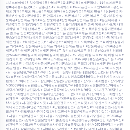
다;#스파이앱#위치추적앱#용산복제폰#휴대폰도청#복제폰팝니다♪♪#스마트폰해
킹#복제폰파는곳#모바일흥신소#카톡내역조회#복사폰팝니다라인:MG5085용산복
제폰 가격#복제폰 파는곳#복제폰 판매#용산쌍둥이폰#복제폰 만들기#쌍둥이폰 카
톡#부산 쌍둥이폰#쌍둥이폰 만들기#스마트폰복제#아이폰 복제폰 만들기#용산 쌍
둥이폰#쌍둥이폰 가격#부산 쌍둥이폰#쌍둥이폰#쌍둥이폰 만들기#용산복제폰 가
격#복제폰 판매#쌍둥이폰 확인#복제폰 만들기#카카오톡 완벽 복원#카카오톡 나간
대화방 복구#용산복제폰 가격#복제폰 만들기#쌍둥이폰 카톡#용산 쌍둥이폰#복제
폰 만드는 방법#쌍둥이폰팝니다#쌍둥이폰 만들기#복제폰 프로그램#스파이앱 파는
곳#스마트폰복제#복제폰 확인#스마트폰 해킹#쌍둥이폰#IMEI 복제#카톡 복제#복
제폰 만들기#복제폰파는곳#스파이앱#스파이앱 카카오톡#아이폰 스파이앱#쌍둥이
폰 가격#부산 쌍둥이폰#쌍둥이폰 카톡#쌍둥이폰 만들기#쌍둥이폰팝니다#용산복
제폰#용산복제폰 가격#복제폰 판매#IT 흥신소#스마트폰 해킹 흥신소#해킹의뢰라
인:MG5085#해킹의뢰 비용#해킹의뢰 받습니다#아이폰 해킹 의뢰#카톡 해킹 의뢰#
해킹의뢰 합니다라인:MG5085#스마트폰 해킹 의뢰#사이버흥신소#쌍둥이폰 가격#
용산복제폰 가격#용산쌍둥이폰#쌍둥이폰#스마트 폰해킹 가격#복제폰 판매#쌍둥
이폰 만들기#복제폰 만들기#스마트폰 해킹 해드립니다#복사폰팝니다/배우자뒷조
사/바람난남편/아내조사/예비신랑/예비신부/내연녀/내연남흥신소조사/배우자외
도/불륜/바람피는증거/이혼증거등조사방법라인:MG5085바람피는배우자뒷조사/남
편뒷조사/아내뒷조사/바람난아내잡는법/남편바람증거잡기/아내바람증거잡기라인:
MG5085바람난남편잡는법/바람난남편잡기/아내불륜현장/남편불륜현장/바람난아
내증거/바람난남편찾기/바람피는물증/바람난아내추적/바람난여자친구/바람난남
자친구/바람난애인/바람피는애인/남자친구바람/여자친구바람/여자친구바람의심/
남자친구바람의심/여자친구뒷조사/남자친구뒷조사/애인뒷조사/흥신소라인:MG50
85사람뒷조사/결혼할여자뒷조사/결혼전뒷조사/인스타뒷조사/흥신소뒷조사방법#
아내외도뒷조사#남편외도뒷조사#남편불륜뒷조사증거수집#아내불륜뒷조사증거수
집#배우자외도뒷조사증거수집#개인고민상담해결#이혼소송증거수집#아내외도뒷
조사증거수집#남편외도뒷조사증거수집#아내불륜뒷조사증거수집라인:MG5085남
편불륜뒷조사증거수집전문업체#이혼소송증거수집잘하는곳추천#상간녀증거수집#
상간남증거수집#배우자외도뒷조사#배우자불륜뒷조사(라인:MG5085바람피는남편
뒷조사#바람피는아내뒷조사#바람난남편뒷조사#바람난아내뒷조사#증거수집비용