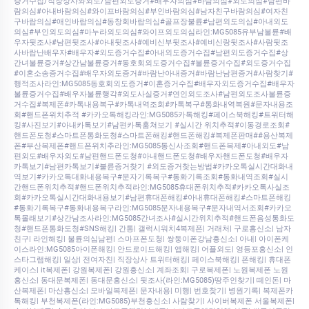
증거수집/직장상사와외도/남편외도증거#배우자의심#바람의심#외도의심#남편바
람의심#아내바람의심#와이프바람의심#부인바람의심#남자친구바람의심#여자친
구바람의심#애인바람의심#동창회바람의심#골프장불륜#남편외도의심#아내외도
의심#부인외도의심#마누라외도의심#와이프외도의심라인:MG5085유부남불륜#배
우자뒷조사#남편뒷조사#아내뒷조사#예비신부뒷조사#예비신랑뒷조사#사람뒷조
사바람난배우자#배우자#외도증거수집#아내외도증거수집#남편외도증거수집#상
간녀불륜증거#상간남불륜증거#동호회외도증거수집#불륜증거수집#외도증거수집
#이혼소송증거수집#배우자외도증거#바람난아내증거#바람난남편증거#사람찾기#
행적조사라인:MG5085동호회외도증거#이혼증거수집#배우자외도증거수집#배우자
불륜증거수집#배우자불륜행각#외도사실증거#연인외도조사#남편외도조사불륜증
거수집#복제폰#카톡내용복구#카톡내역조회#카톡복구#통화내역복원#문자내용조
회#핸드폰위치추적 #카카오톡해킹라인:MG5085카톡해킹#페이스북해킹#트위터해
킹#사진보기#아내카톡보기#남편카톡훔쳐보기 #실시간 위치추적#이동경로조회#
핸드폰도청#스마트폰통화도청#스마트폰해킹#핸드폰해킹#복제폰판매##용산복제
폰#부산복제폰#핸드폰위치추라인:MG5085통신사조회#핸드폰복제#아내외도#남
편외도#배우자외도#남편핸드폰도청#아내핸드폰도청#배우자핸드폰도청#배우자
카톡보기#남편카톡보기#불륜증거찾기 #외도증거찾는방법#카카오톡실시간대화내
역보기#카카오톡대화내용복구#문자기록복구#통화기록조회#통화내역조회#실시
간핸드폰위치추적#핸드폰위치추적라인:MG5085휴대폰위치추적#카카오톡사실조
회#카카오톡실시간대화내용보기#남편휴대폰해킹#아내휴대폰해킹#스마트폰해킹
#통화기록복구#통화내용복구라인:MG5085문자내용복구#문자내역서조회#카카오
톡몰래보기#상간남조사라인:MG5085간녀조사#실시간위치추적#핸드폰음성통화도
청#핸드폰통화도청#SNS해킹| 간통| 갤럭시워치4복제폰| 거래처| 구로흥신소| 남자
친구| 라인해킹| 불륜의심남편| 스마프폰도청| 쌍둥이폰강남흥신소| 아내| 아이폰케
이스라인:MG5085아이폰해킹| 안드로이드해킹| 앱해킹| 어플외도| 영등포흥신소| 인
스타그램해킹| 일상| 전여자친| 직장상사 트위터해킹| 페이스북해킹| 폰해킹| 휴대폰
케이스| it복제폰| 강원복제폰| 강원흥신소| 계좌조회| 구로복제폰| 노원복제폰 노원
흥신소| 동대문복제폰| 동대문흥신소| 뒷조사(라인:MG5085)땅주인찾기| 떼인돈| 마
산복제폰| 마산흥신소| 모바일복제폰| 문자내용| 미행| 번호찾기| 병원기록| 복제폰카
톡해킹| 부천복제폰(라인:MG5085)부천흥신소| 사람찾기| 사이버복제폰 서울복제폰|