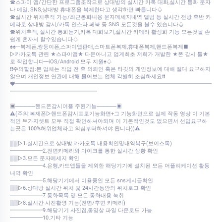
☎스파이 앱/간단한 프로그램조작으로 상대방의 실시간 카톡 대화,실시간 통화 문자
나 메일, SNS,상대방 휴대폰을 복제한다고 생각하면 빠릅니다♤
☎실시간 위치추적 가능/최근통화내용 문자메세지내역 앨범 등 실시간 전방 후반 카
메라로 상대방 감시/카톡 인스타 페북 등 SNS 모든것을 볼수 있습니다♤
☎위치추적, 실시간 통화듣기,카톡 대화보기,실시간 카메라 활성화 기능 모든것을 손
쉽게 혼자서 할수있습니다♤
♠♠---복제폰,쌍둥이폰,스파이앱판매,스마트폰복제,휴대폰복제,핸드폰복제■
▷카카오톡 관련 ★스파이앱★ 다운아니고 업계최초 저희가 개발한 ★폰 감시 툴★
로 작업합니다---iOS/Android 모두 지원♠♤
❗❗주의할점:본 업체는 작업 전 후 의뢰인 혹은 타깃의 개인정보에 대해 절대 요구하지
않으며 개인정보 연관에 대해 물어보는 업체 각별히 조심하세요❗❗
♥━━━━━━━━━━━━━━━━━━━━━━━━━━━━━━━━━━━━
━━━━━━━━━━━━━━━━
▣─────핸드폰감시어플 주된기능─────▣
⚠️(주의:복제폰▷핸드폰감시프로기능화면+그 기능화면으로 실제 작동 영상 이 기본
적인 두가지셋트 모두 직접 확인하셔야되며 이 기본적인것도 없으면서 선입요구하
는곳은 100%허위업체라고 의심부터하셔야 됩니다))⚠️
▒▒▷1.실시간으로 상대방 카카오톡 내용확인및내역복구(보이스톡)
━━━━━━2.전면카메라와 마이크를 통한 실시간 상황 확인
▒▒▷3.모든 문자메세지 확인
━━━━━━4.은행,카드앱들을 제외한 해당기기에 설치된 모든 어플리케이션 활동
내역 확인
━━━━━━5.해당기기에서 이용중인 모든 sns게시글확인
▒▒▷6.상대방 실시간 위치 및 24시간동안의 위치로그 확인
━━━━━━7.통화목록 및 모든 통화내용 녹취
▒▒▷8.실시간 사진활영 기능(전면/후면 카메라)
━━━━━━9.해당기기 사진첩,동영상 파일 다운로드 가능
━━━━━━10.기타 기능