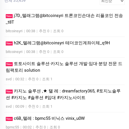
전체 35,459
j7D_텔래그램@bitcoinsyri 트론코인손대손 리플코인 전송
New
_t8T
bitcoinsyri
|
00:38
|
추천 0
|
조회 0
h2K_텔레그램@bitcoinsyri 테더코인계좌이체_q9H
New
bitcoinsyri
|
00:38
|
추천 0
|
조회 0
토토사이트 솔루션·카지노 솔루션 개발·임대·분양 전문 드
New
림팩토리 solution
svd
|
00:32
|
추천 0
|
조회 1
카지노 솔루션 ,★ 탤 레 : dreamfactory365, #토지노솔루
New
션 #카지노 #솔루션 #임대 #카지노사이트
svd
|
00:09
|
추천 0
|
조회 1
c6B_텔레 : bpmc55 비닉스 vinix_u0W
New
bpmc55
|
00:02
|
추천 0
|
조회 0