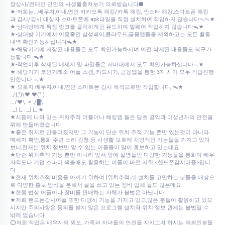
장상사/전애인 연인의 사생활훔쳐보기 의뢰받습니다■
★-저희는...배우자,아내,연인 카카오톡 해킹/카톡 해킹, 인스타 해킹,스마트폰 해킹
과 감시/감시 대상자 스마트폰에 apk파일을 직접 설치하여 작업하지 않습니다ᯓᯓ★
★-상대방에게 특정 링크를 클릭하게끔 유도하여 멀웨어 작업하지 않습니다ᯓ★
★-상대방 기기에서 이용중인 삼성페이,클라우드,금융앱들을 제외하고는 모든 활동
내역 확인가능하십니다ᯓ★
★-해당기기에 저장된 내용들은 모두 확인가능하시며 이전 삭제된 내용들도 복구가
능합니다.ᯓ★
★-작업이후 삭제된 메세지 및 파일들은 서버내에서 모두 확인가능하십니다ᯓ★
★-해당기기 코인거래소 어플 스캠, 카드사기, 금융앱을 통한 3자 사기 모두 작업진행
안합니다.ᯓ★
★-오로지 배우자,아내,연인 스마트폰 감시 목적으로만 작업합니다,.ᯓ★
../(,")\♥ ♥(".)
.../♥\. = ./█\.
.._| |_ .._| |_ ★
★시중에 나와 있는 위치추적 어플이나 해킹앱 들은 당초 공익과 미성년자의 안전을
위해 만들어졌습니다.
★좋은 취지로 만들어졌지만 그 기능이 단순 위치 추적 기능 뿐만 있는것이 아니라
메세지 확인,통화 주변 소리 감청 등 사생활 보호에 치명적인 기능들을 가지고 있다
보니,현재는 위치 정보만 알 수 있는 어플들이 많이 홍보하고 있는데요.
★단순 위치추적 기능 뿐만 아니라 앞서 앞에 설명들인 다양한 기능들을 통화여 배우
자외도나 기업 스파이 색출애도 활용하는 어플이 바로 저희 <핸드폰감시어플>입니
다
★현재 위치추적 비용을 아끼기 위하여 [위치추적기] 설치를 고민하는 분들을 대상으
로 다양한 홍보 방식을 통해서 글을 쓰고 있는 장비 업체 들도 많은데요.
★현행 법상 어플이나 장비를 판매하는 자체가 불법은 아닙니다.
★저희 핸드폰감시어플 또한 다양하 기능을 가지고 있고,많은 분들이 활용하고 있으
시지만 주의사항은 동의를 받지 않은 프로그램 설치와 위치 정보 관제는 불법일 수
밖에 없습니다
⭕저희 작업은 배우자의 외도, 가족과 자녀들의 안전을 지키고자 하시는 의뢰인분들