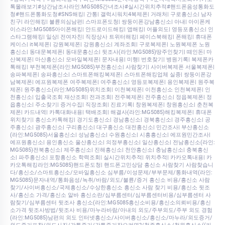
톡몰래보기#상간남조사라인:MG5085간녀조사#실시간위치추적#핸드폰음성통화도
청#핸드폰통화도청#SNS해킹| 간통| 갤럭시워치4복제폰| 거래처| 구로흥신소| 남자
친구| 라인해킹| 불륜의심남편| 스마프폰도청| 쌍둥이폰강남흥신소| 아내| 아이폰케
이스라인:MG5085아이폰해킹| 안드로이드해킹| 앱해킹| 어플외도| 영등포흥신소| 인
스타그램해킹| 일상| 전여자친| 직장상사 트위터해킹| 페이스북해킹| 폰해킹| 휴대폰
케이스| it복제폰| 강원복제폰| 강원흥신소| 계좌조회| 구로복제폰| 노원복제폰 노원
흥신소| 동대문복제폰| 동대문흥신소| 뒷조사(라인:MG5085)땅주인찾기| 떼인돈| 마
산복제폰| 마산흥신소| 모바일복제폰| 문자내용| 미행| 번호찾기| 병원기록| 복제폰카
톡해킹| 부천복제폰(라인:MG5085)부천흥신소| 사람찾기| 사이버복제폰 서울복제폰|
송파복제폰| 송파흥신소| 스마트폰해킹복제폰| 스마트폰해킹업체 실종| 쌍둥이폰강
남복제폰| 에프원복제폰 여주복제폰| 여주흥신소| 영등포복제폰| 용인복제폰| 원주복
제폰| 원주흥신소(라인:MG5085)위치조회| 이천복제폰| 이천흥신소 인천복제폰| 인
천흥신소| 입출국조회 재산조회| 전과조회| 전주복제폰| 전주흥신소| 정읍복제폰| 정
읍흥신소| 주소찾기| 증거수집| 직장조회| 진료기록| 창원복제폰| 창원흥신소| 춘천복
제폰| 카드내역| 카톡대화내용| 택배조회| 해결사(라인:MG5085)해킹복제폰| 휴대폰
위치찾기| 흥신소카톡해킹| 경기도흥신소| 경남흥신소| 경북흥신소| 경주흥신소| 공
주흥신소| 광주흥신소| 구리흥신소| 대구흥신소 대전흥신소| 민간조사| 부산흥신소
(라인:MG5085)서울흥신소| 성남흥신소| 수원흥신소| 시흥흥신소| 에프원민간조사|
에프원흥신소| 용인흥신소 울산흥신소| 의정부흥신소| 일산흥신소| 전남흥신소(라인:
MG5085)전북흥신소| 제주흥신소| 진해흥신소| 천안흥신소| 충남흥신소| 충북흥신
소| 파주흥신소| 포항흥신소 학력조회| 실시간위치추적| 위치추적| 카카오톡내용| 카
카오톡해킹라인:MG5085)핸드폰도청| 핸드폰고민상담 흥신소 사람찾기 사람찾습니
다/흥신소/스마트흥신소/모바일흥신소 심부름/이성문제/부부문제/통화내역(라인:
MG5085)문자내역/통화음성/녹취/바람/외도/불륜/증거 흥신소 비용/흥신소 사람
찾기/사이버흥신소/국제흥신소/수상한흥신소 흥신소 사람 찾기 비용/흥신소 뒷조
사/흥신소 가격/흥신소 알바 흥신소란/심부름센터/심부름센터비용/심부름센터 사
람찾기/심부름센터 뒷조사 흥신소(라인:MG5085흥신소비용/흥신소의뢰비용/흥신
소가격 뒷조사방법/뒷조사 비용/마누라바람/아내의 외도/주부외도/주부 외도 경험
(라인:MG5085)남편의 외도 인터넷흥신소/사이버흥신소/흥신소/마누라/외도증거/