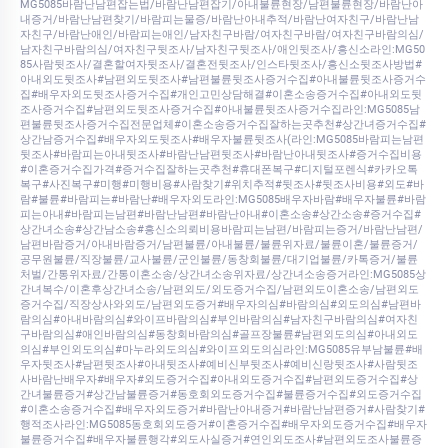
MG5085바람난남편잡는법/바람난남편잡기/아내불륜현장/남편불륜현장/바람난아
내증거/바람난남편찾기/바람피는물증/바람난아내추적/바람난여자친구/바람난남
자친구/바람난애인/바람피는애인/남자친구바람/여자친구바람/여자친구바람의심/
남자친구바람의심/여자친구뒷조사/남자친구뒷조사/애인뒷조사/흥신소라인:MG50
85사람뒷조사/결혼할여자뒷조사/결혼전뒷조사/인스타뒷조사/흥신소뒷조사방법#
아내외도뒷조사#남편외도뒷조사#남편불륜뒷조사증거수집#아내불륜뒷조사증거수
집#배우자외도뒷조사증거수집#개인고민상담해결#이혼소송증거수집#아내외도뒷
조사증거수집#남편외도뒷조사증거수집#아내불륜뒷조사증거수집라인:MG5085남
편불륜뒷조사증거수집전문업체#이혼소송증거수집잘하는곳추천#상간녀증거수집#
상간남증거수집#배우자외도뒷조사#배우자불륜뒷조사(라인:MG5085바람피는남편
뒷조사#바람피는아내뒷조사#바람난남편뒷조사#바람난아내뒷조사#증거수집비용
#이혼증거수집가격#증거수집잘하는곳추천#휴대폰복구#디지털포렌식#카카오톡
복구#사진복구#미행#미행비용#사람찾기#위치추적#뒷조사#뒷조사비용#외도#바
람#불륜#바람피는#바람난#배우자외도라인:MG5085배우자바람#배우자불륜#바람
피는아내#바람피는남편#바람난남편#바람난아내#이혼소송#상간소송#증거수집#
상간녀소송#상간남소송#흥신소의뢰비용바람피는남편/바람피는증거/바람난남편/
남편바람증거/아내바람증거/남편불륜/아내불륜/불륜위자료/불륜이혼/불륜증거/
공무원불륜/직장불륜/교사불륜/군인불륜/동창회불륜/대기업불륜/카톡증거/불륜
처벌/간통위자료/간통이혼소송/상간녀소송위자료/상간녀소송증거라인:MG5085상
간녀복수/이혼후상간녀소송/남편외도/외도증거수집/남편외도이혼소송/남편외도
증거수집/직장상사와외도/남편외도증거#배우자의심#바람의심#외도의심#남편바
람의심#아내바람의심#와이프바람의심#부인바람의심#남자친구바람의심#여자친
구바람의심#애인바람의심#동창회바람의심#골프장불륜#남편외도의심#아내외도
의심#부인외도의심#마누라외도의심#와이프외도의심라인:MG5085유부남불륜#배
우자뒷조사#남편뒷조사#아내뒷조사#예비신부뒷조사#예비신랑뒷조사#사람뒷조
사바람난배우자#배우자#외도증거수집#아내외도증거수집#남편외도증거수집#상
간녀불륜증거#상간남불륜증거#동호회외도증거수집#불륜증거수집#외도증거수집
#이혼소송증거수집#배우자외도증거#바람난아내증거#바람난남편증거#사람찾기#
행적조사라인:MG5085동호회외도증거#이혼증거수집#배우자외도증거수집#배우자
불륜증거수집#배우자불륜행각#외도사실증거#연인외도조사#남편외도조사불륜증