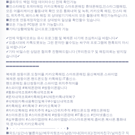
■클라우드 백업 작업 데이터수신 전체 확인가능
■인스타해킹 트위터해킹 카카오톡해킹 스마트폰해킹 휴대폰해킹,인스타그램해킹,
모든 어플리케이션 활동내역 확인 모든 통화내역 및 녹취, 카카오톡 해킹, 인스타 해
킹, 위치추적, 페이스북 해킹 외 상대방기기에서의 모든 활동내역 확인가능하십니다.
■폰번호 연동계정작업으로 상대방의 일상을 확인할수 있습니다.
■모든 기능은 PC랑폰 모두 가능합니다.
■기타/상황에맞춰 감시프로그램제작 가능
✔언제 막힐지모르는 유사 프로그램 및 복제폰 사기에 조심하시길 바랍니다✔
✔요즘시대에 카톡도못보는 그런 문자만 볼수있는 싸구려 프로그램에 현혹되지 마시
길 바랍니다✔
✔기타 비밀스런 상담은 협의후 진행해드립니다 (무리한요구 및 해킹의뢰는 받지않
습니다)✔
▃▃▃▃▃▃▃▃▃▃▃▃▃▃▃▃▃▃▃▃▃▃▃▃▃▃▃▃▃▃▃▃▃▃▃▃▃
▃▃▃▃▃▃▃▃▃▃
복제폰.쌍둥이폰.도청어플.카카오톡해킹.스마트폰해킹.용산복제폰.스파이앱
복제폰.쌍둥이폰.핸드폰도청 카톡해킹.IT흥신소.
핸드폰해킹.용산쌍둥이폰.스파이앱.위치추적어플
#스파이앱 #복제폰판매 #쌍둥이폰팝니다
#통화내역조회#카톡내역조회★
#문자내역조회#카톡해킹#삭제한카톡내역복구
#삭제된카톡내용확인및복구#수발신내역조회
#카톡해킹 #카톡복구 #카카오톡복구
#카카오톡해킹 #위치추적 #실시간위치추적 #핸드폰도청 #핸드폰해킹
#스마트폰도청 #스마트폰복제 #쌍둥이폰판매 #IT흥신소 #인터넷흥신소
#심부름센터 #스파이앱판매 #스파이앱팝니다스마트폰복제.좀비폰.복사폰.통화내
역.문자내역.카카오톡내역
❥・・・ ┈┈┈┈┈┈┈┈┈┈┈┈┈┈┈┈┈ ・・・❥
■외도/상간녀/불륜의심/배우자뒷조사/남편/아내(와이프)/전여자친구/남자친구 직