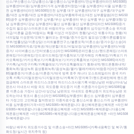
신소/부산흥신소/강남흥신소/울산흥신소/심부름센터/잔심부름센터라인:MG5085)
심부름센터비용/심부름센터가격 심부름센터창업/서울 심부름센터/서울 심부름/인
천 심부름센터(라인:MG5085)인천 심부름 대구 심부름센터/대구 심부름/대구심부
름/대전 심부름/대전 심부름센터/대전심부름해주세요/대전 심부름말씀(라인:MG50
85)광주 심부름센터/광주 심부름/부산 심부름센터 부산 심부름 부산 심부름대행/강
남 심부름센터/강남 심부름센터/울산 심부름/울산 심부름센터(라인:MG5085)증거
수집의 필요성/스마트폰으로 바람피우는 사례 가정불륜의 심각성/이혼소송 위자료
지급/이혼율 급증/바람피는 확률 이성간 어장관리 현황/남녀간 뒤통수치는 현황/자
녀의일탈 이성문제/오해가 불러오는 문제들/증거수집의 필요성/간통이혼법률정보
부부/법률상담/이혼상담/스마트불륜연구소/불륜포착/이혼소송/증거수집/소송(라
인:MG5085위자료/양육권/재산분할/외도/비밀보장/심부름센터/심부름센타/바람
증거/ 사이버흥신소/인터넷흥신소(라인:MG5085)온라인흥신소/핸드폰해킹/스마트
폰해킹/아이폰해킹/안드로이드해킹/문자훔쳐보기/문자해킹 카톡해킹/카톡보기 카
카오톡해킹/카카오톡보기/카톡훔쳐보기/카카오톡훔쳐보기(라인:MG5085)여자친
구카톡/남자친구카톡/카톡몰래보기/카카오톡몰래보기 통화내역/핸드폰통화내역/
통화녹취/음성녹취 음성통화녹취/음성녹음/몰카/몰래카메라/바람증거(라인:MG50
85)불륜증거/이혼소송/이혼증거/태국 방콕 호주 캐나다 오스트레일리아 중국 카카
오톡 카톡/디지털포렌식/디지털포랜식/카톡복구/문자복구/핸드폰패턴해제 핸드폰
잠금해제 스마트폰 하드디스크분석 하드디스크사용기록 바람난남편 바람난아내/남
편조사 아내조사 바람 외도 외도증황 외도증거 이혼 이혼증거수집라인:MG5085)불
륜 이혼소송 가정사 상간녀/상간남 남편외도 아내외도 증확상증거 외도하는남편 외
도하는아내 뒷조사 흥신소(라인:MG5085)심부름센터 흥신소 심부름센터 심부름센
타 가정고민 고민해결 철저한보안 각종자료수집 흥신소비용 흥신소가격 심부름센터
비용 심부름센터가격⭐라인:MG5085⭐복제폰팝니다 용산복제폰용산복제폰 ⭐라인:M
G5085⭐복제폰팝니다용산복제폰용산복제폰 ⭐라인:MG5085⭐복제폰팝니다용산복
제폰용산복제폰 ⭐라인:MG5085⭐복제폰팝니다용산복제폰용산복제폰 ⭐라인:MG508
5⭐복제폰팝니다
바람난 배우자 외도증거수집 및 이혼소송⭐라인:MG5085⭐(카톡내용확인 및 복구/통
화도청/실시간 위치추적 등)