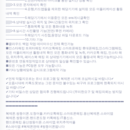
━━━━━━2.전면카메라와 마이크를 통한 실시간 상황 확인
▒▒▷3.모든 문자메세지 확인
━━━━━━4.은행,카드앱들을 제외한 해당기기에 설치된 모든 어플리케이션 활동
내역 확인
━━━━━━5.해당기기에서 이용중인 모든 sns게시글확인
▒▒▷6.상대방 실시간 위치 및 24시간동안의 위치로그 확인
━━━━━━7.통화목록 및 모든 통화내용 녹취
▒▒▷8.실시간 사진활영 기능(전면/후면 카메라)
━━━━━━9.해당기기 사진첩,동영상 파일 다운로드 가능
━━━━━━10.기타 기능
■클라우드 백업 작업 데이터수신 전체 확인가능
■인스타해킹 트위터해킹 카카오톡해킹 스마트폰해킹 휴대폰해킹,인스타그램해킹,
모든 어플리케이션 활동내역 확인 모든 통화내역 및 녹취, 카카오톡 해킹, 인스타 해
킹, 위치추적, 페이스북 해킹 외 상대방기기에서의 모든 활동내역 확인가능하십니다.
■폰번호 연동계정작업으로 상대방의 일상을 확인할수 있습니다.
■모든 기능은 PC랑폰 모두 가능합니다.
■기타/상황에맞춰 감시프로그램제작 가능
✔언제 막힐지모르는 유사 프로그램 및 복제폰 사기에 조심하시길 바랍니다✔
✔요즘시대에 카톡도못보는 그런 문자만 볼수있는 싸구려 프로그램에 현혹되지 마시
길 바랍니다✔
✔기타 비밀스런 상담은 협의후 진행해드립니다 (무리한요구 및 해킹의뢰는 받지않
습니다)✔
▃▃▃▃▃▃▃▃▃▃▃▃▃▃▃▃▃▃▃▃▃▃▃▃▃▃▃▃▃▃▃▃▃▃▃▃▃
▃▃▃▃▃▃▃▃▃▃
복제폰.쌍둥이폰.도청어플.카카오톡해킹.스마트폰해킹.용산복제폰.스파이앱
복제폰.쌍둥이폰.핸드폰도청 카톡해킹.IT흥신소.
핸드폰해킹.용산쌍둥이폰.스파이앱.위치추적어플
#스파이앱 #복제폰판매 #쌍둥이폰팝니다