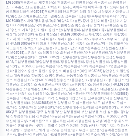
MG5085)전북흥신소| 제주흥신소| 진해흥신소| 천안흥신소| 충남흥신소| 충북흥신
소| 파주흥신소| 포항흥신소 학력조회| 실시간위치추적| 위치추적| 카카오톡내용| 카
카오톡해킹라인:MG5085)핸드폰도청| 핸드폰고민상담 흥신소 사람찾기 사람찾습니
다/흥신소/스마트흥신소/모바일흥신소 심부름/이성문제/부부문제/통화내역(라인:
MG5085)문자내역/통화음성/녹취/바람/외도/불륜/증거 흥신소 비용/흥신소 사람
찾기/사이버흥신소/국제흥신소/수상한흥신소 흥신소 사람 찾기 비용/흥신소 뒷조
사/흥신소 가격/흥신소 알바 흥신소란/심부름센터/심부름센터비용/심부름센터 사
람찾기/심부름센터 뒷조사 흥신소(라인:MG5085흥신소비용/흥신소의뢰비용/흥신
소가격 뒷조사방법/뒷조사 비용/마누라바람/아내의 외도/주부외도/주부 외도 경험
(라인:MG5085)남편의 외도 인터넷흥신소/사이버흥신소/흥신소/마누라/외도증거/
외도증거포착/외도사진/간통증거/간통증거잡으려면?/청주흥신소/청원흥신소((라
인:MG5085)보은흥신소/영동흥신소 화천심부름센터/춘천심부름센터/홍천심부름센
터/횡성심부름센터(라인:MG5085양구심부름센터/인제심부름센터/고성심부름센
터/속초심부름센터/양양심부름센터/평창심부름센터/정선심부름센터/강릉심부름
센터(라인:MG5085)동해심부름센터/삼척심부름센터/태백심부름센터/영월심부름
센터/용인수지흥신소 용인기흥흥신소 비봉흥신소(라인:MG5085)장안흥신소 팔탄흥
신소 매송흥신소 향남흥신소 병점흥신소 능동흥신소 진안흥신소 목동흥신소 송산흥
신소 화천흥신소(라인:MG5085)춘천흥신소/홍천흥신소/횡성흥신소/양구흥신소/인
제흥신소 고성흥신소 속초흥신소/양양흥신소/평창흥신소/정선흥신소(라인:MG508
5)강릉흥신소/동해흥신소#서울 흥신소/인천흥신소 대구흥신소 대전흥신소/광주흥
신소/부산흥신소/강남흥신소/울산흥신소/심부름센터/잔심부름센터라인:MG5085)
심부름센터비용/심부름센터가격 심부름센터창업/서울 심부름센터/서울 심부름/인
천 심부름센터(라인:MG5085)인천 심부름 대구 심부름센터/대구 심부름/대구심부
름/대전 심부름/대전 심부름센터/대전심부름해주세요/대전 심부름말씀(라인:MG50
85)광주 심부름센터/광주 심부름/부산 심부름센터 부산 심부름 부산 심부름대행/강
남 심부름센터/강남 심부름센터/울산 심부름/울산 심부름센터(라인:MG5085)증거
수집의 필요성/스마트폰으로 바람피우는 사례 가정불륜의 심각성/이혼소송 위자료
지급/이혼율 급증/바람피는 확률 이성간 어장관리 현황/남녀간 뒤통수치는 현황/자
녀의일탈 이성문제/오해가 불러오는 문제들/증거수집의 필요성/간통이혼법률정보
부부/법률상담/이혼상담/스마트불륜연구소/불륜포착/이혼소송/증거수집/소송(라