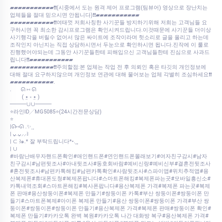
▰▰▰▰▰▰▰▰▰▰▰❗❗(시중에서 도는 원격 제어 프로그램(팀뷰어) 영상으로 장난치는
업체들을 절대 믿으시면 안됩니다)❗❗▰▰▰▰▰▰▰▰▰▰▰
▰▰▰▰▰▰▰▰▰▰▰❗❗여태껏 저희사칭한 사기꾼들 방지하기위해 저희는 고객님들 요
구하시면 꼭 최소한 감시프로그램은 확인시켜드립니다.이것때문에 사기꾼들 더이상
사기행각을 버릴수 없어서 많은 싸이트에 조작이라며 헛소리로 글을 올리고 하는데
조작인지 아닌지는 직접 상담하시면서 두눈으로 확인하시면 됩니다.진작에 이 룰로
진행했어야되는데 그동안 사기꾼들한테 피해입으신 고객님들한테 진심으로 사과드
립니다❗❗▰▰▰▰▰▰▰▰▰▰▰
▰▰▰▰▰▰▰▰▰▰▰❗❗주의할점:본 업체는 작업 전 후 의뢰인 혹은 타깃의 개인정보에
대해 절대 요구하지않으며 개인정보 연관에 대해 물어보는 업체 각별히 조심하세요❗❗
▰▰▰▰▰▰▰▰▰▰▰.⠀
.⠀⠀ ᘏ ⑅ ᘏ
⠀⠀⠀( •̤ ༝ •̤ )
━━━∪∪━━━
⭐라인ID╱MG5085⭐(24시간전문상담)
⭐
|ᘏ⑅ᘏ .✨⸒⸒
| ᴗ͈.ᴗ͈⸝⸝꒱
| ⊂ ꒱๑.* 잘 부탁드립니다*•.¸¸
| ∪
#바람난배우자핸드폰확인#애인핸드폰#연인핸드폰몰래보기#여자친구감시#남자
친구감시#남편뒷조사#아내뒷조사#동호회바람#예비신랑#예비신부#결혼전뒷조사
#혼전뒷조사#남편카톡해킹#남편카톡확인#사람뒷조사#스파이앱#위치추적앱#용
산복제폰#휴대폰도청#복제폰팝니다#스마트폰해킹#복제폰파는곳#모바일흥신소#
카톡내역조회#스마트폰해킹#복사폰팝니다#용산복제폰 가격#복제폰 파는곳#복제
폰 판매#용산쌍둥이폰#복제폰 만들기#쌍둥이폰 카톡#부산 쌍둥이폰#쌍둥이폰 만
들기#스마트폰복제#아이폰 복제폰 만들기#용산 쌍둥이폰#쌍둥이폰 가격#부산 쌍
둥이폰#쌍둥이폰#쌍둥이폰 만들기#용산복제폰 가격#복제폰 판매#쌍둥이폰 확인#
복제폰 만들기#카카오톡 완벽 복원#카카오톡 나간 대화방 복구#용산복제폰 가격#