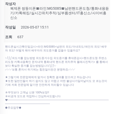
작성자
복제폰 쌍둥이폰☎라인:MG5085☎남편핸드폰도청/통화내용듣
기/카톡해킹/실시간위치추적/심부름센터/IT흥신소/사이버흥
신소
작성일
2026-05-07 15:11
조회
637
핸드폰실시간확인및감시⭐라인:MG5085⭐남편의 외도/아내외도/애인의 외도! 배우
자 외도! 어떻게 해야 배우자의 외도증거를 잡을수 있을까요?
✨⎝⎝⎛외도거를 잡는방법 외도증거수집 외도증거를 휴대폰감시<핸드폰도청 주변소
리도청 카톡내용확인 문자내역 통화내역 핸드폰 위치추적 몰래사진찍기> 를 통해서
보다 확실한 증거를 잡는방법입니다⎞⎠⎠✨
✅✅✅보통 혼자서 하기에는 힘든일이란건 분명하죠✅✅✅
★그렇기에 전문업체에게 맡겨서 정확한 결과를 얻으려고 하는겁니다
★또한 일반인들이 하기 쉽지도 않고 어렵고 어떤 불상사가일어날지도 모 르는것이
기에 저희 전문업체 맡기면 안전하게 처리할수 있습니다
☆무엇보다 고객님 신분 100%보장!!
☆비공개 모드로 작업하니 안심하셔도됩니다
♥━━━━━━━━━━━━━━━━━━━━━━━━━━━━━━━━━━━━
━━━━━━━━━━━━━━━━
●주요업무●