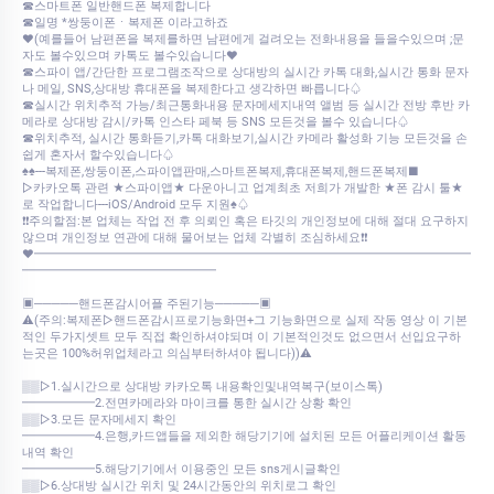
☎스마트폰 일반핸드폰 복제합니다
☎일명 *쌍둥이폰ㆍ복제폰 이라고하죠
♥(예를들어 남편폰을 복제를하면 남편에게 걸려오는 전화내용을 들을수있으며 ;문
자도 볼수있으며 카톡도 볼수있습니다♥
☎스파이 앱/간단한 프로그램조작으로 상대방의 실시간 카톡 대화,실시간 통화 문자
나 메일, SNS,상대방 휴대폰을 복제한다고 생각하면 빠릅니다♤
☎실시간 위치추적 가능/최근통화내용 문자메세지내역 앨범 등 실시간 전방 후반 카
메라로 상대방 감시/카톡 인스타 페북 등 SNS 모든것을 볼수 있습니다♤
☎위치추적, 실시간 통화듣기,카톡 대화보기,실시간 카메라 활성화 기능 모든것을 손
쉽게 혼자서 할수있습니다♤
♠♠---복제폰,쌍둥이폰,스파이앱판매,스마트폰복제,휴대폰복제,핸드폰복제■
▷카카오톡 관련 ★스파이앱★ 다운아니고 업계최초 저희가 개발한 ★폰 감시 툴★
로 작업합니다---iOS/Android 모두 지원♠♤
❗❗주의할점:본 업체는 작업 전 후 의뢰인 혹은 타깃의 개인정보에 대해 절대 요구하지
않으며 개인정보 연관에 대해 물어보는 업체 각별히 조심하세요❗❗
♥━━━━━━━━━━━━━━━━━━━━━━━━━━━━━━━━━━━━
━━━━━━━━━━━━━━━━
▣─────핸드폰감시어플 주된기능─────▣
⚠️(주의:복제폰▷핸드폰감시프로기능화면+그 기능화면으로 실제 작동 영상 이 기본
적인 두가지셋트 모두 직접 확인하셔야되며 이 기본적인것도 없으면서 선입요구하
는곳은 100%허위업체라고 의심부터하셔야 됩니다))⚠️
▒▒▷1.실시간으로 상대방 카카오톡 내용확인및내역복구(보이스톡)
━━━━━━2.전면카메라와 마이크를 통한 실시간 상황 확인
▒▒▷3.모든 문자메세지 확인
━━━━━━4.은행,카드앱들을 제외한 해당기기에 설치된 모든 어플리케이션 활동
내역 확인
━━━━━━5.해당기기에서 이용중인 모든 sns게시글확인
▒▒▷6.상대방 실시간 위치 및 24시간동안의 위치로그 확인