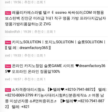
svd
|
19:56
|
추천 0
|
조회 1
레플리카에스라벨 탤ㄹㅔ sssreo 싸싸숴러,COM 여행용
New
보스턴백 진안군 미러급 1대1 직구 명품 가방 프라다지갑남자
명품가방리폼잘하는곳 ZVG
bbabvdfsh
|
19:39
|
추천 0
|
조회 1
카­지노SOLUTIONㅣ토지노SOLUTIONㅣ슬롯SOLUTIONㅣ
New
[[ 텔 레 : dreamfactory365 ]]
svd
|
19:33
|
추천 0
|
조회 1
온라인 카지노창업 슬롯GAME 사이트 ❤dreamfactory36
New
5❤ 오프라인 온라인 정품알100%
svd
|
18:57
|
추천 0
|
조회 1
♨️자격증대리시험♨️ 【▶텔레♥:+8210-7941-8872】 텔레:
New
+8210-8069-3799 #기능사대리시험#신분증제작♨️ ♬여쯩 남
쯩 미성년자쯩 ♨️#면허증위조♬ 【▶텔레♥:+8210-7941-887
2】 텔레: +821