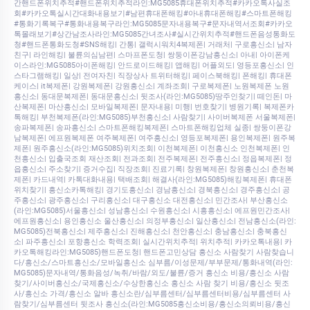
간핸드폰위치추적#핸드폰위치추적라인:MG5085휴대폰위치추적#카카오톡사실조
회#카카오톡실시간대화내용보기#남편휴대폰해킹#아내휴대폰해킹#스마트폰해킹
#통화기록복구#통화내용복구라인:MG5085문자내용복구#문자내역서조회#카카오
톡몰래보기#상간남조사라인:MG5085간녀조사#실시간위치추적#핸드폰음성통화도
청#핸드폰통화도청#SNS해킹| 간통| 갤럭시워치4복제폰| 거래처| 구로흥신소| 남자
친구| 라인해킹| 불륜의심남편| 스마프폰도청| 쌍둥이폰강남흥신소| 아내| 아이폰케
이스라인:MG5085아이폰해킹| 안드로이드해킹| 앱해킹| 어플외도| 영등포흥신소| 인
스타그램해킹| 일상| 전여자친| 직장상사 트위터해킹| 페이스북해킹| 폰해킹| 휴대폰
케이스| it복제폰| 강원복제폰| 강원흥신소| 계좌조회| 구로복제폰| 노원복제폰 노원
흥신소| 동대문복제폰| 동대문흥신소| 뒷조사(라인:MG5085)땅주인찾기| 떼인돈| 마
산복제폰| 마산흥신소| 모바일복제폰| 문자내용| 미행| 번호찾기| 병원기록| 복제폰카
톡해킹| 부천복제폰(라인:MG5085)부천흥신소| 사람찾기| 사이버복제폰 서울복제폰|
송파복제폰| 송파흥신소| 스마트폰해킹복제폰| 스마트폰해킹업체 실종| 쌍둥이폰강
남복제폰| 에프원복제폰 여주복제폰| 여주흥신소| 영등포복제폰| 용인복제폰| 원주복
제폰| 원주흥신소(라인:MG5085)위치조회| 이천복제폰| 이천흥신소 인천복제폰| 인
천흥신소| 입출국조회 재산조회| 전과조회| 전주복제폰| 전주흥신소| 정읍복제폰| 정
읍흥신소| 주소찾기| 증거수집| 직장조회| 진료기록| 창원복제폰| 창원흥신소| 춘천복
제폰| 카드내역| 카톡대화내용| 택배조회| 해결사(라인:MG5085)해킹복제폰| 휴대폰
위치찾기| 흥신소카톡해킹| 경기도흥신소| 경남흥신소| 경북흥신소| 경주흥신소| 공
주흥신소| 광주흥신소| 구리흥신소| 대구흥신소 대전흥신소| 민간조사| 부산흥신소
(라인:MG5085)서울흥신소| 성남흥신소| 수원흥신소| 시흥흥신소| 에프원민간조사|
에프원흥신소| 용인흥신소 울산흥신소| 의정부흥신소| 일산흥신소| 전남흥신소(라인:
MG5085)전북흥신소| 제주흥신소| 진해흥신소| 천안흥신소| 충남흥신소| 충북흥신
소| 파주흥신소| 포항흥신소 학력조회| 실시간위치추적| 위치추적| 카카오톡내용| 카
카오톡해킹라인:MG5085)핸드폰도청| 핸드폰고민상담 흥신소 사람찾기 사람찾습니
다/흥신소/스마트흥신소/모바일흥신소 심부름/이성문제/부부문제/통화내역(라인:
MG5085)문자내역/통화음성/녹취/바람/외도/불륜/증거 흥신소 비용/흥신소 사람
찾기/사이버흥신소/국제흥신소/수상한흥신소 흥신소 사람 찾기 비용/흥신소 뒷조
사/흥신소 가격/흥신소 알바 흥신소란/심부름센터/심부름센터비용/심부름센터 사
람찾기/심부름센터 뒷조사 흥신소(라인:MG5085흥신소비용/흥신소의뢰비용/흥신