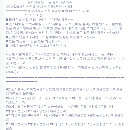
━━━━━━7.통화목록 및 모든 통화내용 녹취
▒▒▷8.실시간 사진활영 기능(전면/후면 카메라)
━━━━━━9.해당기기 사진첩,동영상 파일 다운로드 가능
━━━━━━10.기타 기능
■클라우드 백업 작업 데이터수신 전체 확인가능
■인스타해킹 트위터해킹 카카오톡해킹 스마트폰해킹 휴대폰해킹,인스타그램해킹,
모든 어플리케이션 활동내역 확인 모든 통화내역 및 녹취, 카카오톡 해킹, 인스타 해
킹, 위치추적, 페이스북 해킹 외 상대방기기에서의 모든 활동내역 확인가능하십니다.
■폰번호 연동계정작업으로 상대방의 일상을 확인할수 있습니다.
■모든 기능은 PC랑폰 모두 가능합니다.
■기타/상황에맞춰 감시프로그램제작 가능
✔언제 막힐지모르는 유사 프로그램 및 복제폰 사기에 조심하시길 바랍니다✔
✔요즘시대에 카톡도못보는 그런 문자만 볼수있는 싸구려 프로그램에 현혹되지 마시
길 바랍니다✔
✔기타 비밀스런 상담은 협의후 진행해드립니다 (무리한요구 및 해킹의뢰는 받지않
습니다)✔
▃▃▃▃▃▃▃▃▃▃▃▃▃▃▃▃▃▃▃▃▃▃▃▃▃▃▃▃▃▃▃▃▃▃▃▃▃
▃▃▃▃▃▃▃▃▃▃
#쌍둥이폰 #스파이앱 #실시간도청 핸드폰도청 핸드폰해킹 스마트폰도청 스마트폰
해킹등으로 불륜잡기.
#복제폰 스파이앱 핸드폰도청 카카오톡해킹 스마트폰도청 위추적등으로 배우자의
외도감시하기.
#스파이앱 #쌍둥이폰 복제폰 스파이앱팝니다 쌍둥이폰팝니다 복제폰팝니다
#쌍둥이폰판매 #스파이앱판매 복제폰판매
#카카오톡해킹 #위치추적 #실시간위치추적 #핸드폰도청 #핸드폰해킹#스마트폰도
청
#스마트폰복제 #쌍둥이폰판매 #IT흥신소 #인터넷흥신소 #온라인흥신소 #모바일흥
신소