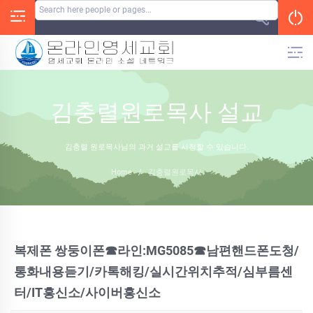
Skip
to
content
김충렬원로목사 설교
김충렬 원로목사님의 과거 설교를 시청할 수 있습니다.
Home
/
김충렬원로목사
복제폰 쌍둥이폰☎라인:MG5085☎남편핸드폰도청/
통화내용듣기/카톡해킹/실시간위치추적/심부름센
터/IT흥신소/사이버흥신소