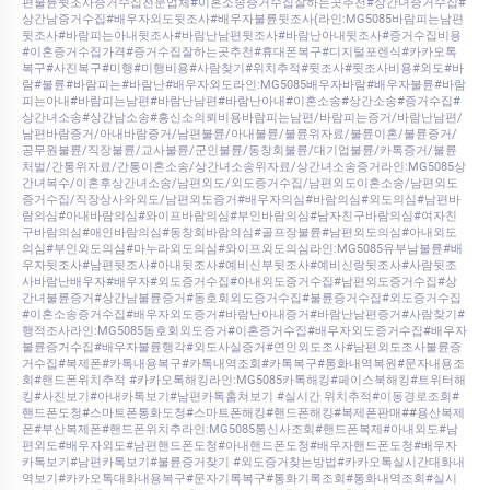
편불륜뒷조사증거수집전문업체#이혼소송증거수집잘하는곳추천#상간녀증거수집#
상간남증거수집#배우자외도뒷조사#배우자불륜뒷조사(라인:MG5085바람피는남편
뒷조사#바람피는아내뒷조사#바람난남편뒷조사#바람난아내뒷조사#증거수집비용
#이혼증거수집가격#증거수집잘하는곳추천#휴대폰복구#디지털포렌식#카카오톡
복구#사진복구#미행#미행비용#사람찾기#위치추적#뒷조사#뒷조사비용#외도#바
람#불륜#바람피는#바람난#배우자외도라인:MG5085배우자바람#배우자불륜#바람
피는아내#바람피는남편#바람난남편#바람난아내#이혼소송#상간소송#증거수집#
상간녀소송#상간남소송#흥신소의뢰비용바람피는남편/바람피는증거/바람난남편/
남편바람증거/아내바람증거/남편불륜/아내불륜/불륜위자료/불륜이혼/불륜증거/
공무원불륜/직장불륜/교사불륜/군인불륜/동창회불륜/대기업불륜/카톡증거/불륜
처벌/간통위자료/간통이혼소송/상간녀소송위자료/상간녀소송증거라인:MG5085상
간녀복수/이혼후상간녀소송/남편외도/외도증거수집/남편외도이혼소송/남편외도
증거수집/직장상사와외도/남편외도증거#배우자의심#바람의심#외도의심#남편바
람의심#아내바람의심#와이프바람의심#부인바람의심#남자친구바람의심#여자친
구바람의심#애인바람의심#동창회바람의심#골프장불륜#남편외도의심#아내외도
의심#부인외도의심#마누라외도의심#와이프외도의심라인:MG5085유부남불륜#배
우자뒷조사#남편뒷조사#아내뒷조사#예비신부뒷조사#예비신랑뒷조사#사람뒷조
사바람난배우자#배우자#외도증거수집#아내외도증거수집#남편외도증거수집#상
간녀불륜증거#상간남불륜증거#동호회외도증거수집#불륜증거수집#외도증거수집
#이혼소송증거수집#배우자외도증거#바람난아내증거#바람난남편증거#사람찾기#
행적조사라인:MG5085동호회외도증거#이혼증거수집#배우자외도증거수집#배우자
불륜증거수집#배우자불륜행각#외도사실증거#연인외도조사#남편외도조사불륜증
거수집#복제폰#카톡내용복구#카톡내역조회#카톡복구#통화내역복원#문자내용조
회#핸드폰위치추적 #카카오톡해킹라인:MG5085카톡해킹#페이스북해킹#트위터해
킹#사진보기#아내카톡보기#남편카톡훔쳐보기 #실시간 위치추적#이동경로조회#
핸드폰도청#스마트폰통화도청#스마트폰해킹#핸드폰해킹#복제폰판매##용산복제
폰#부산복제폰#핸드폰위치추라인:MG5085통신사조회#핸드폰복제#아내외도#남
편외도#배우자외도#남편핸드폰도청#아내핸드폰도청#배우자핸드폰도청#배우자
카톡보기#남편카톡보기#불륜증거찾기 #외도증거찾는방법#카카오톡실시간대화내
역보기#카카오톡대화내용복구#문자기록복구#통화기록조회#통화내역조회#실시