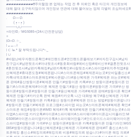
▰▰▰▰▰▰▰▰▰▰▰❗❗주의할점:본 업체는 작업 전 후 의뢰인 혹은 타깃의 개인정보에
대해 절대 요구하지않으며 개인정보 연관에 대해 물어보는 업체 각별히 조심하세요❗❗
▰▰▰▰▰▰▰▰▰▰▰.⠀
.⠀⠀ ᘏ ⑅ ᘏ
⠀⠀⠀( •̤ ༝ •̤ )
━━━∪∪━━━
⭐라인ID╱MG5085⭐(24시간전문상담)
⭐
|ᘏ⑅ᘏ .✨⸒⸒
| ᴗ͈.ᴗ͈⸝⸝꒱
| ⊂ ꒱๑.* 잘 부탁드립니다*•.¸¸
| ∪
#바람난배우자핸드폰확인#애인핸드폰#연인핸드폰몰래보기#여자친구감시#남자
친구감시#남편뒷조사#아내뒷조사#동호회바람#예비신랑#예비신부#결혼전뒷조사
#혼전뒷조사#남편카톡해킹#남편카톡확인#사람뒷조사#스파이앱#위치추적앱#용
산복제폰#휴대폰도청#복제폰팝니다#스마트폰해킹#복제폰파는곳#모바일흥신소#
카톡내역조회#스마트폰해킹#복사폰팝니다#용산복제폰 가격#복제폰 파는곳#복제
폰 판매#용산쌍둥이폰#복제폰 만들기#쌍둥이폰 카톡#부산 쌍둥이폰#쌍둥이폰 만
들기#스마트폰복제#아이폰 복제폰 만들기#용산 쌍둥이폰#쌍둥이폰 가격#부산 쌍
둥이폰#쌍둥이폰#쌍둥이폰 만들기#용산복제폰 가격#복제폰 판매#쌍둥이폰 확인#
복제폰 만들기#카카오톡 완벽 복원#카카오톡 나간 대화방 복구#용산복제폰 가격#
복제폰 만들기#쌍둥이폰 카톡#용산 쌍둥이폰#복제폰 만드는 방법#쌍둥이폰팝니다
#쌍둥이폰 만들기#복제폰 프로그램#스파이앱 파는곳#스마트폰복제#복제폰 확인#
스마트폰 해킹#쌍둥이폰#IMEI 복제#카톡 복제#복제폰 만들기#복제폰파는곳#스파
이앱#스파이앱 카카오톡#아이폰#스파이웨어#스파이웨어#아이폰감시어플라인:M
G5085#아이폰스파이앱카카오톡#스파이웨어만들기#안드로이드스파이웨어아이폰
스파이앱#쌍둥이폰 가격#부산 쌍둥이폰#쌍둥이폰 카톡#쌍둥이폰 만들기라인:MG5
085#쌍둥이폰팝니다#용산복제폰#용산복제폰 가격#복제폰 판매#IT 흥신소#스마
트폰해킹 흥신소#해킹의뢰#해킹의뢰 비용#해킹의뢰 받습니다#아이폰 해킹 의뢰#