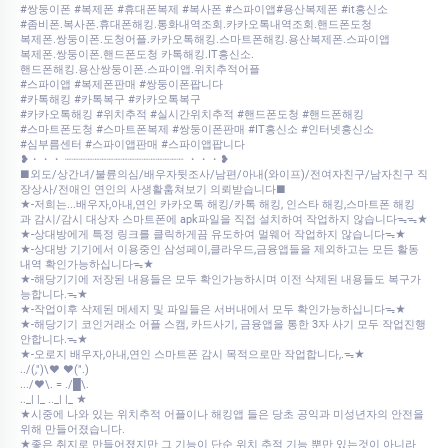
#쌍둥이폰 #복제폰 #휴대폰복제 #복사폰 #스파이앱#용산복제폰 #it흥신소
#좀비폰.복사폰.휴대폰해킹.통화내역조회.카카오톡내역조회.핸드폰도청
복제폰.쌍둥이폰.도청어플.카카오톡해킹.스마트폰해킹.용산복제폰.스파이앱
복제폰.쌍둥이폰.핸드폰도청 카톡해킹.IT흥신소.
핸드폰해킹.용산쌍둥이폰.스파이앱.위치추적어플
#스파이앱 #복제폰판매 #쌍둥이폰팝니다
#카톡해킹 #카톡복구 #카카오톡복구
#카카오톡해킹 #위치추적 #실시간위치추적 #핸드폰도청 #핸드폰해킹
#스마트폰도청 #스마트폰복제 #쌍둥이폰판매 #IT흥신소 #인터넷흥신소
#심부름센터 #스파이앱판매 #스파이앱팝니다
❥・・・ ┈┈┈┈┈┈┈┈┈┈┈┈┈┈┈┈┈ ・・・❥
■외도/상간녀/불륜의심/배우자뒷조사/남편/아내(와이프)/전여자친구/남자친구 직
장상사/전애인 연인의 사생활훔쳐보기 의뢰받습니다■
★-저희는...배우자,아내,연인 카카오톡 해킹/카톡 해킹, 인스타 해킹,스마트폰 해킹
과 감시/감시 대상자 스마트폰에 apk파일을 직접 설치하여 작업하지 않습니다ᯓᯓ★
★-상대방에게 특정 링크를 클릭하게끔 유도하여 멀웨어 작업하지 않습니다ᯓ★
★-상대방 기기에서 이용중인 삼성페이,클라우드,금융앱들을 제외하고는 모든 활동
내역 확인가능하십니다ᯓ★
★-해당기기에 저장된 내용들은 모두 확인가능하시며 이전 삭제된 내용들도 복구가
능합니다.ᯓ★
★-작업이후 삭제된 메세지 및 파일들은 서버내에서 모두 확인가능하십니다ᯓ★
★-해당기기 코인거래소 어플 스캠, 카드사기, 금융앱을 통한 3자 사기 모두 작업진행
안합니다.ᯓ★
★-오로지 배우자,아내,연인 스마트폰 감시 목적으로만 작업합니다,.ᯓ★
../(,")\♥ ♥(".)
.../♥\. = ./█\.
.._| |_ .._| |_ ★
★시중에 나와 있는 위치추적 어플이나 해킹앱 들은 당초 공익과 미성년자의 안전을
위해 만들어졌습니다.
★좋은 취지로 만들어졌지만 그 기능이 단순 위치 추적 기능 뿐만 있는것이 아니라