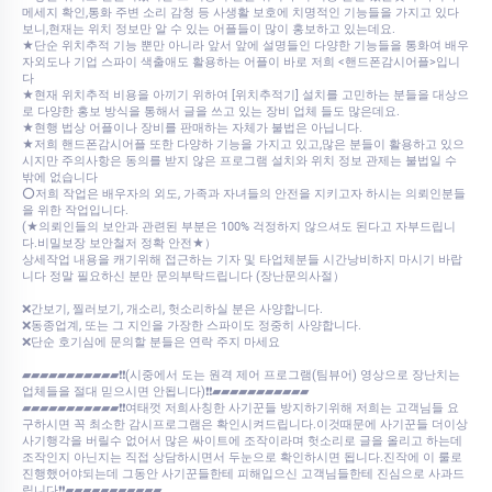
메세지 확인,통화 주변 소리 감청 등 사생활 보호에 치명적인 기능들을 가지고 있다
보니,현재는 위치 정보만 알 수 있는 어플들이 많이 홍보하고 있는데요.
★단순 위치추적 기능 뿐만 아니라 앞서 앞에 설명들인 다양한 기능들을 통화여 배우
자외도나 기업 스파이 색출애도 활용하는 어플이 바로 저희 <핸드폰감시어플>입니
다
★현재 위치추적 비용을 아끼기 위하여 [위치추적기] 설치를 고민하는 분들을 대상으
로 다양한 홍보 방식을 통해서 글을 쓰고 있는 장비 업체 들도 많은데요.
★현행 법상 어플이나 장비를 판매하는 자체가 불법은 아닙니다.
★저희 핸드폰감시어플 또한 다양하 기능을 가지고 있고,많은 분들이 활용하고 있으
시지만 주의사항은 동의를 받지 않은 프로그램 설치와 위치 정보 관제는 불법일 수
밖에 없습니다
⭕저희 작업은 배우자의 외도, 가족과 자녀들의 안전을 지키고자 하시는 의뢰인분들
을 위한 작업입니다.
(★의뢰인들의 보안과 관련된 부분은 100% 걱정하지 않으셔도 된다고 자부드립니
다.비밀보장 보안철저 정확 안전★）
상세작업 내용을 캐기위해 접근하는 기자 및 타업체분들 시간낭비하지 마시기 바랍
니다 정말 필요하신 분만 문의부탁드립니다 (장난문의사절）
❌간보기, 찔러보기, 개소리, 헛소리하실 분은 사양합니다.
❌동종업계, 또는 그 지인을 가장한 스파이도 정중히 사양합니다.
❌단순 호기심에 문의할 분들은 연락 주지 마세요
▰▰▰▰▰▰▰▰▰▰▰❗❗(시중에서 도는 원격 제어 프로그램(팀뷰어) 영상으로 장난치는
업체들을 절대 믿으시면 안됩니다)❗❗▰▰▰▰▰▰▰▰▰▰▰
▰▰▰▰▰▰▰▰▰▰▰❗❗여태껏 저희사칭한 사기꾼들 방지하기위해 저희는 고객님들 요
구하시면 꼭 최소한 감시프로그램은 확인시켜드립니다.이것때문에 사기꾼들 더이상
사기행각을 버릴수 없어서 많은 싸이트에 조작이라며 헛소리로 글을 올리고 하는데
조작인지 아닌지는 직접 상담하시면서 두눈으로 확인하시면 됩니다.진작에 이 룰로
진행했어야되는데 그동안 사기꾼들한테 피해입으신 고객님들한테 진심으로 사과드
립니다❗❗▰▰▰▰▰▰▰▰▰▰▰