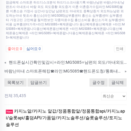
잠금해제 스마트폰 하드디스크분석 하드디스크사용기록 바람난남편 바람난아내/남
편조사 아내조사 바람 외도 외도증황 외도증거 이혼 이혼증거수집라인:MG5085)불
륜 이혼소송 가정사 상간녀/상간남 남편외도 아내외도 증확상증거 외도하는남편 외
도하는아내 뒷조사 흥신소(라인:MG5085)심부름센터 흥신소 심부름센터 심부름센
타 가정고민 고민해결 철저한보안 각종자료수집 흥신소비용 흥신소가격 심부름센터
비용 심부름센터가격⭐라인:MG5085⭐복제폰팝니다 용산복제폰용산복제폰 ⭐라인:M
G5085⭐복제폰팝니다용산복제폰용산복제폰 ⭐라인:MG5085⭐복제폰팝니다용산복
제폰용산복제폰 ⭐라인:MG5085⭐복제폰팝니다용산복제폰용산복제폰 ⭐라인:MG508
5⭐복제폰팝니다
좋아요
0
싫어요
0
인쇄
«
핸드폰실시간확인및감시⭐라인:MG5085⭐남편의 외도/아내외도/애인의 외도! 배우자 외도! 어떻게 해야 배우자의 외도증거를 잡을수 있을까요?
바람난아내 스마트폰해킹☎라인:MG5085☎핸드폰도청/통화내용듣기/복제폰/쌍둥이폰/심부름센터/IT흥신소/사이버흥신소
»
목록보기
답글쓰기
글수정
글삭제
전체 35,435
카지노알/카지노 알값/정품통합알/정품통합api/카지노ap
New
i/슬롯api/홀덤API/가품알/카지노솔루션/슬롯솔루션/토지노
솔루션