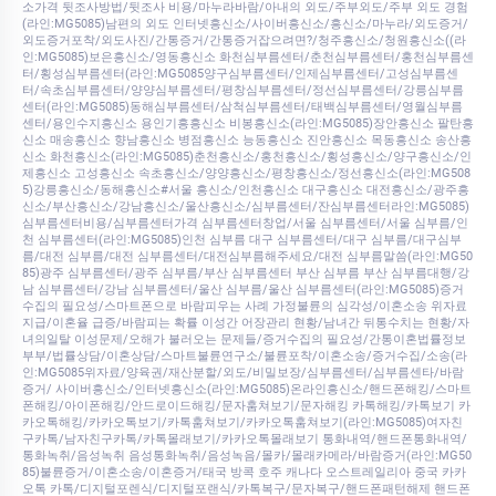
소가격 뒷조사방법/뒷조사 비용/마누라바람/아내의 외도/주부외도/주부 외도 경험
(라인:MG5085)남편의 외도 인터넷흥신소/사이버흥신소/흥신소/마누라/외도증거/
외도증거포착/외도사진/간통증거/간통증거잡으려면?/청주흥신소/청원흥신소((라
인:MG5085)보은흥신소/영동흥신소 화천심부름센터/춘천심부름센터/홍천심부름센
터/횡성심부름센터(라인:MG5085양구심부름센터/인제심부름센터/고성심부름센
터/속초심부름센터/양양심부름센터/평창심부름센터/정선심부름센터/강릉심부름
센터(라인:MG5085)동해심부름센터/삼척심부름센터/태백심부름센터/영월심부름
센터/용인수지흥신소 용인기흥흥신소 비봉흥신소(라인:MG5085)장안흥신소 팔탄흥
신소 매송흥신소 향남흥신소 병점흥신소 능동흥신소 진안흥신소 목동흥신소 송산흥
신소 화천흥신소(라인:MG5085)춘천흥신소/홍천흥신소/횡성흥신소/양구흥신소/인
제흥신소 고성흥신소 속초흥신소/양양흥신소/평창흥신소/정선흥신소(라인:MG508
5)강릉흥신소/동해흥신소#서울 흥신소/인천흥신소 대구흥신소 대전흥신소/광주흥
신소/부산흥신소/강남흥신소/울산흥신소/심부름센터/잔심부름센터라인:MG5085)
심부름센터비용/심부름센터가격 심부름센터창업/서울 심부름센터/서울 심부름/인
천 심부름센터(라인:MG5085)인천 심부름 대구 심부름센터/대구 심부름/대구심부
름/대전 심부름/대전 심부름센터/대전심부름해주세요/대전 심부름말씀(라인:MG50
85)광주 심부름센터/광주 심부름/부산 심부름센터 부산 심부름 부산 심부름대행/강
남 심부름센터/강남 심부름센터/울산 심부름/울산 심부름센터(라인:MG5085)증거
수집의 필요성/스마트폰으로 바람피우는 사례 가정불륜의 심각성/이혼소송 위자료
지급/이혼율 급증/바람피는 확률 이성간 어장관리 현황/남녀간 뒤통수치는 현황/자
녀의일탈 이성문제/오해가 불러오는 문제들/증거수집의 필요성/간통이혼법률정보
부부/법률상담/이혼상담/스마트불륜연구소/불륜포착/이혼소송/증거수집/소송(라
인:MG5085위자료/양육권/재산분할/외도/비밀보장/심부름센터/심부름센타/바람
증거/ 사이버흥신소/인터넷흥신소(라인:MG5085)온라인흥신소/핸드폰해킹/스마트
폰해킹/아이폰해킹/안드로이드해킹/문자훔쳐보기/문자해킹 카톡해킹/카톡보기 카
카오톡해킹/카카오톡보기/카톡훔쳐보기/카카오톡훔쳐보기(라인:MG5085)여자친
구카톡/남자친구카톡/카톡몰래보기/카카오톡몰래보기 통화내역/핸드폰통화내역/
통화녹취/음성녹취 음성통화녹취/음성녹음/몰카/몰래카메라/바람증거(라인:MG50
85)불륜증거/이혼소송/이혼증거/태국 방콕 호주 캐나다 오스트레일리아 중국 카카
오톡 카톡/디지털포렌식/디지털포랜식/카톡복구/문자복구/핸드폰패턴해제 핸드폰