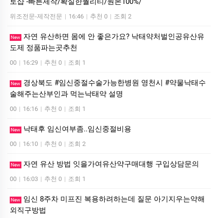
토샵 -빠른제작/확실한퀄리티/원본100%/
위조전문-제작전문
|
16:46
|
추천 0
|
조회 2
자연 유산하면 몸에 안 좋은가요? 낙태약처벌인공유산유
New
도제 정품파는곳추천
00
|
16:29
|
추천 0
|
조회 1
경상북도 #임신중절수술가능한병원 영천시 #약물낙태수
New
술해주는산부인과 먹는낙­태약 설명
00
|
16:16
|
추천 0
|
조회 1
낙태후 임신여부좀..임신중절비용
New
00
|
16:10
|
추천 0
|
조회 2
자연 유산 방법 잇을가여유산약구매대행 구입상담문의
New
00
|
16:03
|
추천 0
|
조회 1
임신 8주차 미프진 복용하려하는데 질문 아기지우는약해
New
외직구방법