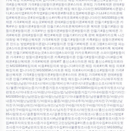
카톡 해킹 의뢰#해킹의뢰 합니다#스마트폰 해킹 의뢰#사이버흥신소#쌍둥이폰 가
격#용산복제폰 가격#용산쌍둥이폰#쌍둥이폰#스마트 폰해킹 가격#복제폰 판매#쌍
둥이폰 만들기#복제폰 만들기#스마트폰 해킹 해드립니다라인:MG5085#복사폰팝니
다;#스파이앱#위치추적앱#용산복제폰#휴대폰도청#복제폰팝니다♪♪#스마트폰해
킹#복제폰파는곳#모바일흥신소#카톡내역조회#복사폰팝니다라인:MG5085용산복
제폰 가격#복제폰 파는곳#복제폰 판매#용산쌍둥이폰#복제폰 만들기#쌍둥이폰 카
톡#부산 쌍둥이폰#쌍둥이폰 만들기#스마트폰복제#아이폰 복제폰 만들기#용산 쌍
둥이폰#쌍둥이폰 가격#부산 쌍둥이폰#쌍둥이폰#쌍둥이폰 만들기#용산복제폰 가
격#복제폰 판매#쌍둥이폰 확인#복제폰 만들기#카카오톡 완벽 복원#카카오톡 나간
대화방 복구#용산복제폰 가격#복제폰 만들기#쌍둥이폰 카톡#용산 쌍둥이폰#복제
폰 만드는 방법#쌍둥이폰팝니다#쌍둥이폰 만들기#복제폰 프로그램#스파이앱 파는
곳#스마트폰복제#복제폰 확인#스마트폰 해킹#쌍둥이폰#IMEI 복제#카톡 복제#복
제폰 만들기#복제폰파는곳#스파이앱#스파이앱 카카오톡#아이폰 스파이앱#쌍둥이
폰 가격#부산 쌍둥이폰#쌍둥이폰 카톡#쌍둥이폰 만들기#쌍둥이폰팝니다#용산복
제폰#용산복제폰 가격#복제폰 판매#IT 흥신소#스마트폰 해킹 흥신소#해킹의뢰라
인:MG5085#해킹의뢰 비용#해킹의뢰 받습니다#아이폰 해킹 의뢰#카톡 해킹 의뢰#
해킹의뢰 합니다라인:MG5085#스마트폰 해킹 의뢰#사이버흥신소#쌍둥이폰 가격#
용산복제폰 가격#용산쌍둥이폰#쌍둥이폰#스마트 폰해킹 가격#복제폰 판매#쌍둥
이폰 만들기#복제폰 만들기#스마트폰 해킹 해드립니다#복사폰팝니다/배우자뒷조
사/바람난남편/아내조사/예비신랑/예비신부/내연녀/내연남흥신소조사/배우자외
도/불륜/바람피는증거/이혼증거등조사방법라인:MG5085바람피는배우자뒷조사/남
편뒷조사/아내뒷조사/바람난아내잡는법/남편바람증거잡기/아내바람증거잡기라인:
MG5085바람난남편잡는법/바람난남편잡기/아내불륜현장/남편불륜현장/바람난아
내증거/바람난남편찾기/바람피는물증/바람난아내추적/바람난여자친구/바람난남
자친구/바람난애인/바람피는애인/남자친구바람/여자친구바람/여자친구바람의심/
남자친구바람의심/여자친구뒷조사/남자친구뒷조사/애인뒷조사/흥신소라인:MG50
85사람뒷조사/결혼할여자뒷조사/결혼전뒷조사/인스타뒷조사/흥신소뒷조사방법#
아내외도뒷조사#남편외도뒷조사#남편불륜뒷조사증거수집#아내불륜뒷조사증거수
집#배우자외도뒷조사증거수집#개인고민상담해결#이혼소송증거수집#아내외도뒷
조사증거수집#남편외도뒷조사증거수집#아내불륜뒷조사증거수집라인:MG5085남