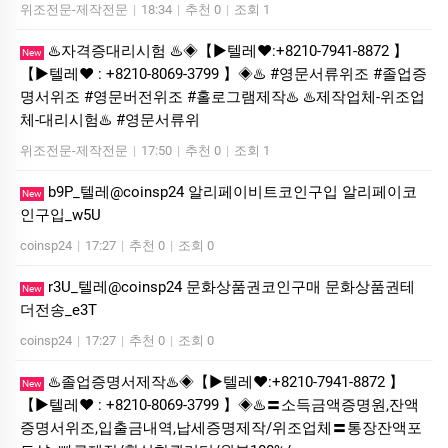
위조전문-제작전문
|
18:34
|
추천 0
|
조회 1
♨️자격증대리시험 ♨️◈【▶텔레♥:+8210-7941-8872 】
New
【▶텔레♥ : +8210-8069-3799 】◈♨️ #영문서류위조 #졸업증
명서위조 #영문버전위조 #홀로그램제작♨️ ♨️제작업체-위조업
체-대리시험♨️ #영문서류위
위조전문-제작전문
|
17:50
|
추천 0
|
조회 1
b9P_텔레@coinsp24 알리페이비트코인구입 알리페이코
New
인구입_w5U
coinsp24
|
17:27
|
추천 0
|
조회 0
r3U_텔레@coinsp24 문화상품권코인구매 문화상품권테
New
더전송_e3T
coinsp24
|
17:27
|
추천 0
|
조회 0
♨️졸업증명서제작♨️◈【▶텔레♥:+8210-7941-8872 】
New
【▶텔레♥ : +8210-8069-3799 】◈♨️〓소득금액증명원,잔액
증명서위조,입출금내역,납세증명제작/위조업체〓통장잔액포