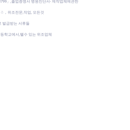
69-3799」,졸업증명서 병원진단서- 제작업체에관한
99」☃，위조전문,작업, 모든것
」 주로 발급받는 서류들
- 중고등학교에서,뗄수 있는 위조업체