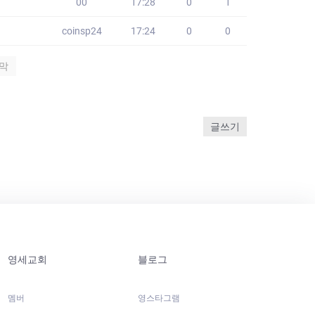
00
17:28
0
1
coinsp24
17:24
0
0
막
글쓰기
영세교회
블로그
멤버
영스타그램