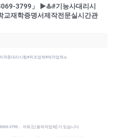
-8069-3799」 ▶♨️#기능사대리시
 대학교재학증명서제작전문실시간관
명서위조#자격증대리시험#위조업체#제작업체♨️
069-3799」 저희 [신용제작업체] 가 있습니다