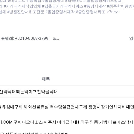
업체 #대학교학위증작업 #졸업장제작 #외국대학교졸업증명서위조업체
업업체 #거래내역서작업업체 #입출금거래내역서위조 #증명서제작 #최종학력증
 #병원진단서위조전문 #졸업증명서제작 #졸업증명서위조 ♂7r-ev.
♨️민증제작♨️「 ▶텔레♥:+8210-7941-8872 ✚텔레: +8210-8069-3799」♨️#기능사대리시험 졸업증명서제작 #위조업체#제작업체#자격증대리시험♨️ ♨️입퇴원확인서제작☀경력증명서제작업체♨️「 ▶텔레♥:+8210-
양
제목
. 유산약낙태되는약미프진약물낙태
불유심내구제 해외선불유심 백수당일급전내구제 광명시장기연체자비대면소액급전대출 생활비
,COM 구찌디오니소스 파주시 미러급 1대1 직구 명품 가방 에르메스남자지갑 명품가방