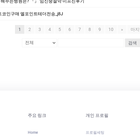
주는병원은? 『』 임신중절약 미­프진후기
포인트코인구매 엘포인트테더전송_j8J
1
2
3
4
5
6
7
8
9
10
»
마지
검색
주요 링크
개인 프로필
Home
프로필세팅