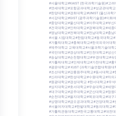
#서울대학교#KAIST (한국과학기술원)#고
#연세대학교#포항공과대학교#성균관대학교
#한양대학교#경희대학교#UNIST (울산과학
#서강대학교#GIST (광주과학기술원)#이화
#중앙대학교#울산대학교#아주대학교#부산
#건국대학교#인하대학교#경북대학교#세종
#영남대학교#전북대학교#전남대학교#충남
#서울 시립대학교#한림대학교#동국대학교
#가톨릭대학교#충북대학교#한국외국어대학
#제주대학교 교육대학교#서울과학기술대학
#국민대학교#경상대학교#인천대학교#성신
#숭실대학교#순천향대학교#부경대학교#숙
#가톨릭대학교#인제대학교#가천대학교#홍익대
#광운대학교# KUST (과학기술연합대학원
#조선대학교#강릉원주대학교#동서대학교#
#신라대학교#한성대학교#수원대학교#차의
#원광대학교#경성대학교 #한서대학교#우
#상지대학교#호서대학교#우송대학교#세명
#대구대학교#공주대학교#군산대학교#창원
#순천대학교#을지대학교#목포대학교#대구
#상명대학교#금오공과대학교#건양대학교#
#서울여자대학교#한밭대학교#동의대학교#
#가톨릭관동대학교#한국교통대학교#대전대