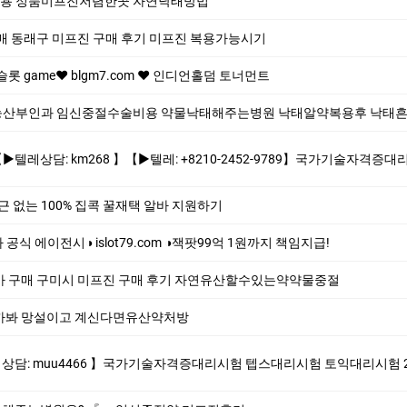
 정품미프진저렴한곳 자연낙­태방법
 동래구 미프진 구매 후기 미­프진 복용가능시기
슬롯 game❤️ blgm7.com ❤️ 인디언홀덤 토너먼트
산부인과 임신중절수술비용 약물낙태해주는병원 낙태알약복용후 낙태흔
 +8210-2452-9789】국가기술자격증대리시험 텝스대리시험 토익대리시험 ✅본 업체는 1:1채팅으로만 상담해드립니다 오픈채팅$텔레채널/그룹 상담
] 출퇴근 없는 100% 집콕 꿀재택 알바 지원하기
식 에이전시◑ islot79.com ◑잭팟99억 1원까지 책임지급!
 구매 구미시 미프진 구매 후기 자연유산할수있는약약물중절
까봐 망설이고 계신다면유산약처방
격증대리시험 텝스대리시험 토익대리시험 24시간 친절상담!! ➤안전보장-합격보장 ➤이미접수하셨어도 상담진행가능합니다. #자격증대리시험 #토익대리시