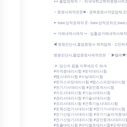
↔ 졸업장제작 ♂ - 외국대학교학위증명서위조,대학
♂ 증명서제작전문✖ - 경력증명서작업업체,잔고증명서
✒ toeic성적표제작 ✌ - toeic성적표위조,toe
✏ 거래내역서제작 ✂ - 입출금거래내역서제작업체 ↘
◀ 병원진단서,졸업증명서 제작업체 - 고민
병원진단서,졸업증명서제작전문 「 ▶텔레♥:+8210-7
.✈ -당신의 꿈을 이루세요 ☪ 0c-h
#자격증대리시험 #토익대리시험
#텝스대리시험 #수능대리시험
#토익스피킹대리시험 #텝스스피킹대리시험
#전기기사대리시험 #공인중개사시험
#지도사대리시험 #기능사대리시험
#관리사대리시험 #기술사대리시험
#조리사대리시험 #건축기능사대리시험
#토목산업기사대리시험 #전기기사대리시험
#전기산업기사대리시험 #국가기술자격증대
#전기산업기사대리시험 #공인중개사대리시
#토플대리시험 #아이엘츠대리시험#오픽대