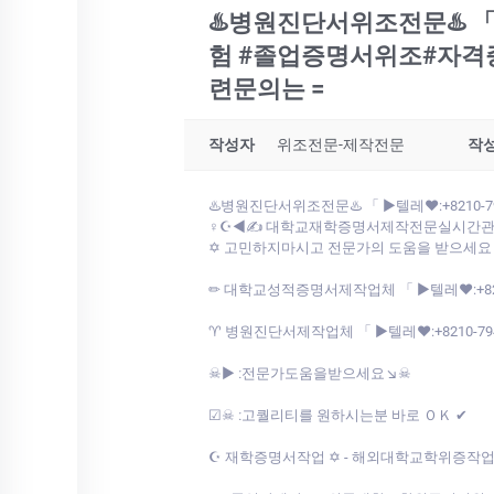
♨️병원진단서위조전문♨️ 「 ▶
험 #졸업증명서위조#자격
련문의는 =
작성자
위조전문-제작전문
작
♨️병원진단서위조전문♨️ 「 ▶텔레♥:+8210-
♀☪◀✍ 대학교재학증명서제작전문실시간관련문의는 ==
✡ 고민하지마시고 전문가의 도움을 받으세요
✏ 대학교성적증명서제작업체 「 ▶텔레♥:+8210-79
♈ 병원진단서제작업체 「 ▶텔레♥:+8210-7941-8
☠▶ ː전문가도움을받으세요↘☠
☑☠ ː고퀄리티를 원하시는분 바로 ＯＫ ✔
☪ 재학증명서작업 ✡ - 해외대학교학위증작업,고등