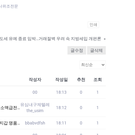
명서위조전문
인쇄
도세 유예 종료 임박…거래절벽 우려 속 지방세입 개편론
»
글수정
글삭제
작성자
작성일
추천
조회
00
18:13
0
1
유심내구제텔레
대출50만원
18:12
0
1
the_usim
가격 WYK
bbabvdfsh
18:11
0
1