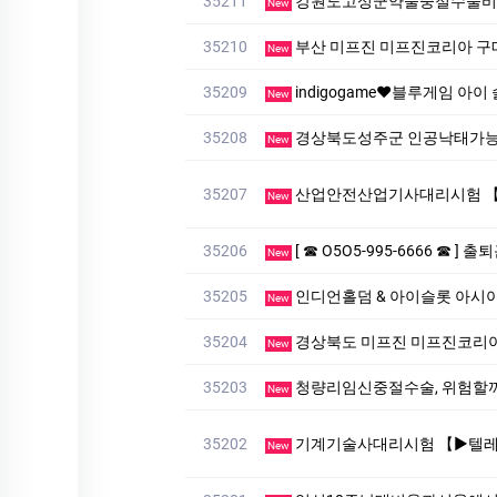
35211
강원도고성군약물중절수술비용
New
35210
부산 미프진 미프진코리아 구매
New
35209
indigogame❤️블루게임 아이 
New
35208
경상북도성주군 인공낙태가능
New
35207
산업안전산업기사대리시험 【▶텔레상담: km268 】【▶텔레:
New
35206
[ ☎ O5O5-995-6666 ☎ 
New
35205
인디언홀덤 & 아이슬롯 아시아 공
New
35204
경상북도 미프진 미프진코리아
New
35203
청량리임신중절수술, 위험할
New
35202
기계기술사대리시험 【▶텔레상담: muu4466 】국가기술자
New