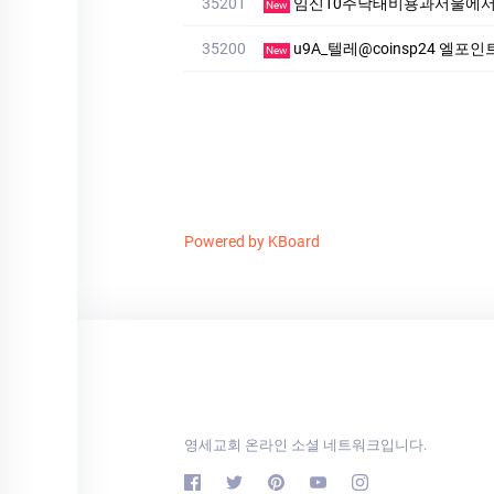
35201
임신10주낙태비용과서울에서해
New
35200
u9A_텔레@coinsp24 엘
New
Powered by KBoard
영세교회 온라인 소셜 네트워크입니다.