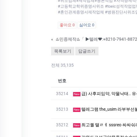
#위조업체#제작업체#등본작업 #자격증제작
#고등학교학위증명서위조 #toeic성적작
#혼인관계증명서제작업체 #병원진단서위조업체
좋아요
0
싫어요
0
«
목록보기
답글쓰기
전체 35,135
번호
35214
급) 사후피임약, 약물낙태.
New
35213
텔레그램 the_usim 라부부선
New
35212
최고퀄 탤ㄹㅔ sssreo 싸싸숴러
New