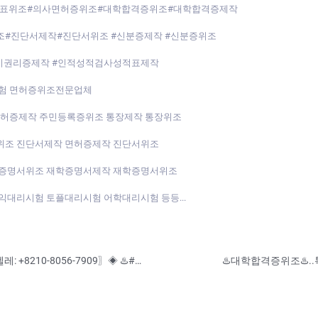
적표위조#의사면허증위조#대학합격증위조#대학합격증제작
#진단서제작#진단서위조 #신분증제작 #신분증위조
등기권리증제작 #인적성적검사성적표제작
시험 면허증위조전문업체
면허증제작 주민등록증위조 통장제작 통장위조
위조 진단서제작 면허증제작 진단서위조
직증명서위조 재학증명서제작 재학증명서위조
대리시험 토플대리시험 어학대리시험 등등...
♨️병원진다서제작♨️〖ㅋㅏ_톡♥: dk349 ✚텔레: +8210-8056-7909〗◈ ♨️#재학증명서위조 #재학증명서제작 #가족관계증명서위조 #가족관계증명서제작 ♨️수정업체-제작업체-위조업체-대리시