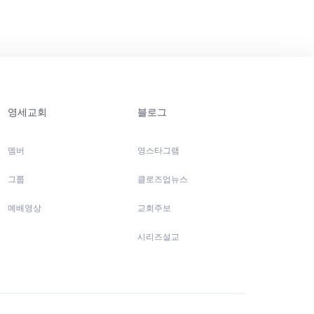
영세교회
블로그
멤버
영스타그램
그룹
클로즈업뉴스
예배영상
교회주보
시리즈설교