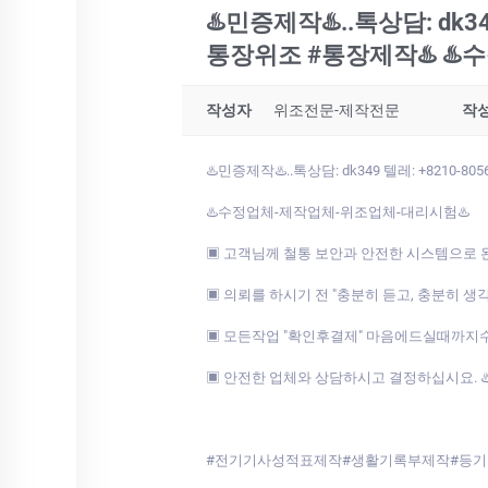
♨️민증제작♨️..톡상담: dk
통장위조 #통장제작♨️ ♨
작성자
위조전문-제작전문
작
♨️민증제작♨️..톡상담: dk349 텔레: +82
♨️수정업체-제작업체-위조업체-대리시험♨️
▣ 고객님께 철통 보안과 안전한 시스템으로 
▣ 의뢰를 하시기 전 "충분히 듣고, 충분히 생
▣ 모든작업 "확인후결제" 마음에드실때까지
▣ 안전한 업체와 상담하시고 결정하십시요. ♨️ ..톡상
#전기기사성적표제작#생활기록부제작#등