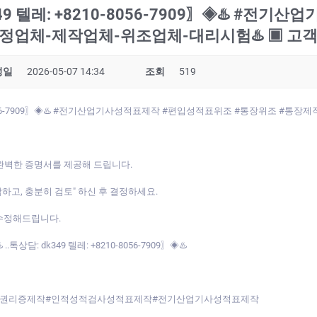
349 텔레: +8210-8056-7909〗◈♨️ #
️수정업체-제작업체-위조업체-대리시험♨️ ▣ 고
성일
2026-05-07 14:34
조회
519
10-8056-7909〗◈♨️ #전기산업기사성적표제작 #편입성적표위조 #통장위조 #통장제작
완벽한 증명서를 제공해 드립니다.
각하고, 충분히 검토" 하신 후 결정하세요.
수정해드립니다.
담: dk349 텔레: +8210-8056-7909〗◈♨️
기권리증제작#인적성적검사성적표제작#전기산업기사성적표제작