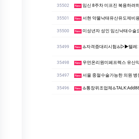
35502
임신 8주차 미프진 복용하려
New
35501
서현 약물낙태유산유도제비
New
35500
미성년자 성인 임신낙태수
New
35499
♨️자격증대리시험♨️▷▶텔레: muu4466」♨️#대리시험 
New
35498
우먼온리원미페프렉스 유산
New
35497
서울 중절수술가능한 의원 병
New
35496
♨️통장위조업체♨️TALK:Add88♨️혼인관계증명서 제작
New