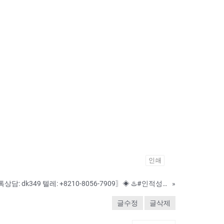
인쇄
♨️대학합격증위조♨️..톡상담: dk349 텔레: +8210-8056-7909〗◈ ♨️#인적성검사성적표위조 #의사면허증위조 #대학합격증위조 ♨️ ♨️수정업체-제작업체-위조업체-대리시험♨️ ▣ 고객님께 철통
»
글수정
글삭제