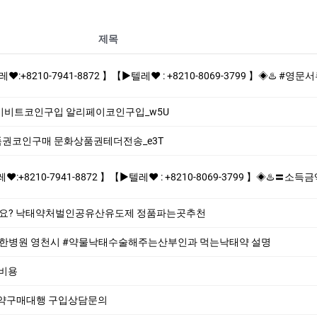
제목
2 】【▶텔레♥ : +8210-8069-3799 】◈♨️ #영문서류위조 #졸업증명서위조 #영문버전위조 #홀로그램제작♨️ ♨️제작업체-위조업체-대리시
리페이비트코인구입 알리페이코인구입_w5U
화상품권코인구매 문화상품권테더전송_e3T
 】【▶텔레♥ : +8210-8069-3799 】◈♨️〓소득금액증명원,잔액증명서위조,입출금내역,납세증명제작/위조업체〓통장잔액포토샵 -빠른제작/확실한
가요? 낙태약처벌인공유산유도제 정품파는곳추천
한병원 영천시 #약물낙태수술해주는산부인과 먹는낙­태약 설명
절비용
산약구매대행 구입상담문의