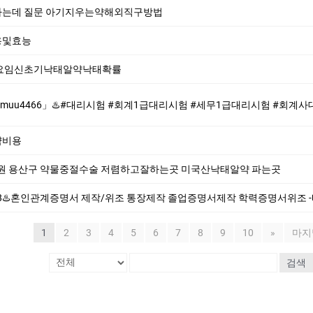
하는데 질문 아기지우는약해외직구방법
용및효능
술요임신초기낙태알약낙태확률
#회계1급대리시험 #세무1급대리시험 #회계사대리시험♨️ ♨️제작업체-위조업체-대리시험♨️ #대리시험 #회계1급대리시험 #세무1급대리시험 #회계사대리시
약비용
원 용산구 약물중절수술 저렴하고잘하는곳 미국산낙­태알약 파는곳
/위조 통장제작 졸업증명서제작 학력증명서위조 -빠른제작/확실한퀄리티/원본100%/완벽보안 -전문가와 충분히 상담해 보시기 바랍니다 -완벽한 
1
2
3
4
5
6
7
8
9
10
»
마지
검색