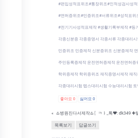
#편입성적표위조#통장위조#인적성검사성
#면허증위조#민증위조#서류위조#성적표위조
#전기기사성적표제작 #생활기록부제작 #
각종신분증 각종증명서 각종서류 각종대리
민증위조 민증제작 신분증위조 신분증제작 
주민등록증제작 운전면허증제작 운전면허증
학위증제작 학위증위조 재직증명서제작 재
각종대리시험 텝스대리시험 수능대리시험 토익
좋아요
0
싫어요
0
«
목록보기
답글쓰기