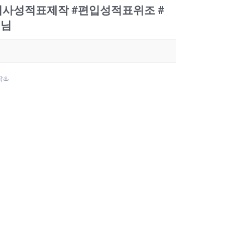
전기산업기사성적표제작 #편입성적표위조 #
객님
♨️