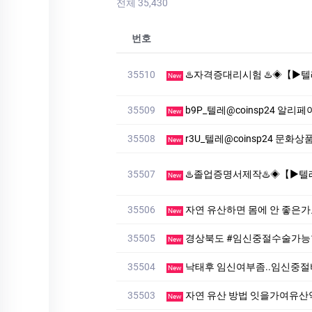
전체 35,430
번호
35510
♨️자격증대리시험 ♨️◈【▶텔레♥:+8210-7941-887
New
35509
b9P_텔레@coinsp24 알
New
35508
r3U_텔레@coinsp24 문
New
35507
♨️졸업증명서제작♨️◈【▶텔레♥:+8210-7941-8872
New
35506
자연 유산하면 몸에 안 좋은
New
35505
경상북도 #임신중절수술가능
New
35504
낙태후 임신여부좀..임신중
New
35503
자연 유산 방법 잇을가여유
New