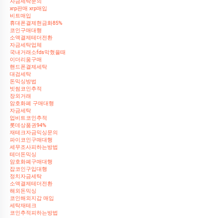
자금세탁문의
xrp판매 xrp매입
비트매입
휴대폰결제현금화85%
코인구매대행
소액결제테더전환
자금세탁업체
국내거래소fds막혔을때
이더리움구매
핸드폰결제세탁
대검세탁
돈믹싱방법
빗썸코인추적
장외거래
암호화폐 구매대행
자금세탁
업비트코인추적
롯데상품권94%
재테크자금믹싱문의
파이코인구매대행
세무조사피하는방법
테더돈믹싱
암호화폐구매대행
잡코인구입대행
정치자금세탁
소액결제테더전환
해외돈믹싱
코인해외지갑 매입
세탁재테크
코인추적피하는방법