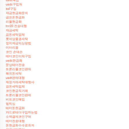
usdc매입
usdc구입처
sol구입
자금현금화문의
금은돈현금화
리플현금화
trc20 전송대행
자금세탁
검돈세탁업체
롯데상품권세탁
정치자금믹싱방법
이더리움
코인 손대손
테더코인이체구입
usdc현금화
문상테더전송
트론리플코인판매
해외돈세탁
usdt판매대행
재정거래세탁대행사
검돈세탁업체
코인현금직거래
트론리플코인판매
비트코인매입
핑믹싱
테더돈현금화
카드로테더구입하는법
소액결제코인구매
테더전송대행
돈현금화수수료최저