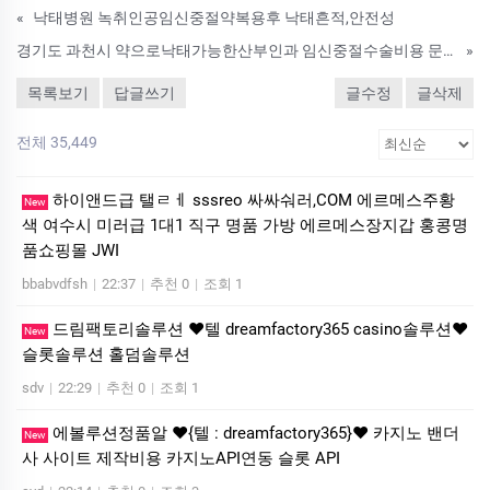
«
낙태병원 녹취인공임신중절약복용후 낙태흔적,안전성
경기도 과천시 약으로낙태가능한산부인과 임신중절수술비용 문의 흡입낙­태수술
»
목록보기
답글쓰기
글수정
글삭제
전체 35,449
하이앤드급 탤ㄹㅔ sssreo 싸싸숴러,COM 에르메스주황
New
색 여수시 미러급 1대1 직구 명품 가방 에르메스장지갑 홍콩명
품쇼핑몰 JWI
bbabvdfsh
|
22:37
|
추천 0
|
조회 1
드림팩토리솔루션 ❤️텔 dreamfactory365 casino솔루션❤️
New
슬롯솔루션 홀덤솔루션
sdv
|
22:29
|
추천 0
|
조회 1
에볼루션정품알 ❤️{텔 : dreamfactory365}❤️ 카지노 밴더
New
사 사이트 제작비용 카지노API연동 슬롯 API