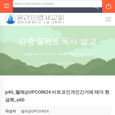
Skip
to
content
김충렬원로목사 설교
김충렬 원로목사님의 과거 설교를 시청할 수 있습니다.
Home
/
김충렬원로목사
p4G_텔레@UPCOIN24 비트코인개인간거래 테더 현
금화_a6D
작성자
텔레@UPCOIN24