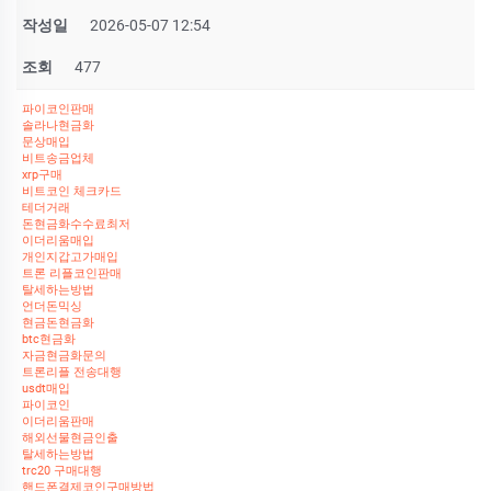
작성일
2026-05-07 12:54
조회
477
파이코인판매
솔라나현금화
문상매입
비트송금업체
xrp구매
비트코인 체크카드
테더거래
돈현금화수수료최저
이더리움매입
개인지갑고가매입
트론 리플코인판매
탈세하는방법
언더돈믹싱
현금돈현금화
btc현금화
자금현금화문의
트론리플 전송대행
usdt매입
파이코인
이더리움판매
해외선물현금인출
탈세하는방법
trc20 구매대행
핸드폰결제코인구매방법