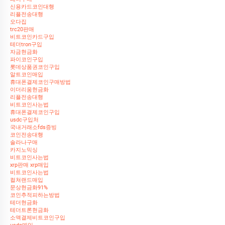
신용카드코인대행
리플전송대행
오다집
trc20판매
비트코인카드구입
테더tron구입
자금현금화
파이코인구입
롯데상품권코인구입
알트코인매입
휴대폰결제코인구매방법
이더리움현금화
리플전송대행
비트코인사는법
휴대폰결제코인구입
usdc구입처
국내거래소fds증빙
코인전송대행
솔라나구매
카지노믹싱
비트코인사는법
xrp판매 xrp매입
비트코인사는법
컬쳐랜드매입
문상현금화91%
코인추적피하는방법
테더현금화
테더트론현금화
소액결제비트코인구입