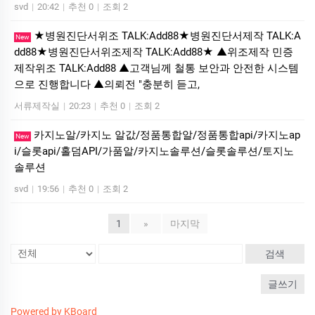
svd
|
20:42
|
추천 0
|
조회 2
★병원진단서위조 TALK:Add88★병원진단서제작 TALK:A
New
dd88★병원진단서위조제작 TALK:Add88★ ▲위조제작 민증
제작위조 TALK:Add88 ▲고객님께 철통 보안과 안전한 시스템
으로 진행합니다 ▲의뢰전 "충분히 듣고,
서류제작실
|
20:23
|
추천 0
|
조회 2
카지노알/카지노 알값/정품통합알/정품통합api/카지노ap
New
i/슬롯api/홀덤API/가품알/카지노솔루션/슬롯솔루션/토지노
솔루션
svd
|
19:56
|
추천 0
|
조회 2
1
»
마지막
검색
글쓰기
Powered by KBoard