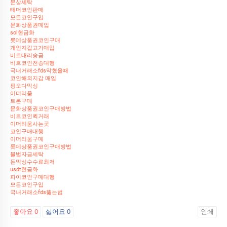
문상세탁
테더코인판매
모든코인구입
문화상품권매입
sol현금화
롯데상품권코인구매
개인지갑고가매입
비트대리송금
비트코인전송대행
국내거래소fds막혔을때
코인해외지갑 매입
핑오다믹싱
이더리움
트론구매
문화상품권코인구매방법
비트코인퀵거래
이더리움사는곳
코인구매대행
이더리움구매
롯데상품권코인구매방법
불법자금세탁
돈믹싱수수료최저
usdt현금화
파이코인구매대행
모든코인구입
국내거래소fds뚫는법
좋아요
0
싫어요
0
인쇄