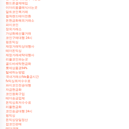
핸드폰결제매입
이더리움클레식사는곳
알트코인퀵거래
컬쳐랜드테더전환
돈현금화해외거래소
파이코인
장외거래소
가상화폐선물거래
코인구매대행 24시
핑돈믹싱
재정거래믹싱대행사
테더돈믹싱
재정거래세탁대행사
리플코인파는곳
골드바세탁현금화
롯데상품권94%
탈세하는방법
국내거래소fds출금시간
fx믹싱최저수수료
파이코인전송대행
자금현금화
코인원화구입
테더송금업체
돈믹싱최저수수료
리플현금화
코인송금대행 24시
핑믹싱
돈믹싱당일정산
잡코인판매
테더구매