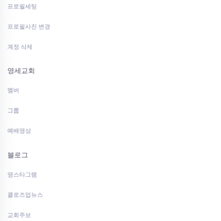
프로필세팅
프로필사진 변경
계정 삭제
영세교회
멤버
그룹
예배영상
블로그
영스타그램
클로즈업뉴스
교회주보