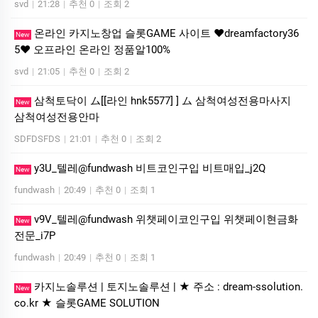
svd
|
21:28
|
추천 0
|
조회 2
온라인 카지노창업 슬롯GAME 사이트 ❤dreamfactory36
New
5❤ 오프라인 온라인 정품알100%
svd
|
21:05
|
추천 0
|
조회 2
삼척토닥이 ム[[라인 hnk5577] ] ム 삼척여성전용마사지
New
삼척여성전용안마
SDFDSFDS
|
21:01
|
추천 0
|
조회 2
y3U_텔레@fundwash 비트코인구입 비트매입_j2Q
New
fundwash
|
20:49
|
추천 0
|
조회 1
v9V_텔레@fundwash 위챗페이코인구입 위챗페이현금화
New
전문_i7P
fundwash
|
20:49
|
추천 0
|
조회 1
카지노솔루션 | 토지노솔루션 | ★ 주소 : dream-ssolution.
New
co.kr ★ 슬롯GAME SOLUTION