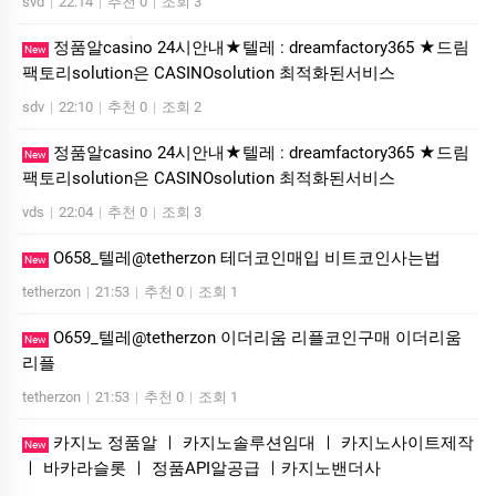
svd
|
22:14
|
추천 0
|
조회 3
정품알casino 24시안내★텔레 : dreamfactory365 ★드림
New
팩토리solution은 CASINOsolution 최적화된서비스
sdv
|
22:10
|
추천 0
|
조회 2
정품알casino 24시안내★텔레 : dreamfactory365 ★드림
New
팩토리solution은 CASINOsolution 최적화된서비스
vds
|
22:04
|
추천 0
|
조회 3
O658_텔레@tetherzon 테더코인매입 비트코인사는법
New
tetherzon
|
21:53
|
추천 0
|
조회 1
O659_텔레@tetherzon 이더리움 리플코인구매 이더리움
New
리플
tetherzon
|
21:53
|
추천 0
|
조회 1
카지노 정품알 ㅣ 카지노솔루션임대 ㅣ 카지노사이트제작
New
ㅣ 바카라슬롯 ㅣ 정품API알공급 ㅣ카지노밴더사