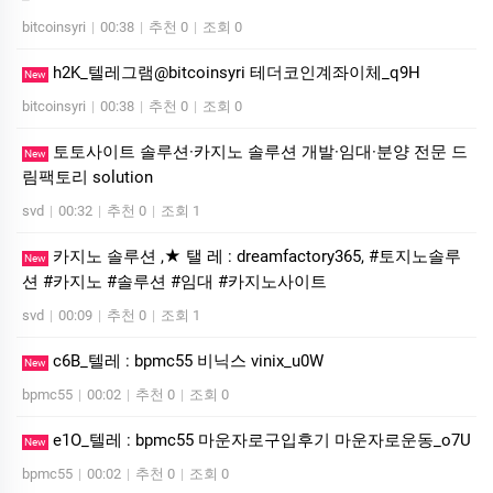
bitcoinsyri
|
00:38
|
추천 0
|
조회 0
h2K_텔레그램@bitcoinsyri 테더코인계좌이체_q9H
New
bitcoinsyri
|
00:38
|
추천 0
|
조회 0
토토사이트 솔루션·카지노 솔루션 개발·임대·분양 전문 드
New
림팩토리 solution
svd
|
00:32
|
추천 0
|
조회 1
카지노 솔루션 ,★ 탤 레 : dreamfactory365, #토지노솔루
New
션 #카지노 #솔루션 #임대 #카지노사이트
svd
|
00:09
|
추천 0
|
조회 1
c6B_텔레 : bpmc55 비닉스 vinix_u0W
New
bpmc55
|
00:02
|
추천 0
|
조회 0
e1O_텔레 : bpmc55 마운자로구입후기 마운자로운동_o7U
New
bpmc55
|
00:02
|
추천 0
|
조회 0