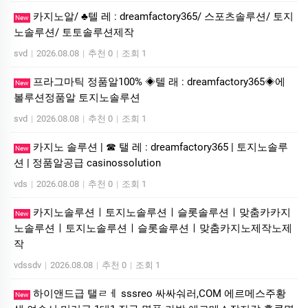
카지노알/ ♣텔 레 : dreamfactory365/ 스포츠솔루션/ 토지
New
노솔루션/ 토토솔루션제작
svd
|
2026.08.08
|
추천 0
|
조회 1
프라그마틱 정품알100% ◈텔 래 : dreamfactory365◈에
New
볼루션정품알 토지노솔루션
svd
|
2026.08.08
|
추천 0
|
조회 1
카지노 솔루션 | ☎ 탤 레 : dreamfactory365 | 토지노솔루
New
션 | 정품알공급 casinossolution
vds
|
2026.08.08
|
추천 0
|
조회 1
카지노솔루션ㅣ토지노솔루션ㅣ슬롯솔루션ㅣ맞춤카카지
New
노솔루션ㅣ토지노솔루션ㅣ슬롯솔루션ㅣ맞춤카지노제작노제
작
vdssdv
|
2026.08.08
|
추천 0
|
조회 1
하이앤드급 탤ㄹㅔ sssreo 싸싸숴러,COM 에르메스주황
New