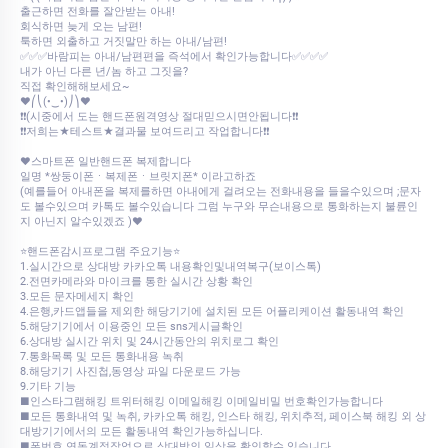
출근하면 전화를 잘안받는 아내!
회식하면 늦게 오는 남편!
툭하면 외출하고 거짓말만 하는 아내/남편!
✅✅✅바람피는 아내/남편편을 즉석에서 확인가능합니다✅✅✅✅
내가 아닌 다른 년/놈 하고 그짓을?
직접 확인해해보세요~
♥⎛⎝(•‿•)⎠⎞♥
❗❗(시중에서 도는 핸드폰원격영상 절대믿으시면안됩니다❗❗
❗❗저희는★테스트★결과물 보여드리고 작업합니다❗❗
♥스마트폰 일반핸드폰 복제합니다
일명 *쌍둥이폰ㆍ복제폰ㆍ브릿지폰* 이라고하죠
(예를들어 아내폰을 복제를하면 아내에게 걸려오는 전화내용을 들을수있으며 ;문자
도 볼수있으며 카톡도 볼수있습니다 그럼 누구와 무슨내용으로 통화하는지 불륜인
지 아닌지 알수있겠죠 )♥
⭐핸드폰감시프로그램 주요기능⭐
1.실시간으로 상대방 카카오톡 내용확인및내역복구(보이스톡)
2.전면카메라와 마이크를 통한 실시간 상황 확인
3.모든 문자메세지 확인
4.은행,카드앱들을 제외한 해당기기에 설치된 모든 어플리케이션 활동내역 확인
5.해당기기에서 이용중인 모든 sns게시글확인
6.상대방 실시간 위치 및 24시간동안의 위치로그 확인
7.통화목록 및 모든 통화내용 녹취
8.해당기기 사진첩,동영상 파일 다운로드 가능
9.기타 기능
■인스타그램해킹 트위터해킹 이메일해킹 이메일비밀 번호확인가능합니다
■모든 통화내역 및 녹취, 카카오톡 해킹, 인스타 해킹, 위치추적, 페이스북 해킹 외 상
대방기기에서의 모든 활동내역 확인가능하십니다.
■폰번호 연동계정작업으로 상대방의 일상을 확인할수 있습니다.