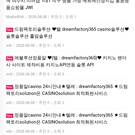
색 여수시 미러급 1대1 직구 명품 가방 에르메스장지갑 홍콩명
품쇼핑몰 JWI
bbabvdfsh
|
2026.08.08
|
추천 0
|
조회 1
드림팩토리솔루션 ❤️텔 dreamfactory365 casino솔루션❤️
New
슬롯솔루션 홀덤솔루션
sdv
|
2026.08.08
|
추천 0
|
조회 1
에볼루션정품알 ❤️{텔 : dreamfactory365}❤️ 카지노 밴더
New
사 사이트 제작비용 카지노API연동 슬롯 API
svd
|
2026.08.08
|
추천 0
|
조회 3
정품알casino 24시안내★텔레 : dreamfactory365 ★드림
New
팩토리solution은 CASINOsolution 최적화된서비스
sdv
|
2026.08.08
|
추천 0
|
조회 2
정품알casino 24시안내★텔레 : dreamfactory365 ★드림
New
팩토리solution은 CASINOsolution 최적화된서비스
vds
|
2026.08.08
|
추천 0
|
조회 3