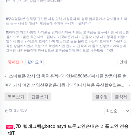
(☞ﾟヮﾟ)☞ 고민상담 ✅라인:MG5085✅
❗❗주의할점:본 업체랑 관련된 사칭 업체 계정들과 타 경쟁 업체들에서 당사를 비하하
는 문구 사용한 메신저 계정들에 주의해 주시기 바랍니다.❗❗
❗❗(여태껏 저희사칭한 사기꾼들 방지하기위해 저희는 고객님들 요구하시면 꼭 최소한
감시프로그램은 확인시켜드립니다.이것때문에 사기꾼들 더이상 사기행각을 버릴수
없어서 많은 싸이트에 조작이라며 헛소리로 글을 올리고 하는데 조작인지 아닌지는
직접 상담하시면서 두눈으로 확인하시면 됩니다.진작에 이 룰로 진행했어야되는데
그동안 사기꾼들한테 피해입으신 고객님들한테 진심으로 사과드립니다)❗❗
좋아요
0
싫어요
0
인쇄
«
스마트폰 감시 앱 위치추적✅라인:MG5085✅복제폰 쌍둥이폰 휴대폰복제 핸드폰해킹 아이폰해킹 카톡해킹 핸드폰도청
여러가지 여건상 임신우먼온리원낙태약다시복용 유산할수있는약가격금액문의 경상북도예천군 인공낙태가능산부인과 임신중절수술비용 약물낙태해주는병원 낙­태비용싼곳 초기중절수술을 해야될 것 같은데미­프진 종류
»
목록보기
답글쓰기
글수정
글삭제
전체 35,459
j7D_텔래그램@bitcoinsyri 트론코인손대손 리플코인 전송
New
_t8T