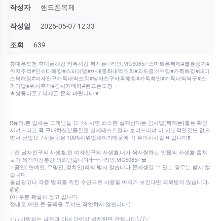
작성자
핸드폰복제
작성일
2026-05-07 12:33
조회
639
휴대폰도청 휴대폰해킹 카톡해킹 복사폰✅라인:MG5085✅스마트폰복제#불륜증거#
위치추적#인스타해킹#스파이앱#아내통화내역조회#외도증거수집#카톡해킹#페이
스북해킹#여자친구카톡내역조회#남자친구카톡해킹#카톡확인#카톡내역복구#스
파이앱#위치추적#감시카메라#핸드폰도청
★쌍둥이폰 / 복제폰 문의 바랍니다★
❗❗유의:본 업체는 고개님들 요구하시면 최소한 실제상대폰 감시앱(복제폰)툴은 확인
시켜드리고 꼭 구매하실분들한텐 실제테스트결과 보여드리며 이 기본적인것도 없으
면서 선입요구하는곳은 100%허위업체이기때문에 꼭 유의하시길 바랍니다❗❗
✅전 남자친구의 사생활,현 여자친구의 사생활,내가 짝사랑하는 인물의 사생활 훔쳐
보기 목적이신분만 의뢰받습니다╋╋✅라인:MG5085✅☎️
✅공인( 연예인, 유명인, 정치인)의뢰 받지 않습니다.문제생길 수 있는 경우는 받지 않
습니다.
불법광고나 각종 범죄를 위한 수단으로 사용될 여지가 보인다면 의뢰받지 않습니다.
@@
(이 부분 확실히 짚고 갑니다.
절대로 어떤 큰 금액을 주셔도 작업하지 않습니다.)
✨⎝⎝바람피는 남편과 아내 더이상 방치하면 안됩니다⎞⎠⎠✨