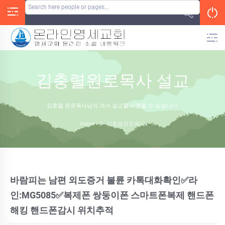
Skip
to
content
김충렬원로목사 설교
김충렬 원로목사님의 과거 설교를 시청할 수 있습니다.
Home
/
김충렬원로목사
바람피는 남편 외도증거 불륜 카톡대화확인✅라
인:MG5085✅복제폰 쌍둥이폰 스마트폰복제 핸드폰
해킹 핸드폰감시 위치추적