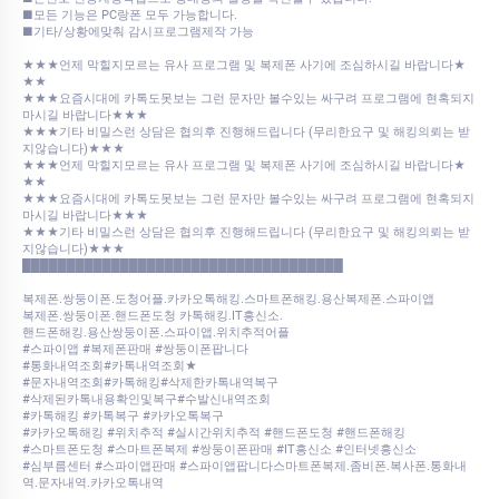
■모든 기능은 PC랑폰 모두 가능합니다.
■기타/상황에맞춰 감시프로그램제작 가능
★★★언제 막힐지모르는 유사 프로그램 및 복제폰 사기에 조심하시길 바랍니다★
★★
★★★요즘시대에 카톡도못보는 그런 문자만 볼수있는 싸구려 프로그램에 현혹되지
마시길 바랍니다★★★
★★★기타 비밀스런 상담은 협의후 진행해드립니다 (무리한요구 및 해킹의뢰는 받
지않습니다)★★★
★★★언제 막힐지모르는 유사 프로그램 및 복제폰 사기에 조심하시길 바랍니다★
★★
★★★요즘시대에 카톡도못보는 그런 문자만 볼수있는 싸구려 프로그램에 현혹되지
마시길 바랍니다★★★
★★★기타 비밀스런 상담은 협의후 진행해드립니다 (무리한요구 및 해킹의뢰는 받
지않습니다)★★★
████████████████████████████████████
복제폰.쌍둥이폰.도청어플.카카오톡해킹.스마트폰해킹.용산복제폰.스파이앱
복제폰.쌍둥이폰.핸드폰도청 카톡해킹.IT흥신소.
핸드폰해킹.용산쌍둥이폰.스파이앱.위치추적어플
#스파이앱 #복제폰판매 #쌍둥이폰팝니다
#통화내역조회#카톡내역조회★
#문자내역조회#카톡해킹#삭제한카톡내역복구
#삭제된카톡내용확인및복구#수발신내역조회
#카톡해킹 #카톡복구 #카카오톡복구
#카카오톡해킹 #위치추적 #실시간위치추적 #핸드폰도청 #핸드폰해킹
#스마트폰도청 #스마트폰복제 #쌍둥이폰판매 #IT흥신소 #인터넷흥신소
#심부름센터 #스파이앱판매 #스파이앱팝니다스마트폰복제.좀비폰.복사폰.통화내
역.문자내역.카카오톡내역