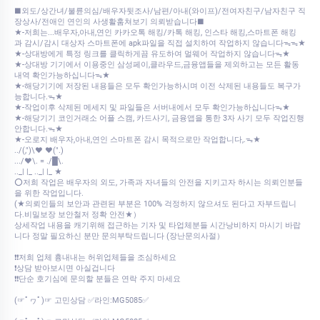
■외도/상간녀/불륜의심/배우자뒷조사/남편/아내(와이프)/전여자친구/남자친구 직
장상사/전애인 연인의 사생활훔쳐보기 의뢰받습니다■
★-저희는...배우자,아내,연인 카카오톡 해킹/카톡 해킹, 인스타 해킹,스마트폰 해킹
과 감시/감시 대상자 스마트폰에 apk파일을 직접 설치하여 작업하지 않습니다ᯓᯓ★
★-상대방에게 특정 링크를 클릭하게끔 유도하여 멀웨어 작업하지 않습니다ᯓ★
★-상대방 기기에서 이용중인 삼성페이,클라우드,금융앱들을 제외하고는 모든 활동
내역 확인가능하십니다ᯓ★
★-해당기기에 저장된 내용들은 모두 확인가능하시며 이전 삭제된 내용들도 복구가
능합니다.ᯓ★
★-작업이후 삭제된 메세지 및 파일들은 서버내에서 모두 확인가능하십니다ᯓ★
★-해당기기 코인거래소 어플 스캠, 카드사기, 금융앱을 통한 3자 사기 모두 작업진행
안합니다.ᯓ★
★-오로지 배우자,아내,연인 스마트폰 감시 목적으로만 작업합니다,.ᯓ★
../(,")\♥ ♥(".)
.../♥\. = ./█\.
.._| |_ .._| |_ ★
⭕저희 작업은 배우자의 외도, 가족과 자녀들의 안전을 지키고자 하시는 의뢰인분들
을 위한 작업입니다.
(★의뢰인들의 보안과 관련된 부분은 100% 걱정하지 않으셔도 된다고 자부드립니
다.비밀보장 보안철저 정확 안전★）
상세작업 내용을 캐기위해 접근하는 기자 및 타업체분들 시간낭비하지 마시기 바랍
니다 정말 필요하신 분만 문의부탁드립니다 (장난문의사절）
❗❗저희 업체 흉내내는 허위업체들을 조심하세요
❗상담 받아보시면 아실겁니다
❗❗단순 호기심에 문의할 분들은 연락 주지 마세요
(☞ﾟヮﾟ)☞ 고민상담 ✅라인:MG5085✅