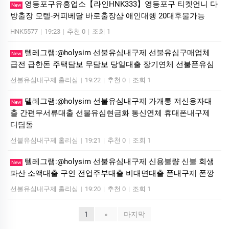
영등포구유흥업소【라인HNK333】영등포구 티켓언니 다
New
방출장 모텔-커피베달 바로출장샵 애인대행 20대후불가능
HNK5577
|
19:23
|
추천 0
|
조회 1
텔레그램:@holysim 선불유심내구제 선불유심구매업체
New
급전 급한돈 주택담보 무담보 당일대출 장기연체 선불폰유심
선불유심내구제 홀리심
|
19:22
|
추천 0
|
조회 1
텔레그램:@holysim 선불유심내구제 가개통 저신용자대
New
출 간편무서류대출 선불유심현금화 통신연체 휴대폰내구제
디딤돌
선불유심내구제 홀리심
|
19:21
|
추천 0
|
조회 1
텔레그램:@holysim 선불유심내구제 신용불량 신불 회생
New
파산 소액대출 구인 전업주부대출 비대면대출 폰내구제 폰깡
선불유심내구제 홀리심
|
19:20
|
추천 0
|
조회 1
1
»
마지막