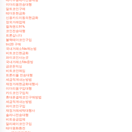
테더무통테더전송대행
이더리움전송대행
알트코인구매
테더돈현금화
신용카드미동의현금화
장외거래업체
컬쳐랜드91%
코인전송대행
트론삽니다
블랙테더코인구입
trc20 구매
국내거래소fds깨는법
비트코인현금화
파이코인사는곳
국내거래소fds증빙
금은돈믹싱
비트코인매입
트론리플 전송대행
세금적게내는방법
재정거래현금화대행사
이더리움구입대행
카드코인구입처
휴대폰결제코인구매방법
세금적게내는방법
파이코인구입
재정거래세탁대행사
솔라나전송대행
비트송금업체
알리페이코인구입
태더원화환전