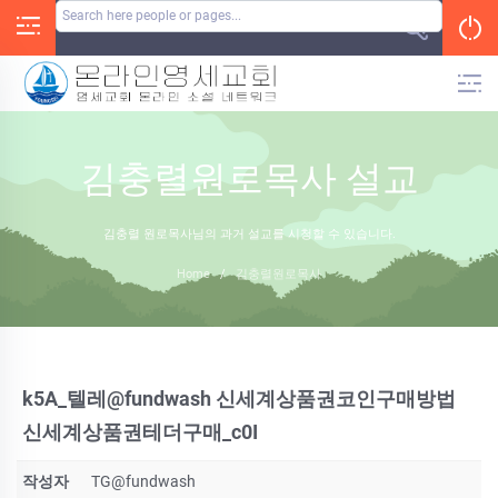
Skip
to
content
김충렬원로목사 설교
김충렬 원로목사님의 과거 설교를 시청할 수 있습니다.
Home
/
김충렬원로목사
k5A_텔레@fundwash 신세계상품권코인구매방법
신세계상품권테더구매_c0I
작성자
TG@fundwash