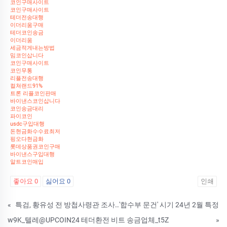
코인구매사이트
코인구매사이트
테더전송대행
이더리움구매
테더코인송금
이더리움
세금적게내는방법
밈코인삽니다
코인구매사이트
코인무통
리플전송대행
컬쳐랜드91%
트론 리플코인판매
바이낸스코인삽니다
코인송금대리
파이코인
usdc구입대행
돈현금화수수료최저
핑오다현금화
롯데상품권코인구매
바이낸스구입대행
알트코인매입
좋아요
0
싫어요
0
인쇄
«
특검, 황유성 전 방첩사령관 조사‥'합수부 문건' 시기 24년 2월 특정
w9K_텔레@UPCOIN24 테더환전 비트 송금업체_t5Z
»