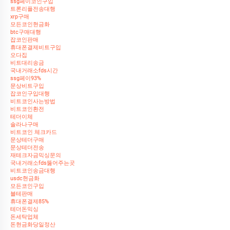
ssg페이코인구입
트론리플전송대행
xrp구매
모든코인현금화
btc구매대행
잡코인판매
휴대폰결제비트구입
오다집
비트대리송금
국내거래소fds시간
ssg페이93%
문상비트구입
잡코인구입대행
비트코인사는방법
비트코인환전
테더이체
솔라나구매
비트코인 체크카드
문상테더구매
문상테더전송
재테크자금믹싱문의
국내거래소fds뚫어주는곳
비트코인송금대행
usdc현금화
모든코인구입
블테판매
휴대폰결제85%
테더돈믹싱
돈세탁업체
돈현금화당일정산