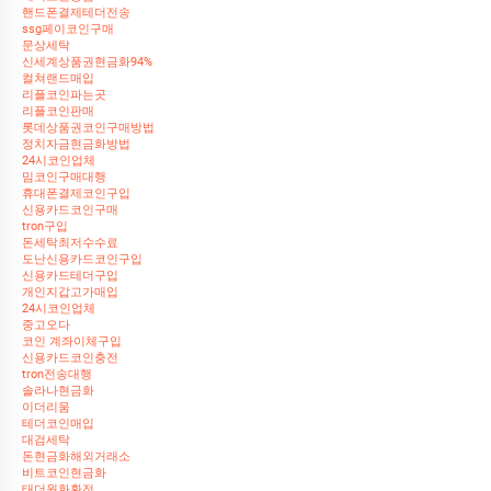
핸드폰결제테더전송
ssg페이코인구매
문상세탁
신세계상품권현금화94%
컬쳐랜드매입
리플코인파는곳
리플코인판매
롯데상품권코인구매방법
정치자금현금화방법
24시코인업체
밈코인구매대행
휴대폰결제코인구입
신용카드코인구매
tron구입
돈세탁최저수수료
도난신용카드코인구입
신용카드테더구입
개인지갑고가매입
24시코인업체
중고오다
코인 계좌이체구입
신용카드코인충전
tron전송대행
솔라나현금화
이더리움
테더코인매입
대검세탁
돈현금화해외거래소
비트코인현금화
태더원화환전