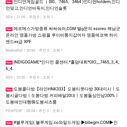
인디언게임골드（ 0I0。7465。3464 )인디언holdem,인디
New
언맞고,인디언바둑이,인디언슬롯
SDV
|
21:09
|
추천 0
|
조회 1
에르메스가방종류 싸싸숴러,COM 탤g문의 sssreo 해남군
New
온라인 명품가방 쇼핑몰 루이비통지갑여자 명품에코백 하이
엔드ex급 XPF
bbabvdfsh
|
20:50
|
추천 0
|
조회 1
INDIGOGAME*인디언 콜센터.*홀덤대회*OIO__7465_3_4_
New
6_4.
SDV
|
20:50
|
추천 0
|
조회 1
도봉콜다방【라인HNK333】도봉티켓다방 30대미시ㅣ도
New
봉시골다방ㅣ도봉다방 커피배달20대ㅣ도봉돌싱만남200%ㅣ
도봉애인대행⑭도봉셔츠룸
FDWFDSF
|
20:34
|
추천 0
|
조회 1
#블루게임( 블루게임.co와일드게임 ▶bibegm.COM▶인
New