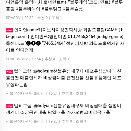
디언홀덤 홀덤대회 토너먼트m) #블루게임(코드: 민트) #블루
홀덤 #블루바둑이 #블루맞고 #블루슬롯
SDVSDV
|
20:32
|
추천 0
|
조회 1
인디언game카­지노사이성인피시방 와일드홀덤GAME { bi
New
begm.com } 인디언PC방인디언 010,7465,3464 (indigo-game)
콜센터.트”⓿❶⓿ ”7465.3464” 성인피시방 와일드홀덤게임사
이트 인디언게
SDVSDVSDV
|
19:54
|
추천 0
|
조회 1
텔레그램 :@holysim선불유심내구제 대포유심삽니다 신
New
불급전 대출연체자 비상금대출 급전선불 선불유심매입 대포
유심파는법
선불유심내구제 홀리심
|
19:24
|
추천 0
|
조회 1
텔레그램 :@holysim선불유심내구제 비상금대출 생활비
New
생계비 소상공인대출 당일대출 카카오뱅크비상금대출
선불유심내구제 홀리심
|
19:23
|
추천 0
|
조회 1