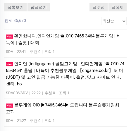
목록보기
답글쓰기
글수정
글삭제
전체 35,670
환영합니다.인디언게임 ☎.O10-7465-3464 블루게임 | 바
New
둑이 | 슬롯 | 대회
SDV
|
22:41
|
추천 0
|
조회 1
인디언 (indigogame) 콜맞고게임 | 인디언게임 "☎.O10-74
New
65-3464" 홀덤 | 바둑이 추천블루게임 【chgame.co.kr】 테더
(USDT) 및 코인 입금 가능한 바둑이, 홀덤, 맞고 사이트 안내.
센터. ho
SDVSDVSDV
|
22:22
|
추천 0
|
조회 1
블루게임 OIO ▶7465,3464▶ 드립니다 블루슬롯게임최
New
고%
SDV
|
21:27
|
추천 0
|
조회 1