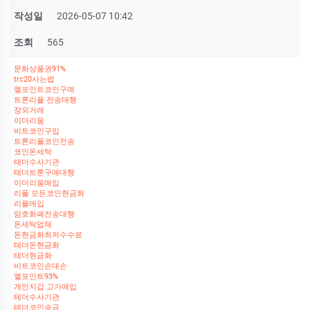
작성일
2026-05-07 10:42
조회
565
문화상품권91%
trc20사는법
엘포인트코인구매
트론리플 전송대행
장외거래
이더리움
비트코인구입
트론리플코인전송
코인돈세탁
테더수사기관
테더트론구매대행
이더리움매입
리플 모든코인현금화
리플매입
암호화폐전송대행
돈세탁업체
돈현금화최저수수료
테더돈현금화
테더현금화
비트코인손대손
엘포인트93%
개인지갑 고가매입
테더수사기관
테더코인송금