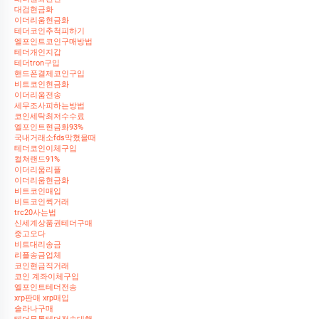
대검현금화
이더리움현금화
테더코인추척피하기
엘포인트코인구매방법
테더개인지갑
테더tron구입
핸드폰결제코인구입
비트코인현금화
이더리움전송
세무조사피하는방법
코인세탁최저수수료
엘포인트현금화93%
국내거래소fds막혔을때
테더코인이체구입
컬쳐랜드91%
이더리움리플
이더리움현금화
비트코인매입
비트코인퀵거래
trc20사는법
신세계상품권테더구매
중고오다
비트대리송금
리플송금업체
코인현금직거래
코인 계좌이체구입
엘포인트테더전송
xrp판매 xrp매입
솔라나구매