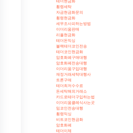
테더현금화
횡령세탁
자금현금화문의
횡령현금화
세무조사피하는방법
이더리움판매
리플현금화
테더돈믹싱
블랙테더코인전송
테더코인현금화
암호화폐구매대행
암호화폐전송대행
이더리움구입대행
재정거래세탁대행사
트론구매
테더최저수수료
돈세탁해외거래소
카드로테더구입하는법
이더리움클레식사는곳
밈코인전송대행
횡령믹싱
비트코인현금화
암호화폐
테더이체