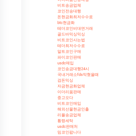
비트송금업체
코인전송대행
돈현금화최저수수료
btc현금화
테더코인비대면거래
골드바믹싱믹싱
비트코인사는법
테더최저수수료
알트코인구매
파이코인판매
usdc매입
코인송금대행24시
국내거래소fds막혔을때
검돈믹싱
자금현금화업체
이더리움판매
중고오다
비트코인매입
해외선물현금인출
리플송금업체
횡령세탁
usdc판매처
밈코인팝니다