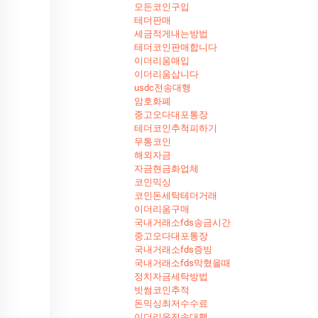
모든코인구입
테더판매
세금적게내는방법
테더코인판매합니다
이더리움매입
이더리움삽니다
usdc전송대행
암호화폐
중고오다대포통장
테더코인추척피하기
무통코인
해외자금
자금현금화업체
코인믹싱
코인돈세탁테더거래
이더리움구매
국내거래소fds송금시간
중고오다대포통장
국내거래소fds증빙
국내거래소fds막혔을때
정치자금세탁방법
빗썸코인추적
돈믹싱최저수수료
이더리움전송대행