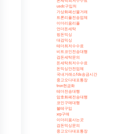
돈세탁최저수수료
usdc구입처
가상화폐선물거래
트론리플전송업체
이더리움리플
언더돈세탁
핑돈믹싱
대검믹싱
테더최저수수료
비트코인전송대행
검돈세탁문의
돈세탁최저수수료
돈믹싱안전업체
국내거래소fds송금시간
중고오다대포통장
tron현금화
테더전송대행
암호화폐전송대행
코인구매대행
블테구입
xrp구매
이더리움사는곳
검돈믹싱문의
중고오다대포통장