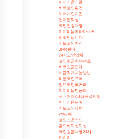
이더리움리플
비트코인환전
테더개인지갑
언더돈믹싱
코인전송대행
이더리움메타마스크
밈코인삽니다
비트코인환전
usdc판매
24시코인업체
코인현금화수수료
비트송금업체
세금적게내는방법
리플코인구매
알트코인퀵거래
이더리움현금화
국내거래소fds해결방법
이더리움판매
비트코인세탁
xrp판매
코인신용카드
골드바믹싱믹싱
코인송금대행24시
환치기