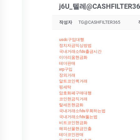
j6U_텔레@CASHFILTE
작성자
TG@CASHFILTER365
usdc구입대행
정치자금믹싱방법
국내거래소fds출금시간
이더리움현금화
테더판매
xrp구입
장외거래
알트코인퀵거래
핑세탁
암호화폐구매대행
코인현금직거래
탈세돈현금화
국내거래소fds우회하는법
국내거래소fds뚫는법
비트코인현금화
해외선물현금인출
테더코인판매