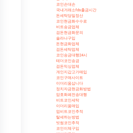
코인손대손
국내거래소fds출금시간
돈세탁당일정산
코인현금화수수료
비트송금업체
검돈현금화문의
솔라나구입
돈현금화업체
검돈세탁업체
코인송금대행24시
테더코인송금
검돈믹싱업체
개인지갑고가매입
코인구매사이트
이더리움삽니다
정치자금현금화방법
암호화폐전송대행
비트코인세탁
이더리움매입
업비트코인추적
탈세하는방법
빗썸코인추적
코인이체구입