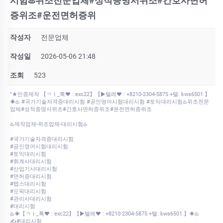
시험♨️위조전문업체#성적증명서위조#간호사면허
증위조#운전면허증위
작성자
전문업체
작성일
2026-05-06 21:48
조회
523
"★민증제작 【ㅋㅏ_톡♥ : exc22】【▶텔레♥ : +8210-2304-5875 +텔: kws6501 】
◈♨️ #국가기술자격증대리시험 #공인영어시험대리시험 #토익대리시험♨️위조전문
업체#성적증명서위조#간호사면허증위조#운전면허증위조
♨️제작업체-위조업체-대리시험♨️
#국가기술자격증대리시험
#공인영어시험대리시험
#토익대리시험
#회계사대리시험
#산업기사대리시험
#면허증대리시험
#텝스대리시험
#오픽대리시험
#관리사대리시험
#대리시험
♨️◈【ㅋㅏ_톡♥ : exc22】【▶텔레♥ : +8210-2304-5875 +텔: kws6501 】◈♨️
✍#대리시험