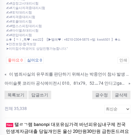
✍#검정고시대리시험
✍#기술사자격증대리시험
✍#토익대리시험
✍#자격증대리시험
✍#토플대리시험
✍#텝스스피킹대리시험
✍#아이엘츠대리시험
✍#편입대리시험
♨️◈【ㅋㅏ_톡♥ : exc22】【▶텔레♥ : +8210-2304-5875 +텔: kws6501 】◈♨️
➤안전보장-합격보장
➤이미접수하셨어도 상담진행가능합니다."
좋아요
0
싫어요
0
인쇄
«
이 범죄사실의 유무죄를 판단하기 위해서는 박중언이 참사 발생 장소인
아이슬롯 코리아 공식에이전시 010。81x79。52ㅡ74 인디고game 대형 무료홀덤 토너먼트
»
목록보기
답글쓰기
글수정
글삭제
전체 35,338
탤ㄹㄱ램 banonpi 대포유심가격 바넌피유심내구제 전국
New
민생계자금대출 당일개인돈 울산 20만원30만원 급한돈드려요