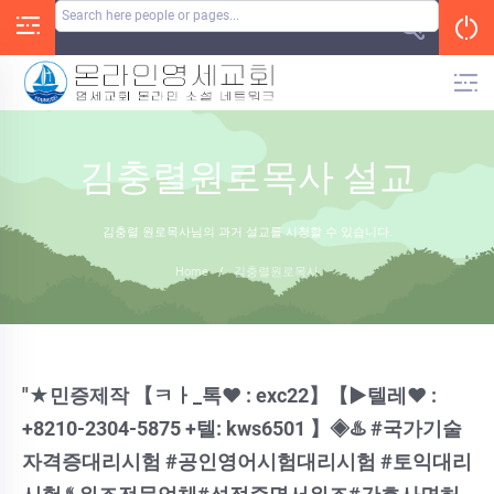
Skip
to
content
김충렬원로목사 설교
김충렬 원로목사님의 과거 설교를 시청할 수 있습니다.
Home
/
김충렬원로목사
"★민증제작 【ㅋㅏ_톡♥ : exc22】【▶텔레♥ :
+8210-2304-5875 +텔: kws6501 】◈♨️ #국가기술
자격증대리시험 #공인영어시험대리시험 #토익대리