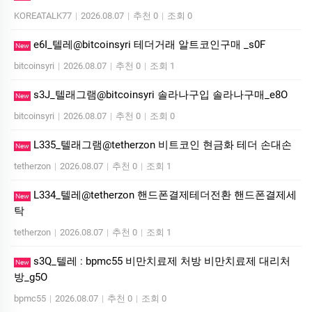
KOREATALK77
|
2026.08.07
|
추천 0
|
조회 0
e6I_텔레@bitcoinsyri 테더거래 알트코인구매 _s0F
New
bitcoinsyri
|
2026.08.07
|
추천 0
|
조회 1
s3J_텔래그램@bitcoinsyri 솔라나구입 솔라나구매_e8O
New
bitcoinsyri
|
2026.08.07
|
추천 0
|
조회 0
L335_텔래그램@tetherzon 비트코인 현금화 테더 손대손
New
tetherzon
|
2026.08.07
|
추천 0
|
조회 1
L334_텔레@tetherzon 핸드폰결제테더전환 핸드폰결제세
New
탁
tetherzon
|
2026.08.07
|
추천 0
|
조회 1
s3Q_텔레 : bpmc55 비만치료제 처방 비만치료제 대리처
New
방_g5O
bpmc55
|
2026.08.07
|
추천 0
|
조회 0