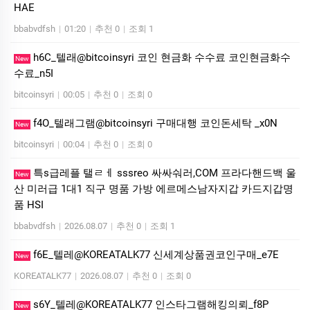
HAE
bbabvdfsh
|
01:20
|
추천 0
|
조회 1
h6C_텔래@bitcoinsyri 코인 현금화 수수료 코인현금화수
New
수료_n5I
bitcoinsyri
|
00:05
|
추천 0
|
조회 0
f4O_텔래그램@bitcoinsyri 구매대행 코인돈세탁 _x0N
New
bitcoinsyri
|
00:04
|
추천 0
|
조회 0
특s급레플 탤ㄹㅔ sssreo 싸싸숴러,COM 프라다핸드백 울
New
산 미러급 1대1 직구 명품 가방 에르메스남자지갑 카드지갑명
품 HSI
bbabvdfsh
|
2026.08.07
|
추천 0
|
조회 1
f6E_텔레@KOREATALK77 신세계상품권코인구매_e7E
New
KOREATALK77
|
2026.08.07
|
추천 0
|
조회 0
s6Y_텔레@KOREATALK77 인스타그램해킹의뢰_f8P
New