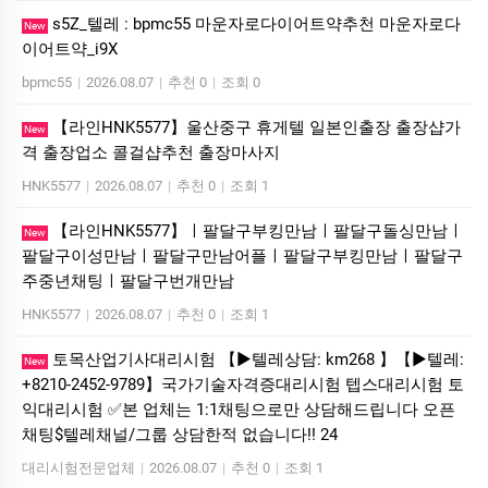
s5Z_텔레 : bpmc55 마운자로다이어트약추천 마운자로다
New
이어트약_i9X
bpmc55
|
2026.08.07
|
추천 0
|
조회 0
【라인HNK5577】울산중구 휴게텔 일본인출장 출장샵가
New
격 출장업소 콜걸샵추천 출장마사지
HNK5577
|
2026.08.07
|
추천 0
|
조회 1
【라인HNK5577】ㅣ팔달구부킹만남ㅣ팔달구돌싱만남ㅣ
New
팔달구이성만남ㅣ팔달구만남어플ㅣ팔달구부킹만남ㅣ팔달구
주중년채팅ㅣ팔달구번개만남
HNK5577
|
2026.08.07
|
추천 0
|
조회 1
토목산업기사대리시험 【▶텔레상담: km268 】【▶텔레:
New
+8210-2452-9789】국가기술자격증대리시험 텝스대리시험 토
익대리시험 ✅본 업체는 1:1채팅으로만 상담해드립니다 오픈
채팅$텔레채널/그룹 상담한적 없습니다!! 24
대리시험전문업체
|
2026.08.07
|
추천 0
|
조회 1