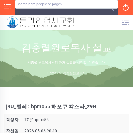
Skip
to
content
김충렬원로목사 설교
김충렬 원로목사님의 과거 설교를 시청할 수 있습니다.
Home
/
김충렬원로목사
j4U_텔레 : bpmc55 해포쿠 칵스타_z9H
작성자
TG@bpmc55
작성일
2026-05-06 20:40