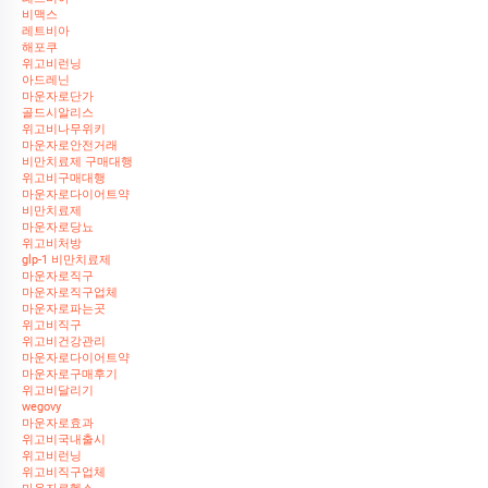
비맥스
레트비아
해포쿠
위고비런닝
아드레닌
마운자로단가
골드시알리스
위고비나무위키
마운자로안전거래
비만치료제 구매대행
위고비구매대행
마운자로다이어트약
비만치료제
마운자로당뇨
위고비처방
glp-1 비만치료제
마운자로직구
마운자로직구업체
마운자로파는곳
위고비직구
위고비건강관리
마운자로다이어트약
마운자로구매후기
위고비달리기
wegovy
마운자로효과
위고비국내출시
위고비런닝
위고비직구업체