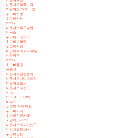
마운자로헬스
마운자로약국가격
마운자로 가격 비교
위고비처방
위고비당뇨
vimax
마운자로직구방법
비닉스
위고비국내가격
위고비고혈압
위고비처방
비만치료제 대리처방
성인약국
vimax
위고비용량
해포쿠
마운자로건강관리
마운자로다이어트약
마운자로효능
마운자로사는곳
vinix
비아그라100mg
비닉스
위고비 가격 비교
위고비가격
위고비안전거래
시알리스20mg
마운자로재고있는곳
비만치료제 처방
위고비운동