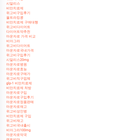
시알리스
비만치료제
위고비구입후기
울트라킹콩
비만치료제 구매대행
위고비다이어트
다이어트약추천
마운자로 가격 비교
비아그라
위고비다이어트
마운자로국내가격
위고비구입후기
시알리스20mg
마운자로병원
마운자로효능
마운자로구매가
위고비직구업체
glp-1 비만치료제
비만치료제 처방
마운자로구입
마운자로구입후기
마운자로정품판매
마운자로재고
위고비성인병
비만치료제 구입
위고비재고
위고비국내출시
비아그라100mg
마운자로약국
레트비아