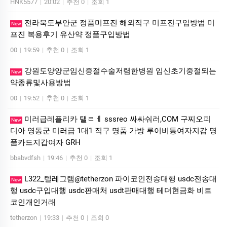
HNK5577
|
20:02
|
추천 0
|
조회 1
전라북도부안군 정품미프진 해외직구 미프진구입방법 미
New
프진 복용후기 유산약 정품구입방법
00
|
19:59
|
추천 0
|
조회 1
강원도양양군임신중절수술저렴한병원 임신초기중절되는
New
약종류및사용방법
00
|
19:52
|
추천 0
|
조회 1
미러급레플리카 탤ㄹㅔ sssreo 싸싸숴러,COM 구찌오피
New
디아 영동군 미러급 1대1 직구 명품 가방 루이비통여자지갑 명
품카드지갑여자 GRH
bbabvdfsh
|
19:46
|
추천 0
|
조회 1
L322_텔레그램@tetherzon 파이코인전송대행 usdc전송대
New
행 usdc구입대행 usdc판매처 usdt판매대행 테더현금화 비트
코인개인거래
tetherzon
|
19:33
|
추천 0
|
조회 0