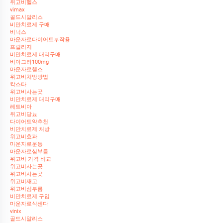
위고비헬스
vimax
골드시알리스
비만치료제 구매
비닉스
마운자로다이어트부작용
프릴리지
비만치료제 대리구매
비아그라100mg
마운자로헬스
위고비처방방법
칵스타
위고비사는곳
비만치료제 대리구매
레트비아
위고비당뇨
다이어트약추천
비만치료제 처방
위고비효과
마운자로운동
마운자로심부름
위고비 가격 비교
위고비사는곳
위고비사는곳
위고비재고
위고비심부름
비만치료제 구입
마운자로삭센다
vinix
골드시알리스