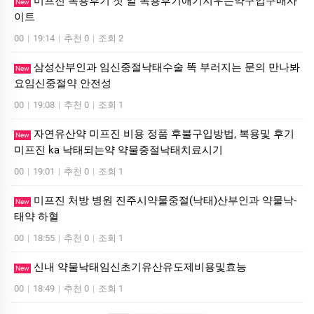
미프진 복용후기 첫 알 복용후기애기지우는약구입구매사
New
이트
00
|
19:14
|
추천 0
|
조회 2
삼성산부인과 임신중절낙태수술 똑 부러지는 문의 만나봐
New
요임신중절약 안전성
00
|
19:08
|
추천 0
|
조회 1
자연유산약 미프진 비용 정품 후불구입방법, 복용및 후기
New
미프진 ka 낙태되는약 약물중절낙태치료시기
00
|
19:01
|
추천 0
|
조회 1
미프진 처방 병원 진주시약물중절(낙태)산부인과 약물낙­
New
태약 하혈
00
|
18:55
|
추천 0
|
조회 1
신내 약물낙태임신초기유산유도제비용및효능
New
00
|
18:49
|
추천 0
|
조회 1