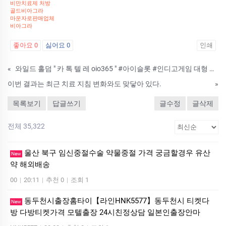
비만치료제 처방
골드비아그라
마운자로판매업체
비아그라
좋아요
0
싫어요
0
인쇄
«
와일드 홀덤 " 카 톡 텔 레 oio365 " #아이슬롯 #인디고게임 대형 무료 홀덤토너먼트
이번 결과는 최근 치료 지침 변화와도 맞닿아 있다.
»
목록보기
답글쓰기
글수정
글삭제
전체 35,322
울산 북구 임신중절수술 약물중절 가격 궁금할경우 유산
New
약 해외배송
00
|
20:11
|
추천 0
|
조회 1
동두천시출장홈타이【라인HNK5577】동두천시 티켓다
New
방 다방티켓가격 모텔출장 24시친정상담 일본인출장안마