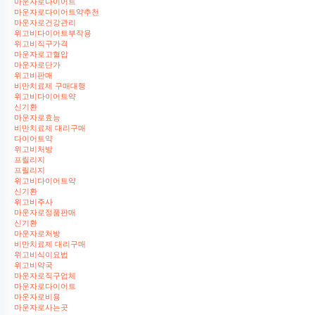
마운자로다이어트
마운자로다이어트약추천
마운자로건강관리
위고비다이어트부작용
위고비직구가격
마운자로고혈압
마운자로단가
위고비판매
비만치료제 구매대행
위고비다이어트약
신기환
마운자로효능
비만치료제 대리구매
다이어트약
위고비처방
프릴리지
프릴리지
위고비다이어트약
신기환
위고비주사
마운자로정품판매
신기환
마운자로처방
비만치료제 대리구매
위고비식이요법
위고비약국
마운자로직구업체
마운자로다이어트
마운자로비용
마운자로사는곳