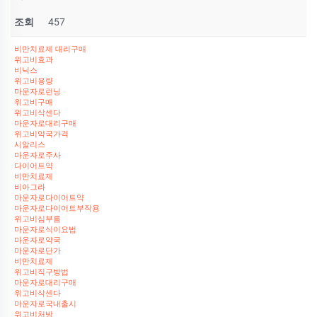
조회
457
비만치료제 대리구매
위고비효과
비닉스
위고비용량
마운자로런닝
위고비구매
위고비삭센다
마운자로대리구매
위고비약국가격
시알리스
마운자로주사
다이어트약
비만치료제
비아그라
마운자로다이어트약
마운자로다이어트부작용
위고비심부름
마운자로식이요법
마운자로약국
마운자로단가
비만치료제
위고비직구방법
마운자로대리구매
위고비삭센다
마운자로국내출시
위고비처방