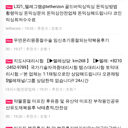
L321_텔레그램@tetherzon 골드바믹싱믹싱 돈믹싱방법
New
횡령믹싱 돈믹싱문의 돈믹싱안전업체 돈믹싱해드립니다 코인
믹싱최저수수료
tetherzon
|
19:33
|
추천 0
|
조회 0
우먼온리원중절수술 임신초기중절되는약복용후기
New
00
|
19:27
|
추천 0
|
조회 1
지도사대리시험 【▶텔레상담: km268 】【▶텔레: +8210
New
-2452-9789】국가기술자격증대리시험 텝스대리시험 토익대
리시험 ✅본 업체는 1:1채팅으로만 상담해드립니다 오픈채팅
$텔레채널/그룹 상담한적 없습니다!! 24시간
대리시험전문업체
|
19:21
|
추천 0
|
조회 1
약물중절 미프진 후유증 및 유산약 미프진 부작용인공유
New
산유도제복용후 낙태흔적,안전성
00
|
19:20
|
추천 0
|
조회 1