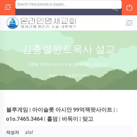
Skip
to
content
김충렬원로목사 설교
김충렬 원로목사님의 과거 설교를 시청할 수 있습니다.
Home
/
김충렬원로목사
블루게임 | 아이슬롯 아시안 99억잭팟사이트 | :
o1o.7465.3464 | 홀덤 | 바둑이 | 맞고
작성자
afaf