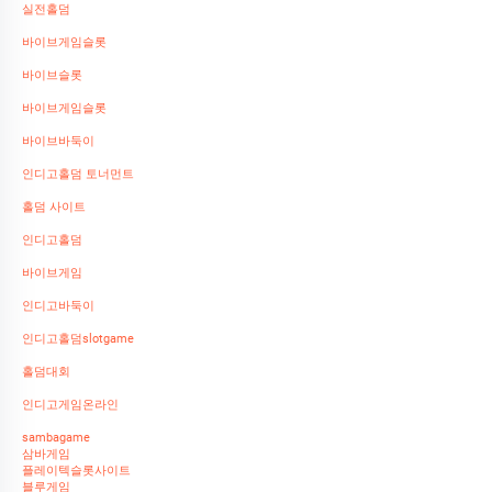
실전홀덤
바이브게임슬­롯
바이브슬­롯
바이브게임슬­롯
바이브바둑이
인디고홀덤 토너먼트
홀덤 사이트
인디고홀덤
바이브게임
인디고바둑이
인디고홀덤slotgame
홀덤대회
인디고게임온라인
sambagame
삼바게임
플레이텍슬롯사이트
블루게임