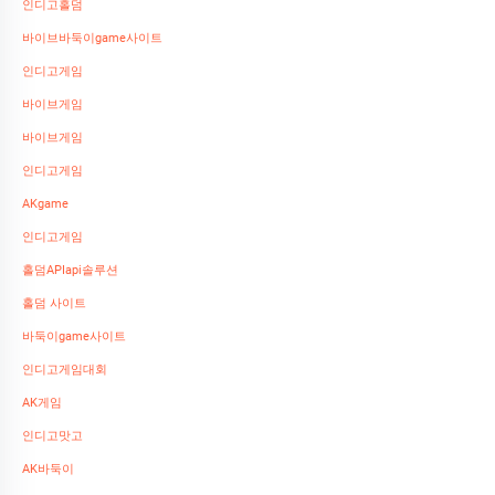
인디고홀덤
바이브바둑이game사이트
인디고게임
바이브게임
바이브게임
인디고게임
AKgame
인디고게임
홀덤APIapi솔­루­션
홀덤 사이트
바둑이game사이트
인디고게임대회
AK게임
인디고맛고
AK바둑이