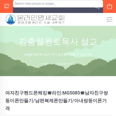
Skip
to
content
김충렬원로목사 설교
김충렬 원로목사님의 과거 설교를 시청할 수 있습니다.
Home
/
김충렬원로목사
여자친구핸드폰해킹☎라인:MG5085☎남자친구쌍
둥이폰만들기/남편복제폰만들기/아내쌍둥이폰가
격