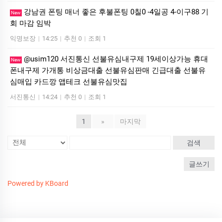
강남권 폰팅 매너 좋은 후불폰팅 0칠0 -4일공 4-이구88 기
New
회 마감 임박
익명보장
|
14:25
|
추천 0
|
조회 1
@usim120 서진통신 선불유심내구제 19세이상가능 휴대
New
폰내구제 가개통 비상금대출 선불유심판매 긴급대출 선불유
심매입 카드깡 앱테크 선불유심맛집
서진통신
|
14:24
|
추천 0
|
조회 1
1
»
마지막
검색
글쓰기
Powered by KBoard