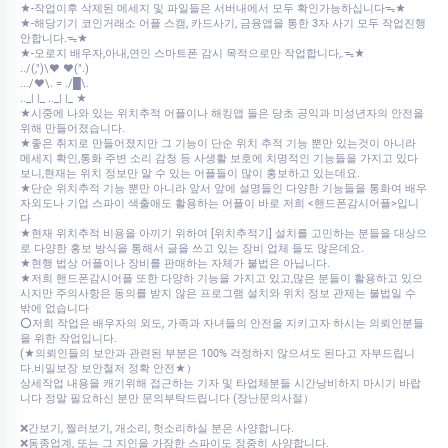
★-작업이후 삭제된 메세지 및 파일들은 서버내에서 모두 확인가능하십니다ᯓ★
★-해당기기 코인거래소 어플 스캠, 카드사기, 금융앱을 통한 3자 사기 모두 작업진행
안합니다.ᯓ★
★-오로지 배우자,아내,연인 스마트폰 감시 목적으로만 작업합니다,.ᯓ★
../(,")\♥ ♥(".)
.../♥\. = ./█\.
.._| |_ .._| |_ ★
★시중에 나와 있는 위치추적 어플이나 해킹앱 들은 당초 공익과 미성년자의 안전을
위해 만들어졌습니다.
★좋은 취지로 만들어졌지만 그 기능이 단순 위치 추적 기능 뿐만 있는것이 아니라
메세지 확인,통화 주변 소리 감청 등 사생활 보호에 치명적인 기능들을 가지고 있다
보니,현재는 위치 정보만 알 수 있는 어플들이 많이 홍보하고 있는데요.
★단순 위치추적 기능 뿐만 아니라 앞서 앞에 설명들인 다양한 기능들을 통화여 배우
자외도나 기업 스파이 색출애도 활용하는 어플이 바로 저희 <핸드폰감시어플>입니
다
★현재 위치추적 비용을 아끼기 위하여 [위치추적기] 설치를 고민하는 분들을 대상으
로 다양한 홍보 방식을 통해서 글을 쓰고 있는 장비 업체 들도 많은데요.
★현행 법상 어플이나 장비를 판매하는 자체가 불법은 아닙니다.
★저희 핸드폰감시어플 또한 다양하 기능을 가지고 있고,많은 분들이 활용하고 있으
시지만 주의사항은 동의를 받지 않은 프로그램 설치와 위치 정보 관제는 불법일 수
밖에 없습니다
⭕저희 작업은 배우자의 외도, 가족과 자녀들의 안전을 지키고자 하시는 의뢰인분들
을 위한 작업입니다.
(★의뢰인들의 보안과 관련된 부분은 100% 걱정하지 않으셔도 된다고 자부드립니
다.비밀보장 보안철저 정확 안전★）
상세작업 내용을 캐기위해 접근하는 기자 및 타업체분들 시간낭비하지 마시기 바랍
니다 정말 필요하신 분만 문의부탁드립니다 (장난문의사절）
❌간보기, 찔러보기, 개소리, 헛소리하실 분은 사양합니다.
❌동종업계, 또는 그 지인을 가장한 스파이도 정중히 사양합니다.