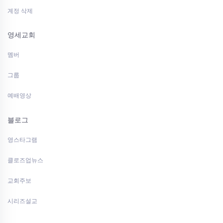
계정 삭제
영세교회
멤버
그룹
예배영상
블로그
영스타그램
클로즈업뉴스
교회주보
시리즈설교