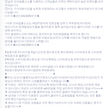
⭕실제 모바일흥신소를 이용하신 고객님들은 만족도 90%이상의 높은 만족도를 보여
주셨습니다.
⭕이는 구시대방식만을 보유한 타업체와는 비교할수 저희만의 독보적방식이 있기에
가능합니다.
다╋╋◀라인:MG5085╋╋◀
✓저희 모바일흥신소는 해당IT분야에 전문성을 갖추고 부부문제,자녀문제,
애인사이의 문제발생요인들을 철저히분석 향후 일어날수있는 불미스러운 사고를 미
연해 방지하고
이미 발생한사고에 대해서는 효과적으로 대처,해결함을 목적으로 합니다.
✓저희 사이버 흥신소는 철저한 비밀보장,보안과 신뢰를 바탕으로 적절한 해법으로
문제를 풀어드리기위하여 노력합니다.
다╋╋◀라인:MG5085╋╋◀
#쌍둥이폰 #스파이앱 #실시간도청 핸드폰도청 핸드폰해킹 스마트폰도청 스마트폰
해킹등으로 불륜잡기.
#복제폰 스파이앱 핸드폰도청 카카오톡해킹 스마트폰도청 위추적등으로 배우자의
외도감시하기.
#스파이앱 #쌍둥이폰 복제폰 스파이앱팝니다 쌍둥이폰팝니다 복제폰팝니다
#쌍둥이폰판매 #스파이앱판매 복제폰판매
❥・・・ ┈┈┈┈┈┈┈┈┈┈┈┈┈┈┈┈┈ ・・・❥
■외도/상간녀/불륜의심/배우자뒷조사/남편/아내(와이프)/전여자친구/남자친구 직
장상사/전애인 연인의 사생활훔쳐보기 의뢰받습니다■
★-저희는...배우자,아내,연인 카카오톡 해킹/카톡 해킹, 인스타 해킹,스마트폰 해킹
과 감시/감시 대상자 스마트폰에 apk파일을 직접 설치하여 작업하지 않습니다ᯓᯓ★
★-상대방에게 특정 링크를 클릭하게끔 유도하여 멀웨어 작업하지 않습니다ᯓ★
★-상대방 기기에서 이용중인 삼성페이,클라우드,금융앱들을 제외하고는 모든 활동
내역 확인가능하십니다ᯓ★
★-해당기기에 저장된 내용들은 모두 확인가능하시며 이전 삭제된 내용들도 복구가
능합니다.ᯓ★