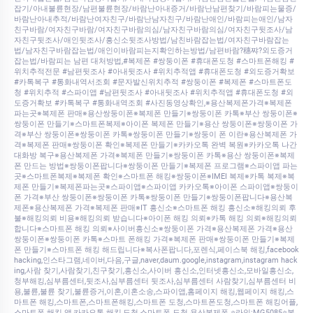
잡기/아내불륜현장/남편불륜현장/바람난아내증거/바람난남편찾기/바람피는물증/
바람난아내추적/바람난여자친구/바람난남자친구/바람난애인/바람피는애인/남자
친구바람/여자친구바람/여자친구바람의심/남자친구바람의심/여자친구뒷조사/남
자친구뒷조사/애인뒷조사/흥신소뒷조사방법/남친바람잡는법/여자친구바람잡는
법/남자친구바람잡는법/애인이바람피는지확인하는방법/남편바람?穗쨔?외도증거
잡는법/바람피는 남편 대처방법,#복제폰 #쌍둥이폰 #휴대폰도청 #스마트폰해킹 #
위치추적전문 #남편뒷조사 #아내뒷조사 #위치추적앱 #휴대폰도청 #외도증거확보
#카톡복구 #통화내역서조회 #문자발신위치추적 #쌍둥이폰 #복제폰 #스마트폰도
청 #위치추적 #스파이앱 #남편뒷조사 #아내뒷조사 #위치추적앱 #휴대폰도청 #외
도증거확보 #카톡복구 #통화내역조회 #사진동영상확인,※용산복제폰가격※복제폰
파는곳※복제폰 판매※용산쌍둥이폰※복제폰 만들기※쌍둥이폰 카톡※부산 쌍둥이폰※
쌍둥이폰 만들기※스마트폰복제※아이폰 복제폰 만들기※용산 쌍둥이폰※쌍둥이폰 가
격※부산 쌍둥이폰※쌍둥이폰 카톡※쌍둥이폰 만들기※쌍둥이 폰 이란※용산복제폰 가
격※복제폰 판매※쌍둥이폰 확인※복제폰 만들기※카카오톡 완벽 복원※카카오톡 나간
대화방 복구※용산복제폰 가격※복제폰 만들기※쌍둥이폰 카톡※용산 쌍둥이폰※복제
폰 만드는 방법※쌍둥이폰팝니다※쌍둥이폰 만들기※복제폰 프로그램※스파이앱 파는
곳※스마트폰복제※복제폰 확인※스마트폰 해킹※쌍둥이폰※IMEI 복제※카톡 복제※복
제폰 만들기※복제폰파는곳※스파이앱※스파이앱 카카오톡※아이폰 스파이앱※쌍둥이
폰 가격※부산 쌍둥이폰※쌍둥이폰 카톡※쌍둥이폰 만들기※쌍둥이폰팝니다※용산복
제폰※용산복제폰 가격※복제폰 판매※IT 흥신소※스마트폰 해킹 흥신소※해킹의뢰 후
불※해킹의뢰 비용※해킹의뢰 받습니다※아이폰 해킹 의뢰※카톡 해킹 의뢰※해킹의뢰
합니다※스마트폰 해킹 의뢰※사이버흥신소※쌍둥이폰 가격※용산복제폰 가격※용산
쌍둥이폰※쌍둥이폰 카톡※스마트 폰해킹 가격※복제폰 판매※쌍둥이폰 만들기※복제
폰 만들기※스마트폰 해킹 해드립니다※복사폰팝니다,포렌식,페이스북 해킹,facebook
hacking,인스타그램,네이버,다음,구글,naver,daum.google,instagram,instagram hack
ing,사람 찾기,사람찾기,친구찾기,흥신소,사이버 흥신소,인터넷흥신소,모바일흥신소,
청부해킹,심부름센터,뒷조사,심부름센터 뒷조사,심부름센터 사람찾기,심부름센터 비
용,불륜,불륜 찾기,불륜증거,이혼,이혼소송,스파이앱,홈페이지 해킹,웹페이지 해킹,스
마트폰 해킹,스마트폰,스마트폰해킹,스마트폰 도청,스마트폰도청,스마트폰 해킹어플,
스마트폰 해킹 앱,카카오톡 해킹,도청,스마트폰 도청 용산복제폰 ⭐라인:MG5085⭐복