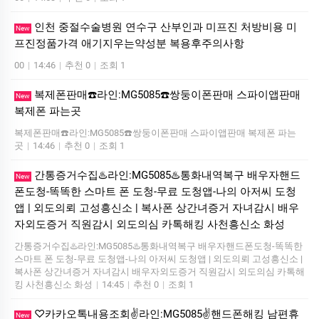
인천 중절수술병원 연수구 산부인과 미프진 처방비용 미
New
프진정품가격 애기지우는약성분 복용후주의사항
00
|
14:46
|
추천 0
|
조회 1
복제폰판매☎️라인:MG5085☎️쌍둥이폰판매 스파이앱판매
New
복제폰 파는곳
복제폰판매☎️라인:MG5085☎️쌍둥이폰판매 스파이앱판매 복제폰 파는
곳
|
14:46
|
추천 0
|
조회 1
간통증거수집♨️라인:MG5085♨️통화내역복구 배우자핸드
New
폰도청-똑똑한 스마트 폰 도청-무료 도청앱-나의 아저씨 도청
앱 | 외도의뢰 고성흥신소 | 복사폰 상간녀증거 자녀감시 배우
자외도증거 직원감시 외도의심 카톡해킹 사천흥신소 화성
간통증거수집♨️라인:MG5085♨️통화내역복구 배우자핸드폰도청-똑똑한
스마트 폰 도청-무료 도청앱-나의 아저씨 도청앱 | 외도의뢰 고성흥신소 |
복사폰 상간녀증거 자녀감시 배우자외도증거 직원감시 외도의심 카톡해
킹 사천흥신소 화성
|
14:45
|
추천 0
|
조회 1
♡카카오톡내용조회✌️라인:MG5085✌️핸드폰해킹 남편휴
New