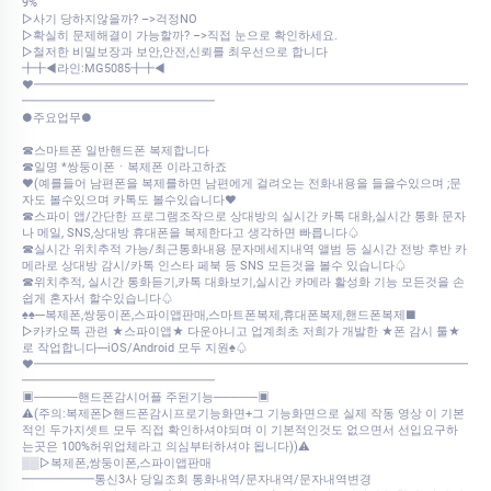
9%
▷사기 당하지않을까? –>걱정NO
▷확실히 문제해결이 가능할까? –>직접 눈으로 확인하세요.
▷철저한 비밀보장과 보안,안전,신뢰를 최우선으로 합니다
╋╋◀라인:MG5085╋╋◀
♥━━━━━━━━━━━━━━━━━━━━━━━━━━━━━━━━━━━━
━━━━━━━━━━━━━━━━
●주요업무●
☎스마트폰 일반핸드폰 복제합니다
☎일명 *쌍둥이폰ㆍ복제폰 이라고하죠
♥(예를들어 남편폰을 복제를하면 남편에게 걸려오는 전화내용을 들을수있으며 ;문
자도 볼수있으며 카톡도 볼수있습니다♥
☎스파이 앱/간단한 프로그램조작으로 상대방의 실시간 카톡 대화,실시간 통화 문자
나 메일, SNS,상대방 휴대폰을 복제한다고 생각하면 빠릅니다♤
☎실시간 위치추적 가능/최근통화내용 문자메세지내역 앨범 등 실시간 전방 후반 카
메라로 상대방 감시/카톡 인스타 페북 등 SNS 모든것을 볼수 있습니다♤
☎위치추적, 실시간 통화듣기,카톡 대화보기,실시간 카메라 활성화 기능 모든것을 손
쉽게 혼자서 할수있습니다♤
♠♠---복제폰,쌍둥이폰,스파이앱판매,스마트폰복제,휴대폰복제,핸드폰복제■
▷카카오톡 관련 ★스파이앱★ 다운아니고 업계최초 저희가 개발한 ★폰 감시 툴★
로 작업합니다---iOS/Android 모두 지원♠♤
♥━━━━━━━━━━━━━━━━━━━━━━━━━━━━━━━━━━━━
━━━━━━━━━━━━━━━━
▣─────핸드폰감시어플 주된기능─────▣
⚠️(주의:복제폰▷핸드폰감시프로기능화면+그 기능화면으로 실제 작동 영상 이 기본
적인 두가지셋트 모두 직접 확인하셔야되며 이 기본적인것도 없으면서 선입요구하
는곳은 100%허위업체라고 의심부터하셔야 됩니다))⚠️
▒▒▷복제폰,쌍둥이폰,스파이앱판매
━━━━━━통신3사 당일조회 통화내역/문자내역/문자내역변경