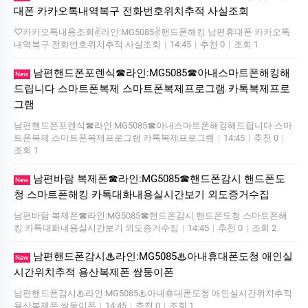
대폰 카카오톡내역복구 전화번호위치추적 사실조회
♡카카오톡내용조회✌️라인:MG5085✌️핸드폰해킹 남편휴대폰 카카오톡
내역복구 전화번호위치추적 사실조회
|
14:45
|
추천 0
|
조회 1
남편핸드폰포렌식☎라인:MG5085☎아내스마트폰해킹해
New
드립니다 스마트폰복제 스마트폰복제프로그램 카톡복제프로
그램
남편핸드폰포렌식☎라인:MG5085☎아내스마트폰해킹해드립니다 스마
트폰복제 스마트폰복제프로그램 카톡복제프로그램
|
14:45
|
추천 0
|
조회 1
남편바람 복제폰☎라인:MG5085☎핸드폰감시 핸드폰도
New
청 스마트폰해킹 카톡대화내용실시간보기 외도증거수집
남편바람 복제폰☎라인:MG5085☎핸드폰감시 핸드폰도청 스마트폰해
킹 카톡대화내용실시간보기 외도증거수집
|
14:45
|
추천 0
|
조회 2
남편핸드폰감시♨라인:MG5085♨아내휴대폰도청 애인실
New
시간위치추적 용산복제폰 쌍둥이폰
남편핸드폰감시♨라인:MG5085♨아내휴대폰도청 애인실시간위치추적
용산복제폰 쌍둥이폰
|
14:45
|
추천 0
|
조회 1