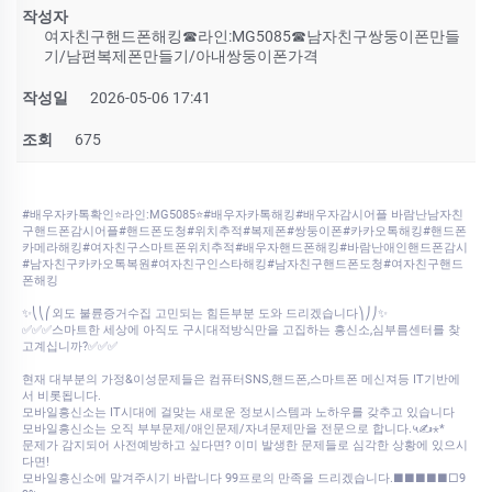
작성자
여자친구핸드폰해킹☎라인:MG5085☎남자친구쌍둥이폰만들
기/남편복제폰만들기/아내쌍둥이폰가격
작성일
2026-05-06 17:41
조회
675
#배우자카톡확인⭐라인:MG5085⭐#배우자카톡해킹#배우자감시어플 바람난남자친
구핸드폰감시어플#핸드폰도청#위치추적#복제폰#쌍둥이폰#카카오톡해킹#핸드폰
카메라해킹#여자친구스마트폰위치추적#배우자핸드폰해킹#바람난애인핸드폰감시
#남자친구카카오톡복원#여자친구인스타해킹#남자친구핸드폰도청#여자친구핸드
폰해킹
✨⎝⎝⎛외도 불륜증거수집 고민되는 힘든부분 도와 드리겠습니다⎞⎠⎠✨
✅✅✅스마트한 세상에 아직도 구시대적방식만을 고집하는 흥신소,심부름센터를 찾
고계십니까?✅✅✅
현재 대부분의 가정&이성문제들은 컴퓨터SNS,핸드폰,스마트폰 메신져등 IT기반에
서 비롯됩니다.
모바일흥신소는 IT시대에 걸맞는 새로운 정보시스템과 노하우를 갖추고 있습니다
모바일흥신소는 오직 부부문제/애인문제/자녀문제만을 전문으로 합니다.५✍⋆*
문제가 감지되어 사전예방하고 싶다면? 이미 발생한 문제들로 심각한 상황에 있으시
다면!
모바일흥신소에 맡겨주시기 바랍니다 99프로의 만족을 드리겠습니다.■■■■■□9