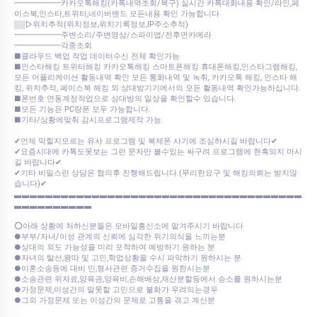
━━━━━━카카오톡해킹(카톡내역조회/복구) 실시간 카톡대화내용 확인/라인,페
이스북,인스타,트위터,네이버밴드 모든내용 확인 가능합니다
▒▒▷위치추적(위치정보,위치기록정보,IP주소추적)
━━━━━━주변소리/주변영상/스파이앱/전후면카메라
━━━━━━각종조회
■클라우드 백업 작업 데이터수신 전체 확인가능
■인스타해킹 트위터해킹 카카오톡해킹 스마트폰해킹 휴대폰해킹,인스타그램해킹,
모든 어플리케이션 활동내역 확인 모든 통화내역 및 녹취, 카카오톡 해킹, 인스타 해
킹, 위치추적, 페이스북 해킹 외 상대방기기에서의 모든 활동내역 확인가능하십니다.
■폰번호 연동계정작업으로 상대방의 일상을 확인할수 있습니다.
■모든 기능은 PC랑폰 모두 가능합니다.
■기타/상황에맞춰 감시프로그램제작 가능
✔언제 막힐지모르는 유사 프로그램 및 복제폰 사기에 조심하시길 바랍니다✔
✔요즘시대에 카톡도못보는 그런 문자만 볼수있는 싸구려 프로그램에 현혹되지 마시
길 바랍니다✔
✔기타 비밀스런 상담은 협의후 진행해드립니다 (무리한요구 및 해킹의뢰는 받지않
습니다)✔
▃▃▃▃▃▃▃▃▃▃▃▃▃▃▃▃▃▃▃▃▃▃▃▃▃▃▃▃▃▃▃▃▃▃▃▃▃
▃▃▃▃▃▃▃▃▃▃
⭕아래 상황에 처하신분들은 모바일흥신소에 맡겨주시기 바랍니다
●부부/자녀/이성 관계의 신뢰에 심각한 위기의식을 느끼는분
●상대의 외도 가능성을 미리 포착하여 예방하기 원하는 분
●자녀의 탈선,왕따 및 고민,학업상황을 수시 파악하기 원하시는 분
●이혼소송등에 대비 민,형사관련 증거수집을 원한시는분
●소송관련 위자료,양육권,양육비,손해배상,재산분할등에서 승소를 원하시는분
●가정문제,이성간의 말못할 고민으로 불화가 우려되는경우
●그외 가정문제 또는 이성간의 문제로 고통을 겪고 계신분