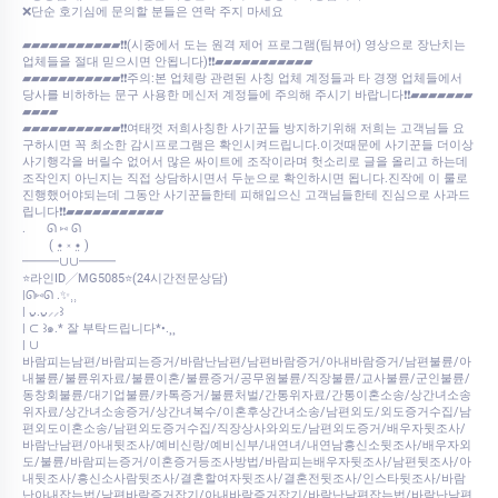
❌단순 호기심에 문의할 분들은 연락 주지 마세요
▰▰▰▰▰▰▰▰▰▰▰❗❗(시중에서 도는 원격 제어 프로그램(팀뷰어) 영상으로 장난치는
업체들을 절대 믿으시면 안됩니다)❗❗▰▰▰▰▰▰▰▰▰▰▰
▰▰▰▰▰▰▰▰▰▰▰❗❗주의:본 업체랑 관련된 사칭 업체 계정들과 타 경쟁 업체들에서
당사를 비하하는 문구 사용한 메신저 계정들에 주의해 주시기 바랍니다❗❗▰▰▰▰▰▰▰
▰▰▰▰
▰▰▰▰▰▰▰▰▰▰▰❗❗여태껏 저희사칭한 사기꾼들 방지하기위해 저희는 고객님들 요
구하시면 꼭 최소한 감시프로그램은 확인시켜드립니다.이것때문에 사기꾼들 더이상
사기행각을 버릴수 없어서 많은 싸이트에 조작이라며 헛소리로 글을 올리고 하는데
조작인지 아닌지는 직접 상담하시면서 두눈으로 확인하시면 됩니다.진작에 이 룰로
진행했어야되는데 그동안 사기꾼들한테 피해입으신 고객님들한테 진심으로 사과드
립니다❗❗▰▰▰▰▰▰▰▰▰▰▰
.⠀⠀ ᘏ ⑅ ᘏ
⠀⠀⠀( •̤ ༝ •̤ )
━━━∪∪━━━
⭐라인ID╱MG5085⭐(24시간전문상담)
|ᘏ⑅ᘏ .✨⸒⸒
| ᴗ͈.ᴗ͈⸝⸝꒱
| ⊂ ꒱๑.* 잘 부탁드립니다*•.¸¸
| ∪
바람피는남편/바람피는증거/바람난남편/남편바람증거/아내바람증거/남편불륜/아
내불륜/불륜위자료/불륜이혼/불륜증거/공무원불륜/직장불륜/교사불륜/군인불륜/
동창회불륜/대기업불륜/카톡증거/불륜처벌/간통위자료/간통이혼소송/상간녀소송
위자료/상간녀소송증거/상간녀복수/이혼후상간녀소송/남편외도/외도증거수집/남
편외도이혼소송/남편외도증거수집/직장상사와외도/남편외도증거/배우자뒷조사/
바람난남편/아내뒷조사/예비신랑/예비신부/내연녀/내연남흥신소뒷조사/배우자외
도/불륜/바람피는증거/이혼증거등조사방법/바람피는배우자뒷조사/남편뒷조사/아
내뒷조사/흥신소사람뒷조사/결혼할여자뒷조사/결혼전뒷조사/인스타뒷조사/바람
난아내잡는법/남편바람증거잡기/아내바람증거잡기/바람난남편잡는법/바람난남편