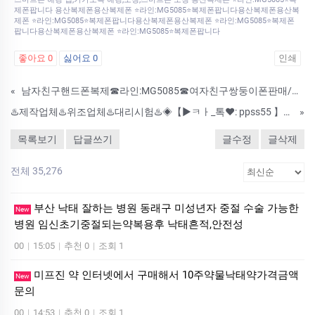
제폰팝니다 용산복제폰용산복제폰 ⭐라인:MG5085⭐복제폰팝니다용산복제폰용산복
제폰 ⭐라인:MG5085⭐복제폰팝니다용산복제폰용산복제폰 ⭐라인:MG5085⭐복제폰
팝니다용산복제폰용산복제폰 ⭐라인:MG5085⭐복제폰팝니다
좋아요
0
싫어요
0
인쇄
«
남자친구핸드폰복제☎라인:MG5085☎여자친구쌍둥이폰판매/애인휴대폰해킹의뢰/해킹의뢰합니다
♨️제작업체♨️위조업체♨️대리시험♨️◈【▶ㅋㅏ_톡♥: ppss55 】【▶텔레♥ : kxc24 】◈♨️ #해외학위증위조 #상해진단서제작 #이민서류위조 #추천서제작♨️ ♨️제작업체-위조업체-대리시험♨️ #해외학위증위조 #상해
»
목록보기
답글쓰기
글수정
글삭제
전체 35,276
부산 낙태 잘하는 병원 동래구 미성년자 중절 수술 가능한
New
병원 임신초기중절되는약복용후 낙태흔적,안전성
00
|
15:05
|
추천 0
|
조회 1
미프진 약 인터넷에서 구매해서 10주약물낙태약가격금액
New
문의
00
|
14:53
|
추천 0
|
조회 1