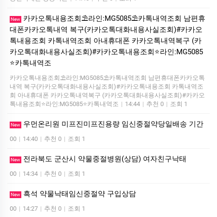
카카오톡내용조회⛱️라인:MG5085⛱️카톡내역조회 남편휴
New
대폰카카오톡내역 복구(카카오톡대화내용사실조회)#카카오
톡내용조회 카톡내역조회 아내휴대폰 카카오톡내역복구 (카
카오톡대화내용사실조회)#카카오톡내용조회⭐라인:MG5085
⭐카톡내역조
카카오톡내용조회⛱️라인:MG5085⛱️카톡내역조회 남편휴대폰카카오톡
내역 복구(카카오톡대화내용사실조회)#카카오톡내용조회 카톡내역조
회 아내휴대폰 카카오톡내역복구 (카카오톡대화내용사실조회)#카카오
톡내용조회⭐라인:MG5085⭐카톡내역조
|
14:44
|
추천 0
|
조회 1
우먼온리원 미프진미프진용량 임신중절약당일배송 기간
New
00
|
14:40
|
추천 0
|
조회 1
전라북도 군산시 약물중절병원(상담) 여자친구낙­태
New
00
|
14:34
|
추천 0
|
조회 1
흑석 약물낙태임신중절약 구입상담
New
00
|
14:27
|
추천 0
|
조회 1