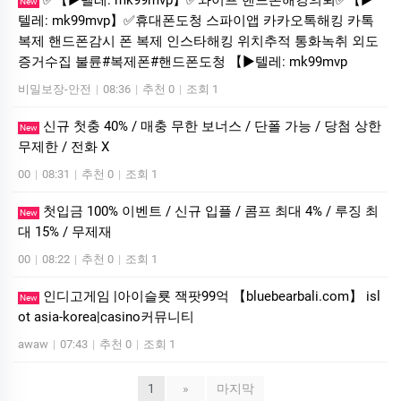
✅【▶텔레: mk99mvp】✅와이프 핸드폰해킹의뢰✅【▶
New
텔레: mk99mvp】✅휴대폰도청 스파이앱 카카오톡해킹 카톡
복제 핸드폰감시 폰 복제 인스타해킹 위치추적 통화녹취 외도
증거수집 불륜#복제폰#핸드폰도청 【▶텔레: mk99mvp
비밀보장-안전
|
08:36
|
추천 0
|
조회 1
신규 첫충 40% / 매충 무한 보너스 / 단폴 가능 / 당첨 상한
New
무제한 / 전화 X
00
|
08:31
|
추천 0
|
조회 1
첫입금 100% 이벤트 / 신규 입플 / 콤프 최대 4% / 루징 최
New
대 15% / 무제재
00
|
08:22
|
추천 0
|
조회 1
인디­고게임 |아이슬룟 잭­팟99억 【bluebearbali.com】 is­l
New
ot asia-korea|casino커뮤니티
awaw
|
07:43
|
추천 0
|
조회 1
1
»
마지막