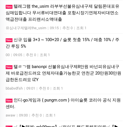
텔레그램 the_usim 라부부선불유심내구제 달림폰대포유
New
심매입합니다 무서류비대면대출 포항시장기연체자비대면소
액급전대출 프리랜서소액대출
유심내구제텔레the_usim
|
09:15
|
추천 0
|
조회 1
신규 입플 3+3 ~ 100+20 / 슬롯 첫충 15% / 매충 10% / 주
New
간 루징 5%
00
|
09:05
|
추천 0
|
조회 1
탤ㄹㄱ램 banonpi 선불유심내구제8만원 바넌피유심내구
New
제 바로급전드려요 연체자대출가능한곳 연천군 20만원30만원
급한돈드려요 IZY
bbabvdfsh
|
09:01
|
추천 0
|
조회 1
인디-go게임과 { pungm.com } 아이슬룟 코리아 공식 지원
New
센터.
awaw
|
09:00
|
추천 0
|
조회 1