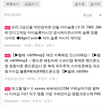
목록보기
답글쓰기
글수정
글삭제
전체 35,233
프라그당신을 억만장자로 만들 아이슬룟 ( 0 10. 7465 .346
New
4) 인디­고게­임 아이슬룟아시안 공식에이전시마틱 슬룟 정품
사이트 ◆blgm7.com◆ 아이 슬룟 아시아 게이밍
awawawaw
|
10:26
|
추천 0
|
조회 1
【▶텔레: mk99mvp】애인 카톡해킹 인스타해킹✅【▶텔
New
레: mk99mvp】✅핸드폰 해킹의뢰 스파이앱 복제폰 핸드폰도
청 쌍둥이폰 핸드폰감시 폰 복제 위치추적 스마트폰해킹 외도
증거수집 불륜#복제폰#핸드폰도청 【▶텔레: mk99m
비밀보장-안전
|
09:44
|
추천 0
|
조회 1
최고퀄 탤ㄹㅔ sssreo 싸싸숴러,COM 구찌남자가방 평택
New
시 미러급 1대1 직구 명품 가방 구찌반지갑 명품크로스백 PXG
bbabvdfsh
|
09:34
|
추천 0
|
조회 1