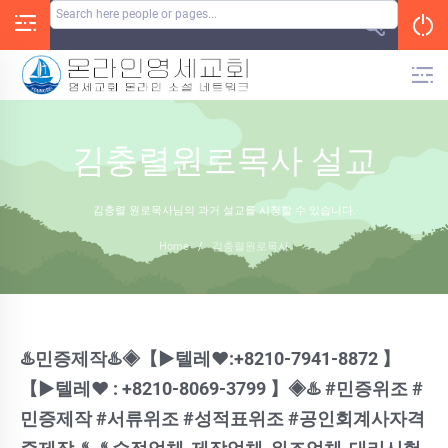
Skip
to
content
김충렬원로목사 설교
김충렬 원로목사님의 과거 설교를 시청할 수 있습니다.
Home
/
김충렬원로목사
♨️민증제작♨️◈【▶텔레♥:+8210-7941-8872 】
【▶텔레♥ : +8210-8069-3799 】◈♨️ #민증위조 #
민증제작 #서류위조 #성적표위조 #공인회계사자격