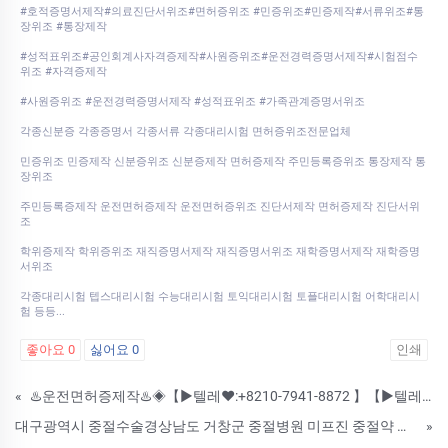
#호적증명서제작#의료진단서위조#면허증위조 #민증위조#민증제작#서류위조#통
장위조 #통장제작
#성적표위조#공인회계사자격증제작#사원증위조#운전경력증명서제작#시험점수
위조 #자격증제작
#사원증위조 #운전경력증명서제작 #성적표위조 #가족관계증명서위조
각종신분증 각종증명서 각종서류 각종대리시험 면허증위조전문업체
민증위조 민증제작 신분증위조 신분증제작 면허증제작 주민등록증위조 통장제작 통
장위조
주민등록증제작 운전면허증제작 운전면허증위조 진단서제작 면허증제작 진단서위
조
학위증제작 학위증위조 재직증명서제작 재직증명서위조 재학증명서제작 재학증명
서위조
각종대리시험 텝스대리시험 수능대리시험 토익대리시험 토플대리시험 어학대리시
험 등등...
좋아요
0
싫어요
0
인쇄
«
♨️운전면허증제작♨️◈【▶텔레♥:+8210-7941-8872 】【▶텔레♥ : +8210-8069-3799 】◈♨️ #고등학교졸업증명서제작 #호적증명서제작 #의료진단서위조 #면허증위조 ♨️ ♨️수정업체-제작업체-위조업체-
대구광역시 중절수술경상남도 거창군 중절병원 미프진 중절약 약물낙태비용 임신초기낙태되는약성분 복용후주의사항 병원약물낙태비용문의후기 {} 임신4주중절수술
»