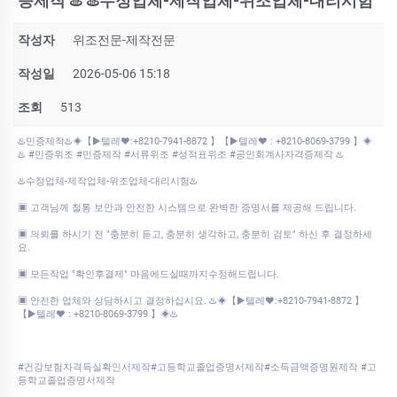
증제작 ♨️ ♨️수정업체-제작업체-위조업체-대리시험
작성자
위조전문-제작전문
작성일
2026-05-06 15:18
조회
513
♨️민증제작♨️◈【▶텔레♥:+8210-7941-8872 】【▶텔레♥ : +8210-8069-3799 】◈
♨️ #민증위조 #민증제작 #서류위조 #성적표위조 #공인회계사자격증제작 ♨️
♨️수정업체-제작업체-위조업체-대리시험♨️
▣ 고객님께 철통 보안과 안전한 시스템으로 완벽한 증명서를 제공해 드립니다.
▣ 의뢰를 하시기 전 "충분히 듣고, 충분히 생각하고, 충분히 검토" 하신 후 결정하세
요.
▣ 모든작업 "확인후결제" 마음에드실때까지수정해드립니다.
▣ 안전한 업체와 상담하시고 결정하십시요. ♨️◈【▶텔레♥:+8210-7941-8872 】
【▶텔레♥ : +8210-8069-3799 】◈♨️
#건강보험자격득실확인서제작#고등학교졸업증명서제작#소득금액증명원제작 #고
등학교졸업증명서제작