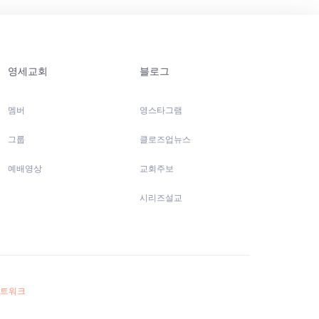
영세교회
블로그
멤버
영스타그램
그룹
클로즈업뉴스
예배영상
교회주보
시리즈설교
네트워크