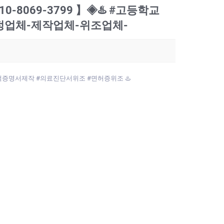
0-8069-3799 】◈♨️ #고등학교
수정업체-제작업체-위조업체-
작 #호적증명서제작 #의료진단서위조 #면허증위조 ♨️