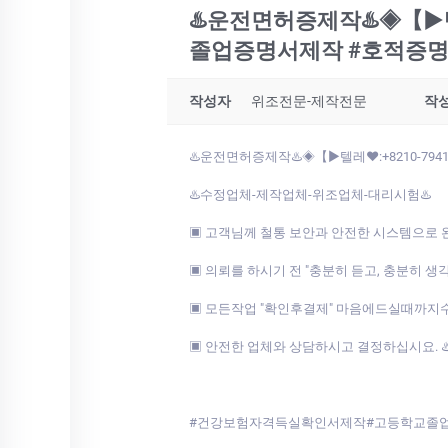
♨️운전면허증제작♨️◈【▶텔레♥
졸업증명서제작 #호적증명서
작성자
위조전문-제작전문
작
♨️운전면허증제작♨️◈【▶텔레♥:+8210-794
♨️수정업체-제작업체-위조업체-대리시험♨️
▣ 고객님께 철통 보안과 안전한 시스템으로 
▣ 의뢰를 하시기 전 "충분히 듣고, 충분히 생
▣ 모든작업 "확인후결제" 마음에드실때까지
▣ 안전한 업체와 상담하시고 결정하십시요. ♨️◈【▶텔
#건강보험자격득실확인서제작#고등학교졸