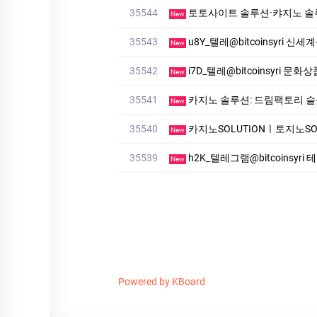
35544
토­토사이트 솔루션·캬지노 솔루션
New
35543
u8Y_텔레@bitcoinsyri
New
35542
i7D_텔레@bitcoinsyri
New
35541
카지노 솔루션: 드림팩토리 슬롯알본사
New
35540
카­지노SOLUTIONㅣ토지노SOLUTI
New
35539
h2K_텔레그램@bitcoinsyr
New
Powered by KBoard