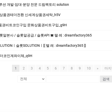
 개발·임대·분양 전문 드림팩토리 solution
 신세계상품권테더전환 신세계상품권세탁_h5V
 문화상품권비트코인구입 문화상품권비트구입_g9H
 / 슬롯알공급 / 슬롯API ☎ 탤 레 : dreamfactory365
ONㅣ슬롯SOLUTIONㅣ[[ 텔 레 : dreamfactory365 ]]
i 테더코인계좌이체_q9H
1
2
3
4
5
6
7
8
9
10
»
마지
검색