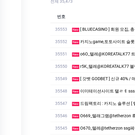
전체 35,473
번호
35553
[ BLUECASINO ] 회원 모집,
New
35552
카­지노game,토­토사이트 슬­롯머­
New
35551
o6O_텔레@KOREATALK77
New
35550
r5K_텔레@KOREATALK77 
New
35549
[ 갓벳 GODBET ] 신규 40% /
New
35548
이미테이션사이트 탤ㄹㅔ sssreo 
New
35547
드림팩토리 : 카­지노 솔­루션 [ 탤
New
35546
O669_텔래그램@tether
New
35545
O670_텔레@tetherzon 
New