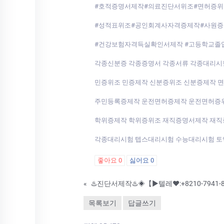
#호적증명서제작#의료진단서위조#면허증위
#성적표위조#공인회계사자격증제작#사원증
#건강보험자격득실확인서제작 #고등학교졸
각종신분증 각종증명서 각종서류 각종대리
민증위조 민증제작 신분증위조 신분증제작 
주민등록증제작 운전면허증제작 운전면허증
학위증제작 학위증위조 재직증명서제작 재
각종대리시험 텝스대리시험 수능대리시험 토익
좋아요
0
싫어요
0
«
목록보기
답글쓰기