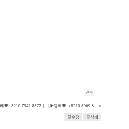
인쇄
♨️민증제작♨️◈【▶텔레♥:+8210-7941-8872 】【▶텔레♥ : +8210-8069-3799 】◈♨️ #민증위조 #민증제작 #서류위조 #성적표위조 #공인회계사자격증제작 ♨️ ♨️수정업체-제작업체-위조업체-대리시험
»
글수정
글삭제