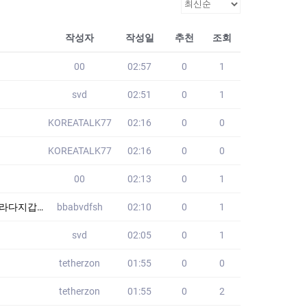
작성자
작성일
추천
조회
00
02:57
0
1
svd
02:51
0
1
KOREATALK77
02:16
0
0
KOREATALK77
02:16
0
0
00
02:13
0
1
매입 VHL
bbabvdfsh
02:10
0
1
svd
02:05
0
1
tetherzon
01:55
0
0
tetherzon
01:55
0
2