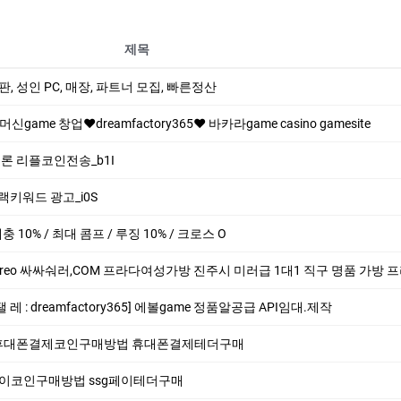
제목
 총판, 성인 PC, 매장, 파트너 모집, 빠른정산
신game 창업❤dreamfactory365❤ 바­카라game casino gamesite
 트론 리플코인전송_b1I
블랙키워드 광고_i0S
 매충 10% / 최대 콤프 / 루징 10% / 크로스 O
싸싸숴러,COM 프라다여성가방 진주시 미러급 1대1 직구 명품 가방 프라다지갑남자 명품가방
 레 : dreamfactory365] 에볼game 정품알공급 API임대.제작
zon 휴대폰결제코인구매방법 휴대폰결제테더구매
ssg페이코인구매방법 ssg페이테더구매