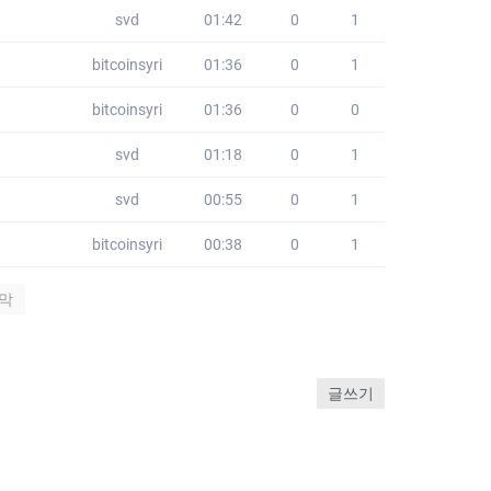
svd
01:42
0
1
bitcoinsyri
01:36
0
1
bitcoinsyri
01:36
0
0
svd
01:18
0
1
svd
00:55
0
1
bitcoinsyri
00:38
0
1
막
글쓰기