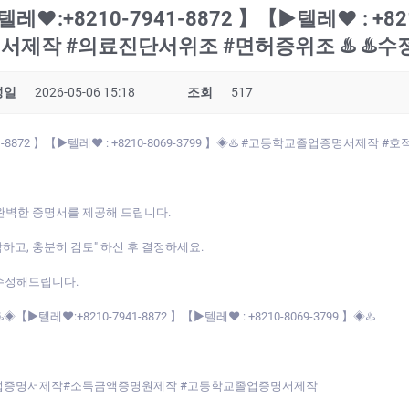
:+8210-7941-8872 】【▶텔레♥ : +821
제작 #의료진단서위조 #면허증위조 ♨️ ♨️
성일
2026-05-06 15:18
조회
517
1-8872 】【▶텔레♥ : +8210-8069-3799 】◈♨️ #고등학교졸업증명서제
완벽한 증명서를 제공해 드립니다.
각하고, 충분히 검토" 하신 후 결정하세요.
수정해드립니다.
레♥:+8210-7941-8872 】【▶텔레♥ : +8210-8069-3799 】◈♨️
업증명서제작#소득금액증명원제작 #고등학교졸업증명서제작