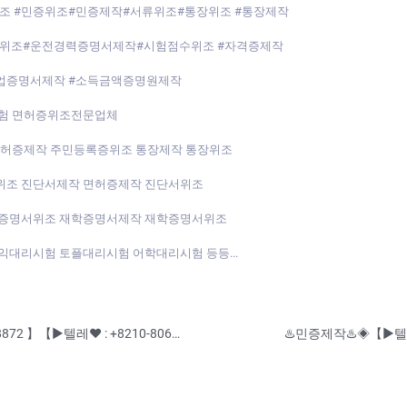
조 #민증위조#민증제작#서류위조#통장위조 #통장제작
위조#운전경력증명서제작#시험점수위조 #자격증제작
업증명서제작 #소득금액증명원제작
시험 면허증위조전문업체
면허증제작 주민등록증위조 통장제작 통장위조
위조 진단서제작 면허증제작 진단서위조
직증명서위조 재학증명서제작 재학증명서위조
대리시험 토플대리시험 어학대리시험 등등...
♨️진단서제작♨️◈【▶텔레♥:+8210-7941-8872 】【▶텔레♥ : +8210-8069-3799 】◈♨️ #건강보험자격득실확인서제작 #고등학교졸업증명서제작 #소득금액증명원제작 ♨️ ♨️수정업체-제작업체-위조업체-대