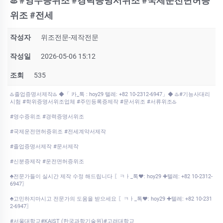
♨️ #영수증위조 #경력증명서위조 #국제운전면허증
위조 #전세
작성자
위조전문-제작전문
작성일
2026-05-06 15:12
조회
535
♨️졸업증명서제작♨️ ◆「 카_톡 : hoy29 텔레: +82 10-2312-6947」◆ ♨️#기능사대리
시험 #학위증명서위조업체 #주민등록증제작 #문서위조 #서류위조♨️
#영수증위조 #경력증명서위조
#국제운전면허증위조 #전세계약서제작
#졸업증명서제작 #문서제작
#신분증제작 #운전면허증위조
♣전문가들이 실시간 제작 수정 해드립니다 〖ㅋㅏ_톡♥: hoy29 ✚텔레: +82 10-2312-
6947〗
♣고민하지마시고 전문가의 도움을 받으세요 〖ㅋㅏ_톡♥: hoy29 ✚텔레: +82 10-231
2-6947〗
#서울대학교#KAIST (한국과학기술원)#고려대학교