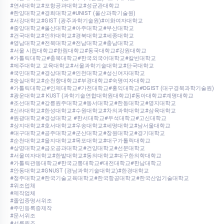
#연세대학교#포항공과대학교#성균관대학교
#한양대학교#경희대학교#UNIST (울산과학기술원)
#서강대학교#GIST (광주과학기술원)#이화여자대학교
#중앙대학교#울산대학교#아주대학교#부산대학교
#건국대학교#인하대학교#경북대학교#세종대학교
#영남대학교#전북대학교#전남대학교#충남대학교
#서울 시립대학교#한림대학교#동국대학교#강원대학교
#가톨릭대학교#충북대학교#한국외국어대학교#칼빈대학교
#제주대학교 교육대학교#서울과학기술대학교#단국대학교
#국민대학교#경상대학교#인천대학교#성신여자대학교
#숭실대학교#순천향대학교#부경대학교#숙명여자대학교
#가톨릭대학교#인제대학교#가천대학교#홍익대학교#DGIST (대구경북과학기술원)
#광운대학교# KUST (과학기술연합대학원대학교)#동아대학교#계명대학교
#조선대학교#강릉원주대학교#동서대학교#한동대학교#명지대학교
#신라대학교#한성대학교#수원대학교#차의과학대학교#삼육대학교
#원광대학교#경성대학교 #한서대학교#우석대학교#고신대학교
#상지대학교#호서대학교#우송대학교#세명대학교#남서울대학교
#대구대학교#공주대학교#군산대학교#창원대학교#경기대학교
#순천대학교#을지대학교#목포대학교#대구가톨릭대학교
#상명대학교#금오공과대학교#건양대학교#선문대학교
#서울여자대학교#한밭대학교#동의대학교#대구한의학대학교
#가톨릭관동대학교#한국교통대학교#대전대학교#한남대학교
#안동대학교#GNUST (경남과학기술대학교)#한경대학교
#청주대학교#한국기술교육대학교#한국항공대학교#한국산업기술대학교
#위조업체
#제작업체
#졸업증명서위조
#주민등록증제작
#문서위조
#서류위조