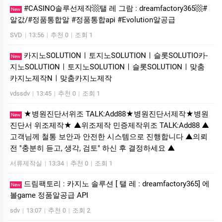
#CASINO솔루선제작▩탤 레 그람 : dreamfactory365▩#
New
알값/#정품통합알 #정품통합api #Evolution알공급
SVD
|
13:56
|
추천 0
|
조회 1
카­지노SOLUTIONㅣ토지노SOLUTIONㅣ슬롯SOLUTIO카­
New
지노SOLUTIONㅣ토지노SOLUTIONㅣ슬롯SOLUTIONㅣ맞춤
카­지노제작Nㅣ맞춤카­지노제작
vdssdv
|
13:45
|
추천 0
|
조회 1
★병원진단서위조 TALK:Add88★병원진단서제작★병원
New
진단서 위조제작★ ▲위조제작 민증제작위조 TALK:Add88 ▲
고객님께 철통 보안과 안전한 시스템으로 진행합니다 ▲의뢰
전 "충분히 듣고, 생각, 검토" 하신 후 결정하세요 ▲
서류제작실
|
13:34
|
추천 0
|
조회 1
드림팩토리 : 카­지노 솔­루션 [ 탤 레 : dreamfactory365] 에
New
볼game 정품알공급 API
sdv
|
13:07
|
추천 0
|
조회 2