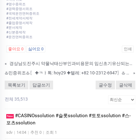
#영수증위조
#경력증명서위조
#국제운전면허증위조
#전세계약서제작
#졸업증명서제작
#문서제작
#신분증제작
#운전면허증위조
좋아요
0
싫어요
0
인쇄
«
경상남도진주시 약물낙태산부인과비용문의 임신초기유산되는약성분 복용후주의사항
♨️민증위조♨️〖 ✚ㅋㅏ톡: hoy29 ✚텔레: +82 10-2312-6947〗♨️ #기능사대리시험 ▶직거래/전문◀주민등록증제작❣️〖 ✚ㅋㅏ톡: hoy29 ✚텔레: +82 10-2312-6947〗 ❣️ ♦ → 전문 직거래 업
»
목록보기
답글쓰기
글수정
글삭제
전체 35,513
#CASINOssolution #슬­롯ssolution #토토ssolution #스­
New
포츠ssolution
sdv
|
14:04
|
추천 0
|
조회 1