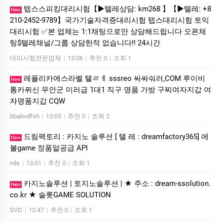
텝스스피킹대리시험【▶텔레상담: km268 】【▶텔레: +8
New
210-2452-9789】국가기술자격증대리시험 텝스대리시험 토익
대리시험 ✅본 업체는 1:1채팅으로만 상담해드립니다 오픈채
팅$텔레채널/그룹 상담한적 없습니다!! 24시간
대리시험전문업체
|
13:06
|
추천 0
|
조회 1
레플리카에스라벨 탤ㄹㅔ sssreo 싸싸숴러,COM 루이비
New
통카퓌신 무안군 미러급 1대1 직구 명품 가방 구찌여자지갑 여
자명품지갑 CQW
bbabvdfsh
|
13:05
|
추천 0
|
조회 2
드림팩토리 : 카­지노 솔­루션 [ 탤 레 : dreamfactory365] 에
New
볼game 정품알공급 API
vds
|
13:01
|
추천 0
|
조회 1
카지노솔루션 | 토지노솔루션 | ★ 주소 : dream-ssolution.
New
co.kr ★ 슬롯GAME SOLUTION
SVD
|
12:47
|
추천 0
|
조회 1