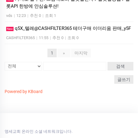
롯API 한방에 안심솔루션!
vds
|
12:23
|
추천 0
|
조회 1
q5X_텔레@CASHFILTER365 테더구매 이더리움 판매_y5F
New
CASHFILTER365
|
11:55
|
추천 0
|
조회 0
1
»
마지막
검색
글쓰기
Powered by KBoard
영세교회 온라인 소셜 네트워크입니다.