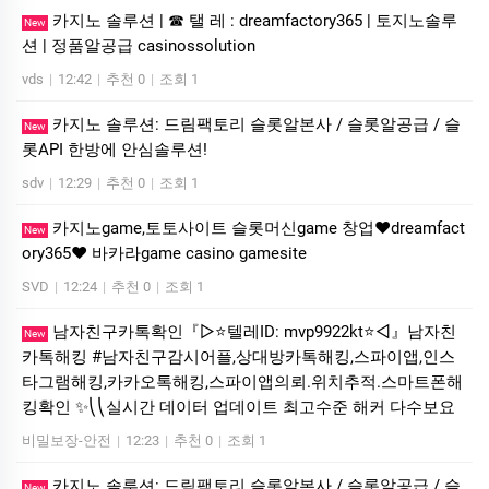
카­지노 솔­루션 | ☎ 탤 레 : dreamfactory365 | 토지노솔­루
New
션 | 정품알공급 casinossolution
vds
|
12:42
|
추천 0
|
조회 1
카지노 솔루션: 드림팩토리 슬롯알본사 / 슬롯알공급 / 슬
New
롯API 한방에 안심솔루션!
sdv
|
12:29
|
추천 0
|
조회 1
카­지노game,토­토사이트 슬­롯머­신game 창업❤dreamfact
New
ory365❤ 바­카라game casino gamesite
SVD
|
12:24
|
추천 0
|
조회 1
남자친구카톡확인『▷⭐텔레ID: mvp9922kt⭐◁』남자친
New
카톡해킹 #남자친구감시어플,상대방카톡해킹,스파이앱,인스
타그램해킹,카카오톡해킹,스파이앱의뢰.위치추적.스마트폰해
킹확인 ✨⎝⎝실시간 데이터 업데이트 최고수준 해커 다수보요
비밀보장-안전
|
12:23
|
추천 0
|
조회 1
카지노 솔루션: 드림팩토리 슬롯알본사 / 슬롯알공급 / 슬
New