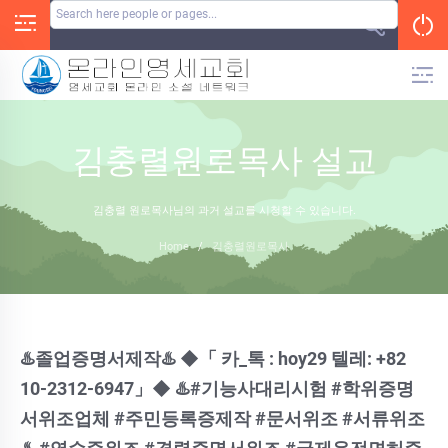
Skip
to
content
김충렬원로목사 설교
김충렬 원로목사님의 과거 설교를 시청할 수 있습니다.
Home
/
김충렬원로목사
♨️졸업증명서제작♨️ ◆「 카_톡 : hoy29 텔레: +82
10-2312-6947」◆ ♨️#기능사대리시험 #학위증명
서위조업체 #주민등록증제작 #문서위조 #서류위조