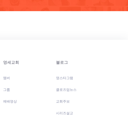
영세교회
블로그
멤버
영스타그램
그룹
클로즈업뉴스
예배영상
교회주보
시리즈설교