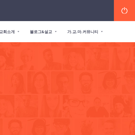
교회소개
블로그&설교
가.교.마.커뮤니티